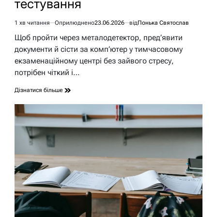
тестування
1 хв читання
Оприлюднено
23.06.2026
від
Понька Святослав
Орієнтовний
час
Щоб пройти через металодетектор, пред’явити
читання
документи й сісти за комп’ютер у тимчасовому
екзаменаційному центрі без зайвого стресу,
потрібен чіткий і…
Дізнатися більше