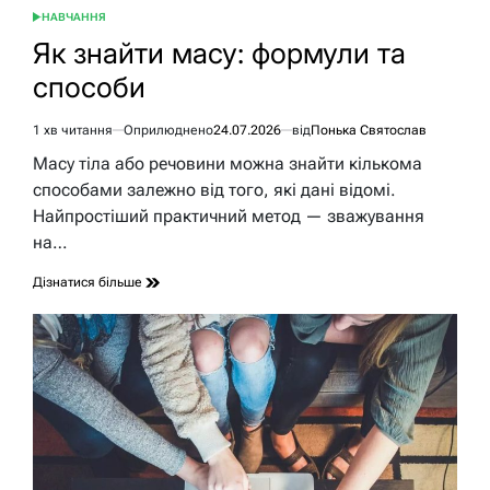
НАВЧАННЯ
ОПУБЛІКУВАТИ
У
Як знайти масу: формули та
способи
1 хв читання
Оприлюднено
24.07.2026
від
Понька Святослав
Орієнтовний
час
Масу тіла або речовини можна знайти кількома
читання
способами залежно від того, які дані відомі.
Найпростіший практичний метод — зважування
на…
Дізнатися більше