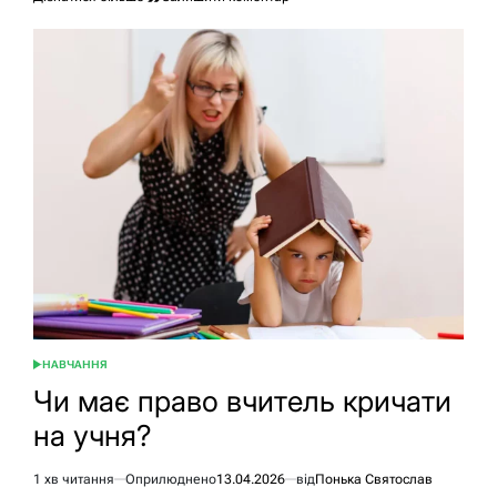
Чи
дійсний
диплом
без
додатку:
розбір
на
2026
рік
НАВЧАННЯ
ОПУБЛІКУВАТИ
У
Чи має право вчитель кричати
на учня?
1 хв читання
Оприлюднено
13.04.2026
від
Понька Святослав
Орієнтовний