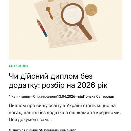
2026:
повний
чек-
лист
і
нюанси
НАВЧАННЯ
ОПУБЛІКУВАТИ
У
Чи дійсний диплом без
додатку: розбір на 2026 рік
1 хв читання
Оприлюднено
13.04.2026
від
Понька Святослав
Орієнтовний
час
Диплом про вищу освіту в Україні стоїть міцно на
читання
ногах, навіть без додатка з оцінками та кредитами.
Цей документ сам…
до
Дізнатися більше
Залишити коментар