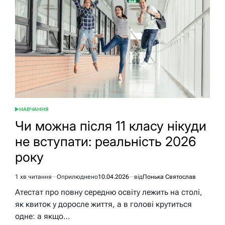
правила,
умови
та
реальні
шляхи
вперед
НАВЧАННЯ
ОПУБЛІКУВАТИ
У
Чи можна після 11 класу нікуди
не вступати: реальність 2026
року
1 хв читання
Оприлюднено
10.04.2026
від
Понька Святослав
Орієнтовний
час
Атестат про повну середню освіту лежить на столі,
читання
як квиток у доросле життя, а в голові крутиться
одне: а якщо…