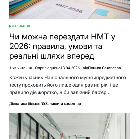
НАВЧАННЯ
ОПУБЛІКУВАТИ
У
Чи можна перездати НМТ у
2026: правила, умови та
реальні шляхи вперед
1 хв читання
Оприлюднено
13.04.2026
від
Понька Святослав
Орієнтовний
час
Кожен учасник Національного мультипредметного
читання
тесту проходить його лише один раз на рік, і це
правило діє жорстко, ніби залізний бар’єр…
до
Дізнатися більше
Залишити коментар
Чи
можна
перездати
НМТ
у
2026: