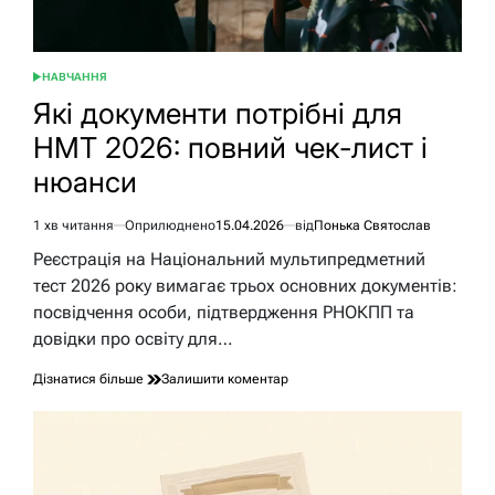
НАВЧАННЯ
ОПУБЛІКУВАТИ
У
Які документи потрібні для
НМТ 2026: повний чек-лист і
нюанси
1 хв читання
Оприлюднено
15.04.2026
від
Понька Святослав
Орієнтовний
час
Реєстрація на Національний мультипредметний
читання
тест 2026 року вимагає трьох основних документів:
посвідчення особи, підтвердження РНОКПП та
довідки про освіту для…
до
Дізнатися більше
Залишити коментар
Які
документи
потрібні
для
НМТ