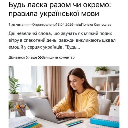
У
Будь ласка разом чи окремо:
правила української мови
1 хв читання
Оприлюднено
13.04.2026
від
Понька Святослав
Орієнтовний
час
Дві невеличкі слова, що звучать як м’який подих
читання
вітру в спекотний день, завжди викликають шквал
емоцій у серцях українців. “Будь…
до
Дізнатися більше
Залишити коментар
Будь
ласка
разом
чи
окремо:
правила
української
мови