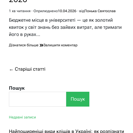
1 хв читання
Оприлюднено
10.04.2026
від
Понька Святослав
Орієнтовний
час
Бюджетне місце в університеті — це як золотий
читання
квиток у світ знань без зайвих витрат, але тримати
його в руках…
до
Дізнатися більше
Залишити коментар
Чи
можна
злетіти
з
Навігація
←
Старіші статті
бюджету:
за
реалії
студентського
записами
Пошук
життя
2026
Пошук
Недавні записи
Найпоширеніші види кліщів в Україні: як розпізнати