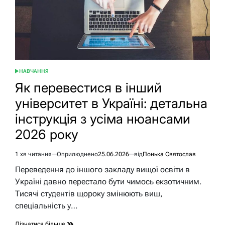
НАВЧАННЯ
ОПУБЛІКУВАТИ
У
Як перевестися в інший
університет в Україні: детальна
інструкція з усіма нюансами
2026 року
1 хв читання
Оприлюднено
25.06.2026
від
Понька Святослав
Орієнтовний
час
Переведення до іншого закладу вищої освіти в
читання
Україні давно перестало бути чимось екзотичним.
Тисячі студентів щороку змінюють виш,
спеціальність у…
Дізнатися більше