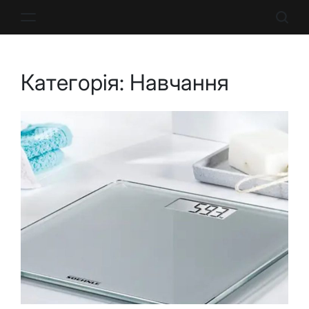
Перейти
до
вмісту
Категорія:
Навчання