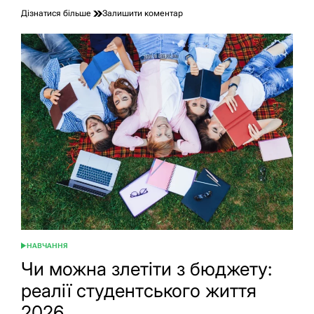
до
Дізнатися більше
Залишити коментар
Чи
можна
після
11
класу
нікуди
не
вступати:
реальність
2026
року
НАВЧАННЯ
ОПУБЛІКУВАТИ
У
Чи можна злетіти з бюджету:
реалії студентського життя
2026