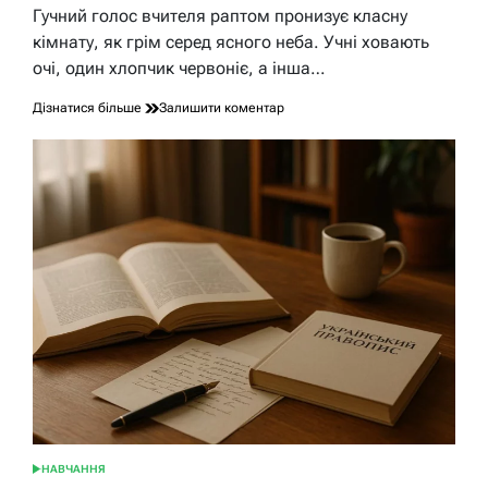
час
Гучний голос вчителя раптом пронизує класну
читання
кімнату, як грім серед ясного неба. Учні ховають
очі, один хлопчик червоніє, а інша…
до
Дізнатися більше
Залишити коментар
Чи
має
право
вчитель
кричати
на
учня?
НАВЧАННЯ
ОПУБЛІКУВАТИ