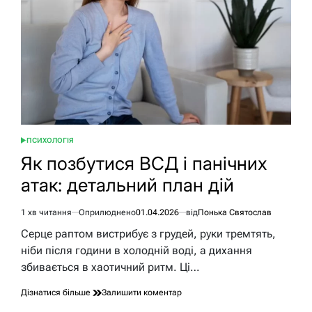
для
справжньої
близькості
ПСИХОЛОГІЯ
ОПУБЛІКУВАТИ
У
Як позбутися ВСД і панічних
атак: детальний план дій
1 хв читання
Оприлюднено
01.04.2026
від
Понька Святослав
Орієнтовний
час
Серце раптом вистрибує з грудей, руки тремтять,
читання
ніби після години в холодній воді, а дихання
збивається в хаотичний ритм. Ці…
до
Дізнатися більше
Залишити коментар
Як