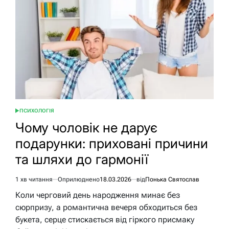
ПСИХОЛОГІЯ
ОПУБЛІКУВАТИ
У
Чому чоловік не дарує
подарунки: приховані причини
та шляхи до гармонії
1 хв читання
Оприлюднено
18.03.2026
від
Понька Святослав
Орієнтовний
час
Коли черговий день народження минає без
читання
сюрпризу, а романтична вечеря обходиться без
букета, серце стискається від гіркого присмаку