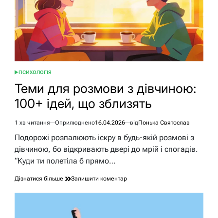
ПСИХОЛОГІЯ
ОПУБЛІКУВАТИ
У
Теми для розмови з дівчиною:
100+ ідей, що зблизять
1 хв читання
Оприлюднено
16.04.2026
від
Понька Святослав
Орієнтовний
час
Подорожі розпалюють іскру в будь-якій розмові з
читання
дівчиною, бо відкривають двері до мрій і спогадів.
“Куди ти полетіла б прямо…
до
Дізнатися більше
Залишити коментар
Теми
для
розмови
з