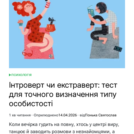
дівчиною:
100+
ідей,
що
зблизять
ПСИХОЛОГІЯ
ОПУБЛІКУВАТИ
У
Інтроверт чи екстраверт: тест
для точного визначення типу
особистості
1 хв читання
Оприлюднено
14.04.2026
від
Понька Святослав
Орієнтовний
час
Коли вечірка гудить на повну, хтось у центрі виру,
читання
танцює й заводить розмови з незнайомцями, а