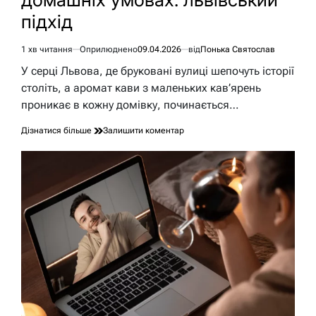
підхід
1 хв читання
Оприлюднено
09.04.2026
від
Понька Святослав
Орієнтовний
час
У серці Львова, де бруковані вулиці шепочуть історії
читання
століть, а аромат кави з маленьких кав’ярень
проникає в кожну домівку, починається…
до
Дізнатися більше
Залишити коментар
Як
виростити
чоловіка
в
домашніх
умовах:
львівський
підхід