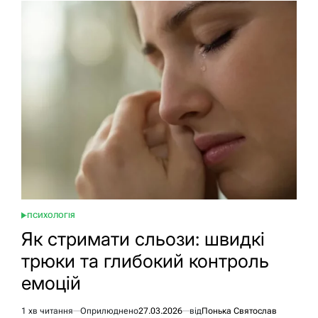
позбутися
ВСД
і
панічних
атак:
детальний
план
дій
ПСИХОЛОГІЯ
ОПУБЛІКУВАТИ
У
Як стримати сльози: швидкі
трюки та глибокий контроль
емоцій
1 хв читання
Оприлюднено
27.03.2026
від
Понька Святослав
Орієнтовний