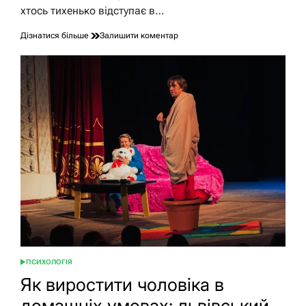
хтось тихенько відступає в…
до
Дізнатися більше
Залишити коментар
Інтроверт
чи
екстраверт:
тест
для
точного
визначення
типу
особистості
ПСИХОЛОГІЯ
ОПУБЛІКУВАТИ
У
Як виростити чоловіка в
домашніх умовах: львівський