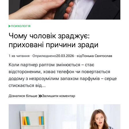
ПСИХОЛОГІЯ
ОПУБЛІКУВАТИ
У
Чому чоловік зраджує:
приховані причини зради
1 хв читання
Оприлюднено
20.03.2026
від
Понька Святослав
Орієнтовний
час
Коли партнер раптом змінюється – стає
читання
відстороненим, ховає телефон чи повертається
додому з незрозумілим запахом парфумів – серце
стискається від…
до
Дізнатися більше
Залишити коментар
Чому
чоловік
зраджує:
приховані
причини
зради