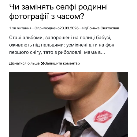
У
Чи замінять селфі родинні
фотографії з часом?
1 хв читання
Оприлюднено
23.03.2026
від
Понька Святослав
Орієнтовний
час
Старі альбоми, запорошені на полиці бабусі,
читання
оживають під пальцями: усміхнені діти на фоні
першого снігу, тато з риболовлі, мама в…
до
Дізнатися більше
Залишити коментар
Чи
замінять
селфі
родинні
фотографії
з
часом?