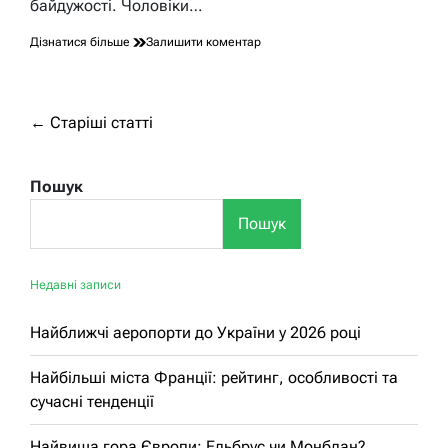
байдужості. Чоловіки…
до
Дізнатися більше
Залишити коментар
Чому
чоловік
не
дарує
Навігація
←
Старіші статті
подарунки:
за
приховані
причини
записами
Пошук
та
шляхи
Пошук
до
гармонії
Недавні записи
Найближчі аеропорти до України у 2026 році
Найбільші міста Франції: рейтинг, особливості та
сучасні тенденції
Найвища гора Європи: Ельбрус чи Монблан?