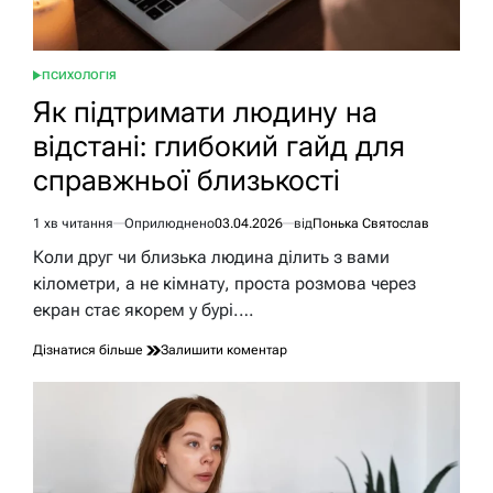
ПСИХОЛОГІЯ
ОПУБЛІКУВАТИ
У
Як підтримати людину на
відстані: глибокий гайд для
справжньої близькості
1 хв читання
Оприлюднено
03.04.2026
від
Понька Святослав
Орієнтовний
час
Коли друг чи близька людина ділить з вами
читання
кілометри, а не кімнату, проста розмова через
екран стає якорем у бурі.…
до
Дізнатися більше
Залишити коментар
Як
підтримати
людину
на
відстані:
глибокий
гайд