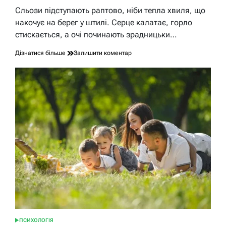
час
Сльози підступають раптово, ніби тепла хвиля, що
читання
накочує на берег у штилі. Серце калатає, горло
стискається, а очі починають зрадницьки…
до
Дізнатися більше
Залишити коментар
Як
стримати
сльози:
швидкі
трюки
та
глибокий
контроль
емоцій
ПСИХОЛОГІЯ
ОПУБЛІКУВАТИ