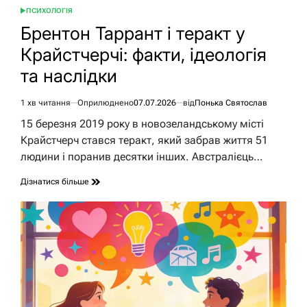
ПСИХОЛОГІЯ
ОПУБЛІКУВАТИ
У
Брентон Таррант і теракт у
Крайстчерчі: факти, ідеологія
та наслідки
1 хв читання
Оприлюднено
07.07.2026
від
Понька Святослав
Орієнтовний
час
15 березня 2019 року в новозеландському місті
читання
Крайстчерч стався теракт, який забрав життя 51
людини і поранив десятки інших. Австралієць…
Дізнатися більше