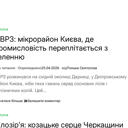
Руни:
символи
сили
з
глибин
віків
ТОРІЯ
БЛІКУВАТИ
ВРЗ: мікрорайон Києва, де
ромисловість переплітається з
еленню
в читання
Оприлюднено
25.04.2026
від
Понька Святослав
єнтовний
РЗ розкинувся на східній околиці Дарниці, у Дніпровському
ання
йоні Києва, ніби тиха гавань серед соснових лісів і
лізничних колій. Цей…
до
натися більше
Залишити коментар
ДВРЗ:
мікрорайон
ТОРІЯ
Києва,
БЛІКУВАТИ
де
ілозір’я: козацьке серце Черкащини
промисловість