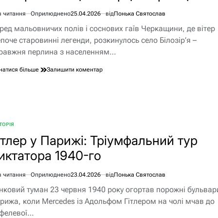
переплітається
в читання
Оприлюднено
25.04.2026
від
Понька Святослав
з
єнтовний
зеленню
ред мальовничих полів і соснових гаїв Черкащини, де вітер
ання
поче старовинні легенди, розкинулось село Білозір’я –
равжня перлина з населенням…
до
натися більше
Залишити коментар
Білозір’я:
козацьке
серце
Черкащини
ТОРІЯ
БЛІКУВАТИ
ітлер у Парижі: Тріумфальний тур
иктатора 1940-го
в читання
Оприлюднено
23.04.2026
від
Понька Святослав
єнтовний
нковий туман 23 червня 1940 року огортав порожні бульвар
ання
рижа, коли Mercedes із Адольфом Гітлером на чолі мчав до
фелевої…