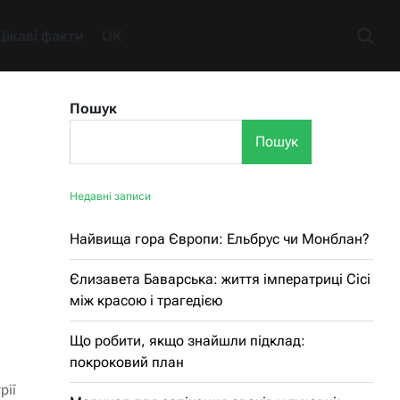
Цікаві факти
UK
Пошук
Пошук
Недавні записи
Найвища гора Європи: Ельбрус чи Монблан?
Єлизавета Баварська: життя імператриці Сісі
між красою і трагедією
Що робити, якщо знайшли підклад:
покроковий план
рії