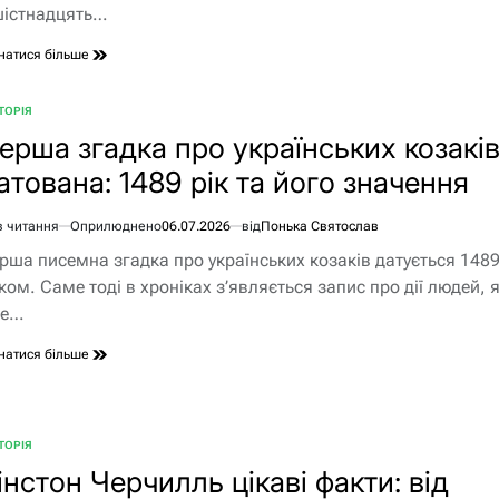
шістнадцять…
натися більше
ТОРІЯ
БЛІКУВАТИ
ерша згадка про українських козакі
атована: 1489 рік та його значення
в читання
Оприлюднено
06.07.2026
від
Понька Святослав
єнтовний
рша писемна згадка про українських козаків датується 148
ання
ком. Саме тоді в хроніках з’являється запис про дії людей, я
же…
натися більше
ТОРІЯ
БЛІКУВАТИ
інстон Черчилль цікаві факти: від