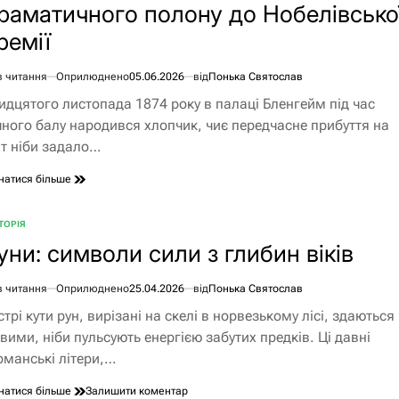
раматичного полону до Нобелівсько
ремії
в читання
Оприлюднено
05.06.2026
від
Понька Святослав
єнтовний
идцятого листопада 1874 року в палаці Бленгейм під час
ання
чного балу народився хлопчик, чиє передчасне прибуття на
іт ніби задало…
натися більше
ТОРІЯ
БЛІКУВАТИ
уни: символи сили з глибин віків
в читання
Оприлюднено
25.04.2026
від
Понька Святослав
єнтовний
стрі кути рун, вирізані на скелі в норвезькому лісі, здаються
ання
вими, ніби пульсують енергією забутих предків. Ці давні
рманські літери,…
до
натися більше
Залишити коментар