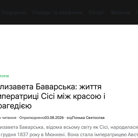
Подорожі
Поради та лайфхаки
Спорт
Фінанси
ТОРІЯ
БЛІКУВАТИ
лизавета Баварська: життя
мператриці Сісі між красою і
рагедією
в читання
Оприлюднено
03.08.2026
від
Понька Святослав
єнтовний
изавета Баварська, відома всьому світу як Сісі, народилася
ання
 грудня 1837 року в Мюнхені. Вона стала імператрицею Авст