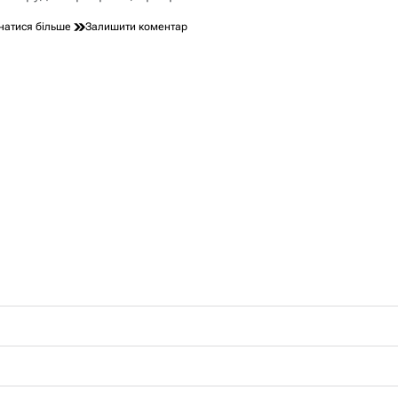
до
натися більше
Залишити коментар
Скіфські
прикраси:
блиск
воїнів
степових
просторів