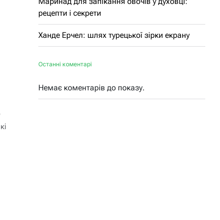
Маринад для запікання овочів у духовці:
рецепти і секрети
Ханде Ерчел: шлях турецької зірки екрану
в
Останні коментарі
Немає коментарів до показу.
9
кі