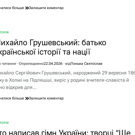
до
натися більше
Залишити коментар
Гітлер
у
Парижі:
Тріумфальний
ТОРІЯ
БЛІКУВАТИ
тур
ихайло Грушевський: батько
диктатора
1940-
країнської історії та нації
го
в читання
Оприлюднено
22.04.2026
від
Понька Святослав
єнтовний
хайло Сергійович Грушевський, народжений 29 вересня 18
ання
ку в Холмі на Підляшші, виріс у родині вчителя-славіста й
но відкрив для…
до
натися більше
Залишити коментар
Михайло
Грушевський:
батько
української
ТОРІЯ
БЛІКУВАТИ
історії
то написав гімн України: творці “Ще
та