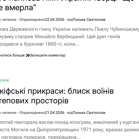
нації
е вмерла”
в читання
Оприлюднено
22.04.2026
від
Понька Святослав
єнтовний
ова Державного гімну України належать Павлу Чубинському
ання
музику створив Михайло Вербицький. Цей дует геніїв
родився в бурхливі 1860-ті, коли…
до
натися більше
Залишити коментар
Хто
написав
гімн
України:
ТОРІЯ
БЛІКУВАТИ
творці
кіфські прикраси: блиск воїнів
“Ще
не
тепових просторів
вмерла”
в читання
Оприлюднено
21.04.2026
від
Понька Святослав
єнтовний
лотий пектораль вагою понад кілограм, викопаний у курган
ання
вста Могила на Дніпропетровщині 1971 року, вражає донині
 нагрудна прикраса, прикрашена…