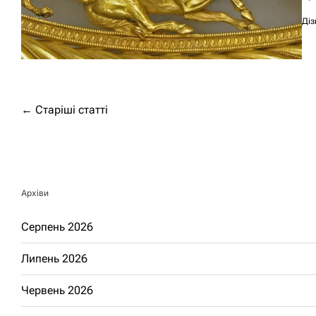
Діз
Навігація
←
Старіші статті
за
записами
Архіви
Серпень 2026
Липень 2026
Червень 2026