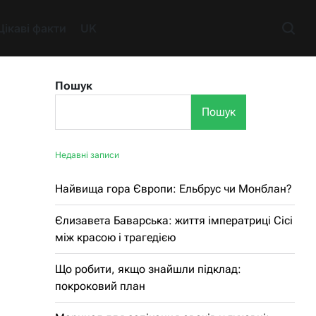
Цікаві факти
UK
Пошук
Пошук
Недавні записи
Найвища гора Європи: Ельбрус чи Монблан?
Єлизавета Баварська: життя імператриці Сісі
між красою і трагедією
Що робити, якщо знайшли підклад:
покроковий план