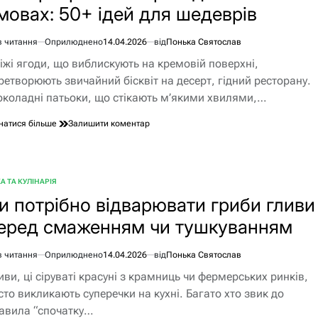
мовах: 50+ ідей для шедеврів
фінікових
плантацій
в читання
Оприлюднено
14.04.2026
від
Понька Святослав
єнтовний
іжі ягоди, що виблискують на кремовій поверхні,
ання
ретворюють звичайний бісквіт на десерт, гідний ресторану.
коладні патьоки, що стікають м’якими хвилями,…
до
натися більше
Залишити коментар
Чим
прикрасити
торт
в
А ТА КУЛІНАРІЯ
БЛІКУВАТИ
домашніх
и потрібно відварювати гриби гливи
умовах:
50+
еред смаженням чи тушкуванням
ідей
для
шедеврів
в читання
Оприлюднено
14.04.2026
від
Понька Святослав
єнтовний
иви, ці сіруваті красуні з крамниць чи фермерських ринків,
ання
сто викликають суперечки на кухні. Багато хто звик до
авила “спочатку…