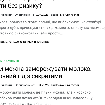
з
сти без ризику?
нюансами
в читання
Оприлюднено
13.04.2026
від
Понька Святослав
єнтовний
краві оранжево-жовті полиці, що виблискують на стовбурі
ання
арого дуба, приковують погляд кожного, хто ступає лісом. Ц
утовик сірчано-жовтий, або просто…
до
натися більше
Залишити коментар
Трутовик
сірчано-
жовтий:
чи
А ТА КУЛІНАРІЯ
БЛІКУВАТИ
можна
и можна заморожувати молоко:
їсти
без
овний гід з секретами
ризику?
в читання
Оприлюднено
10.04.2026
від
Понька Святослав
єнтовний
морожувати молоко не тільки можна, але й корисно,
ання
обливо коли пачка стоїть у холодильнику наполовину
рожньою, а завтра виїзд на…