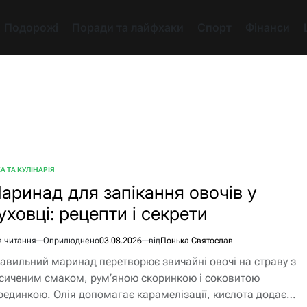
Подорожі
Поради та лайфхаки
Спорт
Фінанси
А ТА КУЛІНАРІЯ
БЛІКУВАТИ
аринад для запікання овочів у
уховці: рецепти і секрети
в читання
Оприлюднено
03.08.2026
від
Понька Святослав
єнтовний
авильний маринад перетворює звичайні овочі на страву з
ання
сиченим смаком, рум’яною скоринкою і соковитою
рединкою. Олія допомагає карамелізації, кислота додає…