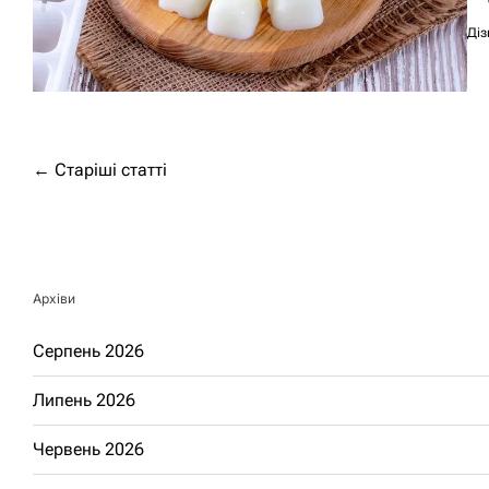
Діз
Навігація
←
Старіші статті
за
записами
Архіви
Серпень 2026
Липень 2026
Червень 2026