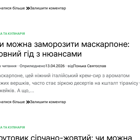
до
натися більше
Залишити коментар
Чи
потрібно
відварювати
гриби
А ТА КУЛІНАРІЯ
БЛІКУВАТИ
гливи
и можна заморозити маскарпоне:
перед
смаженням
овний гід з нюансами
чи
тушкуванням
в читання
Оприлюднено
13.04.2026
від
Понька Святослав
єнтовний
скарпоне, цей ніжний італійський крем-сир з ароматом
ання
іжих вершків, часто стає зіркою десертів на кшталт тірамісу 
зкейків. А що,…
до
натися більше
Залишити коментар
Чи
можна
заморозити
маскарпоне:
А ТА КУЛІНАРІЯ
БЛІКУВАТИ
повний
рутовик сірчано-жовтий: чи можна
гід