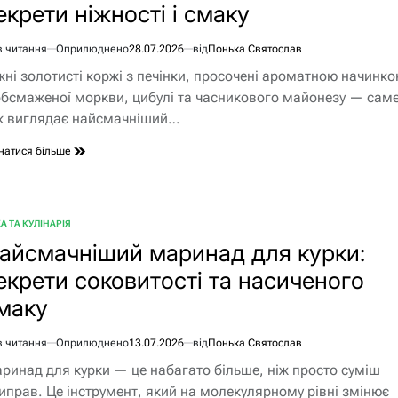
екрети ніжності і смаку
в читання
Оприлюднено
28.07.2026
від
Понька Святослав
єнтовний
жні золотисті коржі з печінки, просочені ароматною начинк
ання
обсмаженої моркви, цибулі та часникового майонезу — сам
к виглядає найсмачніший…
натися більше
А ТА КУЛІНАРІЯ
БЛІКУВАТИ
айсмачніший маринад для курки:
екрети соковитості та насиченого
маку
в читання
Оприлюднено
13.07.2026
від
Понька Святослав
єнтовний
ринад для курки — це набагато більше, ніж просто суміш
ання
иправ. Це інструмент, який на молекулярному рівні змінює