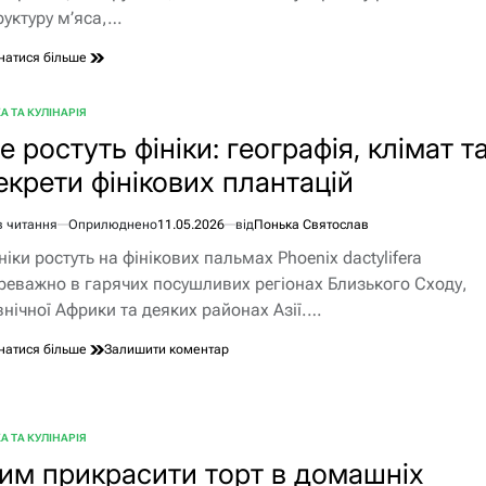
руктуру м’яса,…
натися більше
А ТА КУЛІНАРІЯ
БЛІКУВАТИ
е ростуть фініки: географія, клімат т
екрети фінікових плантацій
в читання
Оприлюднено
11.05.2026
від
Понька Святослав
єнтовний
ніки ростуть на фінікових пальмах Phoenix dactylifera
ання
реважно в гарячих посушливих регіонах Близького Сходу,
внічної Африки та деяких районах Азії.…
до
натися більше
Залишити коментар
Де
ростуть
фініки:
географія,
А ТА КУЛІНАРІЯ
БЛІКУВАТИ
клімат
им прикрасити торт в домашніх
та
секрети