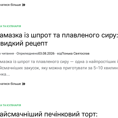
натися більше
А ТА КУЛІНАРІЯ
БЛІКУВАТИ
амазка із шпрот та плавленого сиру:
видкий рецепт
в читання
Оприлюднено
03.08.2026
від
Понька Святослав
єнтовний
мазка із шпрот та плавленого сиру — одна з найпростіших і
ання
йсмачніших закусок, яку можна приготувати за 5–10 хвилин
нка…
натися більше
А ТА КУЛІНАРІЯ
БЛІКУВАТИ
айсмачніший печінковий торт: