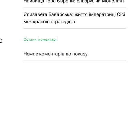
Найвища гора Європи: Ельбрус чи Монблан?
Єлизавета Баварська: життя імператриці Сісі
між красою і трагедією
:
Останні коментарі
Немає коментарів до показу.