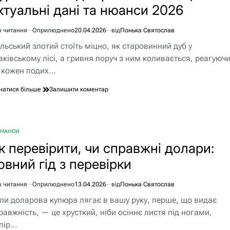
ктуальні дані та нюанси 2026
в
Україні
в читання
Оприлюднено
20.04.2026
від
Понька Святослав
єнтовний
льський злотий стоїть міцно, як старовинний дуб у
ання
аківському лісі, а гривня поруч з ним коливається, реагуюч
 кожен подих…
до
натися більше
Залишити коментар
Курс
злотого
до
гривні
ІНАНСИ
БЛІКУВАТИ
в
к перевірити, чи справжні долари:
Польщі:
актуальні
овний гід з перевірки
дані
та
нюанси
в читання
Оприлюднено
13.04.2026
від
Понька Святослав
єнтовний
2026
ли доларова купюра лягає в вашу руку, перше, що видає
ання
равжність, — це хрусткий, ніби осіннє листя під ногами,
пір…