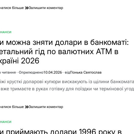
до
натися більше
Залишити коментар
Як
перевірити,
чи
справжні
ІНАНСИ
БЛІКУВАТИ
долари:
и можна зняти долари в банкоматі:
повний
гід
етальний гід по валютних АТМ в
з
перевірки
країні 2026
в читання
Оприлюднено
10.04.2026
від
Понька Святослав
єнтовний
іжі хрусткі доларові купюри вискакують із щілини банкомата,
ання
 вже тримаєте в руках готівку для поїздки чи термінової угод
до
натися більше
Залишити коментар
Чи
можна
ІНАНСИ
зняти
БЛІКУВАТИ
долари
и приймають долари 1996 року в
в