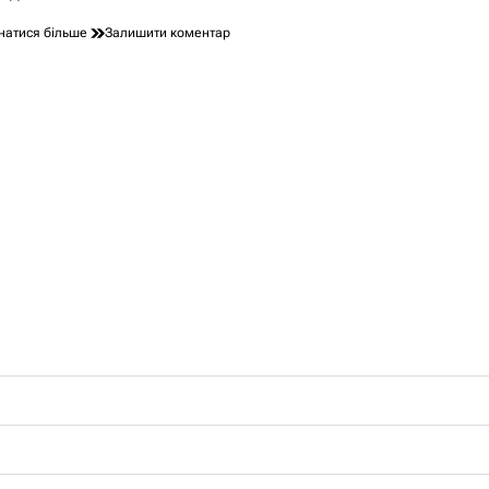
до
натися більше
Залишити коментар
Підвищення
пенсії
чорнобильцям
2026:
нові
реалії
виплат