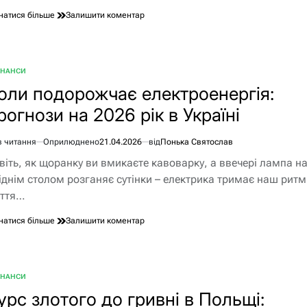
до
натися більше
Залишити коментар
Чи
можна
зараз
отримати
ІНАНСИ
БЛІКУВАТИ
1000
оли подорожчає електроенергія:
грн:
реальність
рогнози на 2026 рік в Україні
Зимової
підтримки
у
в читання
Оприлюднено
21.04.2026
від
Понька Святослав
єнтовний
2026
віть, як щоранку ви вмикаєте кавоварку, а ввечері лампа н
ання
іднім столом розганяє сутінки – електрика тримає наш ритм
ття…
до
натися більше
Залишити коментар
Коли
подорожчає
електроенергія:
прогнози
ІНАНСИ
БЛІКУВАТИ
на
урс злотого до гривні в Польщі:
2026
рік