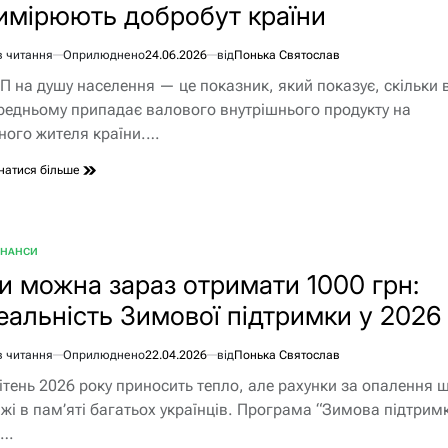
имірюють добробут країни
в читання
Оприлюднено
24.06.2026
від
Понька Святослав
єнтовний
П на душу населення — це показник, який показує, скільки 
ання
редньому припадає валового внутрішнього продукту на
ного жителя країни.…
натися більше
ІНАНСИ
БЛІКУВАТИ
и можна зараз отримати 1000 грн:
еальність Зимової підтримки у 2026
в читання
Оприлюднено
22.04.2026
від
Понька Святослав
єнтовний
ітень 2026 року приносить тепло, але рахунки за опалення 
ання
іжі в пам’яті багатьох українців. Програма “Зимова підтрим
її…