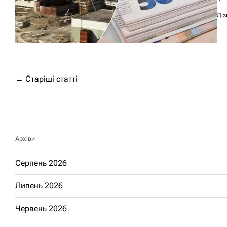
Діз
Навігація
←
Старіші статті
за
записами
Архіви
Серпень 2026
Липень 2026
Червень 2026