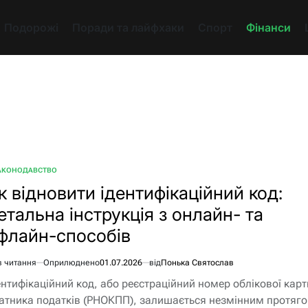
Подорожі
Поради та лайфхаки
Спорт
Фінанси
АКОНОДАВСТВО
БЛІКУВАТИ
к відновити ідентифікаційний код:
етальна інструкція з онлайн- та
флайн-способів
в читання
Оприлюднено
01.07.2026
від
Понька Святослав
єнтовний
ентифікаційний код, або реєстраційний номер облікової карт
ання
атника податків (РНОКПП), залишається незмінним протяг