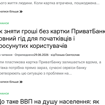
ього життя людини. Коли картка втрачена, пошкоджена…
натися більше
ІНАНСИ
БЛІКУВАТИ
к зняти гроші без картки ПриватБанк
овний гід для початківців і
росунутих користувачів
в читання
Оприлюднено
29.06.2026
від
Понька Святослав
єнтовний
ли пластикова картка ПриватБанку залишається вдома, а
ання
тівка потрібна прямо зараз, сучасні сервіси банку
ретворюють цю ситуацію з проблеми на…
натися більше
ІНАНСИ
БЛІКУВАТИ
о таке ВВП на душу населення: як