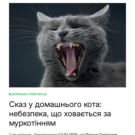
ДОМАШНІ УЛЮБЛЕНЦІ
ОПУБЛІКУВАТИ
У
Сказ у домашнього кота:
небезпека, що ховається за
муркотінням
1 хв читання
Оприлюднено
13.04.2026
від
Понька Святослав