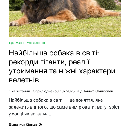
ДОМАШНІ УЛЮБЛЕНЦІ
ОПУБЛІКУВАТИ
У
Найбільша собака в світі:
рекорди гіганти, реалії
утримання та ніжні характери
велетнів
1 хв читання
Оприлюднено
09.07.2026
від
Понька Святослав
Орієнтовний
час
Найбільша собака в світі — це поняття, яке
читання
залежить від того, що саме вимірювати: вагу, зріст
у холці чи загальні…
Дізнатися більше