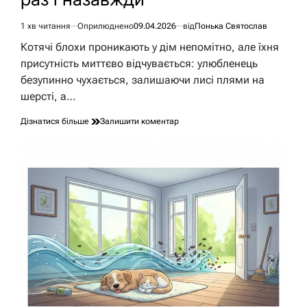
1 хв читання
Оприлюднено
09.04.2026
від
Понька Святослав
Орієнтовний
час
Котячі блохи проникають у дім непомітно, але їхня
читання
присутність миттєво відчувається: улюбленець
безупинно чухається, залишаючи лисі плями на
шерсті, а…
до
Дізнатися більше
Залишити коментар
Як
вивести
котячі
блохи
з
хати
раз
і
назавжди