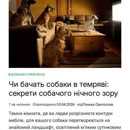
магазин
з
собакою:
правила
та
нюанси
2026
ДОМАШНІ УЛЮБЛЕНЦІ
ОПУБЛІКУВАТИ
У
Чи бачать собаки в темряві:
секрети собачого нічного зору
1 хв читання
Оприлюднено
10.04.2026
від
Понька Святослав
Орієнтовний
час
Темна кімната, де ви ледве розрізняєте контури
читання
меблів, для вашого собаки перетворюється на
знайомий ландшафт, освітлений м’яким сутінковим