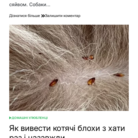
сяйвом. Собаки…
до
Дізнатися більше
Залишити коментар
Чи
бачать
собаки
в
темряві:
секрети
собачого
нічного
зору
ДОМАШНІ УЛЮБЛЕНЦІ
ОПУБЛІКУВАТИ
У
Як вивести котячі блохи з хати
раз і назавжди