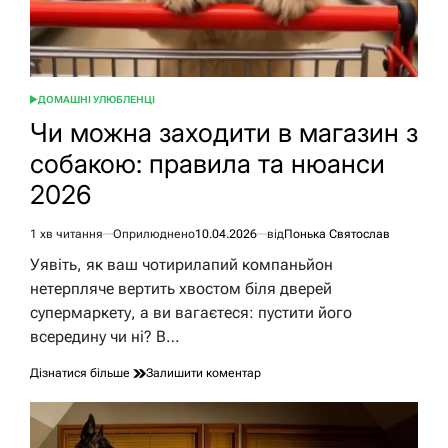
ДОМАШНІ УЛЮБЛЕНЦІ
ОПУБЛІКУВАТИ
У
Чи можна заходити в магазин з
собакою: правила та нюанси
2026
1 хв читання
Оприлюднено
10.04.2026
від
Понька Святослав
Орієнтовний
час
Уявіть, як ваш чотирилапий компаньйон
читання
нетерпляче вертить хвостом біля дверей
супермаркету, а ви вагаєтеся: пустити його
всередину чи ні? В…
до
Дізнатися більше
Залишити коментар
Чи
можна
заходити
в