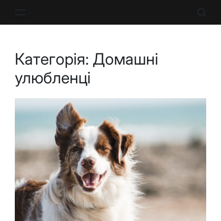
Перейти
до
вмісту
Категорія:
Домашні
улюбленці