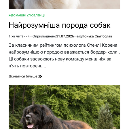
ДОМАШНІ УЛЮБЛЕНЦІ
ОПУБЛІКУВАТИ
У
Найрозумніша порода собак
1 хв читання
Оприлюднено
31.07.2026
від
Понька Святослав
Орієнтовний
час
За класичним рейтингом психолога Стенлі Корена
читання
найрозумнішою породою вважається бордер-коллі.
Ці собаки засвоюють нову команду менш ніж за
п’ять повторень…
Дізнатися більше