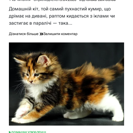
Орієнтовний
час
Домашній кіт, той самий пухнастий кумир, що
читання
дрімає на дивані, раптом кидається з іклами чи
застигає в паралічі — така…
до
Дізнатися більше
Залишити коментар
Сказ
у
домашнього
кота:
небезпека,
що
ховається
за
муркотінням
ДОМАШНІ УЛЮБЛЕНЦІ