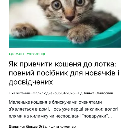
ДОМАШНІ УЛЮБЛЕНЦІ
ОПУБЛІКУВАТИ
У
Як привчити кошеня до лотка:
повний посібник для новачків і
досвідчених
1 хв читання
Оприлюднено
06.04.2026
від
Понька Святослав
Орієнтовний
час
Маленьке кошеня з блискучими оченятами
читання
з’являється в домі, і ось уже перші виклики: вологі
плями на килимку чи несподівані “подарунки”…
до
Дізнатися більше
Залишити коментар