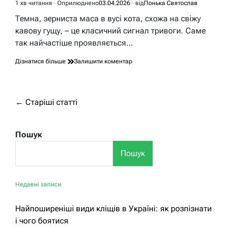
1 хв читання
Оприлюднено
03.04.2026
від
Понька Святослав
Орієнтовний
час
Темна, зерниста маса в вусі кота, схожа на свіжу
читання
кавову гущу, – це класичний сигнал тривоги. Саме
так найчастіше проявляється…
до
Дізнатися більше
Залишити коментар
Вушний
кліщ
у
котів:
Навігація
←
Старіші статті
як
за
виглядає
паразит
записами
Пошук
і
чому
Пошук
його
легко
пропустити
Недавні записи
Найпоширеніші види кліщів в Україні: як розпізнати
і чого боятися