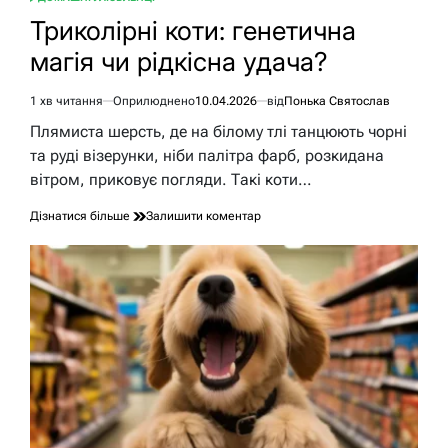
ОПУБЛІКУВАТИ
У
Триколірні коти: генетична
магія чи рідкісна удача?
1 хв читання
Оприлюднено
10.04.2026
від
Понька Святослав
Орієнтовний
час
Плямиста шерсть, де на білому тлі танцюють чорні
читання
та руді візерунки, ніби палітра фарб, розкидана
вітром, приковує погляди. Такі коти…
до
Дізнатися більше
Залишити коментар
Триколірні
коти:
генетична
магія
чи
рідкісна
удача?