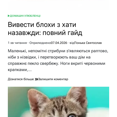
ДОМАШНІ УЛЮБЛЕНЦІ
ОПУБЛІКУВАТИ
У
Вивести блохи з хати
назавжди: повний гайд
1 хв читання
Оприлюднено
07.04.2026
від
Понька Святослав
Орієнтовний
час
Маленькі, непомітні стрибуни з’являються раптово,
читання
ніби з нізвідки, і перетворюють ваш дім на
справжнє пекло свербежу. Ноги вкриті червоними
крапками,…
до
Дізнатися більше
Залишити коментар
Вивести
блохи
з
хати
назавжди:
повний
гайд