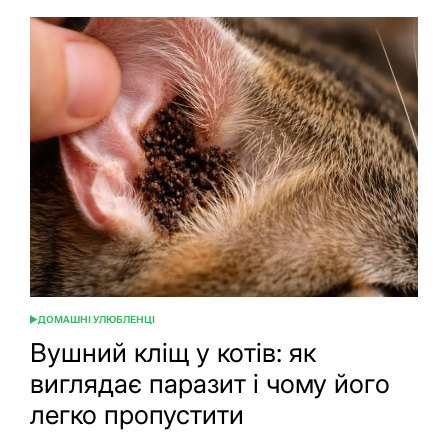
Як
привчити
кошеня
до
лотка:
повний
посібник
для
новачків
і
досвідчених
ДОМАШНІ УЛЮБЛЕНЦІ
ОПУБЛІКУВАТИ
У
Вушний кліщ у котів: як
виглядає паразит і чому його
легко пропустити