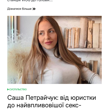
Дізнатися більше
СУСПІЛЬСТВО
ОПУБЛІКУВАТИ
У
Саша Петрайчук: від юристки
до найвпливовішої секс-