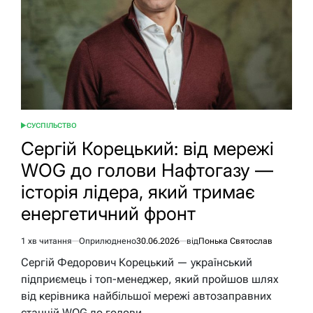
СУСПІЛЬСТВО
ОПУБЛІКУВАТИ
У
Сергій Корецький: від мережі
WOG до голови Нафтогазу —
історія лідера, який тримає
енергетичний фронт
1 хв читання
Оприлюднено
30.06.2026
від
Понька Святослав
Орієнтовний
час
Сергій Федорович Корецький — український
читання
підприємець і топ-менеджер, який пройшов шлях
від керівника найбільшої мережі автозаправних
станцій WOG до голови…