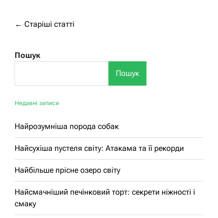
Навігація
←
Старіші статті
за
записами
Пошук
Пошук
Недавні записи
Найрозумніша порода собак
Найсухіша пустеля світу: Атакама та її рекорди
Найбільше прісне озеро світу
Найсмачніший печінковий торт: секрети ніжності і
смаку