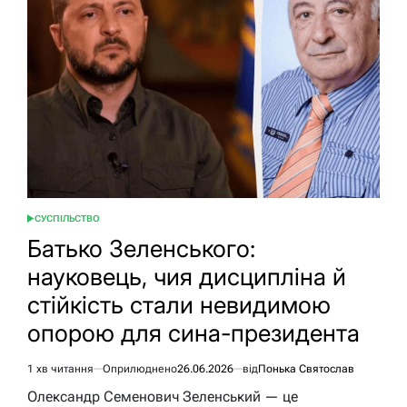
СУСПІЛЬСТВО
ОПУБЛІКУВАТИ
У
Батько Зеленського:
науковець, чия дисципліна й
стійкість стали невидимою
опорою для сина-президента
1 хв читання
Оприлюднено
26.06.2026
від
Понька Святослав
Орієнтовний
час
Олександр Семенович Зеленський — це