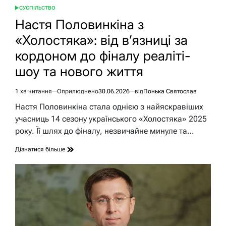
СУСПІЛЬСТВО
ОПУБЛІКУВАТИ
У
Настя Половинкіна з
«Холостяка»: від в’язниці за
кордоном до фіналу реаліті-
шоу та нового життя
1 хв читання
Оприлюднено
30.06.2026
від
Понька Святослав
Орієнтовний
час
Настя Половинкіна стала однією з найяскравіших
читання
учасниць 14 сезону українського «Холостяка» 2025
року. Її шлях до фіналу, незвичайне минуле та…
Дізнатися більше