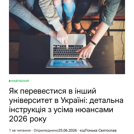
НАВЧАННЯ
ОПУБЛІКУВАТИ
У
Як перевестися в інший
університет в Україні: детальна
інструкція з усіма нюансами
2026 року
1 хв читання
Оприлюднено
25.06.2026
від
Понька Святослав
Орієнтовний