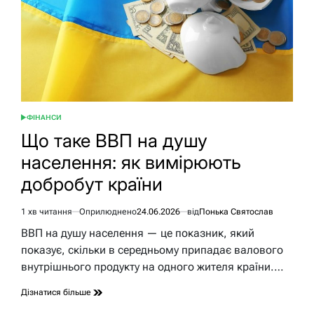
ФІНАНСИ
ОПУБЛІКУВАТИ
У
Що таке ВВП на душу
населення: як вимірюють
добробут країни
1 хв читання
Оприлюднено
24.06.2026
від
Понька Святослав
Орієнтовний
час
ВВП на душу населення — це показник, який
читання
показує, скільки в середньому припадає валового
внутрішнього продукту на одного жителя країни.…
Дізнатися більше