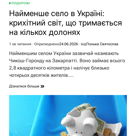
ПОДОРОЖІ
ОПУБЛІКУВАТИ
У
Найменше село в Україні:
крихітний світ, що тримається
на кількох долонях
1 хв читання
Оприлюднено
24.06.2026
від
Понька Святослав
Орієнтовний
час
Найменшим селом України зазвичай називають
читання
Чикош-Горонду на Закарпатті. Воно займає всього
2,8 квадратного кілометра і налічує близько
чотирьох десятків жителів.…
Дізнатися більше