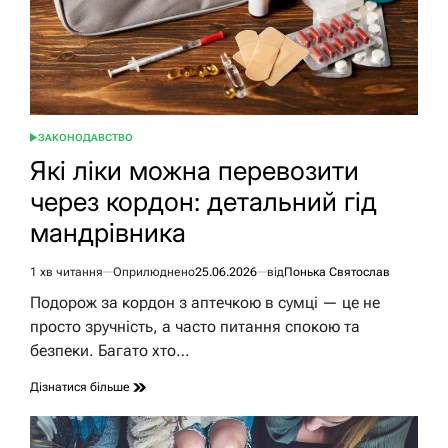
ЗАКОНОДАВСТВО
ОПУБЛІКУВАТИ
У
Які ліки можна перевозити
через кордон: детальний гід
мандрівника
1 хв читання
Оприлюднено
25.06.2026
від
Понька Святослав
Орієнтовний
час
Подорож за кордон з аптечкою в сумці — це не
читання
просто зручність, а часто питання спокою та
безпеки. Багато хто…
Дізнатися більше