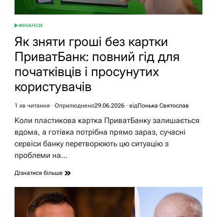
ФІНАНСИ
ОПУБЛІКУВАТИ
У
Як зняти гроші без картки
ПриватБанк: повний гід для
початківців і просунутих
користувачів
1 хв читання
Оприлюднено
29.06.2026
від
Понька Святослав
Орієнтовний
час
Коли пластикова картка ПриватБанку залишається
читання
вдома, а готівка потрібна прямо зараз, сучасні
сервіси банку перетворюють цю ситуацію з
проблеми на…
Дізнатися більше