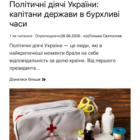
У
Політичні діячі України:
капітани держави в бурхливі
часи
1 хв читання
Оприлюднено
26.06.2026
від
Понька Святослав
Орієнтовний
час
Політичні діячі України — це люди, які в
читання
найкритичніші моменти брали на себе
відповідальність за долю країни. Від першого
президента…
Дізнатися більше