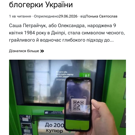
блогерки України
1 хв читання
Оприлюднено
29.06.2026
від
Понька Святослав
Орієнтовний
час
Саша Петрайчук, або Олександра, народжена 9
читання
квітня 1984 року в Дніпрі, стала символом чесного,
грайливого й водночас глибокого підходу до…
Дізнатися більше