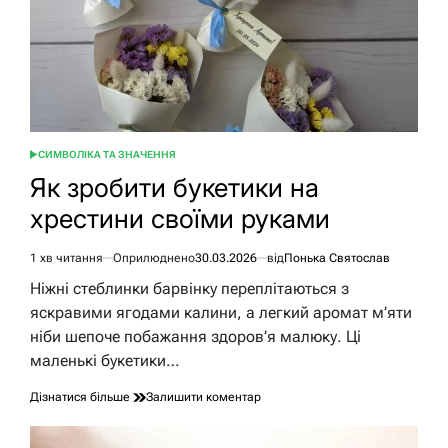
СИМВОЛІКА ТА ЗНАЧЕННЯ
ОПУБЛІКУВАТИ
У
Як зробити букетики на
хрестини своїми руками
1 хв читання
Оприлюднено
30.03.2026
від
Понька Святослав
Орієнтовний
час
Ніжні стеблинки барвінку переплітаються з
читання
яскравими ягодами калини, а легкий аромат м’яти
ніби шепоче побажання здоров’я малюку. Ці
маленькі букетики…
до
Дізнатися більше
Залишити коментар
Як
зробити