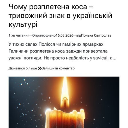
У
Чому розплетена коса –
тривожний знак в українській
культурі
1 хв читання
Оприлюднено
16.03.2026
від
Понька Святослав
Орієнтовний
час
У тихих селах Полісся чи гамірних ярмарках
читання
Галичини розплетена коса завжди привертала
уважні погляди. Не просто недбалість у зачісці, а…
до
Дізнатися більше
Залишити коментар
Чому
розплетена
коса
–
тривожний
знак
в
українській
культурі