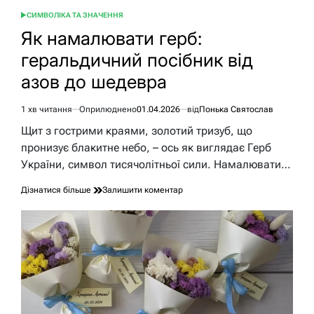
СИМВОЛІКА ТА ЗНАЧЕННЯ
ОПУБЛІКУВАТИ
У
Як намалювати герб:
геральдичний посібник від
азов до шедевра
1 хв читання
Оприлюднено
01.04.2026
від
Понька Святослав
Орієнтовний
час
Щит з гострими краями, золотий тризуб, що
читання
пронизує блакитне небо, – ось як виглядає Герб
України, символ тисячолітньої сили. Намалювати…
до
Дізнатися більше
Залишити коментар
Як
намалювати
герб:
геральдичний
посібник
від
азов
до
шедевра