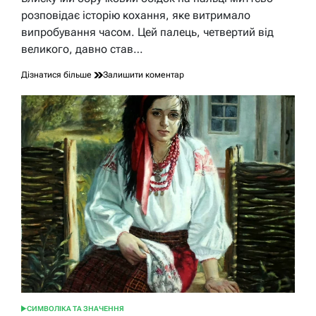
читання
розповідає історію кохання, яке витримало
випробування часом. Цей палець, четвертий від
великого, давно став…
до
Дізнатися більше
Залишити коментар
Чому
обручку
носять
на
безіменному
пальці:
таємниці
вічних
обітниць
СИМВОЛІКА ТА ЗНАЧЕННЯ
ОПУБЛІКУВАТИ