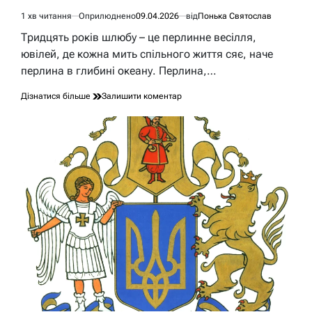
1 хв читання
Оприлюднено
09.04.2026
від
Понька Святослав
Орієнтовний
час
Тридцять років шлюбу – це перлинне весілля,
читання
ювілей, де кожна мить спільного життя сяє, наче
перлина в глибині океану. Перлина,…
до
Дізнатися більше
Залишити коментар
30
років
весілля:
перлинне
весілля
–
коштовність,
народжена
часом