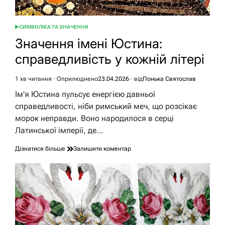
СИМВОЛІКА ТА ЗНАЧЕННЯ
ОПУБЛІКУВАТИ
У
Значення імені Юстина:
справедливість у кожній літері
1 хв читання
Оприлюднено
23.04.2026
від
Понька Святослав
Орієнтовний
час
Ім’я Юстина пульсує енергією давньої
читання
справедливості, ніби римський меч, що розсікає
морок неправди. Воно народилося в серці
Латинської імперії, де…
до
Дізнатися більше
Залишити коментар
Значення
імені
Юстина:
справедливість
у
кожній
літері