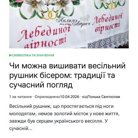
СИМВОЛІКА ТА ЗНАЧЕННЯ
ОПУБЛІКУВАТИ
У
Чи можна вишивати весільний
рушник бісером: традиції та
сучасний погляд
1 хв читання
Оприлюднено
10.04.2026
від
Понька Святослав
Орієнтовний
час
Весільний рушник, що простягається під ноги
читання
молодятам, немов золотий місток у нове життя,
завжди був серцем українського весілля. У
сучасній…