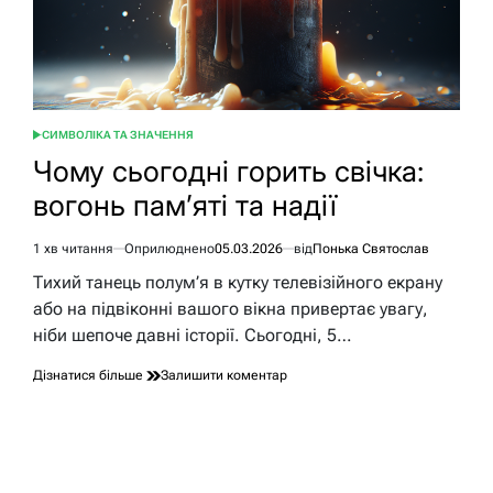
СИМВОЛІКА ТА ЗНАЧЕННЯ
ОПУБЛІКУВАТИ
У
Чому сьогодні горить свічка:
вогонь пам’яті та надії
1 хв читання
Оприлюднено
05.03.2026
від
Понька Святослав
Орієнтовний
час
Тихий танець полум’я в кутку телевізійного екрану
читання
або на підвіконні вашого вікна привертає увагу,
ніби шепоче давні історії. Сьогодні, 5…
до
Дізнатися більше
Залишити коментар
Чому
сьогодні
горить
свічка:
вогонь
пам’яті