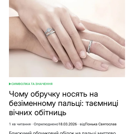
букетики
на
хрестини
своїми
руками
СИМВОЛІКА ТА ЗНАЧЕННЯ
ОПУБЛІКУВАТИ
У
Чому обручку носять на
безіменному пальці: таємниці
вічних обітниць
1 хв читання
Оприлюднено
18.03.2026
від
Понька Святослав
Орієнтовний
час
Блискучий обручковий обідок на пальці миттєво