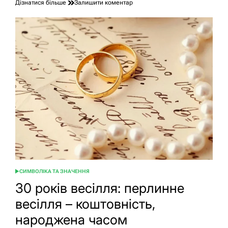
до
Дізнатися більше
Залишити коментар
Чи
можна
вишивати
весільний
рушник
бісером:
традиції
та
сучасний
погляд
СИМВОЛІКА ТА ЗНАЧЕННЯ
ОПУБЛІКУВАТИ
У
30 років весілля: перлинне
весілля – коштовність,
народжена часом