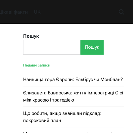
Цікаві факти
UK
Пошук
Пошук
Недавні записи
Найвища гора Європи: Ельбрус чи Монблан?
Єлизавета Баварська: життя імператриці Сісі
між красою і трагедією
Що робити, якщо знайшли підклад:
покроковий план