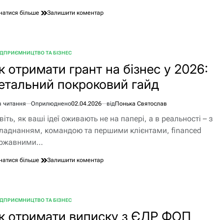
до
натися більше
Залишити коментар
Як
видалити
сторінку
Facebook
ІДПРИЄМНИЦТВО ТА БІЗНЕС
БЛІКУВАТИ
у
к отримати грант на бізнес у 2026:
2026
році
етальний покроковий гайд
в читання
Оприлюднено
02.04.2026
від
Понька Святослав
єнтовний
віть, як ваші ідеї оживають не на папері, а в реальності – з
ання
ладнанням, командою та першими клієнтами, financed
ржавними…
до
натися більше
Залишити коментар
Як
отримати
грант
на
ІДПРИЄМНИЦТВО ТА БІЗНЕС
БЛІКУВАТИ
бізнес
к отримати виписку з ЄДР ФОП
у