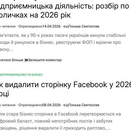
ідприємницька діяльність: розбір по
розбір
на
оличках на 2026 рік
2026
рік
в читання
Оприлюднено
14.04.2026
від
Понька Святослав
єнтовний
м’ятаєте, як у 90-х роках тисячі українців кинули стабільні
ання
води й ринулися в бізнес, реєструючи ФОП і мріючи про
асну…
до
натися більше
Залишити коментар
Чи
зараховується
ІДПРИЄМНИЦТВО ТА БІЗНЕС
в
БЛІКУВАТИ
стаж
к видалити сторінку Facebook у 202
підприємницька
оці
діяльність:
розбір
по
в читання
Оприлюднено
08.04.2026
від
Понька Святослав
поличках
єнтовний
на
ли стара бізнес-сторінка в Facebook перетворюється на
2026
ання
фровий баласт, повний непотрібних постів і забутих
рік
овіщень, рішення видалити її приходить раптово,…