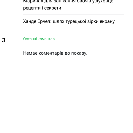
Маринад для запікання овочів у духовці:
рецепти і секрети
Ханде Ерчел: шлях турецької зірки екрану
 з
Останні коментарі
Немає коментарів до показу.