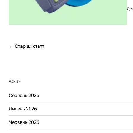
Діз
Навігація
←
Старіші статті
за
записами
Архіви
Серпень 2026
Липень 2026
Червень 2026