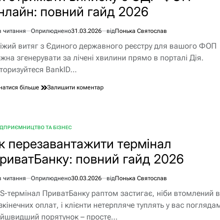
2026:
нлайн: повний гайд 2026
детальний
покроковий
гайд
в читання
Оприлюднено
31.03.2026
від
Понька Святослав
єнтовний
іжий витяг з Єдиного державного реєстру для вашого ФОП
ання
жна згенерувати за лічені хвилини прямо в порталі Дія.
торизуйтеся BankID…
до
натися більше
Залишити коментар
Як
отримати
виписку
з
ІДПРИЄМНИЦТВО ТА БІЗНЕС
БЛІКУВАТИ
ЄДР
к перезавантажити термінал
ФОП
онлайн:
риватБанку: повний гайд 2026
повний
гайд
2026
в читання
Оприлюднено
30.03.2026
від
Понька Святослав
єнтовний
S-термінал ПриватБанку раптом застигає, ніби втомлений в
ання
зкінечних оплат, і клієнти нетерпляче туплять у вас погляда
йшвидший порятунок – просте…