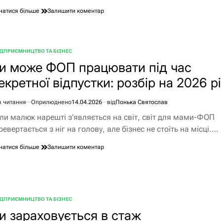
до
натися більше
Залишити коментар
Де
продати
гарбузове
насіння:
ІДПРИЄМНИЦТВО ТА БІЗНЕС
БЛІКУВАТИ
топ-
и може ФОП працювати під час
платформи
2026
екретної відпустки: розбір на 2026 р
року
в читання
Оприлюднено
14.04.2026
від
Понька Святослав
єнтовний
ли малюк нарешті з’являється на світ, світ для мами-ФОП
ання
ревертається з ніг на голову, але бізнес не стоїть на місці.…
до
натися більше
Залишити коментар
Чи
може
ФОП
працювати
під
ІДПРИЄМНИЦТВО ТА БІЗНЕС
час
БЛІКУВАТИ
декретної
и зараховується в стаж
відпустки: