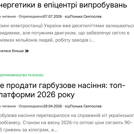
нергетики в епіцентрі випробувань
в читання
Оприлюднено
07.07.2026
від
Понька Святослав
єнтовний
омні електростанції України вже десятиліттями залишаютьс
ання
видимим, але потужним двигуном, що забезпечує світло в
мівках мільйонів людей, роботу заводів і…
натися більше
ІДПРИЄМНИЦТВО ТА БІЗНЕС
БЛІКУВАТИ
е продати гарбузове насіння: топ-
латформи 2026 року
в читання
Оприлюднено
28.04.2026
від
Понька Святослав
єнтовний
рбузове насіння перетворилося на справжній хіт українсько
ання
робізнесу. Станом на весну 2026-го оптові ціни сягають 90–
5 гривень за кілограм, а…