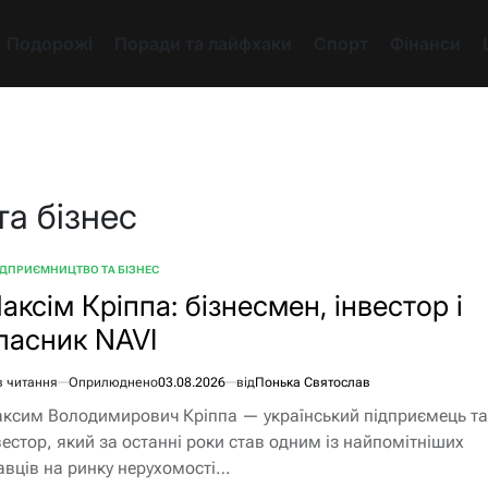
Подорожі
Поради та лайфхаки
Спорт
Фінанси
а бізнес
ІДПРИЄМНИЦТВО ТА БІЗНЕС
БЛІКУВАТИ
аксім Кріппа: бізнесмен, інвестор і
ласник NAVI
в читання
Оприлюднено
03.08.2026
від
Понька Святослав
єнтовний
ксим Володимирович Кріппа — український підприємець та
ання
вестор, який за останні роки став одним із найпомітніших
авців на ринку нерухомості…