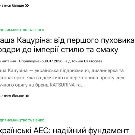
натися більше
ІДПРИЄМНИЦТВО ТА БІЗНЕС
БЛІКУВАТИ
аша Кацуріна: від першого пуховика
овдри до імперії стилю та смаку
в читання
Оприлюднено
08.07.2026
від
Понька Святослав
єнтовний
ша Кацуріна — українська підприємиця, дизайнерка та
ання
стораторка, яка за десятиліття перетворила просту ідею
учного одягу на бренд KATSURINA та…
натися більше
ІДПРИЄМНИЦТВО ТА БІЗНЕС
БЛІКУВАТИ
країнські АЕС: надійний фундамент