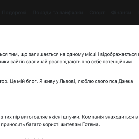
Подорожі
Поради та лайфхаки
Спорт
Фінанси
ється тим, що залишається на одному місці і відображається 
сники сайтів зазвичай розповідають про себе потенційним
тор. Це мій блог. Я живу у Львові, люблю свого пса Джека і
з тих пір виготовляє якісні штучки. Компанія знаходиться в
 і приносить багато користі жителям Готема.