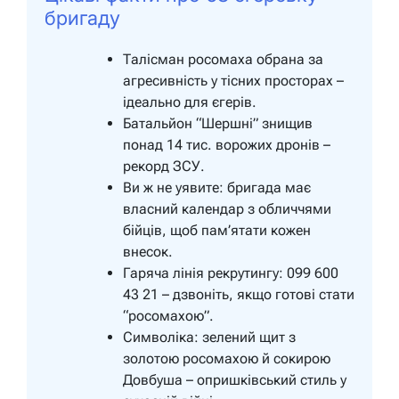
бригаду
Талісман росомаха обрана за
агресивність у тісних просторах –
ідеально для єгерів.
Батальйон “Шершні” знищив
понад 14 тис. ворожих дронів –
рекорд ЗСУ.
Ви ж не уявите: бригада має
власний календар з обличчями
бійців, щоб пам’ятати кожен
внесок.
Гаряча лінія рекрутингу: 099 600
43 21 – дзвоніть, якщо готові стати
“росомахою”.
Символіка: зелений щит з
золотою росомахою й сокирою
Довбуша – опришківський стиль у