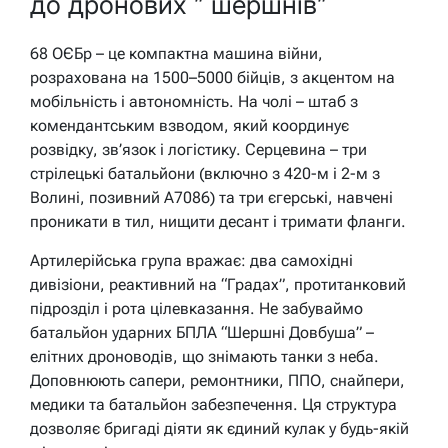
до дронових ” шершнів”
68 ОЄБр – це компактна машина війни,
розрахована на 1500–5000 бійців, з акцентом на
мобільність і автономність. На чолі – штаб з
комендантським взводом, який координує
розвідку, зв’язок і логістику. Серцевина – три
стрілецькі батальйони (включно з 420-м і 2-м з
Волині, позивний A7086) та три єгерські, навчені
проникати в тил, нищити десант і тримати фланги.
Артилерійська група вражає: два самохідні
дивізіони, реактивний на “Градах”, протитанковий
підрозділ і рота цілевказання. Не забуваймо
батальйон ударних БПЛА “Шершні Довбуша” –
елітних дроноводів, що знімають танки з неба.
Доповнюють сапери, ремонтники, ППО, снайпери,
медики та батальйон забезпечення. Ця структура
дозволяє бригаді діяти як єдиний кулак у будь-якій