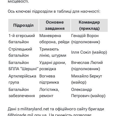
місцевості.
Ось ключові підрозділи в таблиці для наочності:
Основне
Командир
Підрозділ
завдання
(приклад)
1-й єгерський
Маневрена
Генадій Ворон
батальйон
оборона, рейди
(підполковник)
Стрілецький
Тримають
Ілля Сокіл (майор)
батальйон
лінію, штурми
Батальйон
Ударні дрони,
Вячеслав Лютий
БПЛА “Шершні”
розвідка
(підполковник)
Артилерійська
Вогнева
Михайло Беркут
група
підтримка
(майор)
Батальйон
Логістика,
Олександр
забезпечення
ремонт
Петрович (майор)
Дані з militaryland.net та офіційного сайту бригади
68brigade.mil.gov.ua. Ця гнучкість дозволяє