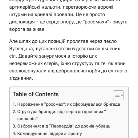
артилерійські нальоти, перетворюючи ворожі
штурми на криваві провали. Це не просто
дислокація – це серце опору, де “росомахи” гризуть
ворога за живе.
Але шлях до цих позицій пролягав через пекло
Вугледара, луганські степи й десятки звільнених
сіл. Давайте зануримося в історію цих
непереможних єгерів, їхню структуру та те, як вони
еволюціонували від добровольчої юрби до елітного
з’єднання.
Table of Contents
Народження “росомах”: як сформувалася бригада
Структура бригади: від єгерів до дронових ”
шершнів”
Озброєння: від “Леопардів” до дронів-убивць
Командування: лідери з фронту