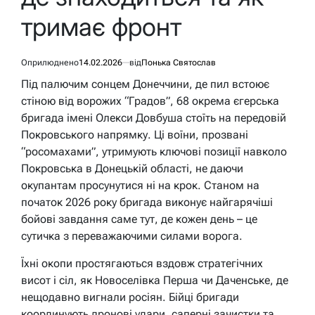
тримає фронт
Оприлюднено
14.02.2026
від
Понька Святослав
Під палючим сонцем Донеччини, де пил встоює
стіною від ворожих “Градов”, 68 окрема єгерська
бригада імені Олекси Довбуша стоїть на передовій
Покровського напрямку. Ці воїни, прозвані
“росомахами”, утримують ключові позиції навколо
Покровська в Донецькій області, не даючи
окупантам просунутися ні на крок. Станом на
початок 2026 року бригада виконує найгарячіші
бойові завдання саме тут, де кожен день – це
сутичка з переважаючими силами ворога.
Їхні окопи простягаються вздовж стратегічних
висот і сіл, як Новоселівка Перша чи Даченське, де
нещодавно вигнали росіян. Бійці бригади
координують дронові удари, саперні зачистки та