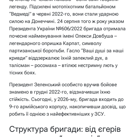
легенду. Підсилені мотопіхотним батальйоном
“Ведмеді” в червні 2022-го, вони стали ударною
силою на Донеччині. 24 серпня того ж року указом
Президента України №606/2022 бригада отримала
почесне найменування імені Олекси Довбуша –
легендарного опришка Карпат, символу
партизанської боротьби. Гасло “Ваші душі за наші
кривди” віддзеркалює їхній запеклий дух, а
талісман – росомаха – втілює нестримну лють у
тісних боях.
Президент Зеленський особисто вручив бойове
знамено в грудні 2022-го, відзначивши їхню
стійкість. Сьогодні, у 2026-му, бригада входить до
9-го армійського корпусу, накопичивши досвід, що
робить її однією з найефективніших у ЗСУ.
Структура бригади: від єгерів