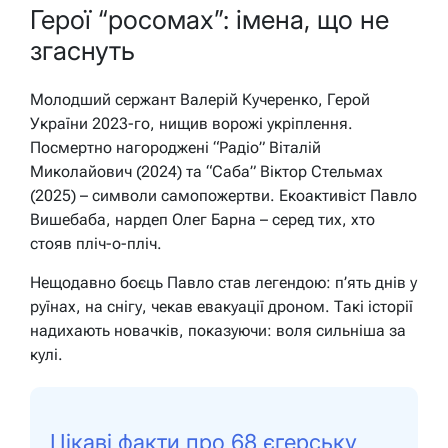
Герої “росомах”: імена, що не
згаснуть
Молодший сержант Валерій Кучеренко, Герой
України 2023-го, нищив ворожі укріплення.
Посмертно нагороджені “Радіо” Віталій
Миколайович (2024) та “Саба” Віктор Стельмах
(2025) – символи самопожертви. Екоактивіст Павло
Вишебаба, нардеп Олег Барна – серед тих, хто
стояв пліч-о-пліч.
Нещодавно боєць Павло став легендою: п’ять днів у
руїнах, на снігу, чекав евакуації дроном. Такі історії
надихають новачків, показуючи: воля сильніша за
кулі.
Цікаві факти про 68 єгерську