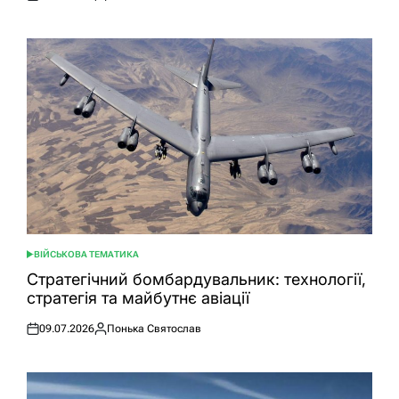
Оприлюднено
Опубліковано
ВІЙСЬКОВА ТЕМАТИКА
ОПУБЛІКУВАТИ
У
Стратегічний бомбардувальник: технології,
стратегія та майбутнє авіації
09.07.2026
Понька Святослав
Оприлюднено
Опубліковано