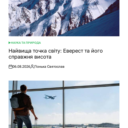
НАУКА ТА ПРИРОДА
ОПУБЛІКУВАТИ
У
Найвища точка світу: Еверест та його
справжня висота
06.08.2026
Понька Святослав
Оприлюднено
Опубліковано