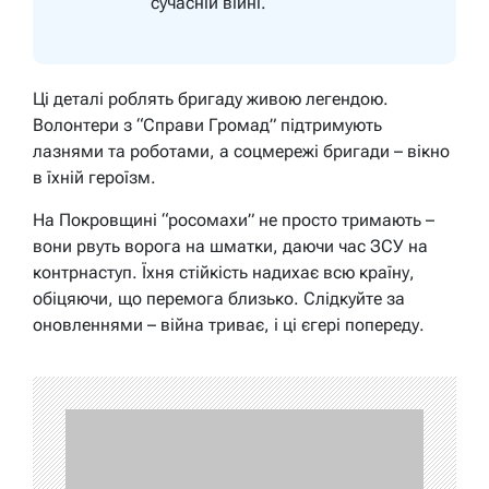
сучасній війні.
Ці деталі роблять бригаду живою легендою.
Волонтери з “Справи Громад” підтримують
лазнями та роботами, а соцмережі бригади – вікно
в їхній героїзм.
На Покровщині “росомахи” не просто тримають –
вони рвуть ворога на шматки, даючи час ЗСУ на
контрнаступ. Їхня стійкість надихає всю країну,
обіцяючи, що перемога близько. Слідкуйте за
оновленнями – війна триває, і ці єгері попереду.