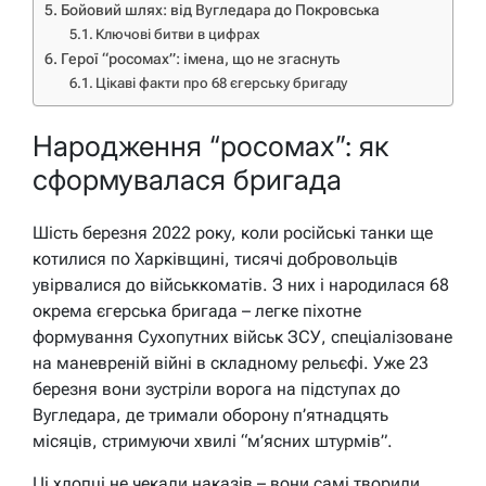
Бойовий шлях: від Вугледара до Покровська
Ключові битви в цифрах
Герої “росомах”: імена, що не згаснуть
Цікаві факти про 68 єгерську бригаду
Народження “росомах”: як
сформувалася бригада
Шість березня 2022 року, коли російські танки ще
котилися по Харківщині, тисячі добровольців
увірвалися до військкоматів. З них і народилася 68
окрема єгерська бригада – легке піхотне
формування Сухопутних військ ЗСУ, спеціалізоване
на маневреній війні в складному рельєфі. Уже 23
березня вони зустріли ворога на підступах до
Вугледара, де тримали оборону п’ятнадцять
місяців, стримуючи хвилі “м’ясних штурмів”.
Ці хлопці не чекали наказів – вони самі творили