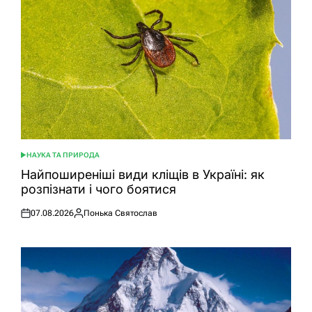
НАУКА ТА ПРИРОДА
ОПУБЛІКУВАТИ
У
Найпоширеніші види кліщів в Україні: як
розпізнати і чого боятися
07.08.2026
Понька Святослав
Оприлюднено
Опубліковано