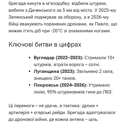
бригада кинута в м’ясорубку: відбили штурми,
вибили з Даченського за 5 км від міста. У 2025-му
Зеленський подякував за оборону, а в 2026-му
бійці евакуюють поранених дронами, як Павло, що
вижив п’ять діб при -20°C зі зламаними ногами.
Ключові битви в цифрах
Вугледар (2022–2023):
Стримали 10+
штурмів, втрати ворога – сотні.
Луганщина (2023):
Звільнено 2 села,
знищено 20+ танків.
Покровськ (2024–2026):
Утримано
лінію, 95% штурмовиків гине до ЛБЗ.
Ці перемоги – не удача, а тактика: дрони +
артилерія + єгерські рейди. Бригада адаптувалася
до дронової війни, де кожна антена – ціль.