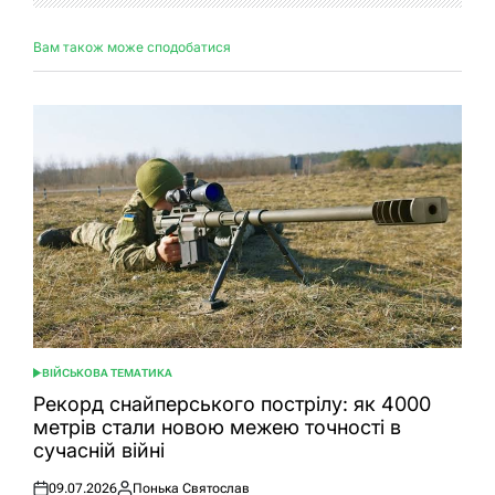
Вам також може сподобатися
ВІЙСЬКОВА ТЕМАТИКА
ОПУБЛІКУВАТИ
У
Рекорд снайперського пострілу: як 4000
метрів стали новою межею точності в
сучасній війні
09.07.2026
Понька Святослав