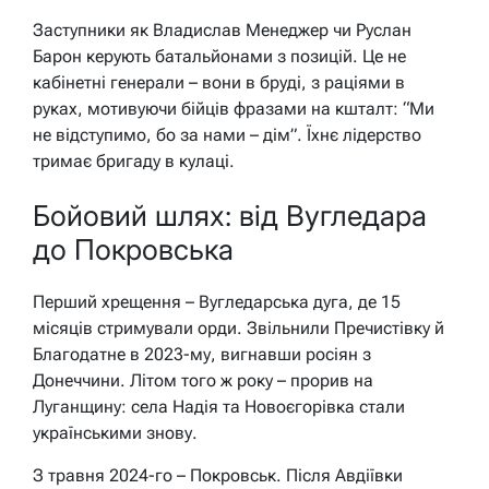
Заступники як Владислав Менеджер чи Руслан
Барон керують батальйонами з позицій. Це не
кабінетні генерали – вони в бруді, з раціями в
руках, мотивуючи бійців фразами на кшталт: “Ми
не відступимо, бо за нами – дім”. Їхнє лідерство
тримає бригаду в кулаці.
Бойовий шлях: від Вугледара
до Покровська
Перший хрещення – Вугледарська дуга, де 15
місяців стримували орди. Звільнили Пречистівку й
Благодатне в 2023-му, вигнавши росіян з
Донеччини. Літом того ж року – прорив на
Луганщину: села Надія та Новоєгорівка стали
українськими знову.
З травня 2024-го – Покровськ. Після Авдіївки