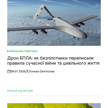
ВІЙСЬКОВА ТЕМАТИКА
ОПУБЛІКУВАТИ
У
Дрон БПЛА: як безпілотники переписали
правила сучасної війни та цивільного життя
08.07.2026
Понька Святослав
Оприлюднено
Опубліковано
Більше від автора