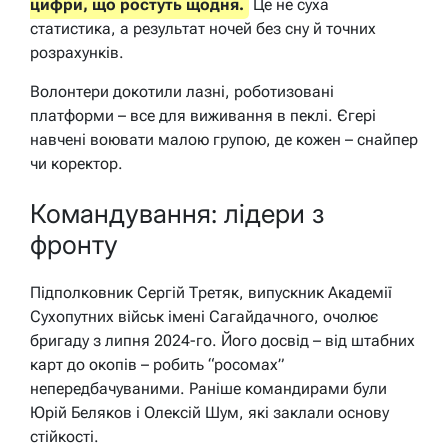
цифри, що ростуть щодня.
Це не суха
статистика, а результат ночей без сну й точних
розрахунків.
Волонтери докотили лазні, роботизовані
платформи – все для виживання в пеклі. Єгері
навчені воювати малою групою, де кожен – снайпер
чи коректор.
Командування: лідери з
фронту
Підполковник Сергій Третяк, випускник Академії
Сухопутних військ імені Сагайдачного, очолює
бригаду з липня 2024-го. Його досвід – від штабних
карт до окопів – робить “росомах”
непередбачуваними. Раніше командирами були
Юрій Беляков і Олексій Шум, які заклали основу
стійкості.