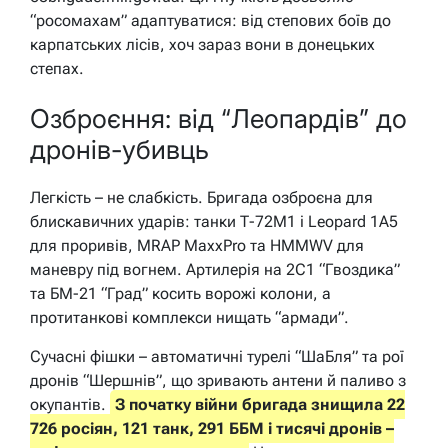
“росомахам” адаптуватися: від степових боїв до
карпатських лісів, хоч зараз вони в донецьких
степах.
Озброєння: від “Леопардів” до
дронів-убивць
Легкість – не слабкість. Бригада озброєна для
блискавичних ударів: танки Т-72М1 і Leopard 1A5
для проривів, MRAP MaxxPro та HMMWV для
маневру під вогнем. Артилерія на 2С1 “Гвоздика”
та БМ-21 “Град” косить ворожі колони, а
протитанкові комплекси нищать “армади”.
Сучасні фішки – автоматичні турелі “ШаБля” та рої
дронів “Шершнів”, що зривають антени й паливо з
окупантів.
З початку війни бригада знищила 22
726 росіян, 121 танк, 291 ББМ і тисячі дронів –