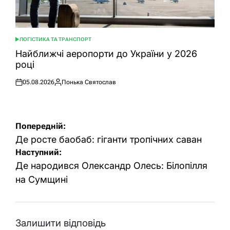
ЛОГІСТИКА ТА ТРАНСПОРТ
ОПУБЛІКУВАТИ
У
Найближчі аеропорти до України у 2026
році
05.08.2026
Понька Святослав
Оприлюднено
Опубліковано
Навігація
Попередній:
записів
Де росте баобаб: гіганти тропічних саван
Наступний:
Де народився Олександр Олесь: Білопілля
на Сумщині
Залишити відповідь