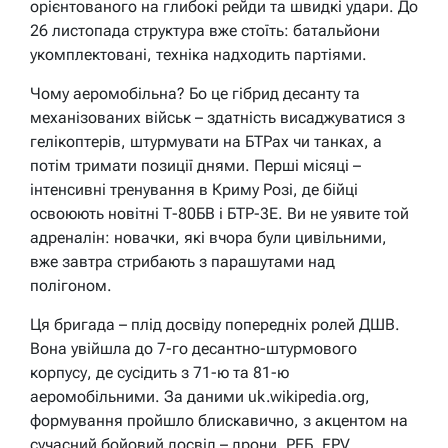
орієнтованого на глибокі рейди та швидкі удари. До
26 листопада структура вже стоїть: батальйони
укомплектовані, техніка надходить партіями.
Чому аеромобільна? Бо це гібрид десанту та
механізованих військ – здатність висаджуватися з
гелікоптерів, штурмувати на БТРах чи танках, а
потім тримати позиції днями. Перші місяці –
інтенсивні тренування в Криму Розі, де бійці
освоюють новітні Т-80БВ і БТР-3Е. Ви не уявите той
адреналін: новачки, які вчора були цивільними,
вже завтра стрибають з парашутами над
полігоном.
Ця бригада – плід досвіду попередніх ролей ДШВ.
Вона увійшла до 7-го десантно-штурмового
корпусу, де сусідить з 71-ю та 81-ю
аеромобільними. За даними uk.wikipedia.org,
формування пройшло блискавично, з акцентом на
сучасний бойовий досвід – дрони, РЕБ, FPV.