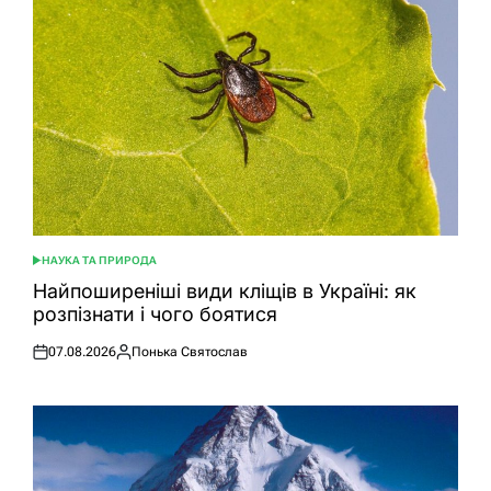
НАУКА ТА ПРИРОДА
ОПУБЛІКУВАТИ
У
Найпоширеніші види кліщів в Україні: як
розпізнати і чого боятися
07.08.2026
Понька Святослав
Оприлюднено
Опубліковано