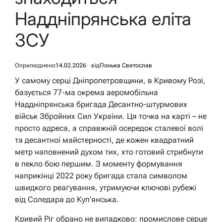
Наддніпрянська еліта
ЗСУ
Оприлюднено
14.02.2026
від
Понька Святослав
У самому серці Дніпропетровщини, в Кривому Розі,
базується 77-ма окрема аеромобільна
Наддніпрянська бригада Десантно-штурмових
військ Збройних Сил України. Ця точка на карті – не
просто адреса, а справжній осередок сталевої волі
та десантної майстерності, де кожен квадратний
метр наповнений духом тих, хто готовий стрибнути
в пекло бою першим. З моменту формування
наприкінці 2022 року бригада стала символом
швидкого реагування, утримуючи ключові рубежі
від Соледара до Куп’янська.
Кривий Ріг обрано не випадково: промислове серце