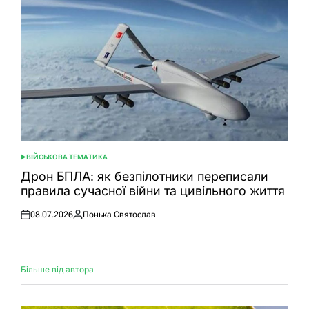
ВІЙСЬКОВА ТЕМАТИКА
ОПУБЛІКУВАТИ
У
Дрон БПЛА: як безпілотники переписали
правила сучасної війни та цивільного життя
08.07.2026
Понька Святослав
Оприлюднено
Опубліковано
Більше від автора