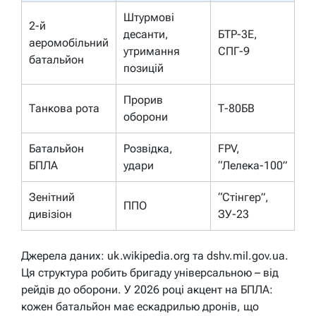
Штурмові
2-й
десанти,
БТР-3Е,
аеромобільний
утримання
СПГ-9
батальйон
позицій
Прорив
Танкова рота
Т-80БВ
оборони
Батальйон
Розвідка,
FPV,
БПЛА
удари
“Лелека-100”
Зенітний
“Стінгер”,
ППО
дивізіон
ЗУ-23
Джерела даних: uk.wikipedia.org та dshv.mil.gov.ua.
Ця структура робить бригаду універсальною – від
рейдів до оборони. У 2026 році акцент на БПЛА:
кожен батальйон має ескадрилью дронів, що