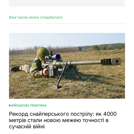
Вам також може сподобатися
ВІЙСЬКОВА ТЕМАТИКА
ОПУБЛІКУВАТИ
У
Рекорд снайперського пострілу: як 4000
метрів стали новою межею точності в
сучасній війні