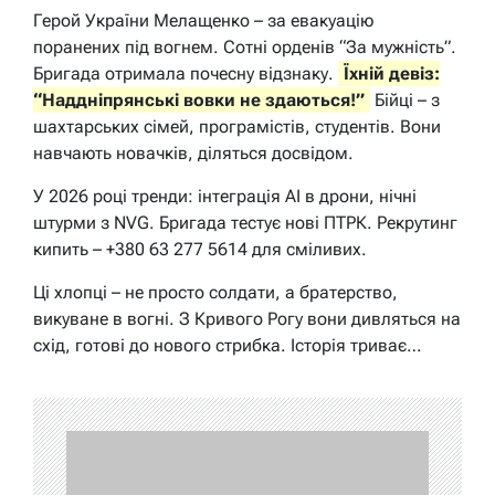
Герой України Мелащенко – за евакуацію
поранених під вогнем. Сотні орденів “За мужність”.
Бригада отримала почесну відзнаку.
Їхній девіз:
“Наддніпрянські вовки не здаються!”
Бійці – з
шахтарських сімей, програмістів, студентів. Вони
навчають новачків, діляться досвідом.
У 2026 році тренди: інтеграція AI в дрони, нічні
штурми з NVG. Бригада тестує нові ПТРК. Рекрутинг
кипить – +380 63 277 5614 для сміливих.
Ці хлопці – не просто солдати, а братерство,
викуване в вогні. З Кривого Рогу вони дивляться на
схід, готові до нового стрибка. Історія триває…