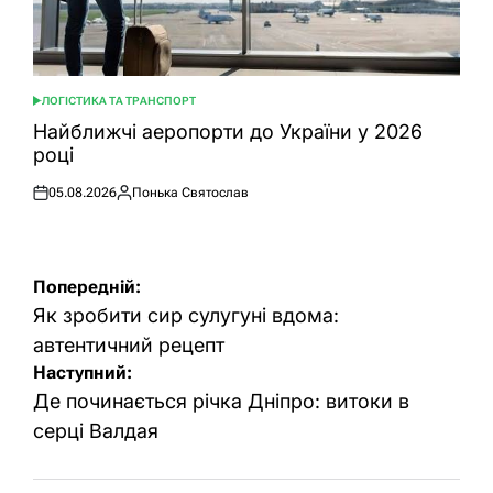
ЛОГІСТИКА ТА ТРАНСПОРТ
ОПУБЛІКУВАТИ
У
Найближчі аеропорти до України у 2026
році
05.08.2026
Понька Святослав
Оприлюднено
Опубліковано
Навігація
Попередній:
записів
Як зробити сир сулугуні вдома:
автентичний рецепт
Наступний:
Де починається річка Дніпро: витоки в
серці Валдая