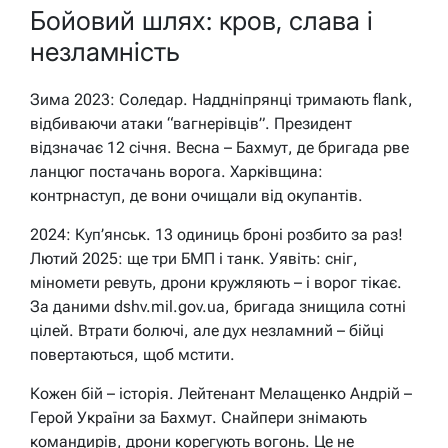
Бойовий шлях: кров, слава і
незламність
Зима 2023: Соледар. Наддніпрянці тримають flank,
відбиваючи атаки “вагнерівців”. Президент
відзначає 12 січня. Весна – Бахмут, де бригада рве
ланцюг постачань ворога. Харківщина:
контрнаступ, де вони очищали від окупантів.
2024: Куп’янськ. 13 одиниць броні розбито за раз!
Лютий 2025: ще три БМП і танк. Уявіть: сніг,
міномети ревуть, дрони кружляють – і ворог тікає.
За даними dshv.mil.gov.ua, бригада знищила сотні
цілей. Втрати болючі, але дух незламний – бійці
повертаються, щоб мстити.
Кожен бій – історія. Лейтенант Мелащенко Андрій –
Герой України за Бахмут. Снайпери знімають
командирів, дрони корегують вогонь. Це не