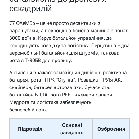
ескадрилій
77 ОАеМБр – це не просто десантники з
парашутами, а повноцінна бойова машина з понад
3000 воїнів. Керує батальйон управління, де
координують розвідку та логістику. Серцевина – два
аеромобільні батальйони для штурмів, танкова
рота з Т-80БВ для прориву.
Артилерія вражає: самохідний дивізіон, реактивна
батарея, рота ПТРК “Стугна”. Розвідка – РУБпАК,
снайпери, батарея артрозвідки. Сучасність:
батальйон БПЛА, рота РЕБ, інженери-сапери.
Медротa та логістика забезпечують
безперебійність.
Основні
Підрозділ
Озброєння
завдання