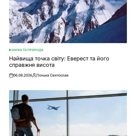
НАУКА ТА ПРИРОДА
ОПУБЛІКУВАТИ
У
Найвища точка світу: Еверест та його
справжня висота
06.08.2026
Понька Святослав
Оприлюднено
Опубліковано