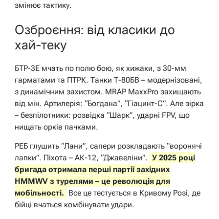
змінює тактику.
Озброєння: від класики до
хай-теку
БТР-3Е мчать по полю бою, як хижаки, з 30-мм
гарматами та ПТРК. Танки Т-80БВ – модернізовані,
з динамічним захистом. MRAP MaxxPro захищають
від мін. Артилерія: “Богдана”, “Гіацинт-С”. Але зірка
– безпілотники: розвідка “Шарк”, ударні FPV, що
нищать орків пачками.
РЕБ глушить “Лани”, сапери розкладають “воронячі
лапки”. Піхота – АК-12, “Джавеліни”.
У 2025 році
бригада отримала перші партії західних
HMMWV з турелями – це революція для
мобільності.
Все це тестується в Кривому Розі, де
бійці вчаться комбінувати удари.