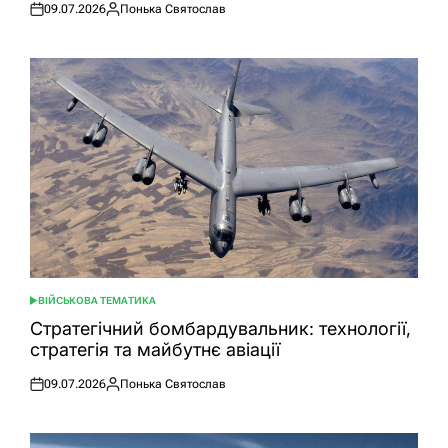
09.07.2026
Понька Святослав
Оприлюднено
Опубліковано
ВІЙСЬКОВА ТЕМАТИКА
ОПУБЛІКУВАТИ
У
Стратегічний бомбардувальник: технології,
стратегія та майбутнє авіації
09.07.2026
Понька Святослав
Оприлюднено
Опубліковано