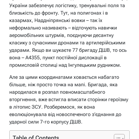
України забезпечує логістику, тренувальні поля та
близькість до фронту. Тут, на полигонах і в
казармах, Наддніпрянські вовки – так їх
неформально називають – відточують навички
аеромобільних штурмів, поєднуючи десантну
класику з сучасними дронами та артилерійськими
ударами. Якщо ви шукаєте 77 бригаду ДШВ, то ось
вона – А4355, пункт постійної дислокації в
промисловій столиці над Інгулецьким рудником.
Але за цими координатами ховається набагато
більше, ніж просто точка на мапі. Бригада, яка
народилася в розпал повномасштабного
вторгнення, вже встигла вписати сторінки героїзму
в літопис ЗСУ. Розберемося, як вона
еволюціонувала від новоспеченого з’єднання до
ударної сили 7-го корпусу ДШВ.
Table of Contents