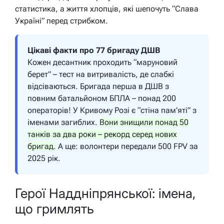
статистика, а життя хлопців, які шепочуть “Слава
Україні” перед стрибком.
Цікаві факти про 77 бригаду ДШВ
Кожен десантник проходить “маруновий
берет” – тест на витривалість, де слабкі
відсіваються. Бригада перша в ДШВ з
повним батальйоном БПЛА – понад 200
операторів! У Кривому Розі є “стіна пам’яті” з
іменами загиблих.
Вони знищили понад 50
танків за два роки – рекорд серед нових
бригад.
А ще: волонтери передали 500 FPV за
2025 рік.
Герої Наддніпрянської: імена,
що гримлять