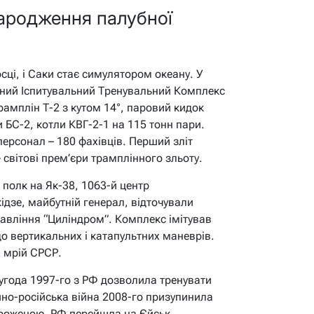
народження палубної
осці, і Саки стає симулятором океану. У
мний Іспитувальний Тренувальний Комплекс
трамплін Т-2 з кутом 14°, паровий кидок
 БС-2, котли КВГ-2-1 на 115 тонн пари.
персонал – 180 фахівців. Перший зліт
 світові прем’єри трамплінного зльоту.
полк на Як-38, 1063-й центр
ідзе, майбутній генерал, відточували
равління “Циліндром”. Комплекс імітував
 до вертикальних і катапультних маневрів.
х мрій СРСР.
 угода 1997-го з РФ дозволила тренувати
ино-російська війна 2008-го призупинила
мороженою, РФ перейшла на Єйськ.