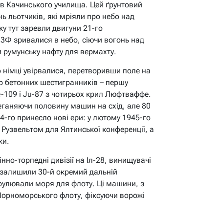
тів Качинського училища. Цей ґрунтовий
ь льотчиків, які мріяли про небо над
у тут заревли двигуни 21-го
3Ф зривалися в небо, сіючи вогонь над
 румунську нафту для вермахту.
о німці увірвалися, перетворивши поле на
р бетонних шестигранників – першу
-109 і Ju-87 з чотирьох крил Люфтваффе.
реганяючи половину машин на схід, але 80
4-го принесло нові ери: у лютому 1945-го
 Рузвельтом для Ялтинської конференції, а
ки.
інно-торпедні дивізії на Іл-28, винищувачі
 залишили 30-й окремий дальній
трулювали моря для флоту. Ці машини, з
орноморського флоту, фіксуючи ворожі