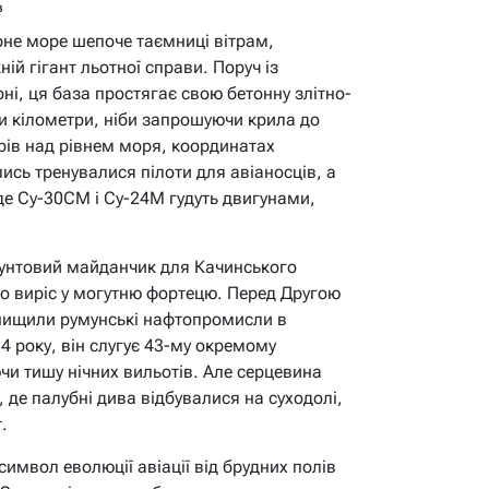
в
рне море шепоче таємниці вітрам,
й гігант льотної справи. Поруч із
і, ця база простягає свою бетонну злітно-
и кілометри, ніби запрошуючи крила до
трів над рівнем моря, координатах
олись тренувалися пілоти для авіаносців, а
, де Су-30СМ і Су-24М гудуть двигунами,
рунтовий майданчик для Качинського
о виріс у могутню фортецю. Перед Другою
 нищили румунські нафтопромисли в
4 року, він слугує 43-му окремому
и тишу нічних вильотів. Але серцевина
 де палубні дива відбувалися на суходолі,
.
символ еволюції авіації від брудних полів