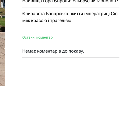
Найвища гора Європи: Ельбрус чи Монблан?
Єлизавета Баварська: життя імператриці Сісі
між красою і трагедією
Останні коментарі
Немає коментарів до показу.