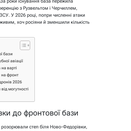
 За роки існування база пережила
ференцію з Рузвельтом і Черчиллем,
ЗСУ. У 2026 році, попри численні атаки
 живим, хоч росіяни й зменшили кількість
ої бази
бної авіації
 на варті
и на фронт
 дронів 2026
 від могутності
овки до фронтової бази
и розорювали степ біля Ново-Федорівки,