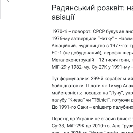
Радянський розквіт: 
авіації
1970-ті – поворот: СРСР будує авіан
1976-му затвердили “Нитку” – Назе
Авіаційний. Будівництво з 1977-го: 
БС-1 (не добудований), аерофінішери
Металоконструкцій – 12 тисяч тонн, 
МіГ-29 у 1982-му, Су-27К у 1991-му –
Тут формувалися 299-й корабельний 
бойпідготовки. Пілоти як Тимур Апак
майстерність: посадка на “Луну”, уп
палубу “Києва” чи “Тбілісі”, готуючи
До 1991-го Саки – епіцентр палубни
Перехід до України не згасив блиск:
Су-33, МіГ-29К до 2010-го. Але Груз
все – до 2026-го “Нитка” стоїть за