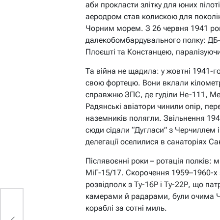
аби прокласти злітку для юних піло
аеродром став колискою для поколін
Чорним морем. З 26 червня 1941 рок
далекобомбардувального полку: ДБ-
Плоєшті та Констанцею, паралізуючи
Та війна не щадила: у жовтні 1941-г
свою фортецю. Вони вклали кіломет
справжню ЗПС, де гуділи He-111, Me
Радянські авіатори чинили опір, пе
наземників полягли. Звільнення 194
сюди сідали “Дугласи” з Черчиллем і
делегації оселилися в санаторіях Са
Післявоєнні роки – ротація полків: м
МіГ-15/17. Скорочення 1959–1960-х
розвідполк з Ту-16Р і Ту-22Р, що па
камерами й радарами, були очима Ч
кораблі за сотні миль.