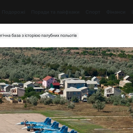
Подорожі
Поради та лайфхаки
Спорт
Фінанси
гічна база з історією палубних польотів