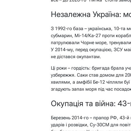
Незалежна Україна: м
З 1992-го база – українська, 10-та
субмарин, Мі-14/Ка-27 проти кораблі
патрулювали Чорне море, тренувалися
У 2014-му, перед окупацією, ЗСУ ма
не дістався окупантам.
Ці роки – гордість: бригада брала уч
узбережжя. Саки став домом для 200
хвилями, а амфібії Бе-12 чіпляли бу
згадують запах моря під час посадок
Окупація та війна: 43
Березень 2014-го – прапор РФ, 43-
ударів і розвідки, Су-30СМ для пові