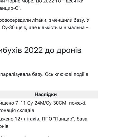
и Чорне море. До 2022-го – десятки
анцир-С”.
 розосередили літаки, зменшили базу. У
Су-30 ще є, але кількість мінімальна –
вибухів 2022 до дронів
паралізувала базу. Ось ключові події в
Наслідки
ищено 7–11 Су-24М/Су-30СМ, пожежі,
тонація складів
ажено 12+ літаків, ППО “Панцир”, база
онів