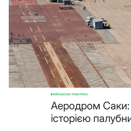
ВІЙСЬКОВА ТЕМАТИКА
ОПУБЛІКУВАТИ
У
Аеродром Саки: 
історією палубн