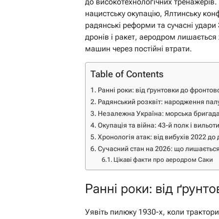
до високотехнологічних тренажерів.
нацистську окупацію, Ялтинську кон
радянські реформи та сучасні удари 
дронів і ракет, аеродром лишається
машин через постійні втрати.
Table of Contents
Ранні роки: від ґрунтовки до фронтов
Радянський розквіт: народження палу
Незалежна Україна: морська бригада
Окупація та війна: 43-й полк і вильот
Хронологія атак: від вибухів 2022 до
Сучасний стан на 2026: що лишається
Цікаві факти про аеродром Саки
Ранні роки: від ґрунт
Уявіть пилюку 1930-х, коли трактор