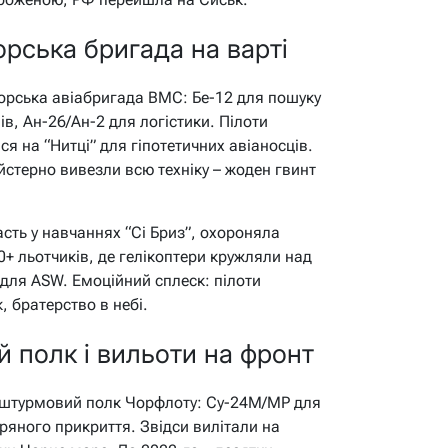
орська бригада на варті
 морська авіабригада ВМС: Бе-12 для пошуку
в, Ан-26/Ан-2 для логістики. Пілоти
 на “Нитці” для гіпотетичних авіаносців.
йстерно вивезли всю техніку – жоден гвинт
асть у навчаннях “Сі Бриз”, охороняла
+ льотчиків, де гелікоптери кружляли над
ї для ASW. Емоційний сплеск: пілоти
, братерство в небі.
-й полк і вильоти на фронт
й штурмовий полк Чорфлоту: Су-24М/МР для
тряного прикриття. Звідси вилітали на