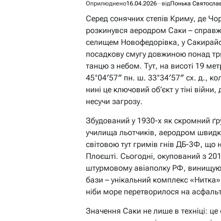
Оприлюднено
16.04.2026
від
Понька Святосла
Серед сонячних степів Криму, де Чо
розкинувся аеродром Саки – справжні
селищем Новофедорівка, у Сакирайон
посадкову смугу довжиною понад тр
танцю з небом. Тут, на висоті 19 ме
45°04′57″ пн. ш. 33°34′57″ сх. д., к
нині це ключовий об’єкт у тіні війни
несучи загрозу.
Збудований у 1930-х як скромний ґ
училища льотчиків, аеродром швидк
світовою тут гримів гнів ДБ-3Ф, що
Плоєшті. Сьогодні, окупований з 201
штурмовому авіаполку РФ, винищуюч
бази – унікальний комплекс «Нитка»,
ніби море перетворилося на асфальт
Значення Саки не лише в техніці: це 