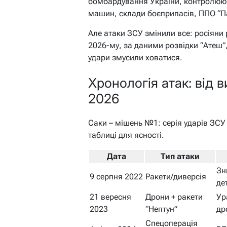
бомбардування України, контролююч
машин, склади боєприпасів, ППО “П
Але атаки ЗСУ змінили все: росіяни
2026-му, за даними розвідки “Атеш”, 
удари змусили ховатися.
Хронологія атак: від 
2026
Саки – мішень №1: серія ударів ЗСУ 
таблиці для ясності.
Дата
Тип атаки
Зн
9 серпня 2022
Ракети/диверсія
де
21 вересня
Дрони + ракети
Ур
2023
“Нептун”
др
Спецоперація