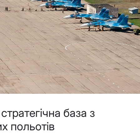
стратегічна база з
их польотів