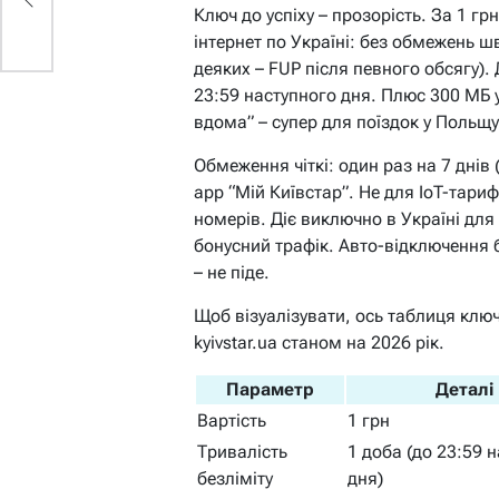
Ключ до успіху – прозорість. За 1 г
інтернет по Україні: без обмежень 
деяких – FUP після певного обсягу).
23:59 наступного дня. Плюс 300 МБ у
вдома” – супер для поїздок у Польщу
Обмеження чіткі: один раз на 7 днів (
app “Мій Київстар”. Не для IoT-тариф
номерів. Діє виключно в Україні для
бонусний трафік. Авто-відключення 
– не піде.
Щоб візуалізувати, ось таблиця ключ
kyivstar.ua станом на 2026 рік.
Параметр
Деталі
Вартість
1 грн
Тривалість
1 доба (до 23:59 
безліміту
дня)