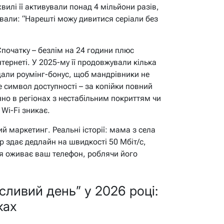
вилі її активували понад 4 мільйони разів,
ували: “Нарешті можу дивитися серіали без
початку – безлім на 24 години плюс
нтернеті. У 2025-му її продовжували кілька
одали роумінг-бонус, щоб мандрівники не
 символ доступності – за копійки повний
нно в регіонах з нестабільним покриттям чи
 Wi-Fi зникає.
й маркетинг. Реальні історії: мама з села
р здає дедлайн на швидкості 50 Мбіт/с,
ція оживає ваш телефон, роблячи його
сливий день” у 2026 році:
ках