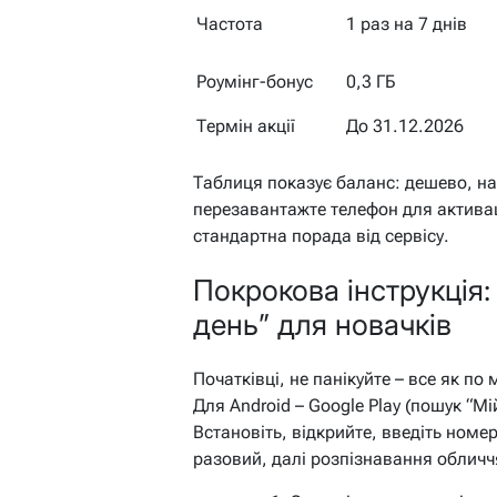
Частота
1 раз на 7 днів
Роумінг-бонус
0,3 ГБ
Термін акції
До 31.12.2026
Таблиця показує баланс: дешево, над
перезавантажте телефон для активаці
стандартна порада від сервісу.
Покрокова інструкція
день” для новачків
Початківці, не панікуйте – все як по
Для Android – Google Play (пошук “Мій
Встановіть, відкрийте, введіть номе
разовий, далі розпізнавання обличч