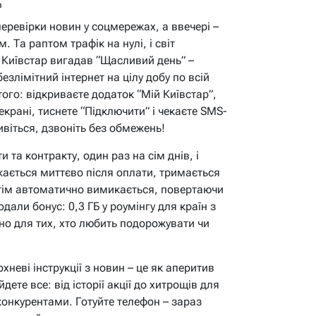
в
еревірки новин у соцмережах, а ввечері –
. Та раптом трафік на нулі, і світ
 Київстар вигадав “Щасливий день” –
езлімітний інтернет на цілу добу по всій
того: відкриваєте додаток “Мій Київстар”,
екрані, тиснете “Підключити” і чекаєте SMS-
ивіться, дзвоніть без обмежень!
и та контракту, один раз на сім днів, і
кається миттєво після оплати, тримається
потім автоматично вимикається, повертаючи
дали бонус: 0,3 ГБ у роумінгу для країн з
но для тих, хто любить подорожувати чи
неві інструкції з новин – це як аперитив
ете все: від історії акції до хитрощів для
 конкурентами. Готуйте телефон – зараз