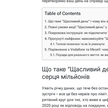
перетворимо ваш день на справді щ
Table of Contents
Що таке “Щасливий день” і чому він 
Повні умови акції “Щасливий день” у
Покрокова інструкція: як підключити
Просунуті лайфхаки: максимізуйте “
Типові помилки та як їх уникнути
Порівняння з Vodafone та lifecell: ч
Поради для реального життя: як 
Що таке “Щасливий де
серця мільйонів
Уявіть річку даних, що тече без оста
зустрічі – все це без нервів про лімі
рятівний круг для тих, хто живе в ц
2020 році як відповідь на локдауни,