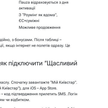
Паuza відраховується з дня
активації
З “Роумінг як вдома”,
ЄС+суміжні
Можливе продовження
ійно, з бонусами. Після таблиці –
ї, якщо інтернет не полетів одразу. Це
: як підключити “Щасливий
 маслу. Спочатку завантажте “Мій Київстар”.
 Київстар”), для iOS – App Store.
р – код підтвердження прилетить SMS. Логін
ям чи відбитком.