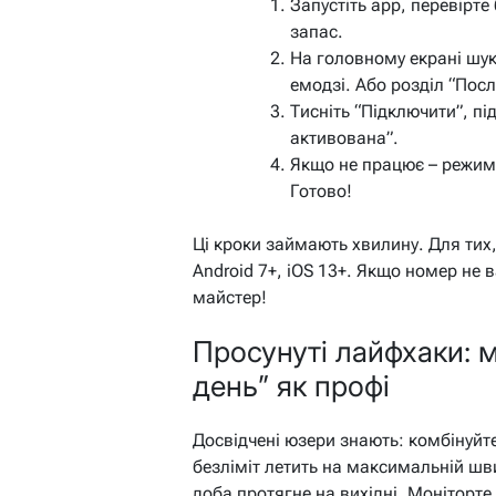
Запустіть app, перевірте 
запас.
На головному екрані шук
емодзі. Або розділ “Посл
Тисніть “Підключити”, пі
активована”.
Якщо не працює – режим 
Готово!
Ці кроки займають хвилину. Для тих
Android 7+, iOS 13+. Якщо номер не в
майстер!
Просунуті лайфхаки: 
день” як профі
Досвідчені юзери знають: комбінуйт
безліміт летить на максимальній шви
доба протягне на вихідні. Моніторте