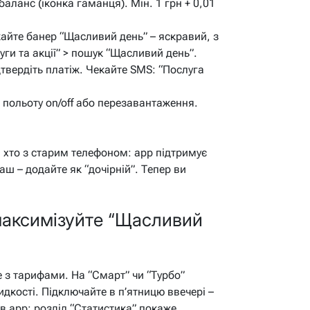
баланс (іконка гаманця). Мін. 1 грн + 0,01
айте банер “Щасливий день” – яскравий, з
уги та акції” > пошук “Щасливий день”.
дтвердіть платіж. Чекайте SMS: “Послуга
польоту on/off або перезавантаження.
, хто з старим телефоном: app підтримує
аш – додайте як “дочірній”. Тепер ви
максимізуйте “Щасливий
е з тарифами. На “Смарт” чи “Турбо”
дкості. Підключайте в п’ятницю ввечері –
 в app: розділ “Статистика” покаже