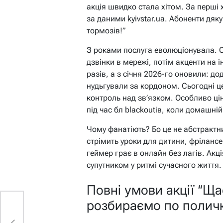
акція швидко стала хітом. За перші х
за даними kyivstar.ua. Абоненти дяк
тормозів!”
З роками послуга еволюціонувала. С
дзвінки в мережі, потім акценти на і
разів, а з січня 2026-го оновили: д
нудьгували за кордоном. Сьогодні це
контроль над зв’язком. Особливо ці
під час бл blackoutів, коли домашній
Чому фанатіють? Бо це не абстрактни
стрімить уроки для дитини, фрілансе
геймер грає в онлайн без лагів. Ак
супутником у ритмі сучасного життя.
Повні умови акції “Ща
розбираємо по полич