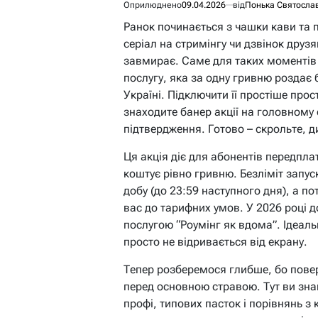
Оприлюднено
09.04.2026
від
Понька Святосла
Ранок починається з чашки кави та п
серіал на стримінгу чи дзвінок друзям
завмирає. Саме для таких моментів
послугу, яка за одну гривню роздає б
Україні. Підключити її простіше прос
знаходите банер акції на головному 
підтвердження. Готово – скрольте, д
Ця акція діє для абонентів передплат
коштує рівно гривню. Безліміт запус
добу (до 23:59 наступного дня), а 
вас до тарифних умов. У 2026 році до
послугою “Роумінг як вдома”. Ідеаль
просто не відривається від екрану.
Тепер розберемося глибше, бо поверх
перед основною стравою. Тут ви знайд
профі, типових пасток і порівнянь з