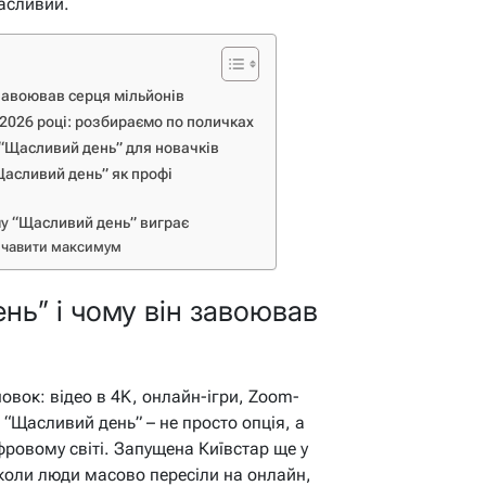
асливий.
завоював серця мільйонів
 2026 році: розбираємо по поличках
 “Щасливий день” для новачків
Щасливий день” як профі
ому “Щасливий день” виграє
вичавити максимум
нь” і чому він завоював
новок: відео в 4K, онлайн-ігри, Zoom-
т. “Щасливий день” – не просто опція, а
ифровому світі. Запущена Київстар ще у
 коли люди масово пересіли на онлайн,