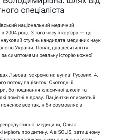
а Володимирівна: шлях від
ного спеціаліста
івський національний медичний
в 2004 році. З того часу її кар’єра — це
, науковий ступінь кандидата медичних наук
кологів України. Понад два десятиліття
и за симптомами реальну історію кожної
ах Львова, зокрема на вулиці Русових, 4,
о потоку пацієнток. Сьогодні її
три, бо поєднання класичної школи та
які помітні відразу. Пацієнтки описують її
і пояснює все так, ніби розмовляє з
і репродуктивної медицини, Ольга
 мріють про дитину. А в SOLIS, затишному
ії доступні жінкам, яким зручно не їхати