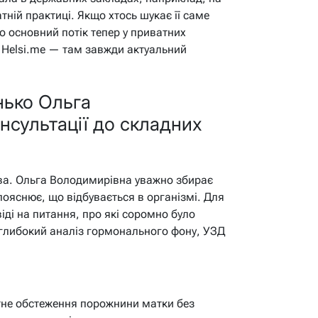
тній практиці. Якщо хтось шукає її саме
бо основний потік тепер у приватних
я Helsi.me — там завжди актуальний
нько Ольга
нсультації до складних
ва. Ольга Володимирівна уважно збирає
пояснює, що відбувається в організмі. Для
іді на питання, про які соромно було
 глибокий аналіз гормонального фону, УЗД
не обстеження порожнини матки без