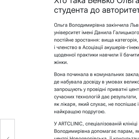
Хто така Бенько Ольг
студента до авторитет
Ольга Володимирівна закінчила Льв
університет імені Данила Галицького 
постійне зростання: вища категорія
і членство в Асоціації акушерів-гіне
щоденної практики навчили її бачит
жінки.
Вона починала в комунальних заклад
де набувала досвіду в умовах великог
запрошують у провідні приватні цен
сучасних технологій дає результати, 
як лікаря, який слухає, не поспішає 
найкращою подругою.
У ARTCLINIC, спеціалізованій клініц
Володимирівна допомагає парам, які
центрі Новояворівська, її консультац