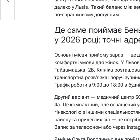
далеко у Львів. Такий баланс між ве
по-справжньому доступним.
Де саме приймає Бен
у 2026 році: точні адр
Основні місця прийому зараз — це д
комфортні умови для жінок. У Львов
Гайдамацька, 2Б. Клініка розташова
транспортна розв’язка: поруч зупинк
Графік роботи з 9:00 до 18:00 в будні
Другий варіант — медичний центр SO
4а. Це компактний, але оснащений у
гінекологію з іншими спеціальностя
району та прилеглих сіл — не потріб
Запис за телефоном або через Instag
Раніше Ольга Володимирівна прийма