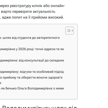
ерез реєстратуру клінік або онлайн-
 варто перевіряти актуальність
 адже попит на її прийоми високий.
: шлях від студента до авторитетного
мирівна у 2026 році: точні адреси та як
димирівна: від консультації до складних
димирівну: відгуки та особливий підхід
до прийому та зберегти жіноче здоров’я
а
а як Бенько Ольга Володимирівна з ними