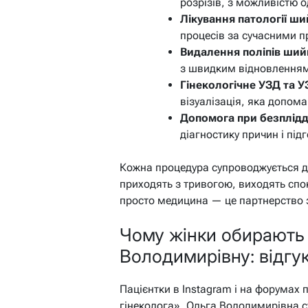
розрізів, з можливістю 
Лікування патології ш
процесів за сучасними 
Видалення поліпів шийк
з швидким відновлення
Гінекологічне УЗД та УЗ
візуалізація, яка допом
Допомога при безплідд
діагностику причин і під
Кожна процедура супроводжується д
приходять з тривогою, виходять спо
просто медицина — це партнерство 
Чому жінки обирають
Володимирівну: відгук
Пацієнтки в Instagram і на форумах
гінеколога». Ольга Володимирівна с