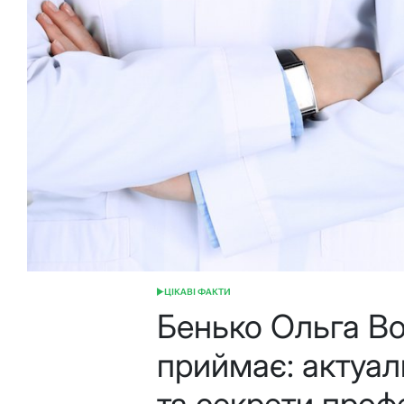
ЦІКАВІ ФАКТИ
ОПУБЛІКУВАТИ
У
Бенько Ольга В
приймає: актуал
та секрети проф