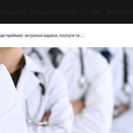
Подорожі
Поради та лайфхаки
Спорт
Фінанси
туальні адреси, послуги та секрети професійного гінеколога