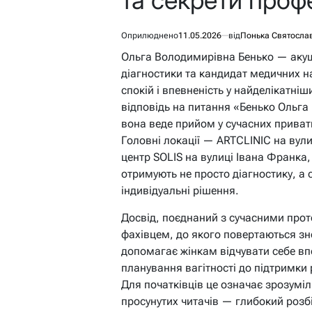
Оприлюднено
11.05.2026
від
Понька Святосла
Ольга Володимирівна Бенько — акуше
діагностики та кандидат медичних на
спокій і впевненість у найделікатні
відповідь на питання «Бенько Ольга
вона веде прийом у сучасних приват
Головні локації — ARTCLINIC на вули
центр SOLIS на вулиці Івана Франка,
отримують не просто діагностику, а 
індивідуальні рішення.
Досвід, поєднаний з сучасними про
фахівцем, до якого повертаються зно
допомагає жінкам відчувати себе вп
планування вагітності до підтримки 
Для початківців це означає зрозуміл
просунутих читачів — глибокий розбі