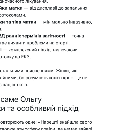
одночасного лікування.
ийки матки
— від дисплазії до запальних
протоколами.
и та тіла матки
— мінімально інвазивно,
м.
Д ранніх термінів вагітності
— точна
агає виявити проблеми на старті.
і
— комплексний підхід, включаючи
готовку до ЕКЗ.
етальними поясненнями. Жінки, які
кійними, бо розуміють кожен крок. Це не
з пацієнткою.
 саме Ольгу
и та особливий підхід
 повторюють одне: «Нарешті знайшла свого
творює атмосферу довіри, де немає зайвої