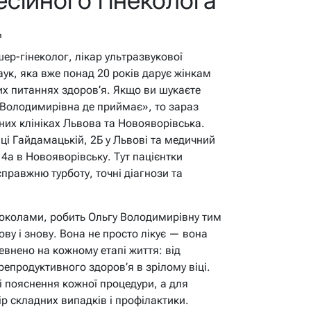
в
р-гінеколог, лікар ультразвукової
ук, яка вже понад 20 років дарує жінкам
ших питаннях здоров’я. Якщо ви шукаєте
 Володимирівна де приймає», то зараз
них клініках Львова та Новояворівська.
ці Гайдамацькій, 2Б у Львові та медичний
 4а в Новояворівську. Тут пацієнтки
справжню турботу, точні діагнози та
токолами, робить Ольгу Володимирівну тим
ву і знову. Вона не просто лікує — вона
евнено на кожному етапі життя: від
репродуктивного здоров’я в зрілому віці.
і пояснення кожної процедури, а для
р складних випадків і профілактики.