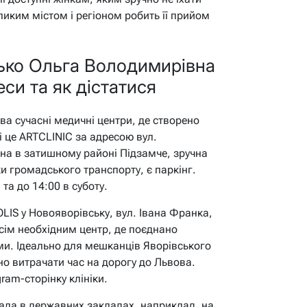
ликим містом і регіоном робить її прийом
ько Ольга Володимирівна
еси та як дістатися
ва сучасні медичні центри, де створено
і це ARTCLINIC за адресою вул.
на в затишному районі Підзамче, зручна
и громадського транспорту, є паркінг.
 та до 14:00 в суботу.
LIS у Новояворівську, вул. Івана Франка,
сім необхідним центр, де поєднано
ми. Ідеально для мешканців Яворівського
но витрачати час на дорогу до Львова.
ram-сторінку клініки.
ла в державних закладах, наприклад, на