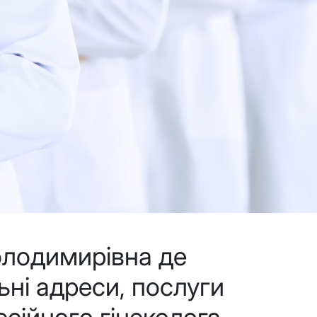
олодимирівна де
ьні адреси, послуги
есійного гінеколога