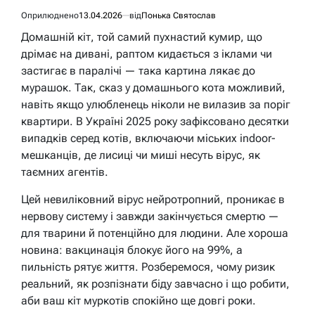
Оприлюднено
13.04.2026
від
Понька Святослав
Домашній кіт, той самий пухнастий кумир, що
дрімає на дивані, раптом кидається з іклами чи
застигає в паралічі — така картина лякає до
мурашок. Так, сказ у домашнього кота можливий,
навіть якщо улюбленець ніколи не вилазив за поріг
квартири. В Україні 2025 року зафіксовано десятки
випадків серед котів, включаючи міських indoor-
мешканців, де лисиці чи миші несуть вірус, як
таємних агентів.
Цей невиліковний вірус нейротропний, проникає в
нервову систему і завжди закінчується смертю —
для тварини й потенційно для людини. Але хороша
новина: вакцинація блокує його на 99%, а
пильність рятує життя. Розберемося, чому ризик
реальний, як розпізнати біду завчасно і що робити,
аби ваш кіт муркотів спокійно ще довгі роки.