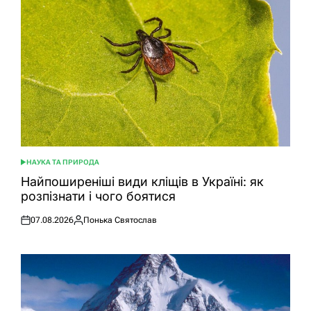
НАУКА ТА ПРИРОДА
ОПУБЛІКУВАТИ
У
Найпоширеніші види кліщів в Україні: як
розпізнати і чого боятися
07.08.2026
Понька Святослав
Оприлюднено
Опубліковано