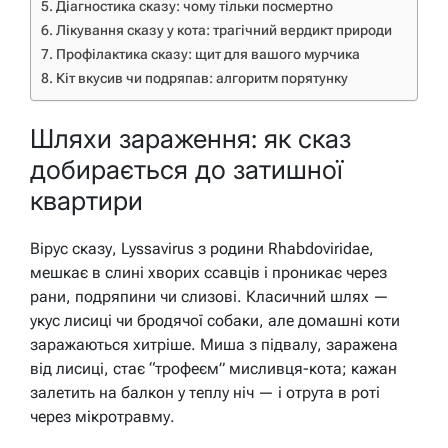
Діагностика сказу: чому тільки посмертно
Лікування сказу у кота: трагічний вердикт природи
Профілактика сказу: щит для вашого мурчика
Кіт вкусив чи подряпав: алгоритм порятунку
Шляхи зараження: як сказ
добирається до затишної
квартири
Вірус сказу, Lyssavirus з родини Rhabdoviridae,
мешкає в слині хворих ссавців і проникає через
рани, подряпини чи слизові. Класичний шлях —
укус лисиці чи бродячої собаки, але домашні коти
заражаються хитріше. Миша з підвалу, заражена
від лисиці, стає “трофеєм” мисливця-кота; кажан
залетить на балкон у теплу ніч — і отрута в роті
через мікротравму.