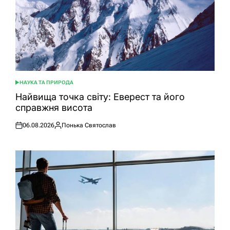
НАУКА ТА ПРИРОДА
ОПУБЛІКУВАТИ
У
Найвища точка світу: Еверест та його
справжня висота
06.08.2026
Понька Святослав
Оприлюднено
Опубліковано