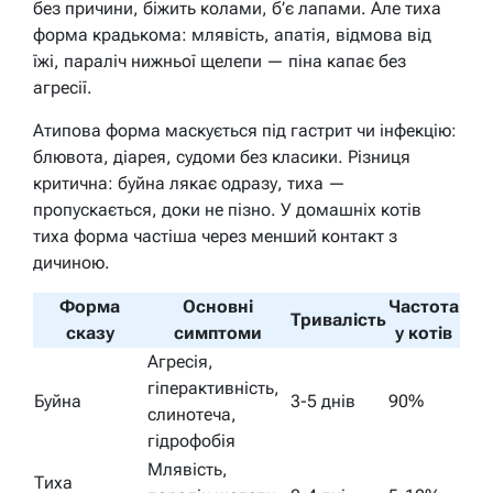
без причини, біжить колами, б’є лапами. Але тиха
форма крадькома: млявість, апатія, відмова від
їжі, параліч нижньої щелепи — піна капає без
агресії.
Атипова форма маскується під гастрит чи інфекцію:
блювота, діарея, судоми без класики. Різниця
критична: буйна лякає одразу, тиха —
пропускається, доки не пізно. У домашніх котів
тиха форма частіша через менший контакт з
дичиною.
Форма
Основні
Частота
Тривалість
сказу
симптоми
у котів
Агресія,
гіперактивність,
Буйна
3-5 днів
90%
слинотеча,
гідрофобія
Млявість,
Тиха