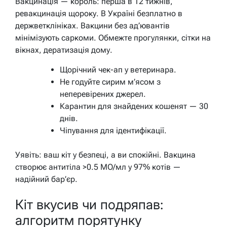
Вакцинація — король: перша в 12 тижнів,
ревакцинація щороку. В Україні безплатно в
держветклініках. Вакцини без ад’ювантів
мінімізують саркоми. Обмежте прогулянки, сітки на
вікнах, дератизація дому.
Щорічний чек-ап у ветеринара.
Не годуйте сирим м’ясом з
неперевірених джерел.
Карантин для знайдених кошенят — 30
днів.
Чіпування для ідентифікації.
Уявіть: ваш кіт у безпеці, а ви спокійні. Вакцина
створює антитіла >0.5 МО/мл у 97% котів —
надійний бар’єр.
Кіт вкусив чи подряпав:
алгоритм порятунку