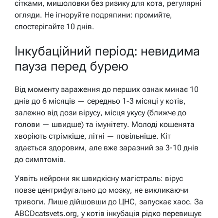
сітками, мишоловки без ризику для кота, регулярні
огляди. Не ігноруйте подряпини: промийте,
спостерігайте 10 днів.
Інкубаційний період: невидима
пауза перед бурею
Від моменту зараження до перших ознак минає 10
днів до 6 місяців — середньо 1-3 місяці у котів,
залежно від дози вірусу, місця укусу (ближче до
голови — швидше) та імунітету. Молоді кошенята
хворіють стрімкіше, літні — повільніше. Кіт
здається здоровим, але вже заразний за 3-10 днів
до симптомів.
Уявіть нейрони як швидкісну магістраль: вірус
повзе центрифугально до мозку, не викликаючи
тривоги. Лише дійшовши до ЦНС, запускає хаос. За
ABCDcatsvets.org, у котів інкубація рідко перевищує