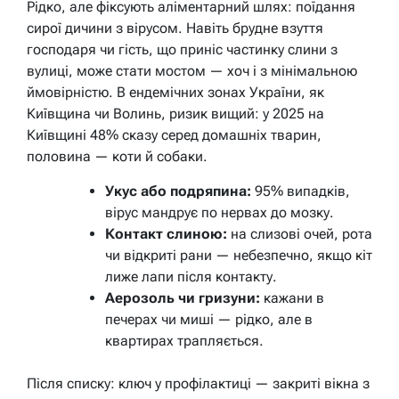
Рідко, але фіксують аліментарний шлях: поїдання
сирої дичини з вірусом. Навіть брудне взуття
господаря чи гість, що приніс частинку слини з
вулиці, може стати мостом — хоч і з мінімальною
ймовірністю. В ендемічних зонах України, як
Київщина чи Волинь, ризик вищий: у 2025 на
Київщині 48% сказу серед домашніх тварин,
половина — коти й собаки.
Укус або подряпина:
95% випадків,
вірус мандрує по нервах до мозку.
Контакт слиною:
на слизові очей, рота
чи відкриті рани — небезпечно, якщо кіт
лиже лапи після контакту.
Аерозоль чи гризуни:
кажани в
печерах чи миші — рідко, але в
квартирах трапляється.
Після списку: ключ у профілактиці — закриті вікна з