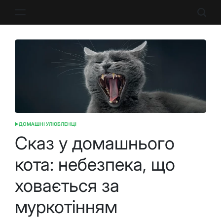
Перейти
до
вмісту
ДОМАШНІ УЛЮБЛЕНЦІ
ОПУБЛІКУВАТИ
У
Сказ у домашнього
кота: небезпека, що
ховається за
муркотінням