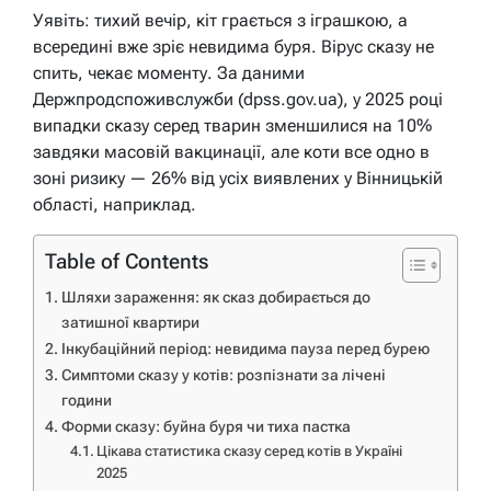
Уявіть: тихий вечір, кіт грається з іграшкою, а
всередині вже зріє невидима буря. Вірус сказу не
спить, чекає моменту. За даними
Держпродспоживслужби (dpss.gov.ua), у 2025 році
випадки сказу серед тварин зменшилися на 10%
завдяки масовій вакцинації, але коти все одно в
зоні ризику — 26% від усіх виявлених у Вінницькій
області, наприклад.
Table of Contents
Шляхи зараження: як сказ добирається до
затишної квартири
Інкубаційний період: невидима пауза перед бурею
Симптоми сказу у котів: розпізнати за лічені
години
Форми сказу: буйна буря чи тиха пастка
Цікава статистика сказу серед котів в Україні
2025