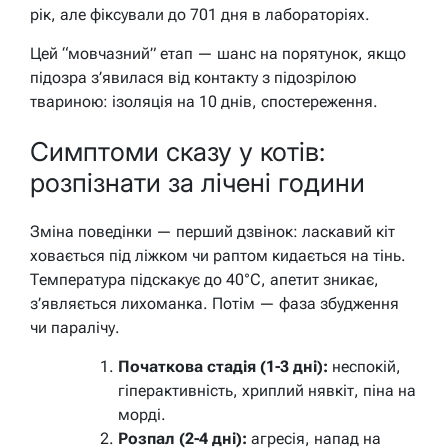
рік, але фіксували до 701 дня в лабораторіях.
Цей “мовчазний” етап — шанс на порятунок, якщо
підозра з’явилася від контакту з підозрілою
твариною: ізоляція на 10 днів, спостереження.
Симптоми сказу у котів:
розпізнати за лічені години
Зміна поведінки — перший дзвінок: ласкавий кіт
ховається під ліжком чи раптом кидається на тінь.
Температура підскакує до 40°C, апетит зникає,
з’являється лихоманка. Потім — фаза збудження
чи паралічу.
Початкова стадія (1-3 дні):
неспокій,
гіперактивність, хриплий нявкіт, піна на
морді.
Розпал (2-4 дні):
агресія, напад на