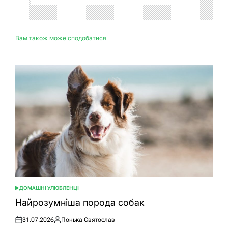
Вам також може сподобатися
ДОМАШНІ УЛЮБЛЕНЦІ
ОПУБЛІКУВАТИ
У
Найрозумніша порода собак
31.07.2026
Понька Святослав
Оприлюднено
Опубліковано