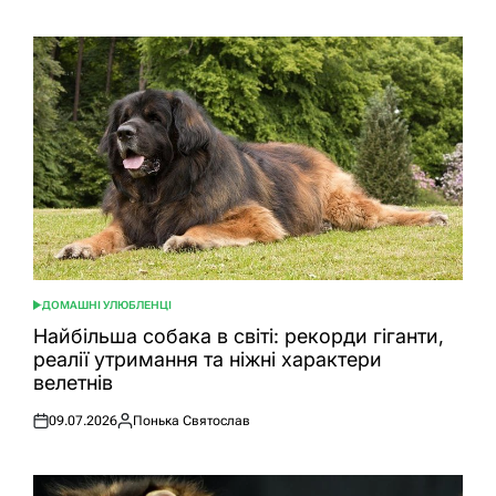
ДОМАШНІ УЛЮБЛЕНЦІ
ОПУБЛІКУВАТИ
У
Найбільша собака в світі: рекорди гіганти,
реалії утримання та ніжні характери
велетнів
09.07.2026
Понька Святослав
Оприлюднено
Опубліковано