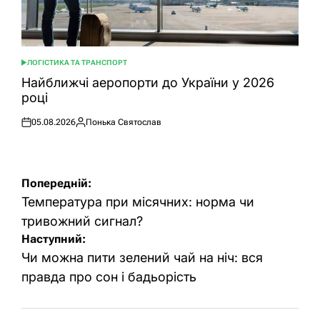
ЛОГІСТИКА ТА ТРАНСПОРТ
ОПУБЛІКУВАТИ
У
Найближчі аеропорти до України у 2026
році
05.08.2026
Понька Святослав
Оприлюднено
Опубліковано
Навігація
Попередній:
записів
Температура при місячних: норма чи
тривожний сигнал?
Наступний:
Чи можна пити зелений чай на ніч: вся
правда про сон і бадьорість