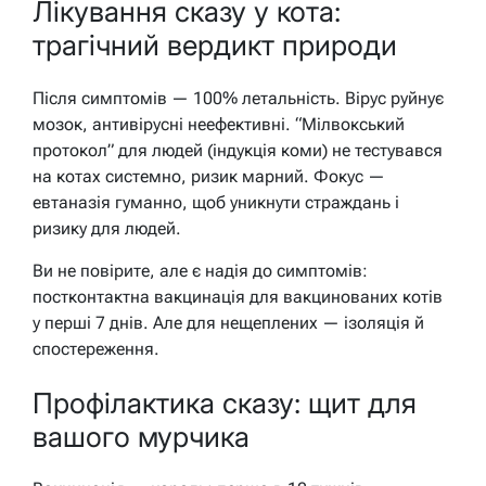
Лікування сказу у кота:
трагічний вердикт природи
Після симптомів — 100% летальність. Вірус руйнує
мозок, антивірусні неефективні. “Мілвокський
протокол” для людей (індукція коми) не тестувався
на котах системно, ризик марний. Фокус —
евтаназія гуманно, щоб уникнути страждань і
ризику для людей.
Ви не повірите, але є надія до симптомів:
постконтактна вакцинація для вакцинованих котів
у перші 7 днів. Але для нещеплених — ізоляція й
спостереження.
Профілактика сказу: щит для
вашого мурчика