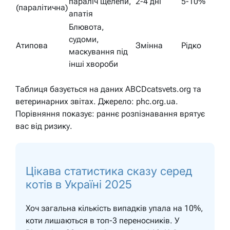
параліч щелепи,
2-4 дні
5-10%
(паралітична)
апатія
Блювота,
судоми,
Атипова
Змінна
Рідко
маскування під
інші хвороби
Таблиця базується на даних ABCDcatsvets.org та
ветеринарних звітах. Джерело: phc.org.ua.
Порівняння показує: раннє розпізнавання врятує
вас від ризику.
Цікава статистика сказу серед
котів в Україні 2025
Хоч загальна кількість випадків упала на 10%,
коти лишаються в топ-3 переносників. У