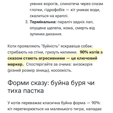
уявних ворогів, слинотеча через спазм
глотки, гідрофобія — кіт уникає води,
скалиться на краплі.
Термінальна:
параліч задніх лап,
опущена щелепа, кома, смерть від
зупинки дихання.
Коти проявляють “буйність” яскравіше собак:
стрибають на стіни, гризуть килимки.
90% котів з
сказом стають агресивними — це ключовий
маркер.
Спостерігайте за очима: анізокорія
(різний розмір зіниць), косоокість.
Форми сказу: буйна буря чи
тиха пастка
У котів переважає класична буйна форма — 90%:
кіт перетворюється на маленького тигра, нападає