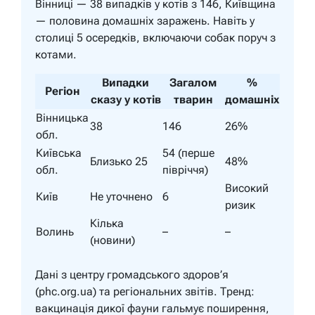
Вінниці — 38 випадків у котів з 146, Київщина
— половина домашніх заражень. Навіть у
столиці 5 осередків, включаючи собак поруч з
котами.
Випадки
Загалом
%
Регіон
сказу у котів
тварин
домашніх
Вінницька
38
146
26%
обл.
Київська
54 (перше
Близько 25
48%
обл.
півріччя)
Високий
Київ
Не уточнено
6
ризик
Кілька
Волинь
–
–
(новини)
Дані з центру громадського здоров’я
(phc.org.ua) та регіональних звітів. Тренд:
вакцинація дикої фауни гальмує поширення,