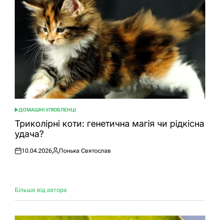
ДОМАШНІ УЛЮБЛЕНЦІ
ОПУБЛІКУВАТИ
У
Триколірні коти: генетична магія чи рідкісна
удача?
10.04.2026
Понька Святослав
Оприлюднено
Опубліковано
Більше від автора