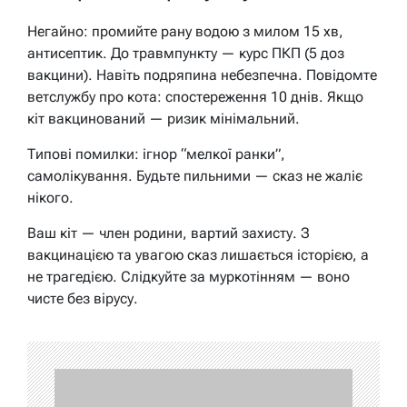
Негайно: промийте рану водою з милом 15 хв,
антисептик. До травмпункту — курс ПКП (5 доз
вакцини). Навіть подряпина небезпечна. Повідомте
ветслужбу про кота: спостереження 10 днів. Якщо
кіт вакцинований — ризик мінімальний.
Типові помилки: ігнор “мелкої ранки”,
самолікування. Будьте пильними — сказ не жаліє
нікого.
Ваш кіт — член родини, вартий захисту. З
вакцинацією та увагою сказ лишається історією, а
не трагедією. Слідкуйте за муркотінням — воно
чисте без вірусу.