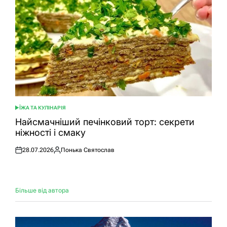
ЇЖА ТА КУЛІНАРІЯ
ОПУБЛІКУВАТИ
У
Найсмачніший печінковий торт: секрети
ніжності і смаку
28.07.2026
Понька Святослав
Оприлюднено
Опубліковано
Більше від автора