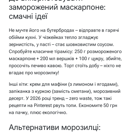
заморожений маскарпоне:
смачні ідеї
Не мучте його на бутербродах – відправте в гарячі
обійми кухні. У чізкейках тепло згладжує
зернистість, у пасті – стає шовковистим соусом.
Спробуйте класичне тірамісу: 250 г розмороженого
маскарпоне + 200 мл вершків + 100 г цукру, збийте,
просочіть печиво кавою. Торт стоїть добу – ніхто не
вгадає про морозилку!
Інші хіти: крем для мафіни (з лимоном і ягодами),
запіканка з куркою (замість сметани), морозивний
десерт. У 2026 році тренд – zero waste, тож такі
рецепти на Pinterest рвуть топи. Економите 50 грн
на пачку, плюс екологічно.
Альтернативи морозилці: