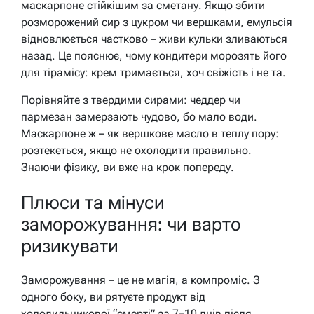
маскарпоне стійкішим за сметану. Якщо збити
розморожений сир з цукром чи вершками, емульсія
відновлюється частково – живи кульки зливаються
назад. Це пояснює, чому кондитери морозять його
для тірамісу: крем тримається, хоч свіжість і не та.
Порівняйте з твердими сирами: чеддер чи
пармезан замерзають чудово, бо мало води.
Маскарпоне ж – як вершкове масло в теплу пору:
розтекеться, якщо не охолодити правильно.
Знаючи фізику, ви вже на крок попереду.
Плюси та мінуси
заморожування: чи варто
ризикувати
Заморожування – це не магія, а компроміс. З
одного боку, ви рятуєте продукт від
холодильникової “смерті” за 7–10 днів після