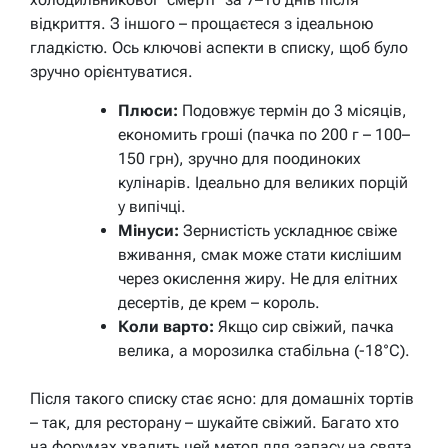
відкриття. З іншого – прощаєтеся з ідеальною
гладкістю. Ось ключові аспекти в списку, щоб було
зручно орієнтуватися.
Плюси:
Подовжує термін до 3 місяців,
економить гроші (пачка по 200 г – 100–
150 грн), зручно для поодиноких
кулінарів. Ідеально для великих порцій
у випічці.
Мінуси:
Зернистість ускладнює свіже
вживання, смак може стати кислішим
через окислення жиру. Не для елітних
десертів, де крем – король.
Коли варто:
Якщо сир свіжий, пачка
велика, а морозилка стабільна (-18°C).
Після такого списку стає ясно: для домашніх тортів
– так, для ресторану – шукайте свіжий. Багато хто
на форумах хвалить цей метод для запасу на свята,