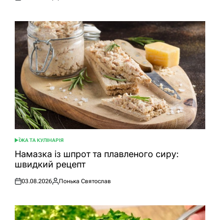
Оприлюднено
Опубліковано
ЇЖА ТА КУЛІНАРІЯ
ОПУБЛІКУВАТИ
У
Намазка із шпрот та плавленого сиру:
швидкий рецепт
03.08.2026
Понька Святослав
Оприлюднено
Опубліковано