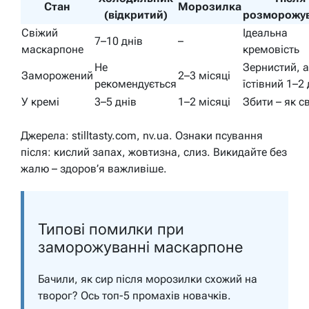
Стан
Морозилка
(відкритий)
розморожу
Свіжий
Ідеальна
7–10 днів
–
маскарпоне
кремовість
Не
Зернистий, 
Заморожений
2–3 місяці
рекомендується
їстівний 1–2 
У кремі
3–5 днів
1–2 місяці
Збити – як с
Джерела: stilltasty.com, nv.ua. Ознаки псування
після: кислий запах, жовтизна, слиз. Викидайте без
жалю – здоров’я важливіше.
Типові помилки при
заморожуванні маскарпоне
Бачили, як сир після морозилки схожий на
творог? Ось топ-5 промахів новачків.