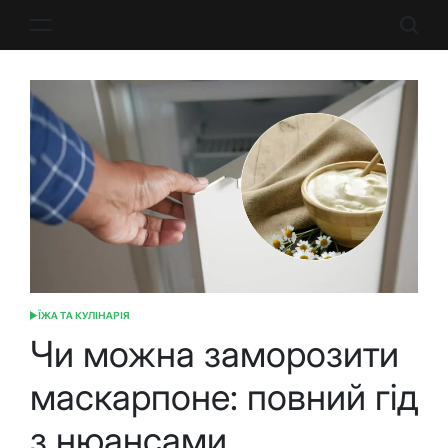
Перейти
до
вмісту
ЇЖА ТА КУЛІНАРІЯ
ОПУБЛІКУВАТИ
У
Чи можна заморозити
маскарпоне: повний гід
з нюансами