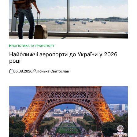
ЛОГІСТИКА ТА ТРАНСПОРТ
ОПУБЛІКУВАТИ
У
Найближчі аеропорти до України у 2026
році
05.08.2026
Понька Святослав
Оприлюднено
Опубліковано