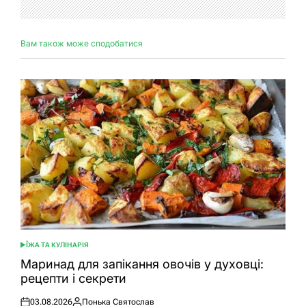
Вам також може сподобатися
ЇЖА ТА КУЛІНАРІЯ
ОПУБЛІКУВАТИ
У
Маринад для запікання овочів у духовці:
рецепти і секрети
03.08.2026
Понька Святослав