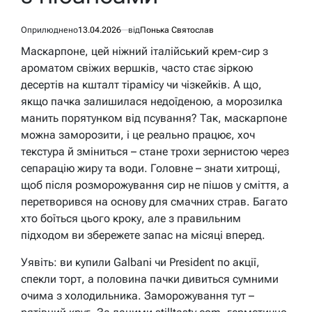
Оприлюднено
13.04.2026
від
Понька Святослав
Маскарпоне, цей ніжний італійський крем-сир з
ароматом свіжих вершків, часто стає зіркою
десертів на кшталт тірамісу чи чізкейків. А що,
якщо пачка залишилася недоїденою, а морозилка
манить порятунком від псування? Так, маскарпоне
можна заморозити, і це реально працює, хоч
текстура й зміниться – стане трохи зернистою через
сепарацію жиру та води. Головне – знати хитрощі,
щоб після розморожування сир не пішов у сміття, а
перетворився на основу для смачних страв. Багато
хто боїться цього кроку, але з правильним
підходом ви збережете запас на місяці вперед.
Уявіть: ви купили Galbani чи President по акції,
спекли торт, а половина пачки дивиться сумними
очима з холодильника. Заморожування тут –