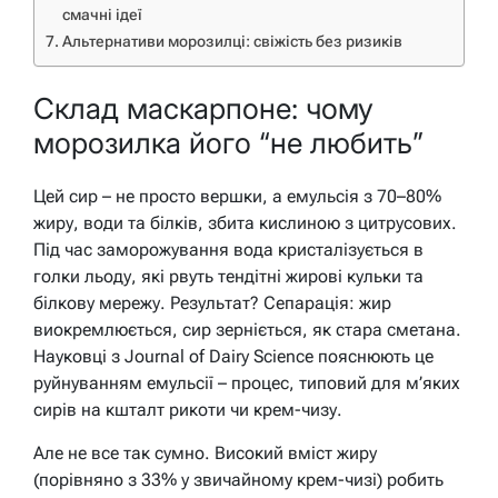
смачні ідеї
Альтернативи морозилці: свіжість без ризиків
Склад маскарпоне: чому
морозилка його “не любить”
Цей сир – не просто вершки, а емульсія з 70–80%
жиру, води та білків, збита кислиною з цитрусових.
Під час заморожування вода кристалізується в
голки льоду, які рвуть тендітні жирові кульки та
білкову мережу. Результат? Сепарація: жир
виокремлюється, сир зерніється, як стара сметана.
Науковці з Journal of Dairy Science пояснюють це
руйнуванням емульсії – процес, типовий для м’яких
сирів на кшталт рикоти чи крем-чизу.
Але не все так сумно. Високий вміст жиру
(порівняно з 33% у звичайному крем-чизі) робить