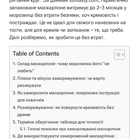
рятівний круг. За даними stilltasty.com, герметично
запаковане маскарпоне витримує до 2–3 місяців у
морозилці без втрати безпеки, хоч кремовість і
постраждає. Це не ідеал для свіжого нанесення на
тости, але для кремів чи запіканок – те, що треба.
Далі розберемо, як зробити це без втрат.
Table of Contents
Склад маскарпоне: чому морозилка його “не
любить”
Плюси та мінуси заморожування: чи варто
ризикувати
Як заморозити маскарпоне: покрокова інструкція
для новачків
Розморожування: як повернути кремовість без
драми
Терміни зберігання: таблиця для точності
Типові помилки при заморожуванні маскарпоне
Де використовувати заморожений маскарпоне: