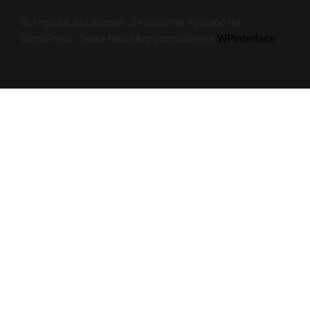
Всі права захищено. З гордістю працює на
WordPress. Тема NewsArc розроблена
WPInterface
.