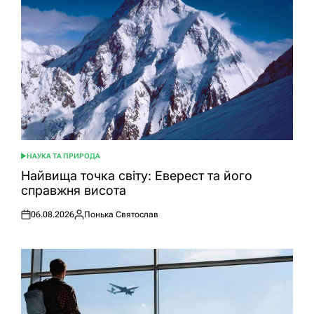
НАУКА ТА ПРИРОДА
ОПУБЛІКУВАТИ
У
Найвища точка світу: Еверест та його
справжня висота
06.08.2026
Понька Святослав
Оприлюднено
Опубліковано