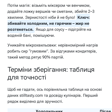
Потім магія: візьміть міксером чи венчиком,
додайте ложку вершків чи сметани, збийте 2–3
хвилини. Зернистості ніби й не було!
Ключ:
збивайте холодним, не гарячим – жир не
розтекеться.
Якщо для соусу – підігрійте на
водяній бані, помішуючи.
Уникайте мікрохвильовки: нерівномірний нагрів
робить сир “гумовим”. За відгуками кондитерів,
такий метод рятує 90% партій.
Терміни зберігання: таблиця
для точності
Щоб не гадати, ось порівняльна таблиця на основі
даних stilltasty.com та досвіду кулінарів. Перший
рядок виділено для зручності.
Холодильник
Після