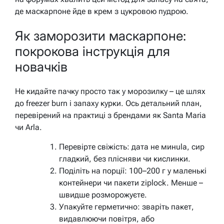
де маскарпоне йде в крем з цукровою пудрою.
Як заморозити маскарпоне:
покрокова інструкція для
новачків
Не кидайте пачку просто так у морозилку – це шлях
до freezer burn і запаху курки. Ось детальний план,
перевірений на практиці з брендами як Santa Maria
чи Arla.
Перевірте свіжість: дата не минula, сир
гладкий, без плісняви чи кислинки.
Поділіть на порції: 100–200 г у маленькі
контейнери чи пакети ziplock. Менше –
швидше розморожуєте.
Упакуйте герметично: зваріть пакет,
видавлюючи повітря, або