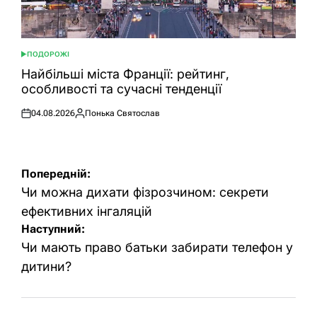
ПОДОРОЖІ
ОПУБЛІКУВАТИ
У
Найбільші міста Франції: рейтинг,
особливості та сучасні тенденції
04.08.2026
Понька Святослав
Оприлюднено
Опубліковано
Навігація
Попередній:
записів
Чи можна дихати фізрозчином: секрети
ефективних інгаляцій
Наступний:
Чи мають право батьки забирати телефон у
дитини?