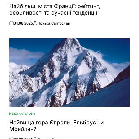
У
Найбільші міста Франції: рейтинг,
особливості та сучасні тенденції
04.08.2026
Понька Святослав
Оприлюднено
Опубліковано
БЕЗ КАТЕГОРІЇ
ОПУБЛІКУВАТИ
У
Найвища гора Європи: Ельбрус чи
Монблан?