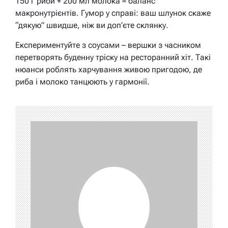
150 г риби + 200 мл молока = баланс
макронутрієнтів. Гумор у справі: ваш шлунок скаже
“дякую” швидше, ніж ви доп’єте склянку.
Експериментуйте з соусами – вершки з часником
перетворять буденну тріску на ресторанний хіт. Такі
нюанси роблять харчування живою пригодою, де
риба і молоко танцюють у гармонії.