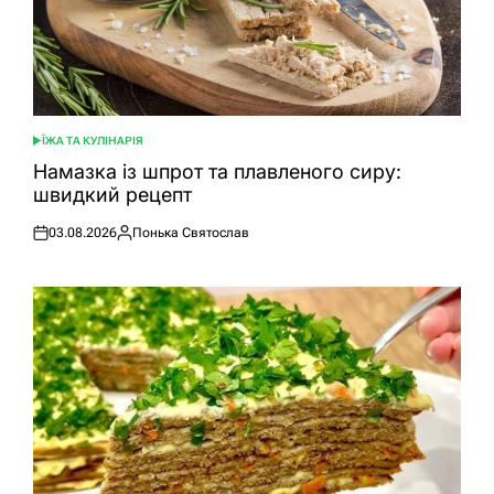
ЇЖА ТА КУЛІНАРІЯ
ОПУБЛІКУВАТИ
У
Намазка із шпрот та плавленого сиру:
швидкий рецепт
03.08.2026
Понька Святослав
Оприлюднено
Опубліковано