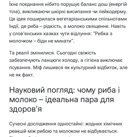
Їхнє поєднання нібито порушує баланс дош (енергій
тіла), викликаючи шкірні висипання чи лейкодерму.
Ця ідея поширилася вегетаріанськими спільнотами
Індії, де риба – рідкість, а молоко священне. Навіть
у слов’янських казках чути відлуння: “Рибка з
молочком – біди не минати”.
Та реалії змінилися. Сьогодні свіжість
забезпечують ланцюги холоду, а гігієна виключає
псування. Міф лишився як культурний відбиток, але
не як факт.
Науковий погляд: чому риба і
молоко – ідеальна пара для
здоров’я
Сучасні дослідження одностайні: жодних хімічних
реакцій між рибою та молоком не відбувається.