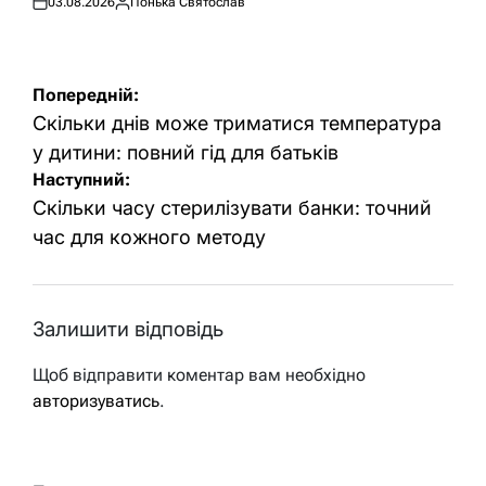
03.08.2026
Понька Святослав
Оприлюднено
Опубліковано
Навігація
Попередній:
записів
Скільки днів може триматися температура
у дитини: повний гід для батьків
Наступний:
Скільки часу стерилізувати банки: точний
час для кожного методу
Залишити відповідь
Щоб відправити коментар вам необхідно
авторизуватись
.