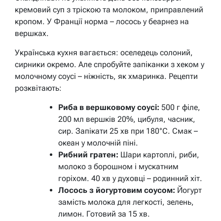
кремовий суп з тріскою та молоком, приправлений
кропом. У Франції норма – лосось у беарнез на
вершках.
Українська кухня вагається: оселедець солоний,
сирники окремо. Але спробуйте запіканки з хеком у
молочному соусі – ніжність, як хмаринка. Рецепти
розквітають:
Риба в вершковому соусі:
500 г філе,
200 мл вершків 20%, цибуля, часник,
сир. Запікати 25 хв при 180°C. Смак –
океан у молочній піні.
Рибний гратен:
Шари картоплі, риби,
молоко з борошном і мускатним
горіхом. 40 хв у духовці – родинний хіт.
Лосось з йогуртовим соусом:
Йогурт
замість молока для легкості, зелень,
лимон. Готовий за 15 хв.