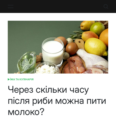
Перейти
до
вмісту
ЇЖА ТА КУЛІНАРІЯ
ОПУБЛІКУВАТИ
У
Через скільки часу
після риби можна пити
молоко?