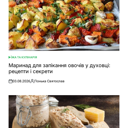
ЇЖА ТА КУЛІНАРІЯ
ОПУБЛІКУВАТИ
У
Маринад для запікання овочів у духовці:
рецепти і секрети
03.08.2026
Понька Святослав
Оприлюднено
Опубліковано