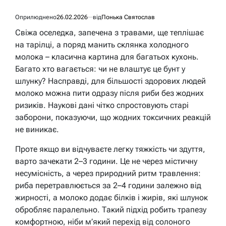
Оприлюднено
26.02.2026
від
Понька Святослав
Свіжа оселедка, запечена з травами, ще теплішає
на тарілці, а поряд манить склянка холодного
молока – класична картина для багатьох кухонь.
Багато хто вагається: чи не влаштує це бунт у
шлунку? Насправді, для більшості здорових людей
молоко можна пити одразу після риби без жодних
ризиків. Наукові дані чітко спростовують старі
заборони, показуючи, що жодних токсичних реакцій
не виникає.
Проте якщо ви відчуваєте легку тяжкість чи здуття,
варто зачекати 2–3 години. Це не через містичну
несумісність, а через природний ритм травлення:
риба перетравлюється за 2–4 години залежно від
жирності, а молоко додає білків і жирів, які шлунок
обробляє паралельно. Такий підхід робить трапезу
комфортною, ніби м’який перехід від солоного