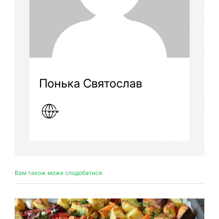
Понька Святослав
Вам також може сподобатися