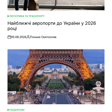
ЛОГІСТИКА ТА ТРАНСПОРТ
ОПУБЛІКУВАТИ
У
Найближчі аеропорти до України у 2026
році
05.08.2026
Понька Святослав
Оприлюднено
Опубліковано
ПОДОРОЖІ
ОПУБЛІКУВАТИ