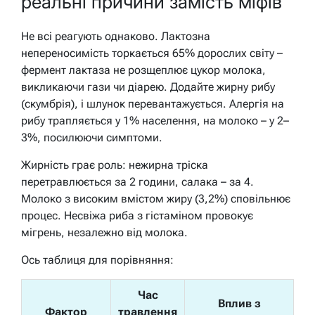
реальні причини замість міфів
Не всі реагують однаково. Лактозна
непереносимість торкається 65% дорослих світу –
фермент лактаза не розщеплює цукор молока,
викликаючи гази чи діарею. Додайте жирну рибу
(скумбрія), і шлунок перевантажується. Алергія на
рибу трапляється у 1% населення, на молоко – у 2–
3%, посилюючи симптоми.
Жирність грає роль: нежирна тріска
перетравлюється за 2 години, салака – за 4.
Молоко з високим вмістом жиру (3,2%) сповільнює
процес. Несвіжа риба з гістаміном провокує
мігрень, незалежно від молока.
Ось таблиця для порівняння:
Час
Вплив з
Фактор
травлення