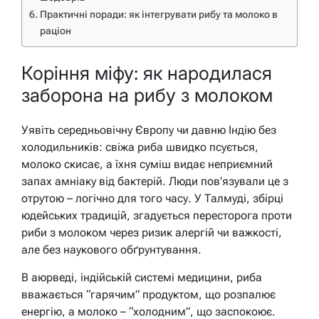
Практичні поради: як інтегрувати рибу та молоко в
раціон
Коріння міфу: як народилася
заборона на рибу з молоком
Уявіть середньовічну Європу чи давню Індію без
холодильників: свіжа риба швидко псується,
молоко скисає, а їхня суміш видає неприємний
запах амніаку від бактерій. Люди пов’язували це з
отрутою – логічно для того часу. У Талмуді, збірці
юдейських традицій, згадується пересторога проти
риби з молоком через ризик алергій чи важкості,
але без наукового обґрунтування.
В аюрведі, індійській системі медицини, риба
вважається “гарячим” продуктом, що розпалює
енергію, а молоко – “холодним”, що заспокоює.