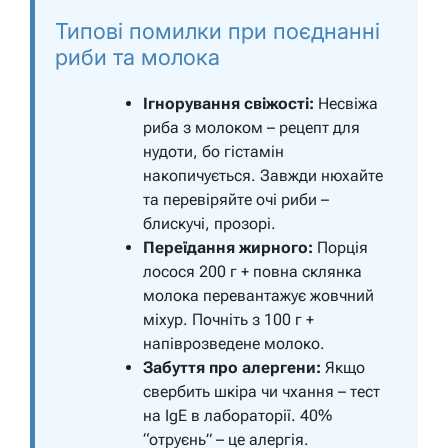
Типові помилки при поєднанні
риби та молока
Ігнорування свіжості:
Несвіжа
риба з молоком – рецепт для
нудоти, бо гістамін
накопичується. Завжди нюхайте
та перевіряйте очі риби –
блискучі, прозорі.
Переїдання жирного:
Порція
лосося 200 г + повна склянка
молока перевантажує жовчний
міхур. Почніть з 100 г +
напіврозведене молоко.
Забуття про алергени:
Якщо
свербить шкіра чи чхання – тест
на IgE в лабораторії. 40%
“отруєнь” – це алергія.