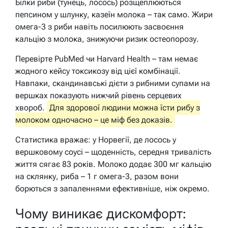
Білки риби (тунець, лосось) розщеплюються
пепсином у шлунку, казеїн молока – так само. Жири
омега-3 з риби навіть посилюють засвоєння
кальцію з молока, знижуючи ризик остеопорозу.
Перевірте PubMed чи Harvard Health – там немає
жодного кейсу токсикозу від цієї комбінації.
Навпаки, скандинавські дієти з рибними супами на
вершках показують нижчий рівень серцевих
хвороб.
Для здорової людини можна їсти рибу з
молоком одночасно – це міф без доказів.
Статистика вражає: у Норвегії, де лосось у
вершковому соусі – щоденність, середня тривалість
життя сягає 83 років. Молоко додає 300 мг кальцію
на склянку, риба – 1 г омега-3, разом вони
борються з запаленнями ефективніше, ніж окремо.
Чому виникає дискомфорт: