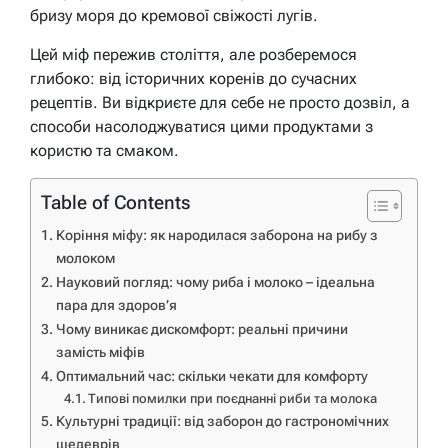
бризу моря до кремової свіжості лугів.
Цей міф пережив століття, але розберемося
глибоко: від історичних коренів до сучасних
рецептів. Ви відкриєте для себе не просто дозвіл, а
способи насолоджуватися цими продуктами з
користю та смаком.
Table of Contents
Коріння міфу: як народилася заборона на рибу з
молоком
Науковий погляд: чому риба і молоко – ідеальна
пара для здоров’я
Чому виникає дискомфорт: реальні причини
замість міфів
Оптимальний час: скільки чекати для комфорту
Типові помилки при поєднанні риби та молока
Культурні традиції: від заборон до гастрономічних
шедеврів