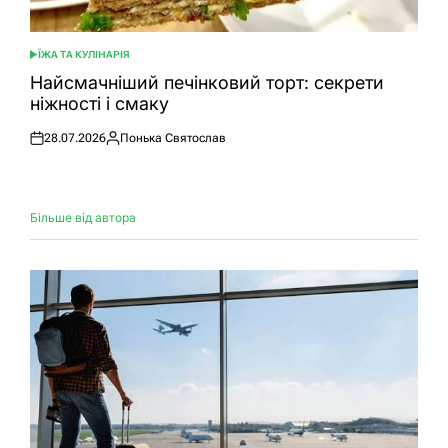
ЇЖА ТА КУЛІНАРІЯ
ОПУБЛІКУВАТИ
У
Найсмачніший печінковий торт: секрети
ніжності і смаку
28.07.2026
Понька Святослав
Оприлюднено
Опубліковано
Більше від автора