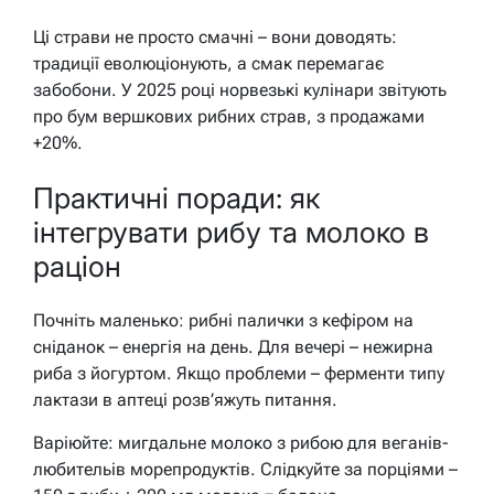
Ці страви не просто смачні – вони доводять:
традиції еволюціонують, а смак перемагає
забобони. У 2025 році норвезькі кулінари звітують
про бум вершкових рибних страв, з продажами
+20%.
Практичні поради: як
інтегрувати рибу та молоко в
раціон
Почніть маленько: рибні палички з кефіром на
сніданок – енергія на день. Для вечері – нежирна
риба з йогуртом. Якщо проблеми – ферменти типу
лактази в аптеці розв’яжуть питання.
Варіюйте: мигдальне молоко з рибою для веганів-
любительів морепродуктів. Слідкуйте за порціями –