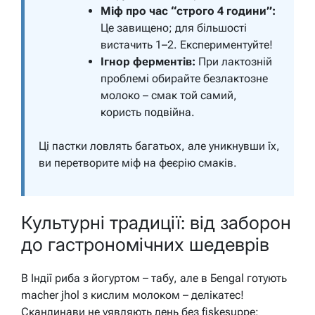
Міф про час “строго 4 години”:
Це завищено; для більшості
вистачить 1–2. Експериментуйте!
Ігнор ферментів:
При лактозній
проблемі обирайте безлактозне
молоко – смак той самий,
користь подвійна.
Ці пастки ловлять багатьох, але уникнувши їх,
ви перетворите міф на феєрію смаків.
Культурні традиції: від заборон
до гастрономічних шедеврів
В Індії риба з йогуртом – табу, але в Бengal готують
macher jhol з кислим молоком – делікатес!
Скандинави не уявляють день без fiskesuppe: