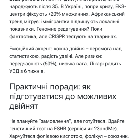
народжують після 35. В Україні, попри кризу, ЕКЗ-
центри фіксують +20% множинних. Африканський
тренд мігрує: іммігрантки підвищують локальні
показники. Геномне редагування? Поки
фантастика, але CRISPR тестують на тваринах.
Емоційний акцент: кожна двійня – перемога над
статистикою, радість удвічі. Але ризики:
передчасність (60%), низька вага. Лікарі радять
УЗД з 6 тижнів.
Практичні поради: як
підготуватися до можливих
двійнят
Не плануйте “замовлення”, але готуйтеся. Здайте
генетичний тест на FSHB (сервіси як 23andMe).
Харчуйтеся фолієвою кислотою, фолікул – союзник.