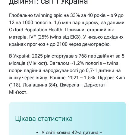
двійнят: світ і Україна
Глобально twinning зріс на 33% за 40 років – з 9 до
12 на 1000 пологів. 1,6 млн пар щороку, за даними
Oxford Population Health. Причини: старший вік
матерів, IVF (25% twins від ЕКЗ). У низько дохідних
країнах прогноз + до 2100 через демографію.
В Україні: 2025 рік стартував з 768 пар двійнят за 5
місяців (Мін’юст). Загалом ~1,2% пологів – twins,
попри падіння народжуваності до 0,7-1 дитини на
жінку через війну. Раніше, 2021 – 1,5%. Лідери: Київ
(118), Львівщина (84). Джерела – Держстат і
Мін’юст.
Цікава статистика
У світі кожна 42-а дитина –