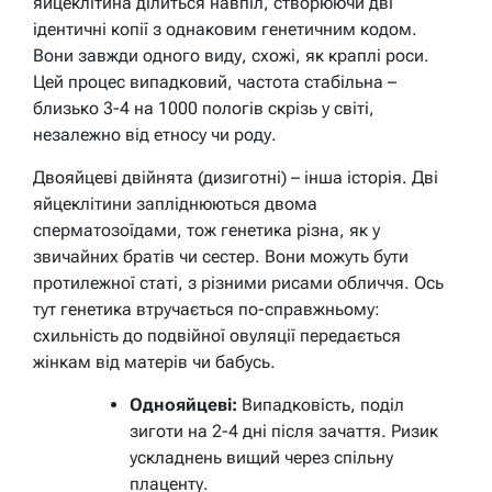
яйцеклітина ділиться навпіл, створюючи дві
ідентичні копії з однаковим генетичним кодом.
Вони завжди одного виду, схожі, як краплі роси.
Цей процес випадковий, частота стабільна –
близько 3-4 на 1000 пологів скрізь у світі,
незалежно від етносу чи роду.
Двояйцеві двійнята (дизиготні) – інша історія. Дві
яйцеклітини запліднюються двома
сперматозоїдами, тож генетика різна, як у
звичайних братів чи сестер. Вони можуть бути
протилежної статі, з різними рисами обличчя. Ось
тут генетика втручається по-справжньому:
схильність до подвійної овуляції передається
жінкам від матерів чи бабусь.
Однояйцеві:
Випадковість, поділ
зиготи на 2-4 дні після зачаття. Ризик
ускладнень вищий через спільну
плаценту.