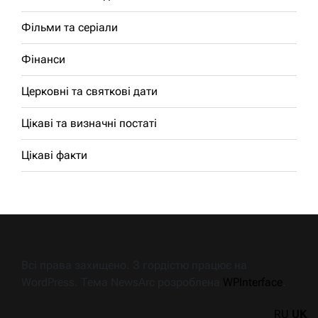
Фільми та серіали
Фінанси
Церковні та святкові дати
Цікаві та визначні постаті
Цікаві факти
Всі права захищено. З гордістю працює на
WordPress. Тема NewsArc розроблена
WPInterface
.
RU
UK