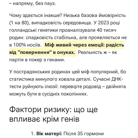
– напряму, без пауз.
Чому здається інакше? Низька базова ймовірність
(1 на 80), випадковість середовища. У 2023 році
голландські генетики проаналізували 40 тисяч
родин: спадковість стабільна, але проявляється не
в 100% носіїв.
Міф живий через емоції: радість
від “повернення” в онуках.
Реальність ж – як
партія в покер з генами.
У пострадянських родинах цей міф популярний, бо
статистика минулого ховала деталі. Сучасні ДНК-
тести руйнують ілюзії: перевірте родовід – двійнята
можуть бути в сусідніх поколіннях.
Фактори ризику: що ще
впливає крім генів
Вік матері:
Після 35 гормони