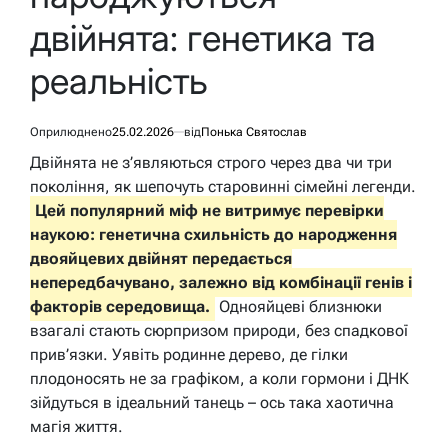
двійнята: генетика та
реальність
Оприлюднено
25.02.2026
від
Понька Святослав
Двійнята не з’являються строго через два чи три
покоління, як шепочуть старовинні сімейні легенди.
Цей популярний міф не витримує перевірки
наукою: генетична схильність до народження
двояйцевих двійнят передається
непередбачувано, залежно від комбінації генів і
факторів середовища.
Однояйцеві близнюки
взагалі стають сюрпризом природи, без спадкової
прив’язки. Уявіть родинне дерево, де гілки
плодоносять не за графіком, а коли гормони і ДНК
зійдуться в ідеальний танець – ось така хаотична
магія життя.