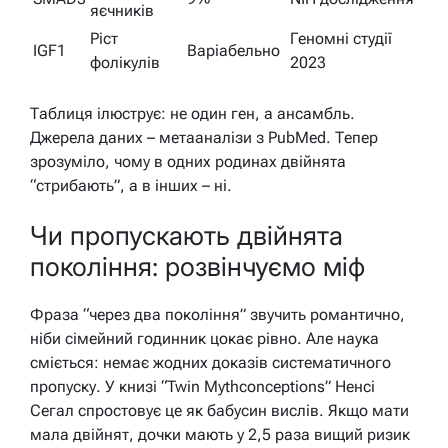
яєчників
Ріст
Геномні студії
IGF1
Варіабельно
фолікулів
2023
Таблиця ілюструє: не один ген, а ансамбль.
Джерела даних – метааналізи з PubMed. Тепер
зрозуміло, чому в одних родинах двійнята
“стрибають”, а в інших – ні.
Чи пропускають двійнята
покоління: розвінчуємо міф
Фраза “через два покоління” звучить романтично,
ніби сімейний годинник цокає рівно. Але наука
сміється: немає жодних доказів систематичного
пропуску. У книзі “Twin Mythconceptions” Ненсі
Сегал спростовує це як бабусин вислів. Якщо мати
мала двійнят, дочки мають у 2,5 раза вищий ризик