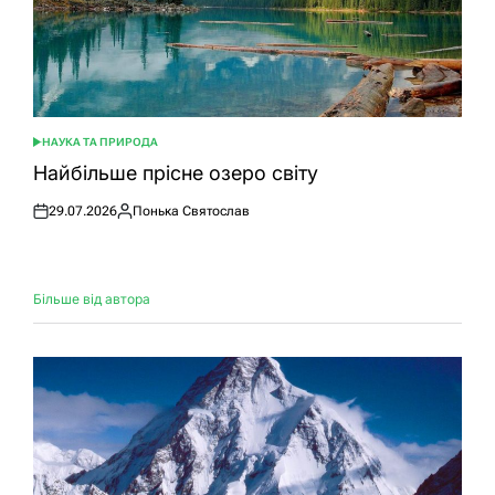
НАУКА ТА ПРИРОДА
ОПУБЛІКУВАТИ
У
Найбільше прісне озеро світу
29.07.2026
Понька Святослав
Оприлюднено
Опубліковано
Більше від автора