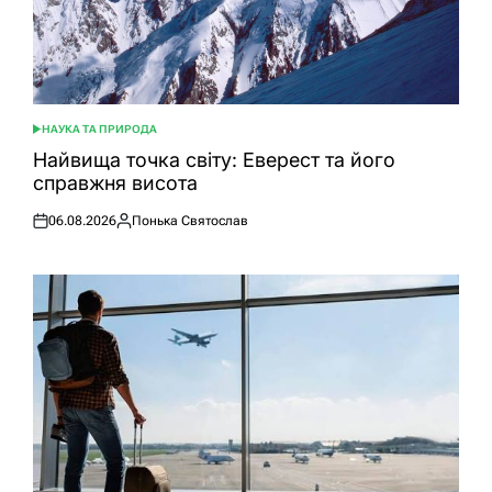
НАУКА ТА ПРИРОДА
ОПУБЛІКУВАТИ
У
Найвища точка світу: Еверест та його
справжня висота
06.08.2026
Понька Святослав
Оприлюднено
Опубліковано