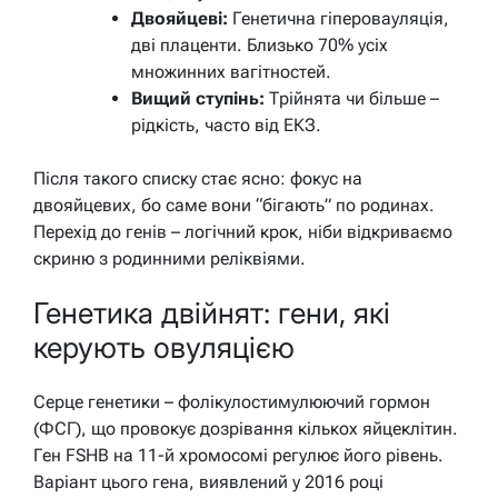
Двояйцеві:
Генетична гіперовауляція,
дві плаценти. Близько 70% усіх
множинних вагітностей.
Вищий ступінь:
Трійнята чи більше –
рідкість, часто від ЕКЗ.
Після такого списку стає ясно: фокус на
двояйцевих, бо саме вони “бігають” по родинах.
Перехід до генів – логічний крок, ніби відкриваємо
скриню з родинними реліквіями.
Генетика двійнят: гени, які
керують овуляцією
Серце генетики – фолікулостимулюючий гормон
(ФСГ), що провокує дозрівання кількох яйцеклітин.
Ген FSHB на 11-й хромосомі регулює його рівень.
Варіант цього гена, виявлений у 2016 році