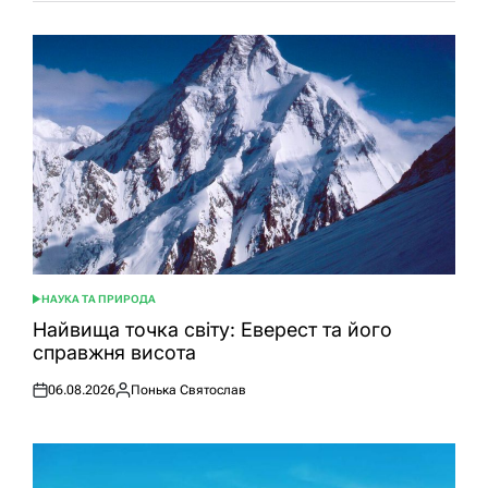
НАУКА ТА ПРИРОДА
ОПУБЛІКУВАТИ
У
Найвища точка світу: Еверест та його
справжня висота
06.08.2026
Понька Святослав
Оприлюднено
Опубліковано