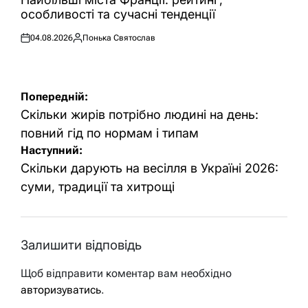
особливості та сучасні тенденції
04.08.2026
Понька Святослав
Оприлюднено
Опубліковано
Навігація
Попередній:
записів
Скільки жирів потрібно людині на день:
повний гід по нормам і типам
Наступний:
Скільки дарують на весілля в Україні 2026:
суми, традиції та хитрощі
Залишити відповідь
Щоб відправити коментар вам необхідно
авторизуватись
.