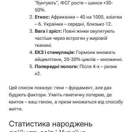
“бунтують”, ФСГ росте – шанси +30-
50%.
Етнос:
Африканки – 40 на 1000, азіатки
– 6. Українки – середні, близько 12.
Вага і зріст:
Повні жінки овулятують
частіше через естроген у жировій
тканині.
ЕКЗ і стимуляція:
Гормони множать
яйцеклітини, 20-30% циклів – множинні.
Попередні пологи:
Після 4-х – ризик
х2.
Цей список показує: гени – фундамент, але дах
будують фактори. Уявіть генетичну лотерею, де
квиток – ваш геном, а призи множаться від способу
життя.
Статистика народжень