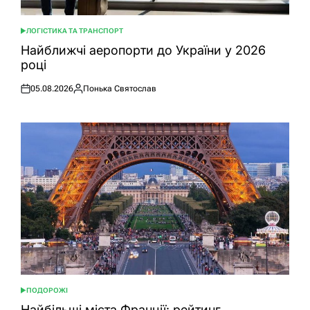
ЛОГІСТИКА ТА ТРАНСПОРТ
ОПУБЛІКУВАТИ
У
Найближчі аеропорти до України у 2026
році
05.08.2026
Понька Святослав
Оприлюднено
Опубліковано
ПОДОРОЖІ
ОПУБЛІКУВАТИ
У
Найбільші міста Франції: рейтинг,