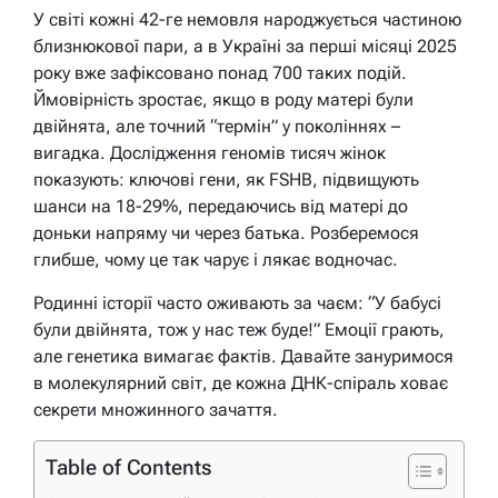
У світі кожні 42-ге немовля народжується частиною
близнюкової пари, а в Україні за перші місяці 2025
року вже зафіксовано понад 700 таких подій.
Ймовірність зростає, якщо в роду матері були
двійнята, але точний “термін” у поколіннях –
вигадка. Дослідження геномів тисяч жінок
показують: ключові гени, як FSHB, підвищують
шанси на 18-29%, передаючись від матері до
доньки напряму чи через батька. Розберемося
глибше, чому це так чарує і лякає водночас.
Родинні історії часто оживають за чаєм: “У бабусі
були двійнята, тож у нас теж буде!” Емоції грають,
але генетика вимагає фактів. Давайте зануримося
в молекулярний світ, де кожна ДНК-спіраль ховає
секрети множинного зачаття.
Table of Contents