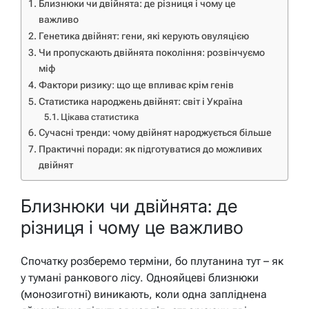
Близнюки чи двійнята: де різниця і чому це
важливо
Генетика двійнят: гени, які керують овуляцією
Чи пропускають двійнята покоління: розвінчуємо
міф
Фактори ризику: що ще впливає крім генів
Статистика народжень двійнят: світ і Україна
Цікава статистика
Сучасні тренди: чому двійнят народжується більше
Практичні поради: як підготуватися до можливих
двійнят
Близнюки чи двійнята: де
різниця і чому це важливо
Спочатку розберемо терміни, бо плутанина тут – як
у тумані ранкового лісу. Однояйцеві близнюки
(монозиготні) виникають, коли одна запліднена