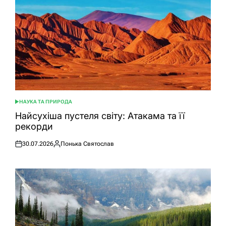
НАУКА ТА ПРИРОДА
ОПУБЛІКУВАТИ
У
Найсухіша пустеля світу: Атакама та її
рекорди
30.07.2026
Понька Святослав
Оприлюднено
Опубліковано