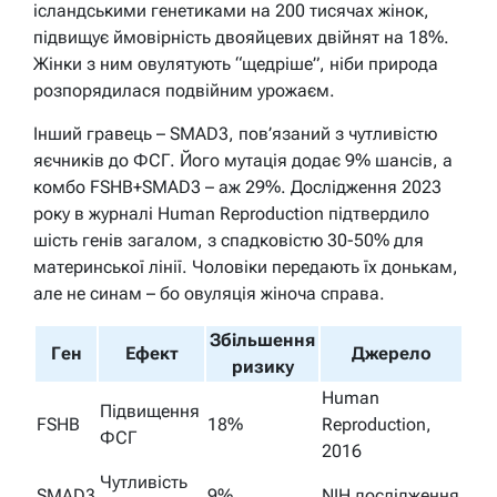
ісландськими генетиками на 200 тисячах жінок,
підвищує ймовірність двояйцевих двійнят на 18%.
Жінки з ним овулятують “щедріше”, ніби природа
розпорядилася подвійним урожаєм.
Інший гравець – SMAD3, пов’язаний з чутливістю
яєчників до ФСГ. Його мутація додає 9% шансів, а
комбо FSHB+SMAD3 – аж 29%. Дослідження 2023
року в журналі Human Reproduction підтвердило
шість генів загалом, з спадковістю 30-50% для
материнської лінії. Чоловіки передають їх донькам,
але не синам – бо овуляція жіноча справа.
Збільшення
Ген
Ефект
Джерело
ризику
Human
Підвищення
FSHB
18%
Reproduction,
ФСГ
2016
Чутливість
SMAD3
9%
NIH дослідження