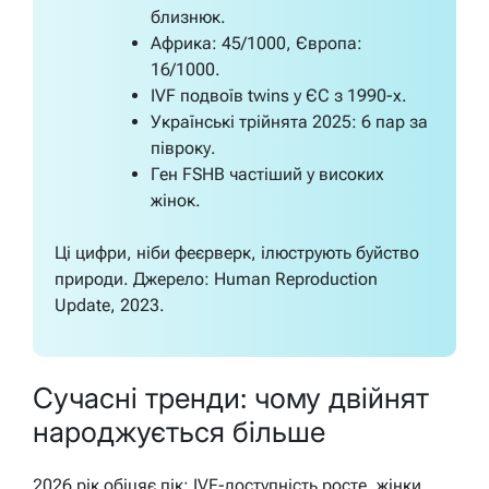
близнюк.
Африка: 45/1000, Європа:
16/1000.
IVF подвоїв twins у ЄС з 1990-х.
Українські трійнята 2025: 6 пар за
півроку.
Ген FSHB частіший у високих
жінок.
Ці цифри, ніби феєрверк, ілюструють буйство
природи. Джерело: Human Reproduction
Update, 2023.
Сучасні тренди: чому двійнят
народжується більше
2026 рік обіцяє пік: IVF-доступність росте, жінки