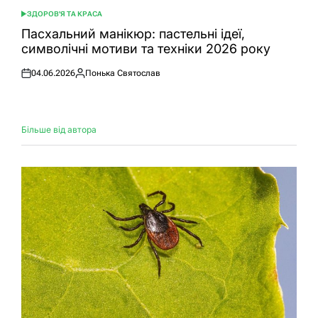
ЗДОРОВ'Я ТА КРАСА
ОПУБЛІКУВАТИ
У
Пасхальний манікюр: пастельні ідеї,
символічні мотиви та техніки 2026 року
04.06.2026
Понька Святослав
Оприлюднено
Опубліковано
Більше від автора