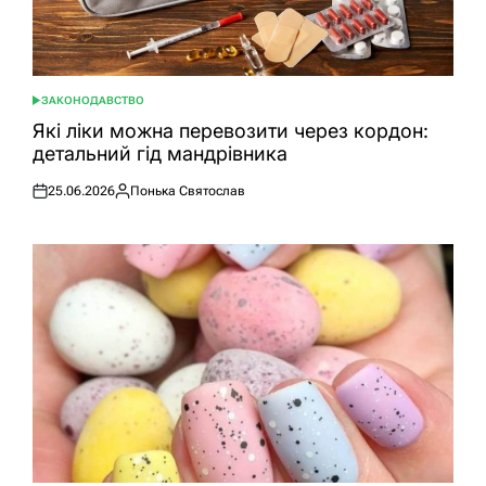
ЗАКОНОДАВСТВО
ОПУБЛІКУВАТИ
У
Які ліки можна перевозити через кордон:
детальний гід мандрівника
25.06.2026
Понька Святослав
Оприлюднено
Опубліковано