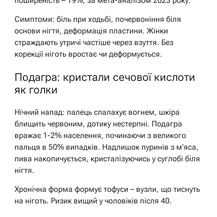
поширеність – 19%, за мета-аналізом 2023 року.
Симптоми: біль при ходьбі, почервоніння біля
основи нігтя, деформація пластини. Жінки
страждають утричі частіше через взуття. Без
корекції ніготь вростає чи деформується.
Подагра: кристали сечової кислоти
як голки
Нічний напад: палець спалахує вогнем, шкіра
блищить червоним, дотику нестерпні. Подагра
вражає 1-2% населення, починаючи з великого
пальця в 50% випадків. Надлишок пуринів з м’яса,
пива накопичується, кристалізуючись у суглобі біля
нігтя.
Хронічна форма формує тофуси – вузли, що тиснуть
на ніготь. Ризик вищий у чоловіків після 40.