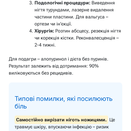
Подологічні процедури:
Виведення
нігтя турундами, лазерне видалення
частини пластини. Для вальгуса –
ортези чи ін’єкції.
Хірургія:
Розтин абсцесу, резекція нігтя
чи корекція кістки. Реконвалесценція –
2-4 тижні.
Для подагри – алопуринол і дієта без пуринів.
Результат залежить від дотримання: 90%
виліковуються без рецидивів.
Типові помилки, які посилюють
біль
Самостійно вирізати ніготь ножицями.
Це
травмує шкіру, впускаючи інфекцію – ризик