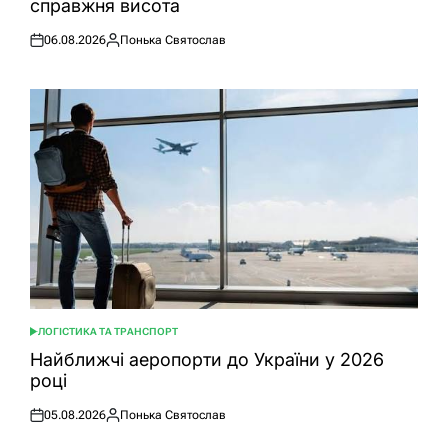
справжня висота
06.08.2026
Понька Святослав
Оприлюднено
Опубліковано
ЛОГІСТИКА ТА ТРАНСПОРТ
ОПУБЛІКУВАТИ
У
Найближчі аеропорти до України у 2026
році
05.08.2026
Понька Святослав
Оприлюднено
Опубліковано