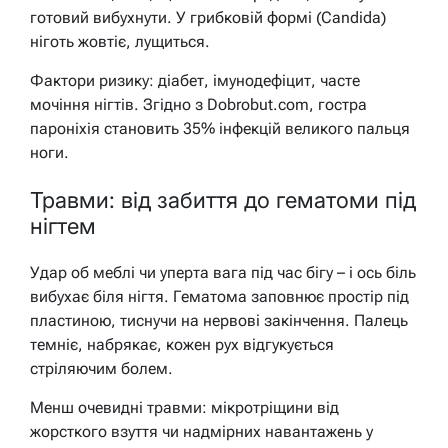
готовий вибухнути. У грибковій формі (Candida)
ніготь жовтіє, лущиться.
Фактори ризику: діабет, імунодефіцит, часте
мочіння нігтів. Згідно з Dobrobut.com, гостра
пароніхія становить 35% інфекцій великого пальця
ноги.
Травми: від забиття до гематоми під
нігтем
Удар об меблі чи уперта вага під час бігу – і ось біль
вибухає біля нігтя. Гематома заповнює простір під
пластиною, тиснучи на нервові закінчення. Палець
темніє, набрякає, кожен рух відгукується
стріляючим болем.
Менш очевидні травми: мікротріщини від
жорсткого взуття чи надмірних навантажень у