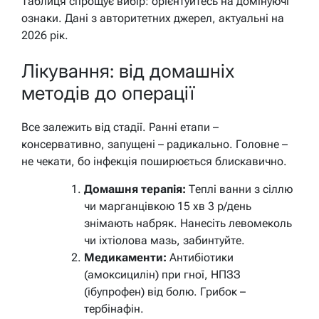
Таблиця спрощує вибір: орієнтуйтесь на домінуючі
ознаки. Дані з авторитетних джерел, актуальні на
2026 рік.
Лікування: від домашніх
методів до операції
Все залежить від стадії. Ранні етапи –
консервативно, запущені – радикально. Головне –
не чекати, бо інфекція поширюється блискавично.
Домашня терапія:
Теплі ванни з сіллю
чи марганцівкою 15 хв 3 р/день
знімають набряк. Нанесіть левомеколь
чи іхтіолова мазь, забинтуйте.
Медикаменти:
Антибіотики
(амоксицилін) при гної, НПЗЗ
(ібупрофен) від болю. Грибок –
тербінафін.