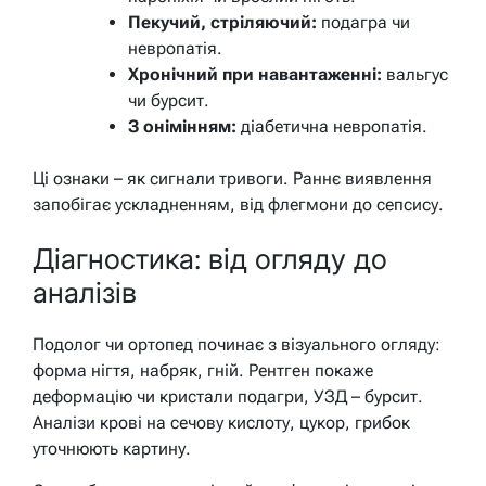
Пекучий, стріляючий:
подагра чи
невропатія.
Хронічний при навантаженні:
вальгус
чи бурсит.
З онімінням:
діабетична невропатія.
Ці ознаки – як сигнали тривоги. Раннє виявлення
запобігає ускладненням, від флегмони до сепсису.
Діагностика: від огляду до
аналізів
Подолог чи ортопед починає з візуального огляду:
форма нігтя, набряк, гній. Рентген покаже
деформацію чи кристали подагри, УЗД – бурсит.
Аналізи крові на сечову кислоту, цукор, грибок
уточнюють картину.