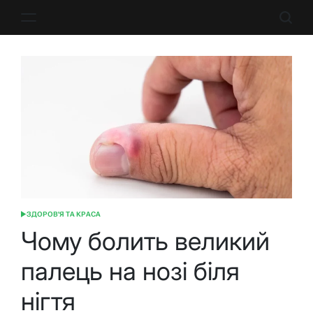
Перейти
до
вмісту
ЗДОРОВ'Я ТА КРАСА
ОПУБЛІКУВАТИ
У
Чому болить великий
палець на нозі біля
нігтя