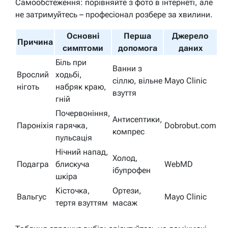
Самообстеження: порівняйте з фото в інтернеті, але
не затримуйтесь – професіонал розбере за хвилини.
Основні
Перша
Джерело
Причина
симптоми
допомога
даних
Біль при
Ванни з
Врослий
ходьбі,
сіллю, вільне
Mayo Clinic
ніготь
набряк краю,
взуття
гній
Почервоніння,
Антисептики,
Пароніхія
гарячка,
Dobrobut.com
компрес
пульсація
Нічний напад,
Холод,
Подагра
блискуча
WebMD
ібупрофен
шкіра
Кісточка,
Ортези,
Вальгус
Mayo Clinic
тертя взуттям
масаж