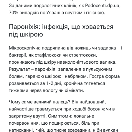
За даними подологічних клінік, як Podocentr.dp.ua,
70% випадків пов’язані з взуттям і гігієною.
Пароніхія: інфекція, що ховається
під шкірою
Мікроскопічна подряпина від ножиць чи задирка – і
бактерії, як стафілококи чи стрептококи,
проникають під шкіру навколонігтьового валика.
Результат – пароніхія, запалення з пульсуючим
болем, гарячою шкірою і набряком. Гостра форма
розвивається за 1-2 дні, хронічна тягнеться
тижнями через вологу чи хімікати.
Чому саме великий палець? Він найдовший,
найчастіше травмується при ходьбі босоніж чи в
закритому взутті. Симптоми: локальне
почервоніння, що поширюється, біль при
натисканні, гній, що тисне зсередини, ніби вулкан