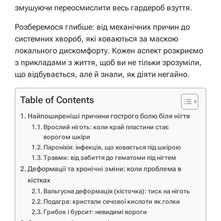
змушуючи переосмислити весь гардероб взуття.
Розберемося глибше: від механічних причин до
системних хвороб, які ховаються за маскою
локального дискомфорту. Кожен аспект розкриємо
з прикладами з життя, щоб ви не тільки зрозуміли,
що відбувається, але й знали, як діяти негайно.
Table of Contents
Найпоширеніші причини гострого болю біля нігтя
Врослий ніготь: коли край пластини стає
ворогом шкіри
Пароніхія: інфекція, що ховається під шкірою
Травми: від забиття до гематоми під нігтем
Деформації та хронічні зміни: коли проблема в
кістках
Вальгусна деформація (кісточка): тиск на ніготь
Подагра: кристали сечової кислоти як голки
Грибок і бурсит: невидимі вороги