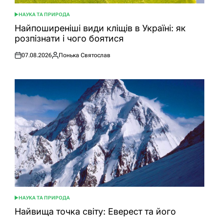
НАУКА ТА ПРИРОДА
ОПУБЛІКУВАТИ
У
Найпоширеніші види кліщів в Україні: як
розпізнати і чого боятися
07.08.2026
Понька Святослав
Оприлюднено
Опубліковано
НАУКА ТА ПРИРОДА
ОПУБЛІКУВАТИ
У
Найвища точка світу: Еверест та його