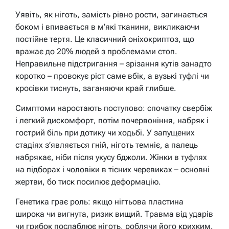
Уявіть, як ніготь, замість рівно рости, загинається
боком і впивається в м’які тканини, викликаючи
постійне тертя. Це класичний оніхокриптоз, що
вражає до 20% людей з проблемами стоп.
Неправильне підстригання – зрізання кутів занадто
коротко – провокує ріст саме вбік, а вузькі туфлі чи
кросівки тиснуть, заганяючи край глибше.
Симптоми наростають поступово: спочатку свербіж
і легкий дискомфорт, потім почервоніння, набряк і
гострий біль при дотику чи ходьбі. У запущених
стадіях з’являється гній, ніготь темніє, а палець
набрякає, ніби після укусу бджоли. Жінки в туфлях
на підборах і чоловіки в тісних черевиках – основні
жертви, бо тиск посилює деформацію.
Генетика грає роль: якщо нігтьова пластина
широка чи вигнута, ризик вищий. Травма від ударів
чи грибок послаблює ніготь, роблячи його крихким.