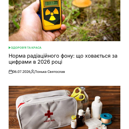
ЗДОРОВ'Я ТА КРАСА
ОПУБЛІКУВАТИ
У
Норма радіаційного фону: що ховається за
цифрами в 2026 році
06.07.2026
Понька Святослав
Оприлюднено
Опубліковано