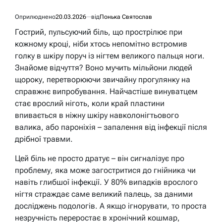
Оприлюднено
20.03.2026
від
Понька Святослав
Гострий, пульсуючий біль, що прострілює при
кожному кроці, ніби хтось непомітно встромив
голку в шкіру поруч із нігтем великого пальця ноги.
Знайоме відчуття? Воно мучить мільйони людей
щороку, перетворюючи звичайну прогулянку на
справжнє випробування. Найчастіше винуватцем
стає врослий ніготь, коли край пластини
впивається в ніжну шкіру навколонігтьового
валика, або пароніхія – запалення від інфекції після
дрібної травми.
Цей біль не просто дратує – він сигналізує про
проблему, яка може загостритися до гнійника чи
навіть глибшої інфекції. У 80% випадків врослого
нігтя страждає саме великий палець, за даними
досліджень подологів. А якщо ігнорувати, то проста
незручність переростає в хронічний кошмар,