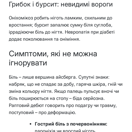
Грибок і бурсит: невидимі вороги
Оніхомікоз робить ніготь ламким, схильним до
вростання; бурсит запалює сумку біля суглоба,
іррадіюючи біль до нігтя. Невропатія при діабеті
додає поколювання та оніміння.
Симптоми, які не можна
ігнорувати
Біль – лише вершина айсберга. Супутні знаки:
набряк, що не спадає за добу, гаряча шкіра, гній чи
зміна кольору нігтя. Якщо палець пульсує вночі чи
біль поширюється на стопу – біда серйозна.
Раптовий дебют говорить про подагру чи травму,
поступовий – про деформацію.
Гострий біль з почервонінням:
пароніхія чи врослий ніготь.