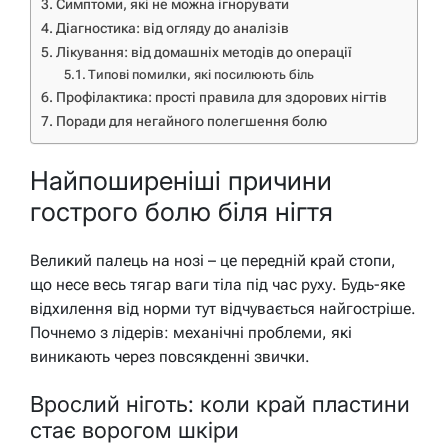
Симптоми, які не можна ігнорувати
Діагностика: від огляду до аналізів
Лікування: від домашніх методів до операції
Типові помилки, які посилюють біль
Профілактика: прості правила для здорових нігтів
Поради для негайного полегшення болю
Найпоширеніші причини
гострого болю біля нігтя
Великий палець на нозі – це передній край стопи,
що несе весь тягар ваги тіла під час руху. Будь-яке
відхилення від норми тут відчувається найгостріше.
Почнемо з лідерів: механічні проблеми, які
виникають через повсякденні звички.
Врослий ніготь: коли край пластини
стає ворогом шкіри