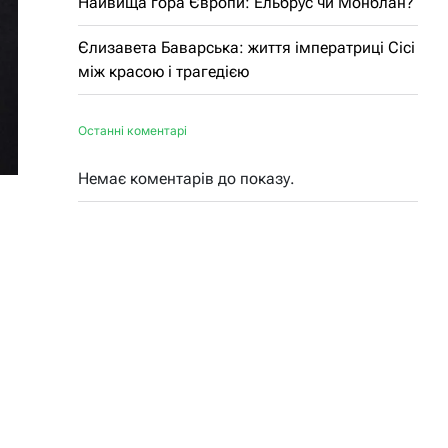
Найвища гора Європи: Ельбрус чи Монблан?
Єлизавета Баварська: життя імператриці Сісі
між красою і трагедією
Останні коментарі
Немає коментарів до показу.