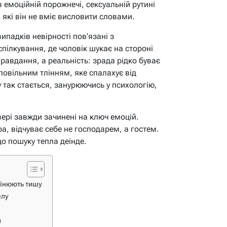
емоційній порожнечі, сексуальній рутині
 які він не вміє висловити словами.
падків невірності пов’язані з
ілкування, де чоловік шукає на стороні
правдання, а реальність: зрада рідко буває
повільним тлінням, яке спалахує від
 так стається, занурюючись у психологію,
двері завжди зачинені на ключ емоцій.
а, відчуває себе не господарем, а гостем.
о пошуку тепла деінде.
мінюють тишу
елу
и