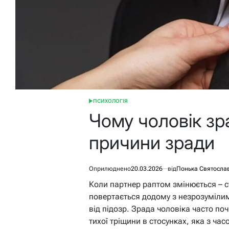
ПСИХОЛОГІЯ
ОПУБЛІКУВАТИ
У
Чому чоловік зр
причини зради
Оприлюднено
20.03.2026
від
Понька Святосла
Коли партнер раптом змінюється – с
повертається додому з незрозумілим
від підозр. Зрада чоловіка часто поч
тихої тріщини в стосунках, яка з ча