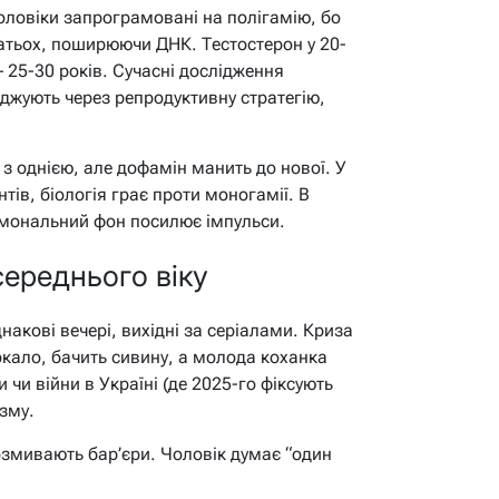
оловіки запрограмовані на полігамію, бо
атьох, поширюючи ДНК. Тестостерон у 20-
– 25-30 років. Сучасні дослідження
аджують через репродуктивну стратегію,
 з однією, але дофамін манить до нової. У
антів, біологія грає проти моногамії. В
рмональний фон посилює імпульси.
 середнього віку
накові вечері, вихідні за серіалами. Криза
еркало, бачить сивину, а молода коханка
 чи війни в Україні (де 2025-го фіксують
зму.
озмивають бар’єри. Чоловік думає “один