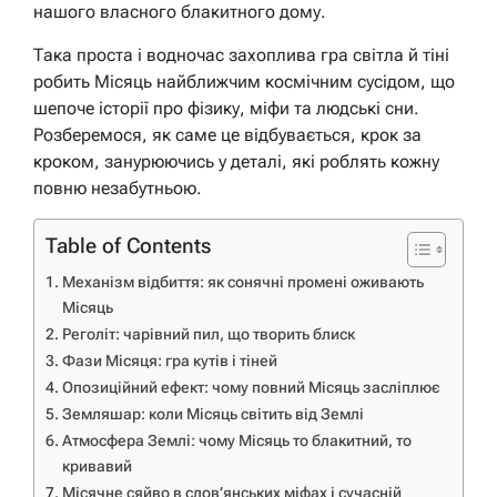
нашого власного блакитного дому.
Така проста і водночас захоплива гра світла й тіні
робить Місяць найближчим космічним сусідом, що
шепоче історії про фізику, міфи та людські сни.
Розберемося, як саме це відбувається, крок за
кроком, занурюючись у деталі, які роблять кожну
повню незабутньою.
Table of Contents
Механізм відбиття: як сонячні промені оживають
Місяць
Реголіт: чарівний пил, що творить блиск
Фази Місяця: гра кутів і тіней
Опозиційний ефект: чому повний Місяць засліплює
Земляшар: коли Місяць світить від Землі
Атмосфера Землі: чому Місяць то блакитний, то
кривавий
Місячне сяйво в слов’янських міфах і сучасній