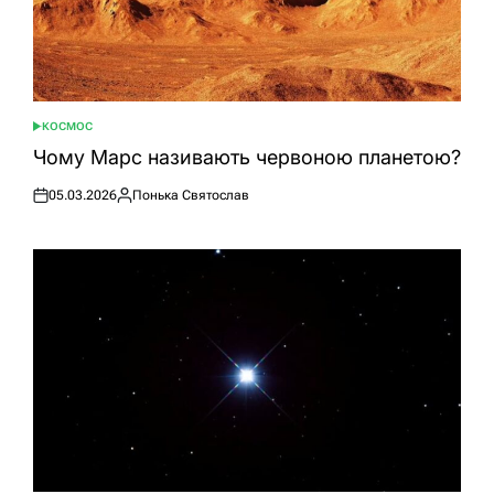
КОСМОС
ОПУБЛІКУВАТИ
У
Чому Марс називають червоною планетою?
05.03.2026
Понька Святослав
Оприлюднено
Опубліковано