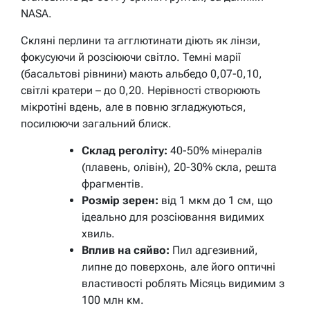
NASA.
Скляні перлини та агглютинати діють як лінзи,
фокусуючи й розсіюючи світло. Темні марії
(басальтові рівнини) мають альбедо 0,07-0,10,
світлі кратери – до 0,20. Нерівності створюють
мікротіні вдень, але в повню згладжуються,
посилюючи загальний блиск.
Склад реголіту:
40-50% мінералів
(плавень, олівін), 20-30% скла, решта
фрагментів.
Розмір зерен:
від 1 мкм до 1 см, що
ідеально для розсіювання видимих
хвиль.
Вплив на сяйво:
Пил адгезивний,
липне до поверхонь, але його оптичні
властивості роблять Місяць видимим з
100 млн км.