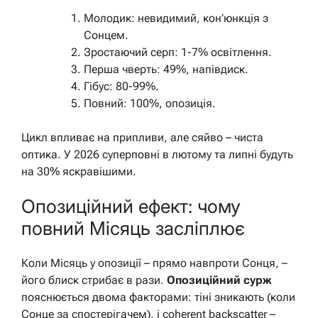
Молодик: невидимий, кон’юнкція з
Сонцем.
Зростаючий серп: 1-7% освітлення.
Перша чверть: 49%, напівдиск.
Гібус: 80-99%.
Повний: 100%, опозиція.
Цикл впливає на припливи, але сяйво – чиста
оптика. У 2026 суперповні в лютому та липні будуть
на 30% яскравішими.
Опозиційний ефект: чому
повний Місяць засліплює
Коли Місяць у опозиції – прямо навпроти Сонця, –
його блиск стрибає в рази.
Опозиційний сурж
пояснюється двома факторами: тіні зникають (коли
Сонце за спостерігачем), і coherent backscatter –