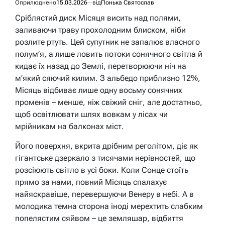
Оприлюднено
15.03.2026
від
Понька Святослав
Сріблястий диск Місяця висить над полями,
заливаючи траву прохолодним блиском, ніби
розлите ртуть. Цей супутник не запалює власного
полум’я, а лише ловить потоки сонячного світла й
кидає їх назад до Землі, перетворюючи ніч на
м’який сяючий килим. З альбедо приблизно 12%,
Місяць відбиває лише одну восьму сонячних
променів – менше, ніж свіжий сніг, але достатньо,
щоб освітлювати шлях вовкам у лісах чи
мрійникам на балконах міст.
Його поверхня, вкрита дрібним реголітом, діє як
гігантське дзеркало з тисячами нерівностей, що
розсіюють світло в усі боки. Коли Сонце стоїть
прямо за нами, повний Місяць спалахує
найяскравіше, перевершуючи Венеру в небі. А в
молодика темна сторона іноді мерехтить слабким
попелястим сяйвом – це земляшар, відбиття