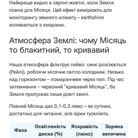
Найкраще видно в серпні-жовтні, коли Земля
повна для Місяця. Цей ефект вимірюють для
моніторингу земного клімату – earthshine
коливається з хмарами.
Атмосфера Землі: чому Місяць
то блакитний, то кривавий
Наша атмосфера фільтрує сяйво: синє розсіюється
(Рейлі), роблячи місячне світло холодним. Низько
над горизонтом – помаранчеве через пил. Під час
затемнення – червоний “кривавий Місяць”, бо
Земля пропускає лише довгі хвилі.
Повний Місяць дає 0,1-0,3 люкс – як сутінки,
достатньо для читання, але зірки тускліють.
Освітленість
Яскравість
Зоряна
Фаза
диска (%)
(люкс)
величина