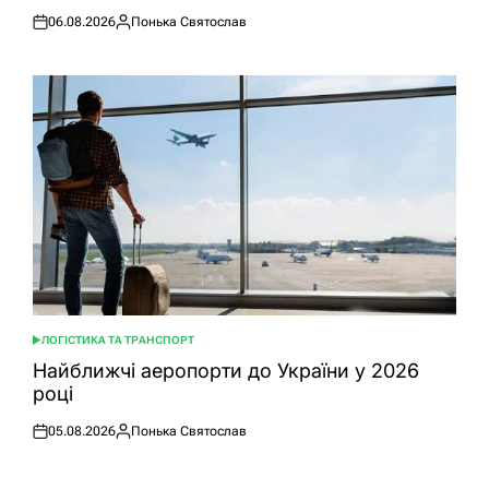
06.08.2026
Понька Святослав
Оприлюднено
Опубліковано
ЛОГІСТИКА ТА ТРАНСПОРТ
ОПУБЛІКУВАТИ
У
Найближчі аеропорти до України у 2026
році
05.08.2026
Понька Святослав
Оприлюднено
Опубліковано