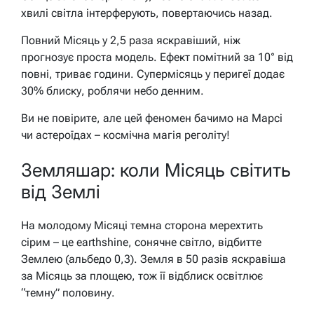
хвилі світла інтерферують, повертаючись назад.
Повний Місяць у 2,5 раза яскравіший, ніж
прогнозує проста модель. Ефект помітний за 10° від
повні, триває години. Супермісяць у перигеї додає
30% блиску, роблячи небо денним.
Ви не повірите, але цей феномен бачимо на Марсі
чи астероїдах – космічна магія реголіту!
Земляшар: коли Місяць світить
від Землі
На молодому Місяці темна сторона мерехтить
сірим – це earthshine, сонячне світло, відбитте
Землею (альбедо 0,3). Земля в 50 разів яскравіша
за Місяць за площею, тож її відблиск освітлює
“темну” половину.