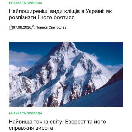
НАУКА ТА ПРИРОДА
ОПУБЛІКУВАТИ
У
Найпоширеніші види кліщів в Україні: як
розпізнати і чого боятися
07.08.2026
Понька Святослав
Оприлюднено
Опубліковано
НАУКА ТА ПРИРОДА
ОПУБЛІКУВАТИ
У
Найвища точка світу: Еверест та його
справжня висота