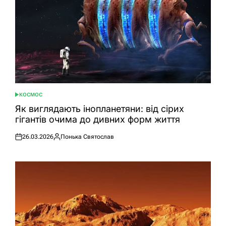
КОСМОС
ОПУБЛІКУВАТИ
У
Як виглядають інопланетяни: від сірих
гігантів очима до дивних форм життя
26.03.2026
Понька Святослав
Оприлюднено
Опубліковано