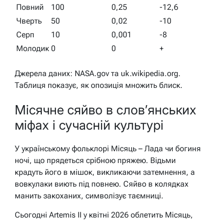
Повний
100
0,25
-12,6
Чверть
50
0,02
-10
Серп
10
0,001
-8
Молодик
0
0
+
Джерела даних: NASA.gov та uk.wikipedia.org.
Таблиця показує, як опозиція множить блиск.
Місячне сяйво в слов’янських
міфах і сучасній культурі
У українському фольклорі Місяць – Лада чи богиня
ночі, що прядеться срібною пряжею. Відьми
крадуть його в мішок, викликаючи затемнення, а
вовкулаки виють під повнею. Сяйво в колядках
манить закоханих, символізує таємниці.
Сьогодні Artemis II у квітні 2026 облетить Місяць,