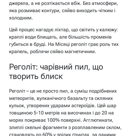
джерела, а не розтікається вбік. Без атмосфери,
яка розмиває контури, сяйво виходить чітким і
холодним.
Цей процес нагадує ліхтар, що світить у калюжу:
краплі води блищать, але більшість променів
губиться в бруді. На Місяці реголіт грає роль тих
крапель, роблячи сяйво магнетичним.
Реголіт: чарівний пил, що
творить блиск
Реголіт – це не просто пил, а суміш подрібнених
метеоритів, вулканічного базальту та скляних
кульок, утворених ударами астероїдів. Цей шар
товщиною 5-10 метрів на височинах і до 20 на
морях покриває 100% поверхні. Агглютинати,
злиплі скельні фрагменти з розплавленим склом,
становлять до 60% у зрілих ґрунтах, за даними