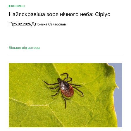
КОСМОС
ОПУБЛІКУВАТИ
У
Найяскравіша зоря нічного неба: Сіріус
25.02.2026
Понька Святослав
Оприлюднено
Опубліковано
Більше від автора