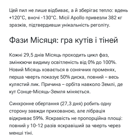
Цей пил не лише відбиває, а й зберігає тепло: вдень
+120°C, вночі -130°C. Місії Apollo привезли 382 кг
зразків, підтвердивши унікальність реголіту.
Фази Місяця: гра кутів і тіней
Кожні 29,5 днів Місяць проходить цикл фаз,
змінюючи видиму освітленість від 0% до 100%.
Новий Місяць ховається в сонячних променях,
перша чверть показує 50% диска, повний – весь
кулястий лик. Причина – орбіта навколо Землі, де
кут Сонце-Місяць-Земля міняється.
Синхронне обертання (27,3 дня) робить одну
сторону завжди прихованою, але лібрація
відкриває 59%. Яскравість не пропорційна площі:
повний у 10-12 разів яскравіший за чверть через
менші тіні.