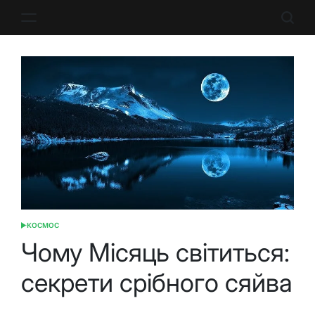
Перейти
до
вмісту
КОСМОС
ОПУБЛІКУВАТИ
У
Чому Місяць світиться:
секрети срібного сяйва