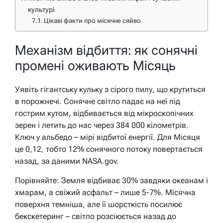
культурі
Цікаві факти про місячне сяйво
Механізм відбиття: як сонячні
промені оживають Місяць
Уявіть гігантську кульку з сірого пилу, що крутиться
в порожнечі. Сонячне світло падає на неї під
гострим кутом, відбивається від мікроскопічних
зерен і летить до нас через 384 000 кілометрів.
Ключ у альбедо – мірі відбитої енергії. Для Місяця
це 0,12, тобто 12% сонячного потоку повертається
назад, за даними NASA.gov.
Порівняйте: Земля відбиває 30% завдяки океанам і
хмарам, а свіжий асфальт – лише 5-7%. Місячна
поверхня темніша, але її шорсткість посилює
бекскетеринг – світло розсіюється назад до