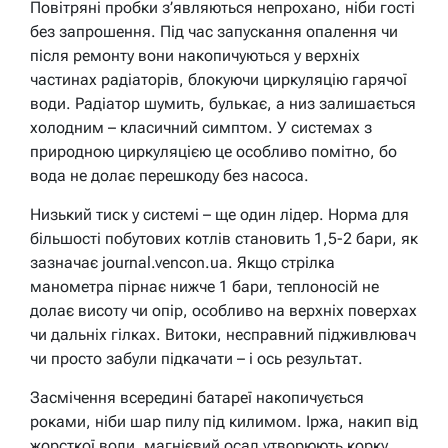
Повітряні пробки з’являються непрохано, ніби гості
без запрошення. Під час запускання опалення чи
після ремонту вони накопичуються у верхніх
частинах радіаторів, блокуючи циркуляцію гарячої
води. Радіатор шумить, булькає, а низ залишається
холодним – класичний симптом. У системах з
природною циркуляцією це особливо помітно, бо
вода не долає перешкоду без насоса.
Низький тиск у системі – ще один лідер. Норма для
більшості побутових котлів становить 1,5-2 бари, як
зазначає journal.vencon.ua. Якщо стрілка
манометра пірнає нижче 1 бари, теплоносій не
долає висоту чи опір, особливо на верхніх поверхах
чи дальніх гілках. Витоки, несправний підживлювач
чи просто забули підкачати – і ось результат.
Засмічення всередині батареї накопичується
роками, ніби шар пилу під килимом. Іржа, накип від
жорсткої води, магнієвий осад утворюють корку,