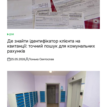
ДІМ
ОПУБЛІКУВАТИ
У
Де знайти ідентифікатор клієнта на
квитанції: точний пошук для комунальних
рахунків
25.05.2026
Понька Святослав
Оприлюднено
Опубліковано