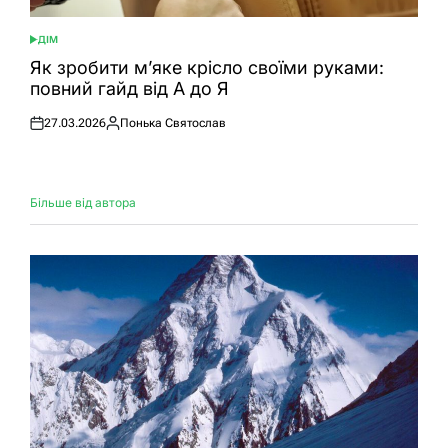
ДІМ
ОПУБЛІКУВАТИ
У
Як зробити м’яке крісло своїми руками:
повний гайд від А до Я
27.03.2026
Понька Святослав
Оприлюднено
Опубліковано
Більше від автора