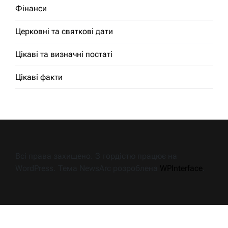
Фінанси
Церковні та святкові дати
Цікаві та визначні постаті
Цікаві факти
Всі права захищено. З гордістю працює на
WordPress. Тема NewsArc розроблена
WPInterface
.