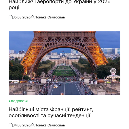
Найближчі аеропорти до України у 2026
році
05.08.2026
Понька Святослав
Оприлюднено
Опубліковано
ПОДОРОЖІ
ОПУБЛІКУВАТИ
У
Найбільші міста Франції: рейтинг,
особливості та сучасні тенденції
04.08.2026
Понька Святослав
Оприлюднено
Опубліковано