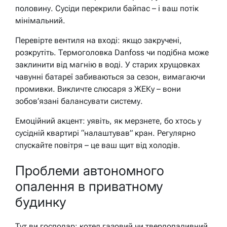
половину. Сусіди перекрили байпас – і ваш потік
мінімальний.
Перевірте вентиля на вході: якщо закручені,
розкрутіть. Термоголовка Danfoss чи подібна може
заклинити від магнію в воді. У старих хрущовках
чавунні батареї забиваються за сезон, вимагаючи
промивки. Викличте слюсаря з ЖЕКу – вони
зобов’язані балансувати систему.
Емоційний акцент: уявіть, як мерзнете, бо хтось у
сусідній квартирі “налаштував” кран. Регулярно
спускайте повітря – це ваш щит від холодів.
Проблеми автономного
опалення в приватному
будинку
Тут ви господар: котел газовий чи твердопаливний,