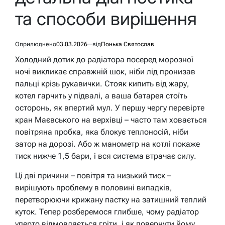
та способи вирішення
Оприлюднено
03.03.2026
від
Понька Святослав
Холодний дотик до радіатора посеред морозної
ночі викликає справжній шок, ніби лід пронизав
пальці крізь рукавички. Стояк кипить від жару,
котел гарчить у підвалі, а ваша батарея стоїть
осторонь, як впертий мул. У першу чергу перевірте
кран Маєвського на верхівці – часто там ховається
повітряна пробка, яка блокує теплоносій, ніби
затор на дорозі. Або ж манометр на котлі покаже
тиск нижче 1,5 бари, і вся система втрачає силу.
Ці дві причини – повітря та низький тиск –
вирішують проблему в половині випадків,
перетворюючи крижану пастку на затишний теплий
куток. Тепер розберемося глибше, чому радіатор
уперто відмовляється гріти, і як повернути йому