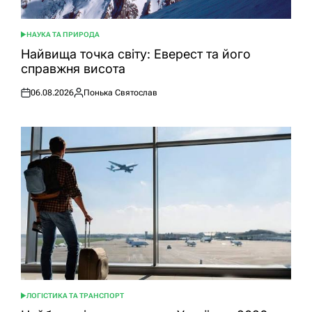
НАУКА ТА ПРИРОДА
ОПУБЛІКУВАТИ
У
Найвища точка світу: Еверест та його
справжня висота
06.08.2026
Понька Святослав
Оприлюднено
Опубліковано
ЛОГІСТИКА ТА ТРАНСПОРТ
ОПУБЛІКУВАТИ
У