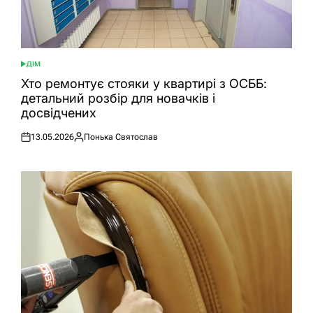
ДІМ
ОПУБЛІКУВАТИ
У
Хто ремонтує стояки у квартирі з ОСББ:
детальний розбір для новачків і
досвідчених
13.05.2026
Понька Святослав
Оприлюднено
Опубліковано