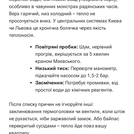
особливо в чавунних монстрах радянських часів.
Верх гарячий, низ холодний – тепло не
просочується вниз. У центральних системах Києва
чи Львова це хронічна болячка через якість
теплоносія.
Повітряні пробки:
Шум, нерівний
прогрів, вирішується за 5 хвилин
краном Маєвського.
Низький тиск:
Перевірте манометр,
підкачайте насосом до 1,5-2 бар.
Засмічення:
Потребує промивки, від
простої води до хімічних реагентів.
Після списку причин не ігноруйте інші:
заклинювання термоголовки чи вентиля, коли шток
не рухається, ніби заржавілий замок. Або байпас
перекритый сусідами – тепло йде повз вашу
квартиру.