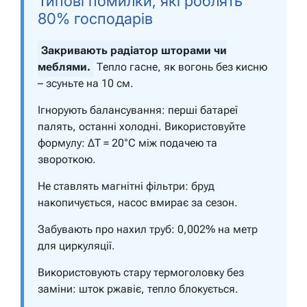
Типові помилки, які роблять
80% господарів
Закривають радіатор шторами чи
меблями.
Тепло гасне, як вогонь без кисню
– зсуньте на 10 см.
Ігнорують балансування: перші батареї
палять, останні холодні. Використовуйте
формулу: ΔT = 20°C між подачею та
звороткою.
Не ставлять магнітні фільтри: бруд
накопичується, насос вмирає за сезон.
Забувають про нахил труб: 0,002% на метр
для циркуляції.
Використовують стару термоголовку без
заміни: шток ржавіє, тепло блокується.