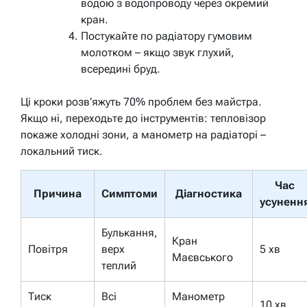
водою з водопроводу через окремий
кран.
Постукайте по радіатору гумовим
молотком – якщо звук глухий,
всередині бруд.
Ці кроки розв’яжуть 70% проблем без майстра.
Якщо ні, переходьте до інструментів: тепловізор
покаже холодні зони, а манометр на радіаторі –
локальний тиск.
Час
Причина
Симптоми
Діагностика
усуненн
Булькання,
Кран
Повітря
верх
5 хв
Маєвського
теплий
Тиск
Всі
Манометр
10 хв