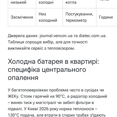
низький
холодні
котла
Низ
Постукування,
Засмічення
Години
холодний
термометр
Джерела даних: journal.vencon.ua та diatec.com.ua.
Таблиця спрощує вибір, але для точності
викликайте сервіс з тепловізором.
Холодна батарея в квартирі:
специфіка центрального
опалення
У багатоповерхівках проблема часто в сусідах чи
ЖЕКу. Стояк гарячий на 90°C, а радіатор холодний
– винен тиск у магістралі чи забиті фільтри в
підвалі. У Києві 2026 року норма теплоносія –
130°C подача, але втрати в старих трубах з’їдають