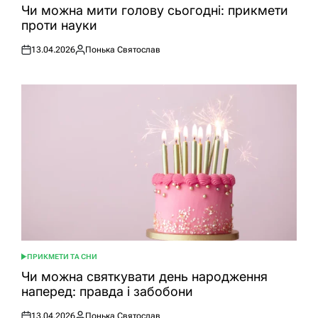
У
Чи можна мити голову сьогодні: прикмети
проти науки
13.04.2026
Понька Святослав
Оприлюднено
Опубліковано
ПРИКМЕТИ ТА СНИ
ОПУБЛІКУВАТИ
У
Чи можна святкувати день народження
наперед: правда і забобони
13.04.2026
Понька Святослав