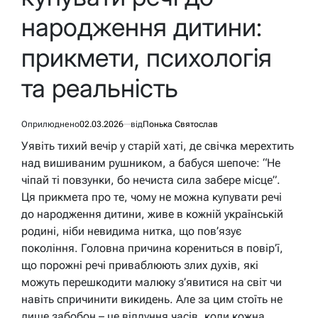
народження дитини:
прикмети, психологія
та реальність
Оприлюднено
02.03.2026
від
Понька Святослав
Уявіть тихий вечір у старій хаті, де свічка мерехтить
над вишиваним рушником, а бабуся шепоче: “Не
чіпай ті повзунки, бо нечиста сила забере місце”.
Ця прикмета про те, чому не можна купувати речі
до народження дитини, живе в кожній українській
родині, ніби невидима нитка, що пов’язує
покоління. Головна причина корениться в повір’ї,
що порожні речі приваблюють злих духів, які
можуть перешкодити малюку з’явитися на світ чи
навіть спричинити викидень. Але за цим стоїть не
лише забобон – це відлуння часів, коли кожна