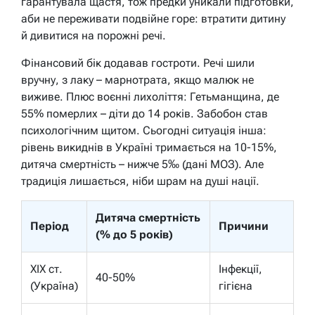
гарантувала щастя, тож предки уникали підготовки,
аби не переживати подвійне горе: втратити дитину
й дивитися на порожні речі.
Фінансовий бік додавав гостроти. Речі шили
вручну, з лаку – марнотрата, якщо малюк не
виживе. Плюс воєнні лихоліття: Гетьманщина, де
55% померлих – діти до 14 років. Забобон став
психологічним щитом. Сьогодні ситуація інша:
рівень викиднів в Україні тримається на 10-15%,
дитяча смертність – нижче 5‰ (дані МОЗ). Але
традиція лишається, ніби шрам на душі нації.
Дитяча смертність
Період
Причини
(% до 5 років)
XIX ст.
Інфекції,
40-50%
(Україна)
гігієна