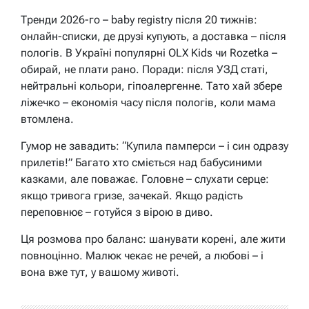
Тренди 2026-го – baby registry після 20 тижнів:
онлайн-списки, де друзі купують, а доставка – після
пологів. В Україні популярні OLX Kids чи Rozetka –
обирай, не плати рано. Поради: після УЗД статі,
нейтральні кольори, гіпоалергенне. Тато хай збере
ліжечко – економія часу після пологів, коли мама
втомлена.
Гумор не завадить: “Купила памперси – і син одразу
прилетів!” Багато хто сміється над бабусиними
казками, але поважає. Головне – слухати серце:
якщо тривога гризе, зачекай. Якщо радість
переповнює – готуйся з вірою в диво.
Ця розмова про баланс: шанувати корені, але жити
повноцінно. Малюк чекає не речей, а любові – і
вона вже тут, у вашому животі.