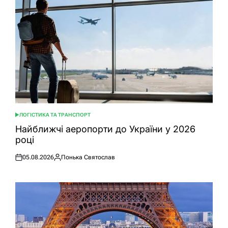
ЛОГІСТИКА ТА ТРАНСПОРТ
ОПУБЛІКУВАТИ
У
Найближчі аеропорти до України у 2026
році
05.08.2026
Понька Святослав
Оприлюднено
Опубліковано