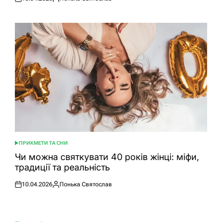
Оприлюднено
Опубліковано
ПРИКМЕТИ ТА СНИ
ОПУБЛІКУВАТИ
У
Чи можна святкувати 40 років жінці: міфи,
традиції та реальність
10.04.2026
Понька Святослав
Оприлюднено
Опубліковано