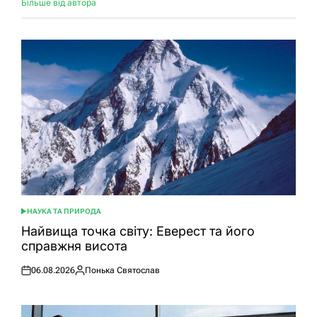
Більше від автора
НАУКА ТА ПРИРОДА
ОПУБЛІКУВАТИ
У
Найвища точка світу: Еверест та його
справжня висота
06.08.2026
Понька Святослав
Оприлюднено
Опубліковано