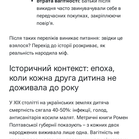
Втрата вагітності:
Батьки після
викидня часто звинувачували себе в
передчасних покупках, закріплюючи
повір’я.
Після таких переліків виникає питання: звідки це
взялося? Перехід до історії розкриває, як
реальність народила міф.
Історичний контекст: епоха,
коли кожна друга дитина не
доживала до року
У XIX столітті на українських землях дитяча
смертність сягала 40-50%: інфекції, голод,
антисанітарія косили малят. Метричні книги Ромен
Полтавської губернії показують – з кожних двох
народжених виживала лише одна. Вагітність не