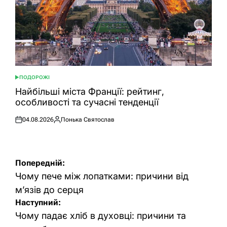
ПОДОРОЖІ
ОПУБЛІКУВАТИ
У
Найбільші міста Франції: рейтинг,
особливості та сучасні тенденції
04.08.2026
Понька Святослав
Оприлюднено
Опубліковано
Навігація
Попередній:
записів
Чому пече між лопатками: причини від
м’язів до серця
Наступний:
Чому падає хліб в духовці: причини та