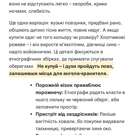
вони не відступають легко – хвороби, крики
ночами, слабкість.
Ще одна варіація: вузькі повзунки, придбані рано,
обіцяють дитині тісне життя, повне недуг. А якщо
купити одяг не того кольору чи розміру? Хлопчикові
рожеве – і він виросте м’якотілим, дівчинці синє –
надто войовничою. Ці деталі фіксуються в
етнографічних збірках, де прикмети слугували
оберегами.
Не купуй – і духи пройдуть повз,
залишивши місце для ангела-хранителя.
Порожній візок приваблює
порожнечу:
Етнографи радять класти в
нього ляльку чи червоний оберіг, аби
заповнити простір.
Пристріт від заздрісників:
Раніше
вагітність ховали, бо покупки видавали
таємницю, привертаючи лихе око.