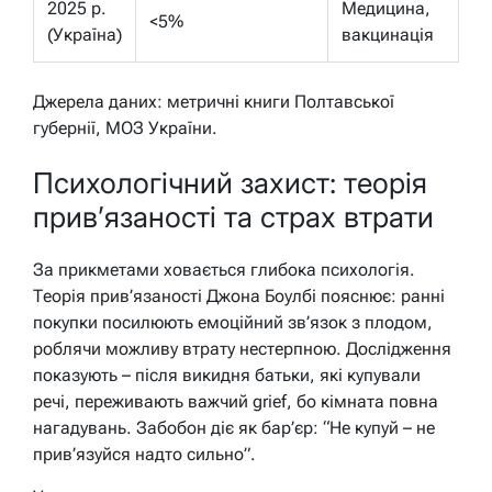
2025 р.
Медицина,
<5%
(Україна)
вакцинація
Джерела даних: метричні книги Полтавської
губернії, МОЗ України.
Психологічний захист: теорія
прив’язаності та страх втрати
За прикметами ховається глибока психологія.
Теорія прив’язаності Джона Боулбі пояснює: ранні
покупки посилюють емоційний зв’язок з плодом,
роблячи можливу втрату нестерпною. Дослідження
показують – після викидня батьки, які купували
речі, переживають важчий grief, бо кімната повна
нагадувань. Забобон діє як бар’єр: “Не купуй – не
прив’язуйся надто сильно”.