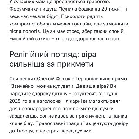
У сучасних мам це проявляється тривогою.
Форумчанки пишуть: “Купила бодіки на 20 тижні – і
весь час чекала біди”. Психологи радять
компроміс: обирати моделі онлайн, але замовляти
після пологів. Це знімає стрес, зберігаючи спокій.
Емоційний захист – ключ до здорової вагітності.
Релігійний погляд: віра
сильніша за прикмети
Священник Олексій Філюк з Тернопільщини прямо:
“Звичайно, можна купувати! Де ваша віра? Ви
народите здорову дитину – готуйтеся”. У грудні
2025-го він наголосив – лікарні вимагають одяг
для новонародженого, тож пакуйте дві сумки
заздалегідь. Бог не карає за практичність, а паніка
кличе біду. Православні традиції акцентують довіру
до Творця, а не страх перед духами.