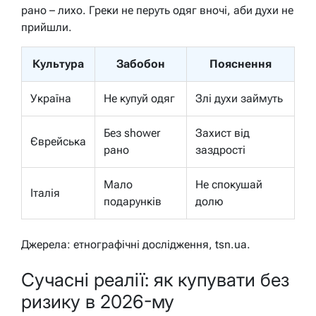
рано – лихо. Греки не перуть одяг вночі, аби духи не
прийшли.
Культура
Забобон
Пояснення
Україна
Не купуй одяг
Злі духи займуть
Без shower
Захист від
Єврейська
рано
заздрості
Мало
Не спокушай
Італія
подарунків
долю
Джерела: етнографічні дослідження, tsn.ua.
Сучасні реалії: як купувати без
ризику в 2026-му