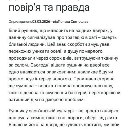
повір’я та правда
Оприлюднено
03.03.2026
від
Понька Святослав
Білий рушник, що майорить на вхідних дверях, у
давнину сигналізував про трагедію в хаті – смерть
близької людини. Цей знак скорботи змушував
перехожих уникати оселі, а душу померлого
проводжали через сорок днів, витрушуючи тканину
за селом. Сьогодні вішати рушник на двері все
одно вважається ризикованим: накликає біду чи
просто псує інтер’єр вологою. Практична сторона
ще сумніша – волога тканина провокує плісняву,
гниття дерева та скупчення бактерій, перетворюючи
затишний дім на джерело проблем.
Рушник у слов’янській культурі – не просто ганчірка
для рук, а символ життєвої дороги, оберіг від лиха.
Вішаючи його на двері, де гуляють протяги, ми ніби