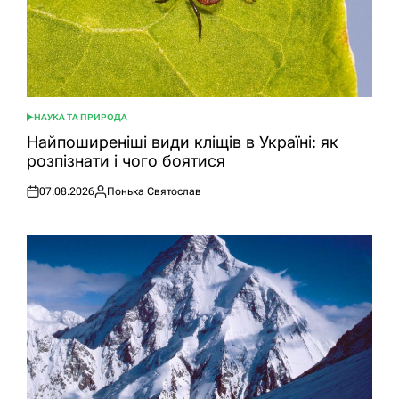
НАУКА ТА ПРИРОДА
ОПУБЛІКУВАТИ
У
Найпоширеніші види кліщів в Україні: як
розпізнати і чого боятися
07.08.2026
Понька Святослав
Оприлюднено
Опубліковано