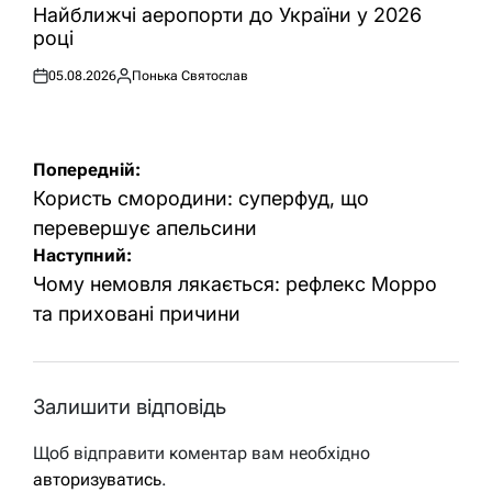
У
Найближчі аеропорти до України у 2026
році
05.08.2026
Понька Святослав
Оприлюднено
Опубліковано
Навігація
Попередній:
записів
Користь смородини: суперфуд, що
перевершує апельсини
Наступний:
Чому немовля лякається: рефлекс Морро
та приховані причини
Залишити відповідь
Щоб відправити коментар вам необхідно
авторизуватись
.