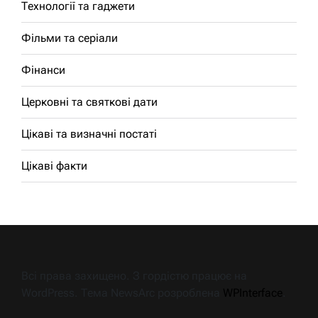
Технології та гаджети
Фільми та серіали
Фінанси
Церковні та святкові дати
Цікаві та визначні постаті
Цікаві факти
Всі права захищено. З гордістю працює на
WordPress. Тема NewsArc розроблена
WPInterface
.