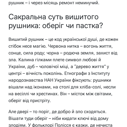
рушник – і через місяць ремонт неминучий.
Сакральна суть вишитого
рушника: оберіг чи пастка?
Вишитий рушник – це код української душі, де кожен
стібок несе магію. Червона нитка – вогонь життя,
сонце, сила роду; чорна – родюча земля, захист від
зла. Калина гілками плете символ любові й
України, дуб – чоловічої міці, а “дерево життя” у
центрі – вічність поколінь. Етнографи з Інституту
народознавства НАН України фіксують: рушники
вішали над іконами, на столі для хліба-солі, несли
на весіллі чи хрестинах. Він – місток між світами,
оберіг від пристріту.
Але двері – то поріг, де добро й зло сходяться.
Вішати туди оберіг – ніби кидати ключі від дому
злодіям. У фольклорі Полісся є казки, де нечиста