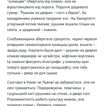
“сномцем” оберігала від повені, але не
відіштовхувала від порога. Поділля додавало
гумор: “Рушник на дверях – гості з бідою”, бо
мандрівники уникали траурних хат. На Закарпатті
угорський вплив змінив: рушник вішали тільки на
свята, а щоденний – ховали.
Слобожанщина зберігала суворість: чорно-червоні
візерунки символізували козацьку долю, вішати –
зрада роду. Карпати йшли далі – рушник на дверях
кликав ведмедів чи чугайстра, міфічних вартових.
Ці нюанси фіксують етнографи: у кожному краї
повір’я адаптувалося до ландшафту, але табу
спільне – двері не для сушки.
Сьогодні в Києві чи Львові це забувається, але на
селі тримається. Подорожуючи, помічаєш: у
гуцульській хаті рушники на стінах, а двері голі.
Різноманітність робить культуру живою, але
правило єдине – бережіть символ.