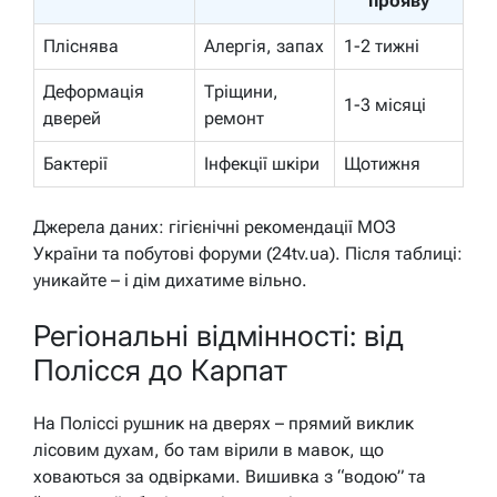
прояву
Пліснява
Алергія, запах
1-2 тижні
Деформація
Тріщини,
1-3 місяці
дверей
ремонт
Бактерії
Інфекції шкіри
Щотижня
Джерела даних: гігієнічні рекомендації МОЗ
України та побутові форуми (24tv.ua). Після таблиці:
уникайте – і дім дихатиме вільно.
Регіональні відмінності: від
Полісся до Карпат
На Поліссі рушник на дверях – прямий виклик
лісовим духам, бо там вірили в мавок, що
ховаються за одвірками. Вишивка з “водою” та