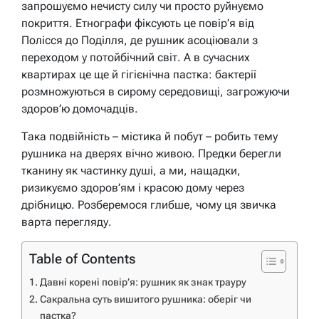
запрошуємо нечисту силу чи просто руйнуємо
покриття. Етнографи фіксують це повір’я від
Полісся до Поділля, де рушник асоціювали з
переходом у потойбічний світ. А в сучасних
квартирах це ще й гігієнічна пастка: бактерії
розмножуються в сирому середовищі, загрожуючи
здоров’ю домочадців.
Така подвійність – містика й побут – робить тему
рушника на дверях вічно живою. Предки берегли
тканину як частинку душі, а ми, нащадки,
ризикуємо здоров’ям і красою дому через
дрібницю. Розберемося глибше, чому ця звичка
варта перегляду.
Table of Contents
Давні корені повір’я: рушник як знак трауру
Сакральна суть вишитого рушника: оберіг чи
пастка?