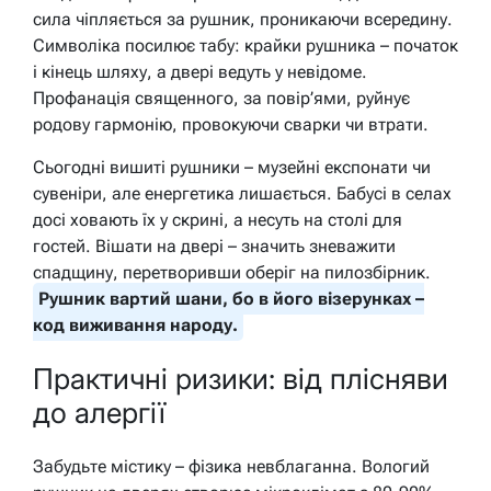
сила чіпляється за рушник, проникаючи всередину.
Символіка посилює табу: крайки рушника – початок
і кінець шляху, а двері ведуть у невідоме.
Профанація священного, за повір’ями, руйнує
родову гармонію, провокуючи сварки чи втрати.
Сьогодні вишиті рушники – музейні експонати чи
сувеніри, але енергетика лишається. Бабусі в селах
досі ховають їх у скрині, а несуть на столі для
гостей. Вішати на двері – значить зневажити
спадщину, перетворивши оберіг на пилозбірник.
Рушник вартий шани, бо в його візерунках –
код виживання народу.
Практичні ризики: від плісняви
до алергії
Забудьте містику – фізика невблаганна. Вологий