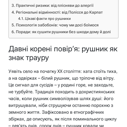
Практичні ризики: від плісняви до алергії
Регіональні відмінності: від Полісся до Карпат
Цікаві факти про рушники
Психологія забобонів: чому ми досі боїмося
Поради: як сушити рушники без шкоди дому й долі
Давні корені повір’я: рушник як
знак трауру
Уявіть село на початку ХХ століття: хата стоїть тиха,
а на одвірках – білий рушник, що тріпоче від вітру.
Це сигнал для сусідів – у родині горе, не заходьте,
не турбуйте. Традиція походить з дохристиянських
часів, коли рушник символізував шлях душі: його
витрушували, ніби струшуючи останню порохню з
земного життя. Зафіксовано в етнографічних
збірках, де описують, як після поминального циклу
– дев’ять днів, сорок днів – рушник ховали чи