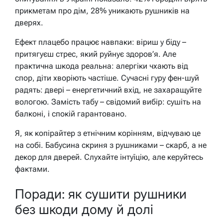
прикметам про дім, 28% уникають рушників на
дверях.
Ефект плацебо працює навпаки: віриш у біду –
притягуєш стрес, який руйнує здоров’я. Але
практична шкода реальна: алергіки чхають від
спор, діти хворіють частіше. Сучасні гуру фен-шуй
радять: двері – енергетичний вхід, не захаращуйте
вологою. Замість табу – свідомий вибір: сушіть на
балконі, і спокій гарантовано.
Я, як копірайтер з етнічним корінням, відчуваю це
на собі. Бабусина скриня з рушниками – скарб, а не
декор для дверей. Слухайте інтуїцію, але керуйтесь
фактами.
Поради: як сушити рушники
без шкоди дому й долі