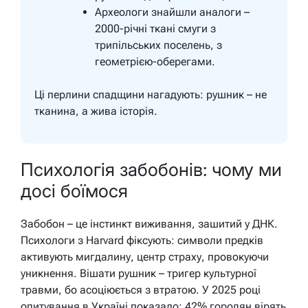
Археологи знайшли аналоги –
2000-річні ткані смуги з
трипільських поселень, з
геометрією-оберегами.
Ці перлини спадщини нагадують: рушник – не
тканина, а жива історія.
Психологія забобонів: чому ми
досі боїмося
Забобон – це інстинкт виживання, зашитий у ДНК.
Психологи з Harvard фіксують: символи предків
активують мигдалину, центр страху, провокуючи
уникнення. Вішати рушник – тригер культурної
травми, бо асоціюється з втратою. У 2025 році
опитування в Україні показало: 42% городян вірять