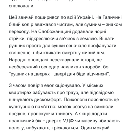
спалювали.
Цей звичай поширився по всій Україні. На Галичині
білий колір вважався чистим, але сумним – знаком
переходу. На Слобожанщині додавали чорні
стрічки, підкреслюючи зв’язок з землею. Вішати
рушник просто для сушки означало профанувати
священне: ніби кликати смерть у живий дім.
Народні оповідачі переказували історії, де
необережний господар накликав хвороби, бо
“рушник на дверях – двері для біди відчинені”.
З часом повір’я еволюціонувало. У міських
квартирах забувають про траур, але підсвідомо
відчувають дискомфорт. Психологи пояснюють це
культурною пам’яттю: мозок реагує на символи
предків, провокуючи тривогу. А якщо додати
практичний бік – двері з МДФ чи масиву вбирають
вологу, набухають, тріскаються. Один мокрий