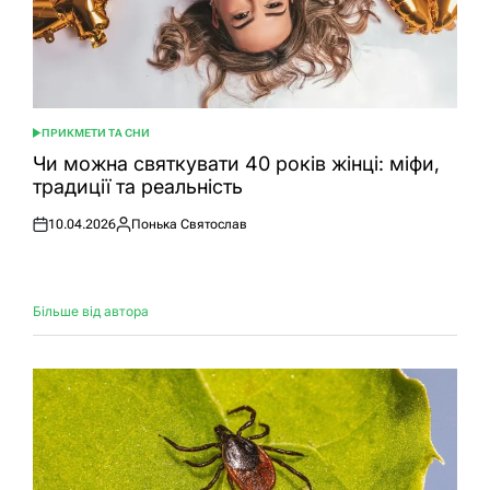
ПРИКМЕТИ ТА СНИ
ОПУБЛІКУВАТИ
У
Чи можна святкувати 40 років жінці: міфи,
традиції та реальність
10.04.2026
Понька Святослав
Оприлюднено
Опубліковано
Більше від автора