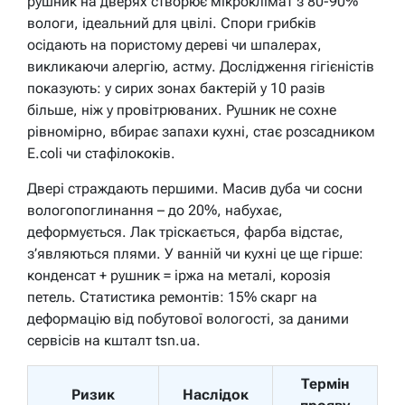
рушник на дверях створює мікроклімат з 80-90%
вологи, ідеальний для цвілі. Спори грибків
осідають на пористому дереві чи шпалерах,
викликаючи алергію, астму. Дослідження гігієністів
показують: у сирих зонах бактерій у 10 разів
більше, ніж у провітрюваних. Рушник не сохне
рівномірно, вбирає запахи кухні, стає розсадником
E.coli чи стафілококів.
Двері страждають першими. Масив дуба чи сосни
вологопоглинання – до 20%, набухає,
деформується. Лак тріскається, фарба відстає,
з’являються плями. У ванній чи кухні це ще гірше:
конденсат + рушник = іржа на металі, корозія
петель. Статистика ремонтів: 15% скарг на
деформацію від побутової вологості, за даними
сервісів на кшталт tsn.ua.
Термін
Ризик
Наслідок