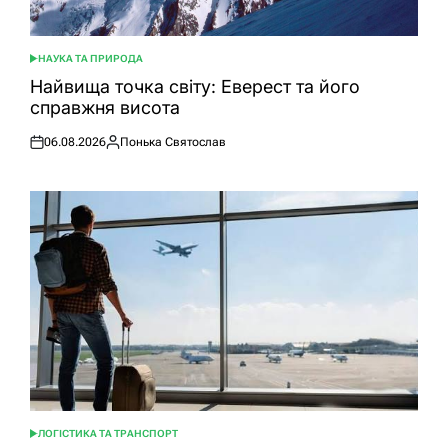
НАУКА ТА ПРИРОДА
ОПУБЛІКУВАТИ
У
Найвища точка світу: Еверест та його
справжня висота
06.08.2026
Понька Святослав
Оприлюднено
Опубліковано
ЛОГІСТИКА ТА ТРАНСПОРТ
ОПУБЛІКУВАТИ