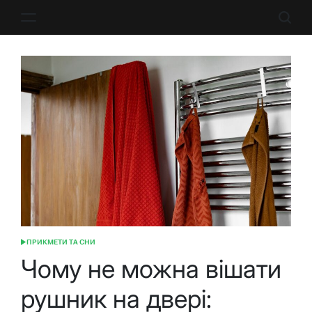
Перейти
до
вмісту
ПРИКМЕТИ ТА СНИ
ОПУБЛІКУВАТИ
У
Чому не можна вішати
рушник на двері: