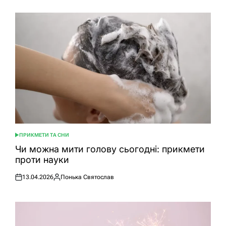
ПРИКМЕТИ ТА СНИ
ОПУБЛІКУВАТИ
У
Чи можна мити голову сьогодні: прикмети
проти науки
13.04.2026
Понька Святослав
Оприлюднено
Опубліковано