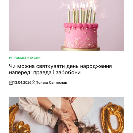
ПРИКМЕТИ ТА СНИ
ОПУБЛІКУВАТИ
У
Чи можна святкувати день народження
наперед: правда і забобони
13.04.2026
Понька Святослав
Оприлюднено
Опубліковано