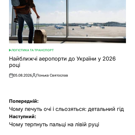
ЛОГІСТИКА ТА ТРАНСПОРТ
ОПУБЛІКУВАТИ
У
Найближчі аеропорти до України у 2026
році
05.08.2026
Понька Святослав
Оприлюднено
Опубліковано
Навігація
Попередній:
записів
Чому печуть очі і сльозяться: детальний гід
Наступний:
Чому терпнуть пальці на лівій руці