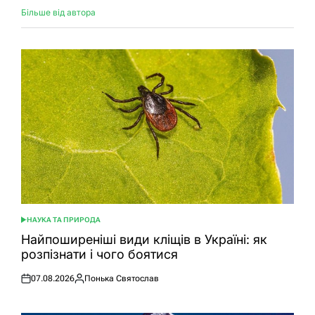
Більше від автора
НАУКА ТА ПРИРОДА
ОПУБЛІКУВАТИ
У
Найпоширеніші види кліщів в Україні: як
розпізнати і чого боятися
07.08.2026
Понька Святослав
Оприлюднено
Опубліковано