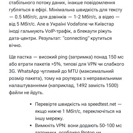
стабільного потоку даних, інакше повідомлення
губляться в ефірі. Мінімальна швидкість для тексту
— 0.5 Мбіт/с, для дзвінків — 1-2 Мбіт/с, а відео —
від 5 Мбіт/с. Але в Україні Vodafone чи Київстар
іноді гальмують VoIP-трафік, а блекаути ріжуть
дата-центри. Результат: “connecting” крутиться
вічно.
Ще пастка — високий ping (затримка) понад 150 мс
або втрати пакетів >5%, типові для VPN чи слабкого
3G. WhatsApp чутливий до MTU (максимальний
розмір пакета), тому на роутерах з неправильними
налаштуваннями (наприклад, 1492 замість 1500)
файли не йдуть.
Перевірте швидкість на speedtest.net —
якщо нижче 1 Мбіт/с, переключіться на
іншу мережу.
Вимкніть VPN: вони додають 50-100 мс
затримки, особливо Proton чи