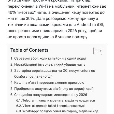
5-10 хвилин простими кроками. Наприклад,
переключення з Wi-Fi на мобільний інтернет оживає
40% “мертвих” чатів, а очищення кешу повертає до
життя ще 30%. Далі розберемо кожну причину з
технічними нюансами, кроками для Android та iOS,
плюс реальними прикладами з 2026 року, щоб ви
не просто полагодили, а й уникли повтору.
Table of Contents
Серверні збої: коли мільйони в одній лодці
Нестабільний інтернет: тихий убивця чатів
Застаріла версія додатка чи ОС: несумісність як
бомба уповільненої дії
Кеш, пам’ять і перевантаження пристрою
Проблеми з акаунтом: від блоку до верифікації
Специфіка популярних месенджерів у 2026
Telegram: канали мовчать, медіа не лоадяться
Viber: активація failed і сповіщення глухі
WhatsApp: повідомлення на годину, медіа не йде