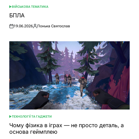
ВІЙСЬКОВА ТЕМАТИКА
ОПУБЛІКУВАТИ
У
БПЛА
19.06.2026
Понька Святослав
Оприлюднено
Опубліковано
ТЕХНОЛОГІЇ ТА ГАДЖЕТИ
ОПУБЛІКУВАТИ
У
Чому фізика в іграх — не просто деталь, а
основа геймплею