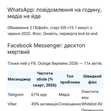
WhatsApp: повідомлення на годину,
медіа не йде
Обмеження 2 ГБ/файл, старі iOS <15.1 кинуті з
червня 2025. Фікс: Оновіть, перевірте end-to-end.
Facebook Messenger: десктоп
мертвий
Тільки web у FB. Outage березень 2026 — 11к звітів.
Частота
Топ
Швидкий
Месенджер
збоїв (%
проблема
фікс
скарг, 2026)
Очистити
Telegram
61% app
Медіа
кеш
Viber
45% активація
Сповіщення
Whitelist AV
Перемкнути