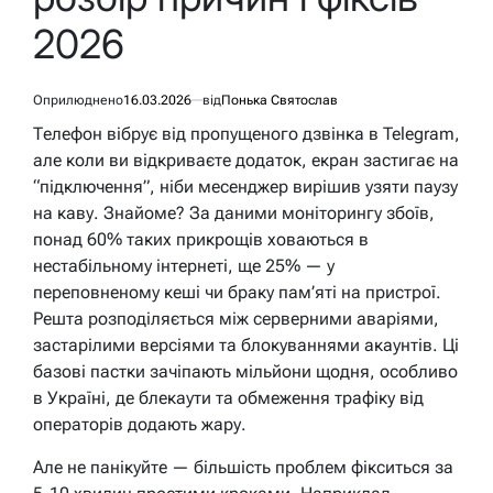
2026
Оприлюднено
16.03.2026
від
Понька Святослав
Телефон вібрує від пропущеного дзвінка в Telegram,
але коли ви відкриваєте додаток, екран застигає на
“підключення”, ніби месенджер вирішив узяти паузу
на каву. Знайоме? За даними моніторингу збоїв,
понад 60% таких прикрощів ховаються в
нестабільному інтернеті, ще 25% — у
переповненому кеші чи браку пам’яті на пристрої.
Решта розподіляється між серверними аваріями,
застарілими версіями та блокуваннями акаунтів. Ці
базові пастки зачіпають мільйони щодня, особливо
в Україні, де блекаути та обмеження трафіку від
операторів додають жару.
Але не панікуйте — більшість проблем фікситься за