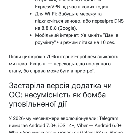
ExpressVPN під час пікових годин.
Для Wi-Fi: Забудьте мережу та
підключіться заново, або перевірте DNS
на 8.8.8.8 (Google).
Мобільний інтернет: Увімкніть “Дані в
роумінгу” чи режим літака на 10 сек.
Після цих кроків 70% інтернет-проблем зникають
миттєво. Якщо ні — переходьте до наступного
етапу, бо справа може бути в пристрої.
Застаріла версія додатка чи
ОС: несумісність як бомба
уповільненої дії
У 2026-му месенджери еволюціонували: Telegram
вимагає Android 7.0+, iOS 14+, Viber — Android 6.0+,
WhatsApp кинув старі моделі як Galaxy S3 чи iPhone