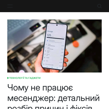
Перейти
до
вмісту
ТЕХНОЛОГІЇ ТА ГАДЖЕТИ
ОПУБЛІКУВАТИ
У
Чому не працює
месенджер: детальний
розбір причин і фіксів