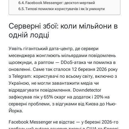
Facebook Messenger: десктоп мертвий
Типові помилки користувачів і як їх уникнути
Серверні збої: коли мільйони в
одній лодці
Уявіть гігантський дата-центр, де сервери
месенджера жонглюють мільярдами повідомлень
щосекунди, а раптом — DDoS-атака чи помилка в
оновленні. Саме так сталося 12 березня 2026 року
з Telegram: користувачі по всьому світу, включно з
Україною, не могли завантажити медіа чи
відредагувати повідомлення. Downdetector
зафіксував пік у 65% скарг на додаток і 20% на
серверні проблеми, з відгуками від Києва до Нью-
Йорка.
Facebook Messenger не відстає — у березні 2026-го
глобальний outage зачепив тисячі в США та Європі,