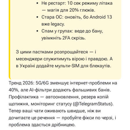
Не рестарт: 10 сек режиму літака
— магія для 20% глюків.
Стара ОС: оновіть, бо Android 13
вже legacy.
Спам у групах: веде до бану,
увімкніть 2FA скрізь.
З цими пастками розпрощайтеся — і
месенджери служитимуть вірою і правдою. А
в Україні додайте мульти-SIM для блекаутів.
Тренд 2026: 5G/6G зменшує інтернет-проблеми на
40%, але AI-фільтри додають фальшивих банів.
Профілактика — автооновлення, резерв копій
щотижня, моніторинг статусу (@TelegramStatus).
Тепер ваші чати оживають швидше, ніж ви
дочитаєте це речення — пробуйте фікси по черзі, і
проблема здасться дрібницею.