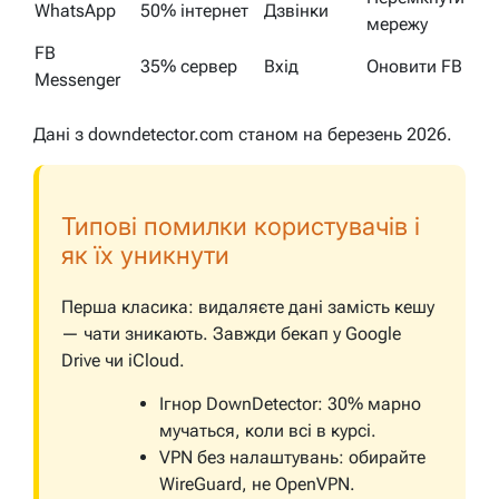
WhatsApp
50% інтернет
Дзвінки
мережу
FB
35% сервер
Вхід
Оновити FB
Messenger
Дані з downdetector.com станом на березень 2026.
Типові помилки користувачів і
як їх уникнути
Перша класика: видаляєте дані замість кешу
— чати зникають. Завжди бекап у Google
Drive чи iCloud.
Ігнор DownDetector: 30% марно
мучаться, коли всі в курсі.
VPN без налаштувань: обирайте
WireGuard, не OpenVPN.