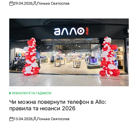
29.04.2026
Понька Святослав
Оприлюднено
Опубліковано
ТЕХНОЛОГІЇ ТА ГАДЖЕТИ
ОПУБЛІКУВАТИ
У
Чи можна повернути телефон в Allo:
правила та нюанси 2026
13.04.2026
Понька Святослав
Оприлюднено
Опубліковано