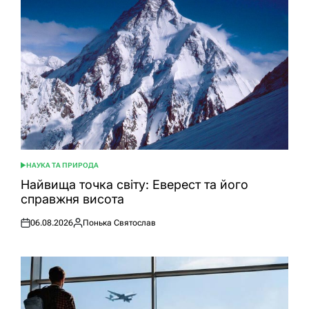
НАУКА ТА ПРИРОДА
ОПУБЛІКУВАТИ
У
Найвища точка світу: Еверест та його
справжня висота
06.08.2026
Понька Святослав
Оприлюднено
Опубліковано