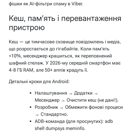
фішки як AI-фільтри спаму в Viber.
Кеш, пам’ять і перевантаження
пристрою
Кеш — це тимчасове сховище повідомлень і медіа,
що розростається до гігабайтів. Коли пам’ять
<10%, месенджер крашиться, як переповнений
шафний стелаж. У 2026-му середній смартфон має
4-8 ГБ RAM, але 50+ аппів крадуть її.
Детальні кроки для Android:
Налаштування → Додатки →
Месенджер → Очистити кеш (не дані!).
Розробник → Обмежити фонові процеси
→ Стандартно.
ADB-команда (для просунутих): adb
shell dumpsys meminfo.