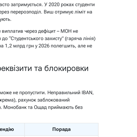
асто затримується. У 2020 роках студенти
через перерозподіл. Виш отримує ліміт на
ують.
 виплатив через дефіцит – МОН не
до “Студентського захисту” (гаряча лінія)
а 1,2 млрд грн у 2026 полегшить, але не
реквізити та блокировки
 може не пропустити. Неправильний IBAN,
 окрема), рахунок заблокований
). Монобанк та Ощад приймають без
пендію
Порада