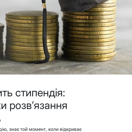
ть стипендія:
и розв’язання
в
дію, знає той момент, коли відкриває