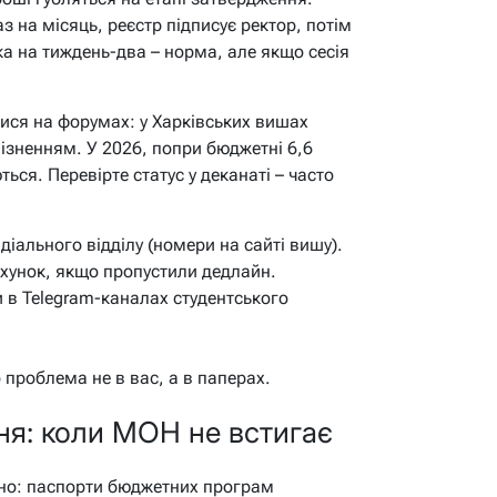
з на місяць, реєстр підписує ректор, потім
ка на тиждень-два – норма, але якщо сесія
ися на форумах: у Харківських вишах
пізненням. У 2026, попри бюджетні 6,6
ся. Перевірте статус у деканаті – часто
іального відділу (номери на сайті вишу).
хунок, якщо пропустили дедлайн.
 в Telegram-каналах студентського
о проблема не в вас, а в паперах.
я: коли МОН не встигає
рно: паспорти бюджетних програм