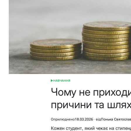
НАВЧАННЯ
ОПУБЛІКУВАТИ
У
Чому не приходи
причини та шлях
Оприлюднено
18.03.2026
від
Понька Святосла
Кожен студент, який чекає на стипен