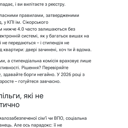
адає, і ви вилітаєте з реєстру.
 власними правилами, затвердженими
 у КПІ ім. Сікорського
ом нижче 4.0 часто залишаються без
ектронній системі, як у багатьох вишах на
 не передаються – і стипендія не
д квартири: двері зачинені, хоч ти й вдома.
и, а стипендіальна комісія враховує лише
ктивності. Рішення? Перевіряйте
, здавайте борги негайно. У 2026 році з
зросте – готуйтеся завчасно.
ільги, які не
тично
з малозабезпеченої сім’ї чи ВПО, соціальна
ець. Але ось парадокс: її не