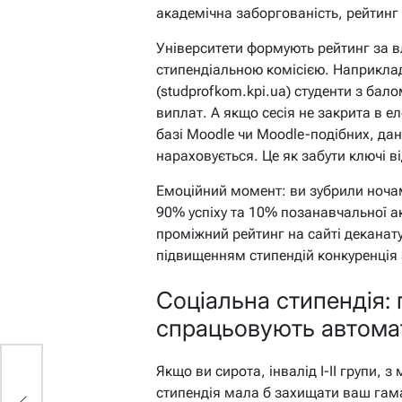
академічна заборгованість, рейтинг п
Університети формують рейтинг за
стипендіальною комісією. Наприклад,
(studprofkom.kpi.ua) студенти з бал
виплат. А якщо сесія не закрита в ел
базі Moodle чи Moodle-подібних, дані
нараховується. Це як забути ключі ві
Емоційний момент: ви зубрили ночам
90% успіху та 10% позанавчальної а
проміжний рейтинг на сайті деканату
підвищенням стипендій конкуренція 
Соціальна стипендія: п
спрацьовують автома
Якщо ви сирота, інвалід I-II групи, 
по
стипендія мала б захищати ваш гаман