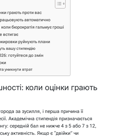
нки грають проти вас
 спрацьовують автоматично
: коли бюрократія гальмує гроші
е встигає
локировки руйнують плани
дуть вашу стипендію
026: готуйтеся до змін
роки
та уникнути втрат
ності: коли оцінки грають
орода за зусилля, і перша причина її
есії. Академічна стипендія призначається
гу: середній бал не нижче 4 з 5 або 7 з 12,
ську активність. Якщо є “двійки” чи