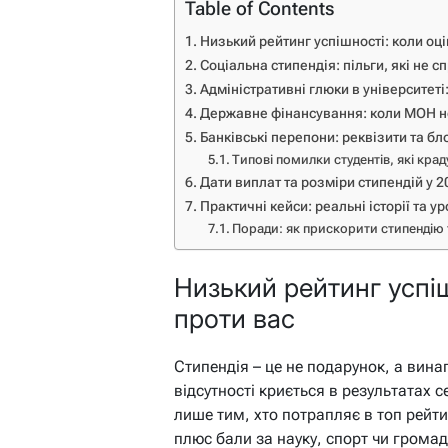
Table of Contents
Низький рейтинг успішності: коли оці
Соціальна стипендія: пільги, які не
Адміністративні глюки в університеті
Державне фінансування: коли МОН н
Банківські перепони: реквізити та б
Типові помилки студентів, які кра
Дати виплат та розміри стипендій у 2
Практичні кейси: реальні історії та у
Поради: як прискорити стипендію 
Низький рейтинг успіш
проти вас
Стипендія – це не подарунок, а винаг
відсутності криється в результатах с
лише тим, хто потрапляє в топ рейтин
плюс бали за науку, спорт чи громад