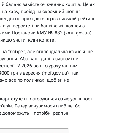
ій баланс замість очікуваних коштів. Це як
 на каву, проїзд чи скромний шопінг
пендія не приходить через низький рейтинг
 в університеті чи банківські нюанси з
даними Постанови КМУ № 882 (kmu.gov.ua),
якщо знати, куди копати.
 на “добре”, але стипендіальна комісія ще
ування. Або ваші дані в системі не
галтерії. У 2026 році, з урахуванням
000 грн з вересня (mof.gov.ua), такі
емо все по поличках, щоб ви не
карг студентів стосуються саме успішності
ар’єрів. Тепер зануримося глибше, бо
е допоможуть – потрібні реальні