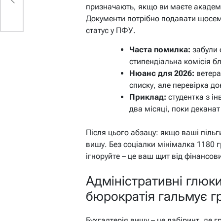
призначають, якщо ви маєте академіч
Документи потрібно подавати щосеме
статус у ПФУ.
Часта помилка:
забули о
стипендіальна комісія б
Нюанс для 2026:
ветера
списку, але перевірка до
Приклад:
студентка з ін
два місяці, поки деканат
Після цього абзацу: якщо ваші пільг
вишу. Без соціалки мінімалка 1180 гр
ігноруйте – це ваш щит від фінансови
Адміністративні глюки
бюрократія гальмує г
Бухгалтерія вишу – це лабіринт, де 