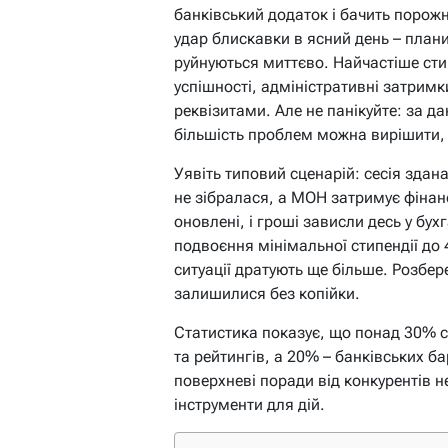
банківський додаток і бачить порожн
удар блискавки в ясний день – плани
руйнуються миттєво. Найчастіше сти
успішності, адміністративні затримки
реквізитами. Але не панікуйте: за 
більшість проблем можна вирішити, 
Уявіть типовий сценарій: сесія здана
не зібралася, а МОН затримує фінанс
оновлені, і гроші зависли десь у бух
подвоєння мінімальної стипендії до 4
ситуації дратують ще більше. Розбер
залишилися без копійки.
Статистика показує, що понад 30% с
та рейтингів, а 20% – банківських б
поверхневі поради від конкурентів н
інструменти для дій.