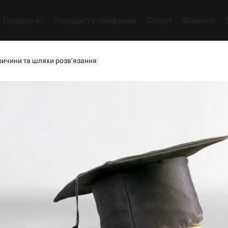
Подорожі
Поради та лайфхаки
Спорт
Фінанси
причини та шляхи розв’язання