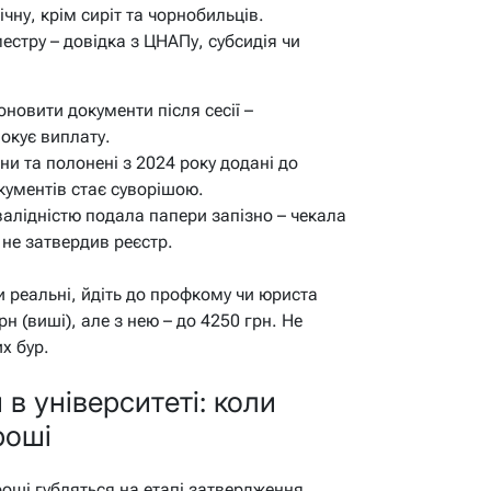
ну, крім сиріт та чорнобильців.
стру – довідка з ЦНАПу, субсидія чи
новити документи після сесії –
локує виплату.
ни та полонені з 2024 року додані до
кументів стає суворішою.
валідністю подала папери запізно – чекала
 не затвердив реєстр.
и реальні, йдіть до профкому чи юриста
н (виші), але з нею – до 4250 грн. Не
х бур.
 в університеті: коли
роші
гроші губляться на етапі затвердження.