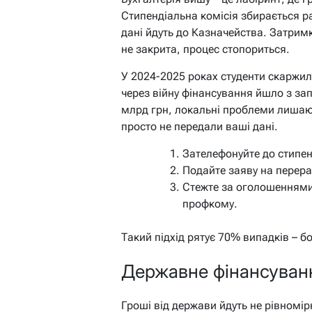
Стипендіальна комісія збирається ра
дані йдуть до Казначейства. Затрим
не закрита, процес стопориться.
У 2024-2025 роках студенти скаржил
через війну фінансування йшло з за
млрд грн, локальні проблеми лишають
просто не передали ваші дані.
Зателефонуйте до стипенд
Подайте заяву на перера
Стежте за оголошеннями
профкому.
Такий підхід рятує 70% випадків – б
Державне фінансуванн
Гроші від держави йдуть не рівномі