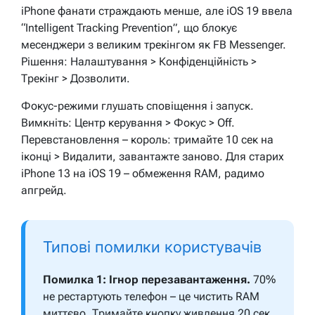
iPhone фанати страждають менше, але iOS 19 ввела
“Intelligent Tracking Prevention”, що блокує
месенджери з великим трекінгом як FB Messenger.
Рішення: Налаштування > Конфіденційність >
Трекінг > Дозволити.
Фокус-режими глушать сповіщення і запуск.
Вимкніть: Центр керування > Фокус > Off.
Перевстановлення – король: тримайте 10 сек на
іконці > Видалити, завантажте заново. Для старих
iPhone 13 на iOS 19 – обмеження RAM, радимо
апгрейд.
Типові помилки користувачів
Помилка 1: Ігнор перезавантаження.
70%
не рестартують телефон – це чистить RAM
миттєво. Тримайте кнопку живлення 20 сек.