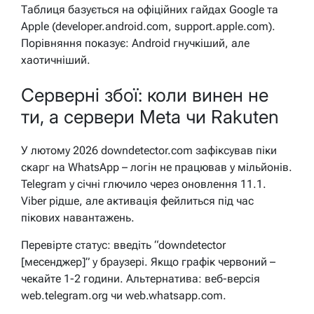
Таблиця базується на офіційних гайдах Google та
Apple (developer.android.com, support.apple.com).
Порівняння показує: Android гнучкіший, але
хаотичніший.
Серверні збої: коли винен не
ти, а сервери Meta чи Rakuten
У лютому 2026 downdetector.com зафіксував піки
скарг на WhatsApp – логін не працював у мільйонів.
Telegram у січні глючило через оновлення 11.1.
Viber рідше, але активація фейлиться під час
пікових навантажень.
Перевірте статус: введіть “downdetector
[месенджер]” у браузері. Якщо графік червоний –
чекайте 1-2 години. Альтернатива: веб-версія
web.telegram.org чи web.whatsapp.com.