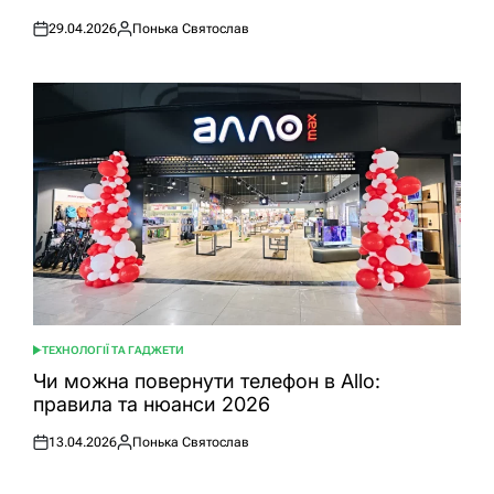
29.04.2026
Понька Святослав
Оприлюднено
Опубліковано
ТЕХНОЛОГІЇ ТА ГАДЖЕТИ
ОПУБЛІКУВАТИ
У
Чи можна повернути телефон в Allo:
правила та нюанси 2026
13.04.2026
Понька Святослав
Оприлюднено
Опубліковано