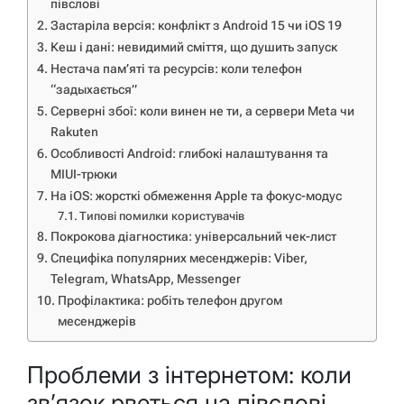
півслові
Застаріла версія: конфлікт з Android 15 чи iOS 19
Кеш і дані: невидимий сміття, що душить запуск
Нестача пам’яті та ресурсів: коли телефон
“задыхається”
Серверні збої: коли винен не ти, а сервери Meta чи
Rakuten
Особливості Android: глибокі налаштування та
MIUI-трюки
На iOS: жорсткі обмеження Apple та фокус-модус
Типові помилки користувачів
Покрокова діагностика: універсальний чек-лист
Специфіка популярних месенджерів: Viber,
Telegram, WhatsApp, Messenger
Профілактика: робіть телефон другом
месенджерів
Проблеми з інтернетом: коли
зв’язок рветься на півслові