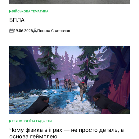
ВІЙСЬКОВА ТЕМАТИКА
ОПУБЛІКУВАТИ
У
БПЛА
19.06.2026
Понька Святослав
Оприлюднено
Опубліковано
ТЕХНОЛОГІЇ ТА ГАДЖЕТИ
ОПУБЛІКУВАТИ
У
Чому фізика в іграх — не просто деталь, а
основа геймплею