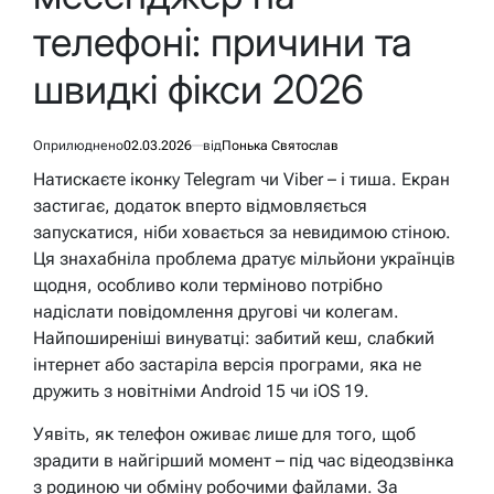
телефоні: причини та
швидкі фікси 2026
Оприлюднено
02.03.2026
від
Понька Святослав
Натискаєте іконку Telegram чи Viber – і тиша. Екран
застигає, додаток вперто відмовляється
запускатися, ніби ховається за невидимою стіною.
Ця знахабніла проблема дратує мільйони українців
щодня, особливо коли терміново потрібно
надіслати повідомлення другові чи колегам.
Найпоширеніші винуватці: забитий кеш, слабкий
інтернет або застаріла версія програми, яка не
дружить з новітніми Android 15 чи iOS 19.
Уявіть, як телефон оживає лише для того, щоб
зрадити в найгірший момент – під час відеодзвінка
з родиною чи обміну робочими файлами. За