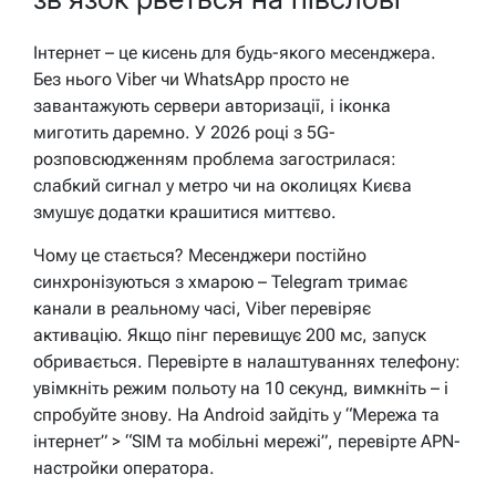
Інтернет – це кисень для будь-якого месенджера.
Без нього Viber чи WhatsApp просто не
завантажують сервери авторизації, і іконка
миготить даремно. У 2026 році з 5G-
розповсюдженням проблема загострилася:
слабкий сигнал у метро чи на околицях Києва
змушує додатки крашитися миттєво.
Чому це стається? Месенджери постійно
синхронізуються з хмарою – Telegram тримає
канали в реальному часі, Viber перевіряє
активацію. Якщо пінг перевищує 200 мс, запуск
обривається. Перевірте в налаштуваннях телефону:
увімкніть режим польоту на 10 секунд, вимкніть – і
спробуйте знову. На Android зайдіть у “Мережа та
інтернет” > “SIM та мобільні мережі”, перевірте APN-
настройки оператора.