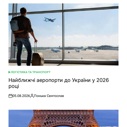
ЛОГІСТИКА ТА ТРАНСПОРТ
ОПУБЛІКУВАТИ
У
Найближчі аеропорти до України у 2026
році
05.08.2026
Понька Святослав
Оприлюднено
Опубліковано