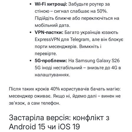
Wi-Fi хитрощі:
Забудьте роутер за
стіною – сигнал слабшає на 50%.
Підійдіть ближче або переключіться на
мобільний дата.
VPN-пастки:
Багато українців юзають
ExpressVPN для Telegram, але він блокує
порти месенджерів. Вимкніть і
перевірте.
5G-проблеми:
На Samsung Galaxy S26
5G іноді нестабільний – знизьте до 4G в
налаштуваннях.
Після таких кроків 40% користувачів бачать магію:
месенджер оживає. Якщо ні, йдемо далі – винен не
зв’язок, а сам телефон.
Застаріла версія: конфлікт з
Android 15 чи iOS 19