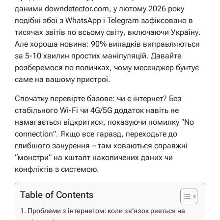
даними downdetector.com, у лютому 2026 року
подібні збої з WhatsApp і Telegram зафіксовано в
тисячах звітів по всьому світу, включаючи Україну.
Але хороша новина: 90% випадків виправляються
за 5-10 хвилин простих маніпуляцій. Давайте
розберемося по поличках, чому месенджер бунтує
саме на вашому пристрої.
Спочатку перевірте базове: чи є інтернет? Без
стабільного Wi-Fi чи 4G/5G додаток навіть не
намагається відкритися, показуючи помилку “No
connection”. Якщо все гаразд, переходьте до
глибшого занурення – там ховаються справжні
“монстри” на кшталт накопичених даних чи
конфліктів з системою.
Table of Contents
Проблеми з інтернетом: коли зв’язок рветься на