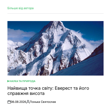
Більше від автора
НАУКА ТА ПРИРОДА
ОПУБЛІКУВАТИ
У
Найвища точка світу: Еверест та його
справжня висота
06.08.2026
Понька Святослав
Оприлюднено
Опубліковано