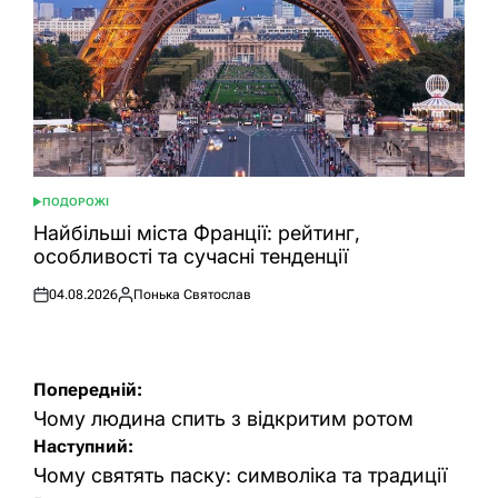
ПОДОРОЖІ
ОПУБЛІКУВАТИ
У
Найбільші міста Франції: рейтинг,
особливості та сучасні тенденції
04.08.2026
Понька Святослав
Оприлюднено
Опубліковано
Навігація
Попередній:
записів
Чому людина спить з відкритим ротом
Наступний:
Чому святять паску: символіка та традиції