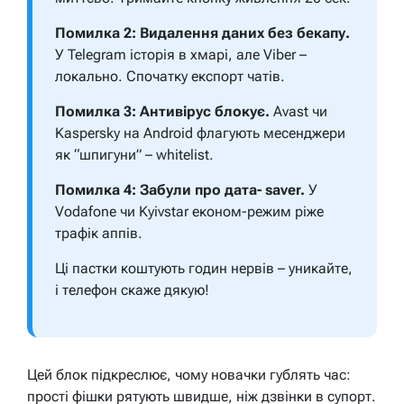
Помилка 2: Видалення даних без бекапу.
У Telegram історія в хмарі, але Viber –
локально. Спочатку експорт чатів.
Помилка 3: Антивірус блокує.
Avast чи
Kaspersky на Android флагують месенджери
як “шпигуни” – whitelist.
Помилка 4: Забули про дата- saver.
У
Vodafone чи Kyivstar економ-режим ріже
трафік аппів.
Ці пастки коштують годин нервів – уникайте,
і телефон скаже дякую!
Цей блок підкреслює, чому новачки гублять час:
прості фішки рятують швидше, ніж дзвінки в супорт.