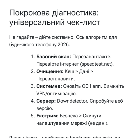
Покрокова діагностика:
універсальний чек-лист
Не гадайте – дійте системно. Ось алгоритм для
будь-якого телефону 2026.
Базовий скан:
Перезавантажте.
Перевірте інтернет (speedtest.net).
Очищення:
Кеш > Дані >
Перевстановити.
Системне:
Оновіть ОС і апп. Вимкніть
VPN/оптимізацію.
Сервер:
Downdetector. Спробуйте веб-
версію.
Екстрим:
Безпека > Скинути
налаштування мережі (не дані).
Якщо нічого – проблема в hardware: віднесіть до