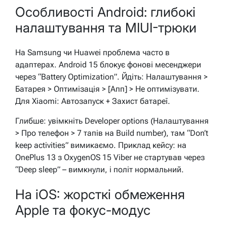
Особливості Android: глибокі
налаштування та MIUI-трюки
На Samsung чи Huawei проблема часто в
адаптерах. Android 15 блокує фонові месенджери
через “Battery Optimization”. Йдіть: Налаштування >
Батарея > Оптимізація > [Апп] > Не оптимізувати.
Для Xiaomi: Автозапуск + Захист батареї.
Глибше: увімкніть Developer options (Налаштування
> Про телефон > 7 тапів на Build number), там “Don’t
keep activities” вимикаємо. Приклад кейсу: на
OnePlus 13 з OxygenOS 15 Viber не стартував через
“Deep sleep” – вимкнули, і політ нормальний.
На iOS: жорсткі обмеження
Apple та фокус-модус