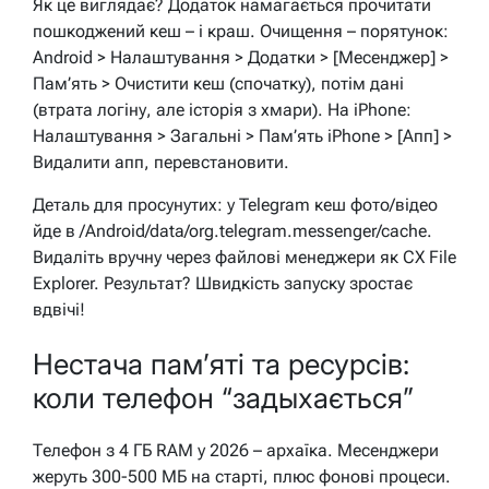
Як це виглядає? Додаток намагається прочитати
пошкоджений кеш – і краш. Очищення – порятунок:
Android > Налаштування > Додатки > [Месенджер] >
Пам’ять > Очистити кеш (спочатку), потім дані
(втрата логіну, але історія з хмари). На iPhone:
Налаштування > Загальні > Пам’ять iPhone > [Апп] >
Видалити апп, перевстановити.
Деталь для просунутих: у Telegram кеш фото/відео
йде в /Android/data/org.telegram.messenger/cache.
Видаліть вручну через файлові менеджери як CX File
Explorer. Результат? Швидкість запуску зростає
вдвічі!
Нестача пам’яті та ресурсів:
коли телефон “задыхається”
Телефон з 4 ГБ RAM у 2026 – архаїка. Месенджери
жеруть 300-500 МБ на старті, плюс фонові процеси.