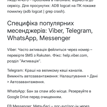
сервісу. Для просунутих: ADB logcat на ПК покаже
помилку (adb logcat | grep crash).
Специфіка популярних
месенджерів: Viber, Telegram,
WhatsApp, Messenger
Viber: Часто активація фейлиться через номер –
перевірте SMS з Rakuten. Фікс: help.viber.com,
розділ “Активація”.
Telegram: Краші на великому кеші каналів.
Вимкніть автозавантаження: Налаштування > Дані
> Автозавантаження.
WhatsApp: Бан за спам або місце. Резервуйте в
Google Drive перед очищенням.
FB Messenger: Meta-багі – лог-аут/лог-ін через