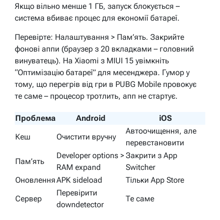
Якщо вільно менше 1 ГБ, запуск блокується –
система вбиває процес для економії батареї.
Перевірте: Налаштування > Пам’ять. Закрийте
фонові аппи (браузер з 20 вкладками – головний
винуватець). На Xiaomi з MIUI 15 увімкніть
“Оптимізацію батареї” для месенджера. Гумор у
тому, що перегрів від гри в PUBG Mobile провокує
те саме – процесор тротлить, апп не стартує.
Проблема
Android
iOS
Автоочищення, але
Кеш
Очистити вручну
перевстановити
Developer options >
Закрити з App
Пам’ять
RAM expand
Switcher
Оновлення
APK sideload
Тільки App Store
Перевірити
Сервер
Те саме
downdetector