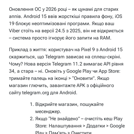
Оновлення ОС у 2026 році – як цунамі для старих
аппів. Android 15 ввів жорсткіші правила фону, iOS
19 блокує неоптимізовані програми. Якщо ваш
Viber стоїть на версії 24.5 з 2025, він не відкриється
– система просто ігнорує його запити на RAM.
Приклад з життя: користувач на Pixel 9 з Android 15
скаржиться, що Telegram зависає на сплеш-скріні.
Чому? Нова версія Telegram 11.2 вимагає API рівня
34, а стара – ні. Оновіть у Google Play чи App Store:
тримайте палець на іконці > “Оновити”. Якщо
магазин глючить, завантажте APK з офіційного
сайту telegram.org для Android.
Відкрийте магазин, пошукайте
месенджер.
Якщо “Не знайдено” – очистіть кеш Play
Store: Налаштування > Додатки > Google
Play > Пам’ять > Очистити.