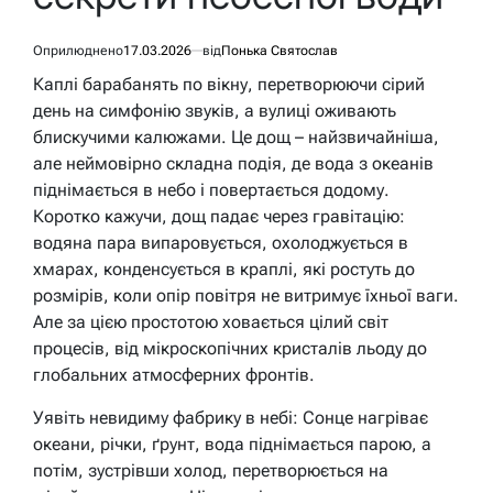
Оприлюднено
17.03.2026
від
Понька Святослав
Каплі барабанять по вікну, перетворюючи сірий
день на симфонію звуків, а вулиці оживають
блискучими калюжами. Це дощ – найзвичайніша,
але неймовірно складна подія, де вода з океанів
піднімається в небо і повертається додому.
Коротко кажучи, дощ падає через гравітацію:
водяна пара випаровується, охолоджується в
хмарах, конденсується в краплі, які ростуть до
розмірів, коли опір повітря не витримує їхньої ваги.
Але за цією простотою ховається цілий світ
процесів, від мікроскопічних кристалів льоду до
глобальних атмосферних фронтів.
Уявіть невидиму фабрику в небі: Сонце нагріває
океани, річки, ґрунт, вода піднімається парою, а
потім, зустрівши холод, перетворюється на