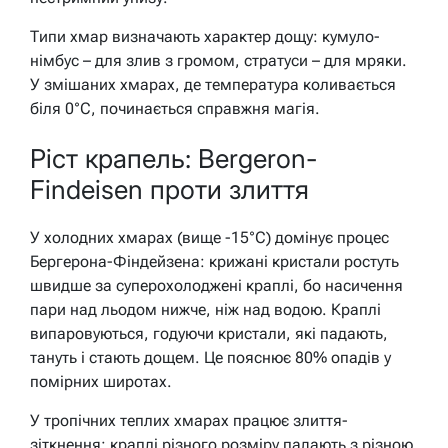
Типи хмар визначають характер дощу: кумуло-
німбус – для злив з громом, стратуси – для мряки.
У змішаних хмарах, де температура коливається
біля 0°C, починається справжня магія.
Ріст крапель: Bergeron-
Findeisen проти злиття
У холодних хмарах (вище -15°C) домінує процес
Бергерона-Фіндейзена: крижані кристали ростуть
швидше за суперохолоджені краплі, бо насичення
пари над льодом нижче, ніж над водою. Краплі
випаровуються, годуючи кристали, які падають,
тануть і стають дощем. Це пояснює 80% опадів у
помірних широтах.
У тропічних теплих хмарах працює злиття-
зіткнення: краплі різного розміру падають з різною