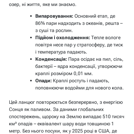
озер, ні життя, яке ми знаємо.
Випаровування:
Основний етап, де
86% пари надходить з океанів, решта –
з суші та рослин.
Підйом і охолодження:
Тепле вологе
повітря несе пар у стратосферу, де тиск
і температура падають.
Конденсація:
Пара осідає на пил, сіль,
бактерії – ядра конденсації, утворюючи
краплі розміром 0,01 мм.
Опади:
Краплі ростуть і падають,
поповнюючи водойми для нового кола.
Цей ланцюг повторюється безперервно, з енергією
Сонця як паливом. За даними глобальних
спостережень, щороку на Землю випадає 510 тисяч
км³ опадів – еквівалент шару води товщиною 1
метр. Без нього посухи, як у 2025 році в США, де