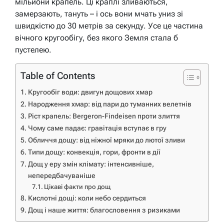
мільйони крапель. Ці краплі зливаються,
замерзають, тануть – і ось вони мчать униз зі
швидкістю до 30 метрів за секунду. Усе це частина
вічного кругообігу, без якого Земля стала б
пустелею.
Table of Contents
Кругообіг води: двигун дощових хмар
Народження хмар: від пари до туманних велетнів
Ріст крапель: Bergeron-Findeisen проти злиття
Чому саме падає: гравітація вступає в гру
Обличчя дощу: від ніжної мряки до лютої зливи
Типи дощу: конвекція, гори, фронти в дії
Дощ у еру змін клімату: інтенсивніше,
непередбачуваніше
Цікаві факти про дощ
Кислотні дощі: коли небо сердиться
Дощ і наше життя: благословення з ризиками