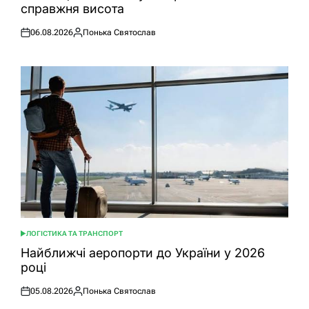
справжня висота
06.08.2026
Понька Святослав
Оприлюднено
Опубліковано
ЛОГІСТИКА ТА ТРАНСПОРТ
ОПУБЛІКУВАТИ
У
Найближчі аеропорти до України у 2026
році
05.08.2026
Понька Святослав
Оприлюднено
Опубліковано