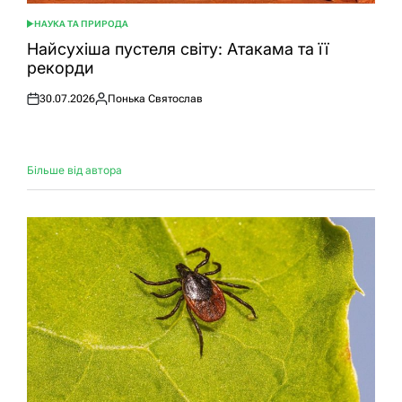
НАУКА ТА ПРИРОДА
ОПУБЛІКУВАТИ
У
Найсухіша пустеля світу: Атакама та її
рекорди
30.07.2026
Понька Святослав
Оприлюднено
Опубліковано
Більше від автора