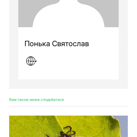
Понька Святослав
Вам також може сподобатися