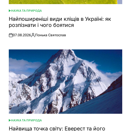
НАУКА ТА ПРИРОДА
ОПУБЛІКУВАТИ
У
Найпоширеніші види кліщів в Україні: як
розпізнати і чого боятися
07.08.2026
Понька Святослав
Оприлюднено
Опубліковано
НАУКА ТА ПРИРОДА
ОПУБЛІКУВАТИ
У
Найвища точка світу: Еверест та його