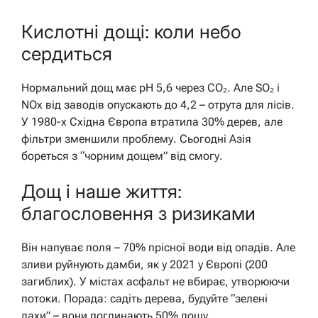
Кислотні дощі: коли небо
сердиться
Нормальний дощ має pH 5,6 через CO₂. Але SO₂ і
NOx від заводів опускають до 4,2 – отрута для лісів.
У 1980-х Східна Європа втратила 30% дерев, але
фільтри зменшили проблему. Сьогодні Азія
бореться з “чорним дощем” від смогу.
Дощ і наше життя:
благословення з ризиками
Він напуває поля – 70% прісної води від опадів. Але
зливи руйнують дамби, як у 2021 у Європі (200
загиблих). У містах асфальт не вбирає, утворюючи
потоки. Порада: садіть дерева, будуйте “зелені
дахи” – вони поглинають 50% дощу.