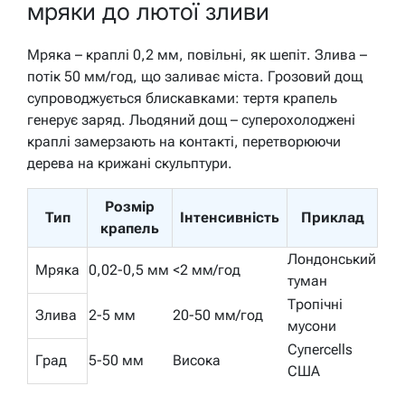
мряки до лютої зливи
Мряка – краплі 0,2 мм, повільні, як шепіт. Злива –
потік 50 мм/год, що заливає міста. Грозовий дощ
супроводжується блискавками: тертя крапель
генерує заряд. Льодяний дощ – суперохолоджені
краплі замерзають на контакті, перетворюючи
дерева на крижані скульптури.
Розмір
Тип
Інтенсивність
Приклад
крапель
Лондонський
Мряка
0,02-0,5 мм
<2 мм/год
туман
Тропічні
Злива
2-5 мм
20-50 мм/год
мусони
Супercells
Град
5-50 мм
Висока
США