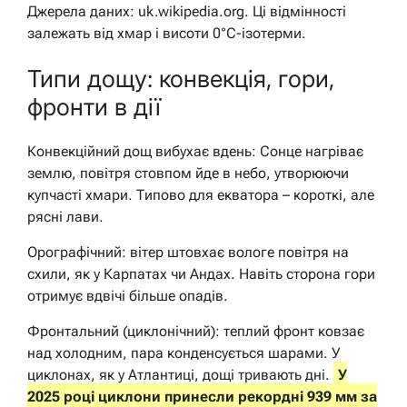
Джерела даних: uk.wikipedia.org. Ці відмінності
залежать від хмар і висоти 0°C-ізотерми.
Типи дощу: конвекція, гори,
фронти в дії
Конвекційний дощ вибухає вдень: Сонце нагріває
землю, повітря стовпом йде в небо, утворюючи
купчасті хмари. Типово для екватора – короткі, але
рясні лави.
Орографічний: вітер штовхає вологе повітря на
схили, як у Карпатах чи Андах. Навіть сторона гори
отримує вдвічі більше опадів.
Фронтальний (циклонічний): теплий фронт ковзає
над холодним, пара конденсується шарами. У
циклонах, як у Атлантиці, дощі тривають дні.
У
2025 році циклони принесли рекордні 939 мм за