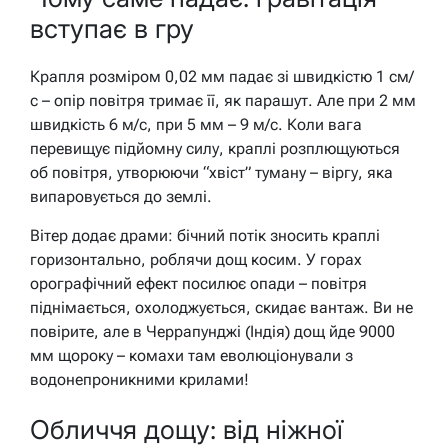
вступає в гру
Крапля розміром 0,02 мм падає зі швидкістю 1 см/
с – опір повітря тримає її, як парашут. Але при 2 мм
швидкість 6 м/с, при 5 мм – 9 м/с. Коли вага
перевищує підйомну силу, краплі розплющуються
об повітря, утворюючи “хвіст” туману – віргу, яка
випаровується до землі.
Вітер додає драми: бічний потік зносить краплі
горизонтально, роблячи дощ косим. У горах
орографічний ефект посилює опади – повітря
піднімається, охолоджується, скидає вантаж. Ви не
повірите, але в Черрапунджі (Індія) дощ йде 9000
мм щороку – комахи там еволюціонували з
водонепроникними крилами!
Обличчя дощу: від ніжної