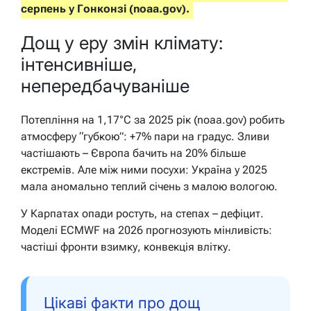
серпень у Гонконзі (noaa.gov).
Дощ у еру змін клімату:
інтенсивніше,
непередбачуваніше
Потепління на 1,17°C за 2025 рік (noaa.gov) робить
атмосферу “губкою”: +7% пари на градус. Зливи
частішають – Європа бачить на 20% більше
екстремів. Але між ними посухи: Україна у 2025
мала аномально теплий січень з малою вологою.
У Карпатах опади ростуть, на степах – дефіцит.
Моделі ECMWF на 2026 прогнозують мінливість:
частіші фронти взимку, конвекція влітку.
Цікаві факти про дощ