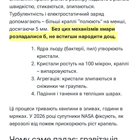
швидкістю, стикаються, злипаються.
Турбулентність і електростатичний заряд
допомагають – більші краплі “полюють” на менші,
досягаючи 5 мм.
Без цих механізмів хмари
розпадалися б, не встигши народити дощ.
Ядра льоду (бактерії, пил) утворюють
кристали.
Кристали ростуть на 100 мікрон, краплі
– випаровуються.
Агрегація: кристали злипаються в
сніжинки чи граупель.
Падіння і танення в тепліших шарах.
Ці процеси тривають хвилини в зливах, години в
мряках. У 2026 році супутники NASA фіксують, як
аерозолі від пожеж прискорюють ріст крапель.
Чому саме падає: гравітація