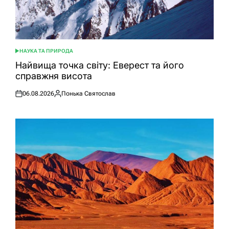
НАУКА ТА ПРИРОДА
ОПУБЛІКУВАТИ
У
Найвища точка світу: Еверест та його
справжня висота
06.08.2026
Понька Святослав
Оприлюднено
Опубліковано