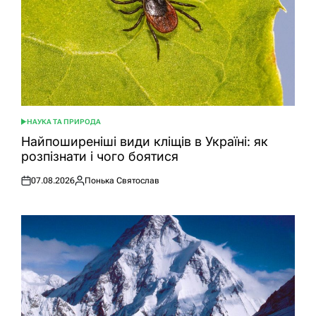
НАУКА ТА ПРИРОДА
ОПУБЛІКУВАТИ
У
Найпоширеніші види кліщів в Україні: як
розпізнати і чого боятися
07.08.2026
Понька Святослав
Оприлюднено
Опубліковано