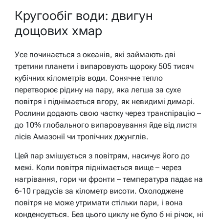
Кругообіг води: двигун
дощових хмар
Усе починається з океанів, які займають дві
третини планети і випаровують щороку 505 тисяч
кубічних кілометрів води. Сонячне тепло
перетворює рідину на пару, яка легша за сухе
повітря і піднімається вгору, як невидимі димарі.
Рослини додають свою частку через транспірацію –
до 10% глобального випаровування йде від листя
лісів Амазонії чи тропічних джунглів.
Цей пар змішується з повітрям, насичує його до
межі. Коли повітря піднімається вище – через
нагрівання, гори чи фронти – температура падає на
6-10 градусів за кілометр висоти. Охолоджене
повітря не може утримати стільки пари, і вона
конденсується. Без цього циклу не було б ні річок, ні