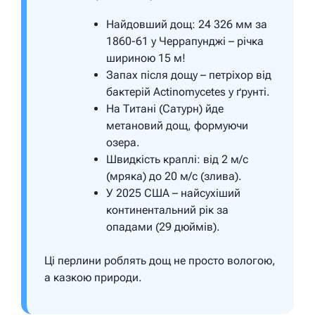
Найдовший дощ: 24 326 мм за
1860-61 у Черрапунджі – річка
шириною 15 м!
Запах після дощу – петріхор від
бактерій Actinomycetes у ґрунті.
На Титані (Сатурн) йде
метановий дощ, формуючи
озера.
Швидкість краплі: від 2 м/с
(мряка) до 20 м/с (злива).
У 2025 США – найсухіший
континентальний рік за
опадами (29 дюймів).
Ці перлини роблять дощ не просто вологою,
а казкою природи.