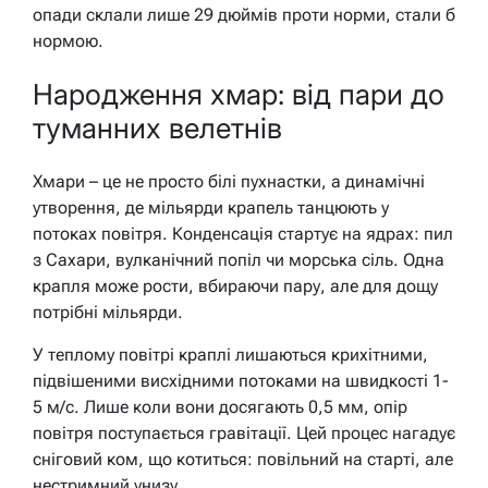
опади склали лише 29 дюймів проти норми, стали б
нормою.
Народження хмар: від пари до
туманних велетнів
Хмари – це не просто білі пухнастки, а динамічні
утворення, де мільярди крапель танцюють у
потоках повітря. Конденсація стартує на ядрах: пил
з Сахари, вулканічний попіл чи морська сіль. Одна
крапля може рости, вбираючи пару, але для дощу
потрібні мільярди.
У теплому повітрі краплі лишаються крихітними,
підвішеними висхідними потоками на швидкості 1-
5 м/с. Лише коли вони досягають 0,5 мм, опір
повітря поступається гравітації. Цей процес нагадує
сніговий ком, що котиться: повільний на старті, але
нестримний унизу.