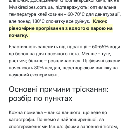
шапочки. Дослідження хлібопекарської хімії, як на
lvivskirecipes.com.ua, підтверджують: оптимальна
температура клейковини – 60-70°C для денатурації,
але понад 180°C спочатку все руйнує.
Ключ:
рівномірне прогрівання з вологою парою на
початку.
Еластичність залежить від гідратації – 60-65% води
до борошна для пасочного тіста. Менше – туге,
рветься; більше – розпливається. Ці фізичні закони
пояснюють 80% невдач, перетворюючи випічку на
науковий експеримент.
Основні причини тріскання:
розбір по пунктах
Кожна помилка – ланка ланцюга, що веде до
катастрофи. Почнемо з найпоширенішої, за
спостереженнями tsn.ua: форми заповнені тістом,