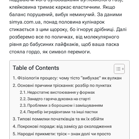
клейковина тримає каркас еластичним. Якщо
баланс порушений, вибух неминучий. За даними
simya.com.ua, понад половина кулінарок
стикається з цим щороку, бо ігнорує дрібниці. Далі
розберемо все по поличках, від молекулярного
рівня до бабусиних лайфхаків, щоб ваша паска
стояла гордо, як символ перемоги.
Table of Contents
Фізіологія процесу: чому тісто “вибухає” як вулкан
Основні причини тріскання: розбір по пунктах
Недостатнє вистоювання у формах
Занадто гаряча духовка на старті
Проблеми з борошном і замішуванням
Перебір інгредієнтами та інші пастки
Типові помилки початківців та як їх обійти
Покрокові поради: від замісу до охолодження
Народні прикмети: тріск – знак долі чи просто