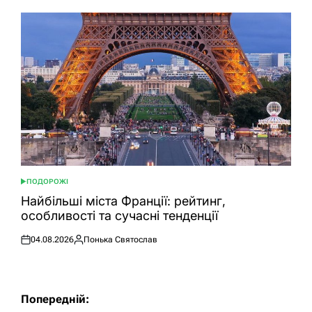
ПОДОРОЖІ
ОПУБЛІКУВАТИ
У
Найбільші міста Франції: рейтинг,
особливості та сучасні тенденції
04.08.2026
Понька Святослав
Оприлюднено
Опубліковано
Навігація
Попередній: