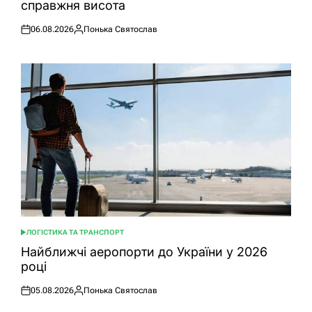
справжня висота
06.08.2026
Понька Святослав
Оприлюднено
Опубліковано
ЛОГІСТИКА ТА ТРАНСПОРТ
ОПУБЛІКУВАТИ
У
Найближчі аеропорти до України у 2026
році
05.08.2026
Понька Святослав
Оприлюднено
Опубліковано