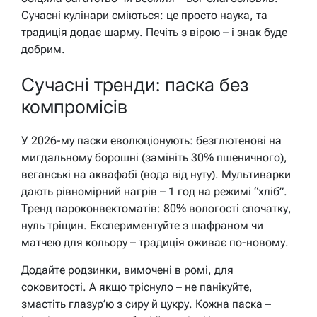
Сучасні кулінари сміються: це просто наука, та
традиція додає шарму. Печіть з вірою – і знак буде
добрим.
Сучасні тренди: паска без
компромісів
У 2026-му паски еволюціонують: безглютенові на
мигдальному борошні (замініть 30% пшеничного),
веганські на аквафабі (вода від нуту). Мультиварки
дають рівномірний нагрів – 1 год на режимі “хліб”.
Тренд пароконвектоматів: 80% вологості спочатку,
нуль тріщин. Експериментуйте з шафраном чи
матчею для кольору – традиція оживає по-новому.
Додайте родзинки, вимочені в ромі, для
соковитості. А якщо тріснуло – не панікуйте,
змастіть глазур’ю з сиру й цукру. Кожна паска –