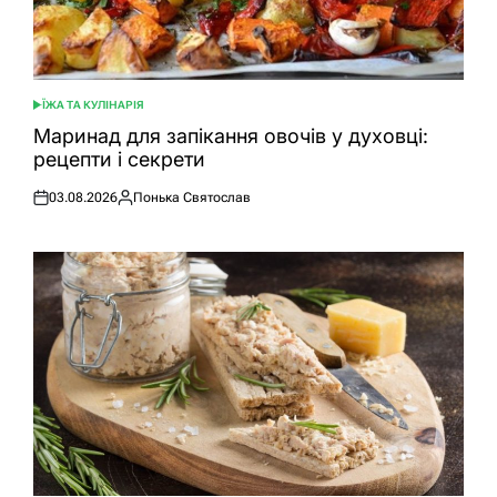
ЇЖА ТА КУЛІНАРІЯ
ОПУБЛІКУВАТИ
У
Маринад для запікання овочів у духовці:
рецепти і секрети
03.08.2026
Понька Святослав
Оприлюднено
Опубліковано