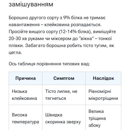
замішуванням
Борошно другого сорту з 9% білка не тримає
навантаження – клейковина розпадається.
Просійте вищого сорту (12-14% білка), вимішуйте
20-30 хв руками чи міксером до “вікна” – тонкої
плівки. Забагато борошна робить тісто тугим, як
цегла.
Ось таблиця порівняння типових вад:
Причина
Симптом
Наслідок
Низька
Тісто липке, не
Рівномірні
клейковина
тягнеться
мікротріщини
Велика
Висока
Швидка
тріщина
температура
скоринка зверху
збоку