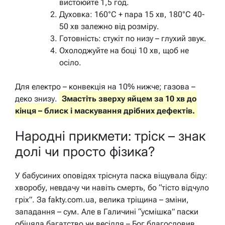
вистоюйте 1,5 год.
Духовка: 160°C + пара 15 хв, 180°C 40-
50 хв залежно від розміру.
Готовність: стукіт по низу – глухий звук.
Охолоджуйте на боці 10 хв, щоб не
осіло.
Для електро – конвекція на 10% нижче; газова –
деко знизу.
Змастіть зверху яйцем за 10 хв до
кінця – блиск і маскування дрібних дефектів.
Народні прикмети: тріск – знак
долі чи просто фізика?
У бабусиних оповідях тріснута паска віщувала біду:
хворобу, невдачу чи навіть смерть, бо “тісто відчуло
гріх”. За fakty.com.ua, велика тріщина – зміни,
западання – сум. Але в Галичині “усмішка” паски
обіцяла багатство чи весілля – Бог благословив.