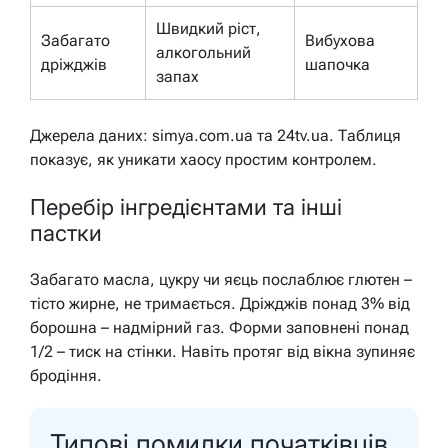
Швидкий ріст,
Забагато
Вибухова
алкогольний
дріжджів
шапочка
запах
Джерела даних: simya.com.ua та 24tv.ua. Таблиця
показує, як уникати хаосу простим контролем.
Перебір інгредієнтами та інші
пастки
Забагато масла, цукру чи яєць послаблює глютен –
тісто жирне, не тримається. Дріжджів понад 3% від
борошна – надмірний газ. Форми заповнені понад
1/2 – тиск на стінки. Навіть протяг від вікна зупиняє
бродіння.
Типові помилки початківців