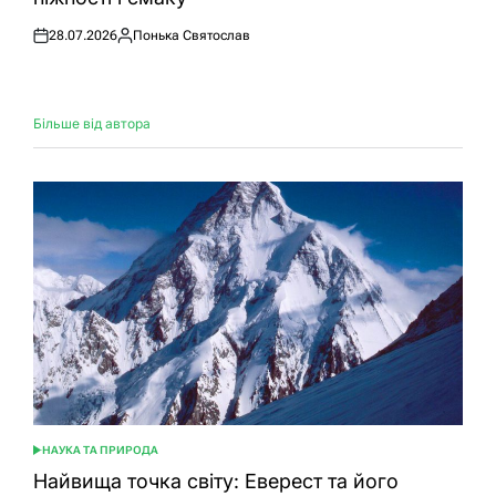
28.07.2026
Понька Святослав
Оприлюднено
Опубліковано
Більше від автора
НАУКА ТА ПРИРОДА
ОПУБЛІКУВАТИ
У
Найвища точка світу: Еверест та його