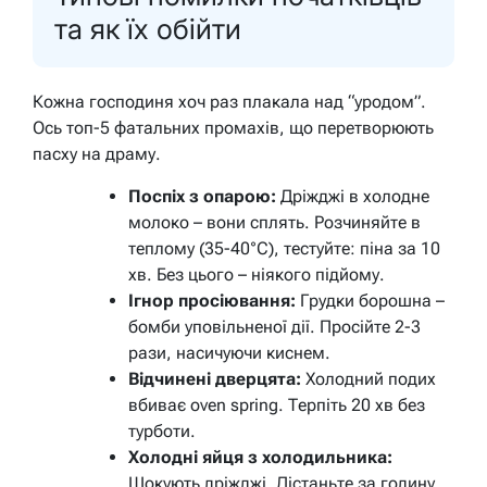
та як їх обійти
Кожна господиня хоч раз плакала над “уродом”.
Ось топ-5 фатальних промахів, що перетворюють
пасху на драму.
Поспіх з опарою:
Дріжджі в холодне
молоко – вони сплять. Розчиняйте в
теплому (35-40°C), тестуйте: піна за 10
хв. Без цього – ніякого підйому.
Ігнор просіювання:
Грудки борошна –
бомби уповільненої дії. Просійте 2-3
рази, насичуючи киснем.
Відчинені дверцята:
Холодний подих
вбиває oven spring. Терпіть 20 хв без
турботи.
Холодні яйця з холодильника:
Шокують дріжджі. Дістаньте за годину.