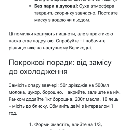
Без пари в духовці:
Суха атмосфера
твердить скоринку завчасно. Поставте
миску з водою чи льодом.
Ці помилки коштують пишноти, але з практикою
паска стає подругою. Спробуйте – і побачите
різницю вже на наступному Великодні.
Покрокові поради: від замісу
до охолодження
Замісіть опару ввечері: 50г дріжджів на 500мл
молока, цукор, борошно. Накрийте, залиште на ніч.
Ранком додайте 1кг борошна, 200г масла, 10 яєць
– місіть до блиску. Обминіть двічі з інтервалом 1
год.
Форми змастіть, влийте на 1/3,