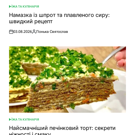
ЇЖА ТА КУЛІНАРІЯ
ОПУБЛІКУВАТИ
У
Намазка із шпрот та плавленого сиру:
швидкий рецепт
03.08.2026
Понька Святослав
Оприлюднено
Опубліковано
ЇЖА ТА КУЛІНАРІЯ
ОПУБЛІКУВАТИ
У
Найсмачніший печінковий торт: секрети
ніжності і смаку