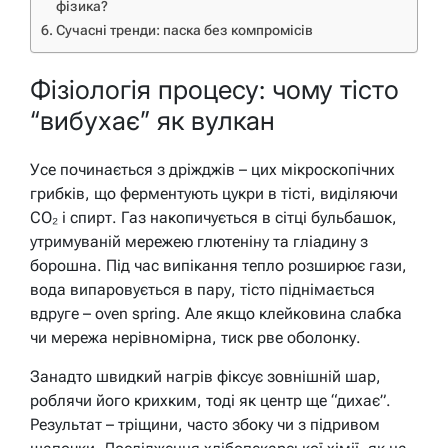
фізика?
Сучасні тренди: паска без компромісів
Фізіологія процесу: чому тісто
“вибухає” як вулкан
Усе починається з дріжджів – цих мікроскопічних
грибків, що ферментують цукри в тісті, виділяючи
CO₂ і спирт. Газ накопичується в сітці бульбашок,
утримуваній мережею глютеніну та гліадину з
борошна. Під час випікання тепло розширює гази,
вода випаровується в пару, тісто піднімається
вдруге – oven spring. Але якщо клейковина слабка
чи мережа нерівномірна, тиск рве оболонку.
Занадто швидкий нагрів фіксує зовнішній шар,
роблячи його крихким, тоді як центр ще “дихає”.
Результат – тріщини, часто збоку чи з підривом