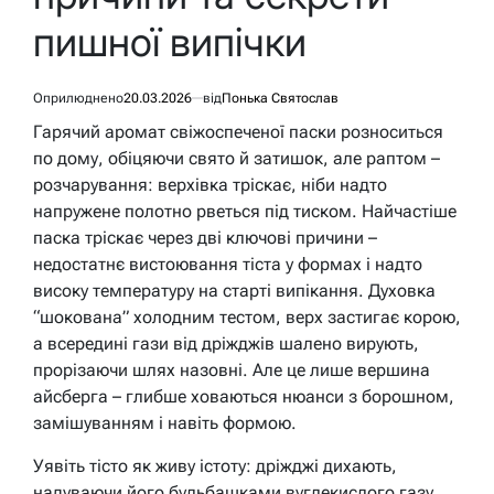
пишної випічки
Оприлюднено
20.03.2026
від
Понька Святослав
Гарячий аромат свіжоспеченої паски розноситься
по дому, обіцяючи свято й затишок, але раптом –
розчарування: верхівка тріскає, ніби надто
напружене полотно рветься під тиском. Найчастіше
паска тріскає через дві ключові причини –
недостатнє вистоювання тіста у формах і надто
високу температуру на старті випікання. Духовка
“шокована” холодним тестом, верх застигає корою,
а всередині гази від дріжджів шалено вирують,
прорізаючи шлях назовні. Але це лише вершина
айсберга – глибше ховаються нюанси з борошном,
замішуванням і навіть формою.
Уявіть тісто як живу істоту: дріжджі дихають,
надуваючи його бульбашками вуглекислого газу,