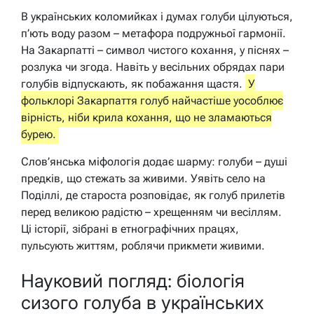
В українських коломийках і думах голуби цілуються,
п’ють воду разом – метафора подружньої гармонії.
На Закарпатті – символ чистого кохання, у піснях –
розлука чи згода. Навіть у весільних обрядах пари
голубів відпускають, як побажання щастя.
У
фольклорі Закарпаття голуб найчастіше уособлює
вірність, ніби крила кохання, що не зламаються
бурею.
Слов’янська міфологія додає шарму: голуби – душі
предків, що стежать за живими. Уявіть село на
Поділлі, де староста розповідає, як голуб прилетів
перед великою радістю – хрещенням чи весіллям.
Ці історії, зібрані в етнографічних працях,
пульсують життям, роблячи прикмети живими.
Науковий погляд: біологія
сизого голуба в українських