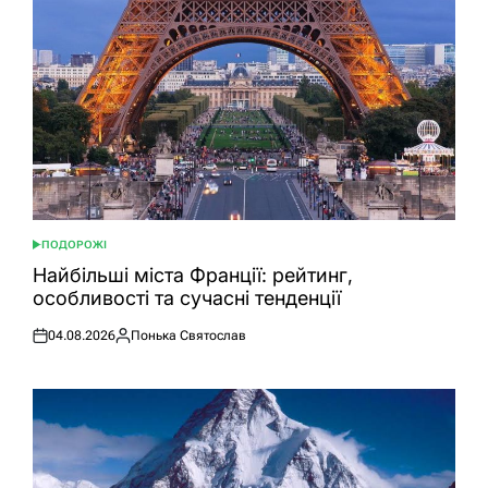
ПОДОРОЖІ
ОПУБЛІКУВАТИ
У
Найбільші міста Франції: рейтинг,
особливості та сучасні тенденції
04.08.2026
Понька Святослав
Оприлюднено
Опубліковано