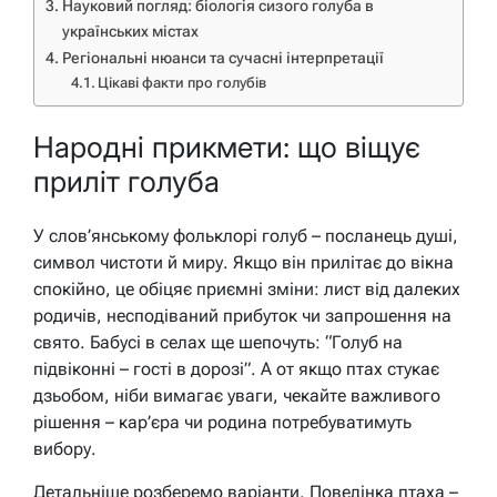
Науковий погляд: біологія сизого голуба в
українських містах
Регіональні нюанси та сучасні інтерпретації
Цікаві факти про голубів
Народні прикмети: що віщує
приліт голуба
У слов’янському фольклорі голуб – посланець душі,
символ чистоти й миру. Якщо він прилітає до вікна
спокійно, це обіцяє приємні зміни: лист від далеких
родичів, несподіваний прибуток чи запрошення на
свято. Бабусі в селах ще шепочуть: “Голуб на
підвіконні – гості в дорозі”. А от якщо птах стукає
дзьобом, ніби вимагає уваги, чекайте важливого
рішення – кар’єра чи родина потребуватимуть
вибору.
Детальніше розберемо варіанти. Поведінка птаха –