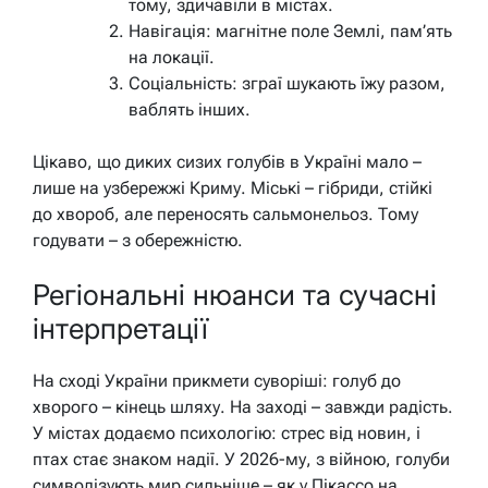
тому, здичавіли в містах.
Навігація: магнітне поле Землі, пам’ять
на локації.
Соціальність: зграї шукають їжу разом,
ваблять інших.
Цікаво, що диких сизих голубів в Україні мало –
лише на узбережжі Криму. Міські – гібриди, стійкі
до хвороб, але переносять сальмонельоз. Тому
годувати – з обережністю.
Регіональні нюанси та сучасні
інтерпретації
На сході України прикмети суворіші: голуб до
хворого – кінець шляху. На заході – завжди радість.
У містах додаємо психологію: стрес від новин, і
птах стає знаком надії. У 2026-му, з війною, голуби
символізують мир сильніше – як у Пікассо на