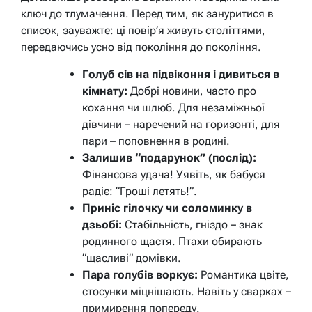
ключ до тлумачення. Перед тим, як зануритися в
список, зауважте: ці повір’я живуть століттями,
передаючись усно від покоління до покоління.
Голуб сів на підвіконня і дивиться в
кімнату:
Добрі новини, часто про
кохання чи шлюб. Для незаміжньої
дівчини – наречений на горизонті, для
пари – поповнення в родині.
Залишив “подарунок” (послід):
Фінансова удача! Уявіть, як бабуся
радіє: “Гроші летять!”.
Приніс гілочку чи соломинку в
дзьобі:
Стабільність, гніздо – знак
родинного щастя. Птахи обирають
“щасливі” домівки.
Пара голубів воркує:
Романтика цвіте,
стосунки міцнішають. Навіть у сварках –
примирення попереду.