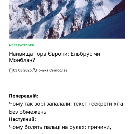
БЕЗ КАТЕГОРІЇ
ОПУБЛІКУВАТИ
У
Найвища гора Європи: Ельбрус чи
Монблан?
03.08.2026
Понька Святослав
Оприлюднено
Опубліковано
Навігація
Попередній:
записів
Чому так зорі запалали: текст і секрети хіта
Без обмежень
Наступний:
Чому болять пальці на руках: причини,