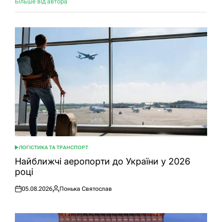
Більше від автора
ЛОГІСТИКА ТА ТРАНСПОРТ
ОПУБЛІКУВАТИ
У
Найближчі аеропорти до України у 2026
році
05.08.2026
Понька Святослав
Оприлюднено
Опубліковано