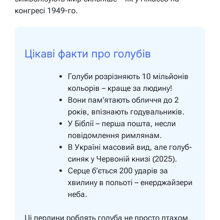
конгресі 1949-го.
Цікаві факти про голубів
Голуби розрізняють 10 мільйонів
кольорів – краще за людину!
Вони пам’ятають обличчя до 2
років, впізнають годувальників.
У Біблії – перша пошта, несли
повідомлення римлянам.
В Україні масовий вид, але голуб-
синяк у Червоній книзі (2025).
Серце б’ється 200 ударів за
хвилину в польоті – енерджайзери
неба.
Ці перлини роблять голуба не просто птахом,