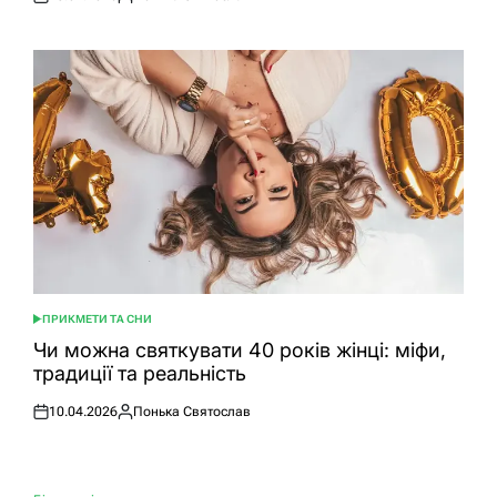
Оприлюднено
Опубліковано
ПРИКМЕТИ ТА СНИ
ОПУБЛІКУВАТИ
У
Чи можна святкувати 40 років жінці: міфи,
традиції та реальність
10.04.2026
Понька Святослав
Оприлюднено
Опубліковано