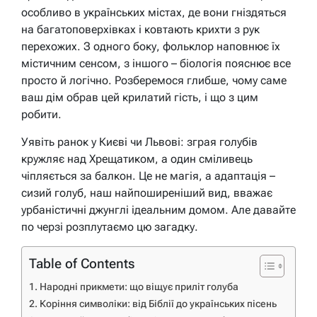
особливо в українських містах, де вони гніздяться
на багатоповерхівках і ковтають крихти з рук
перехожих. З одного боку, фольклор наповнює їх
містичним сенсом, з іншого – біологія пояснює все
просто й логічно. Розберемося глибше, чому саме
ваш дім обрав цей крилатий гість, і що з цим
робити.
Уявіть ранок у Києві чи Львові: зграя голубів
кружляє над Хрещатиком, а один сміливець
чіпляється за балкон. Це не магія, а адаптація –
сизий голуб, наш найпоширеніший вид, вважає
урбаністичні джунглі ідеальним домом. Але давайте
по черзі розплутаємо цю загадку.
Table of Contents
Народні прикмети: що віщує приліт голуба
Коріння символіки: від Біблії до українських пісень