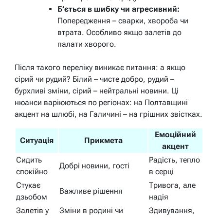
Б’ється в шибку чи агресивний:
Попередження – сварки, хвороба чи
втрата. Особливо якщо залетів до
палати хворого.
Після такого переліку виникає питання: а якщо
сірий чи рудий? Білий – чисте добро, рудий –
бурхливі зміни, сірий – нейтральні новини. Ці
нюанси варіюються по регіонах: на Полтавщині
акцент на шлюбі, на Галичині – на грішних звістках.
Емоційний
Ситуація
Прикмета
акцент
Сидить
Радість, тепло
Добрі новини, гості
спокійно
в серці
Стукає
Тривога, але
Важливе рішення
дзьобом
надія
Залетів у
Зміни в родині чи
Здивування,