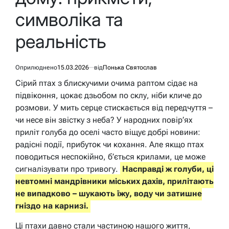
символіка та
реальність
Оприлюднено
15.03.2026
від
Понька Святослав
Сірий птах з блискучими очима раптом сідає на
підвіконня, цокає дзьобом по склу, ніби кличе до
розмови. У мить серце стискається від передчуття –
чи несе він звістку з неба? У народних повір’ях
приліт голуба до оселі часто віщує добрі новини:
радісні події, прибуток чи кохання. Але якщо птах
поводиться неспокійно, б’ється крилами, це може
сигналізувати про тривогу.
Насправді ж голуби, ці
невтомні мандрівники міських дахів, прилітають
не випадково – шукають їжу, воду чи затишне
гніздо на карнизі.
Ці птахи давно стали частиною нашого життя,