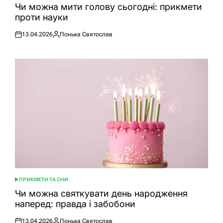
У
Чи можна мити голову сьогодні: прикмети
проти науки
13.04.2026
Понька Святослав
Оприлюднено
Опубліковано
ПРИКМЕТИ ТА СНИ
ОПУБЛІКУВАТИ
У
Чи можна святкувати день народження
наперед: правда і забобони
13.04.2026
Понька Святослав