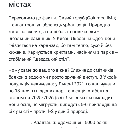
містах
Переходимо до фактів. Сизий голуб (Columba livia)
– синантроп, улюбленець урбанізації. Природно
живе на скелях, а наші багатоповерхівки –
ідеальний замінник. У Києві, Львові чи Одесі вони
гніздяться на карнизах, бо там тепло, сухо й без
хижаків. Харчуються крихтами, насінням з парків –
стабільний “шведський стіл”.
Чому саме до вашого вікна? Ближче до смітників,
балкон з водою чи просто зручний виступ. В Україні
популяція величезна: у Львові 2021-го налічували
до 18 тисяч гніздових пар, тенденція стабільна
станом на 2025-2026 (звіт Львівської міськради).
Вони осілі, не мігрують, виводять 5-6 приплодів на
рік у місті – проти 1-2 у дикій природі.
Адаптація: одомашнені 5000 років