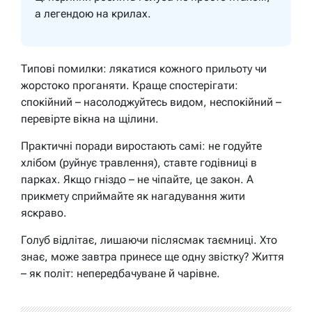
а легендою на крилах.
Типові помилки: лякатися кожного прильоту чи
жорстоко проганяти. Краще спостерігати:
спокійний – насолоджуйтесь видом, неспокійний –
перевірте вікна на щілини.
Практичні поради виростають самі: не годуйте
хлібом (руйнує травлення), ставте годівниці в
парках. Якщо гніздо – не чіпайте, це закон. А
прикмету сприймайте як нагадування жити
яскраво.
Голуб відлітає, лишаючи післясмак таємниці. Хто
знає, може завтра принесе ще одну звістку? Життя
– як політ: непередбачуване й чарівне.