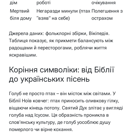
дім
роботі
очікування
Мертвий
Негаразди минули (птах
Полегшення з
біля дому
“взяв” на себе)
острахом
Джерела даних: фольклорні збірки, Вікіпедія.
Таблиця показує, як прикмети балансують між
радощами й пересторогами, роблячи життя
яскравішим.
Коріння символіки: від Біблії
до українських пісень
Голуб не просто птах – він місток між світами. У
Біблії Ноїв ковчег: птах приносить оливкову гілку,
віщаючи кінець потопу. Святий Дух злітає у вигляді
голуба над Ісусом. Ця образність проникла в
слов’янську культуру, де голуб уособлює душу
померлого чи вірне кохання.