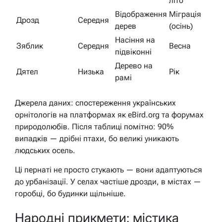
літо
Відображення
Міграція
Дрозд
Середня
дерев
(осінь)
Насіння на
Зяблик
Середня
Весна
підвіконні
Дерево на
Дятел
Низька
Рік
рамі
Джерела даних: спостереження українських
орнітологів на платформах як eBird.org та форумах
природолюбів. Після таблиці помітно: 90%
випадків — дрібні птахи, бо великі уникають
людських осель.
Ці пернаті не просто стукають — вони адаптуються
до урбанізації. У селах частіше дрозди, в містах —
горобці, бо будинки щільніше.
Народні прикмети: містика