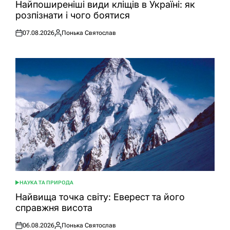
У
Найпоширеніші види кліщів в Україні: як
розпізнати і чого боятися
07.08.2026
Понька Святослав
Оприлюднено
Опубліковано
НАУКА ТА ПРИРОДА
ОПУБЛІКУВАТИ
У
Найвища точка світу: Еверест та його
справжня висота
06.08.2026
Понька Святослав
Оприлюднено
Опубліковано