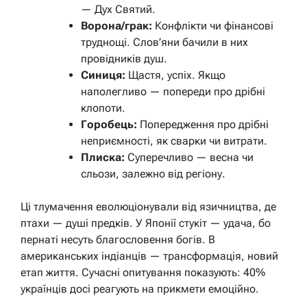
— Дух Святий.
Ворона/грак:
Конфлікти чи фінансові
труднощі. Слов’яни бачили в них
провідників душ.
Синиця:
Щастя, успіх. Якщо
наполегливо — попереди про дрібні
клопоти.
Горобець:
Попередження про дрібні
неприємності, як сварки чи витрати.
Плиска:
Суперечливо — весна чи
сльози, залежно від регіону.
Ці тлумачення еволюціонували від язичництва, де
птахи — душі предків. У Японії стукіт — удача, бо
пернаті несуть благословення богів. В
американських індіанців — трансформація, новий
етап життя. Сучасні опитування показують: 40%
українців досі реагують на прикмети емоційно.