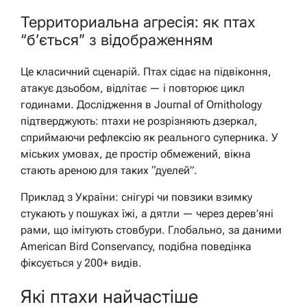
Территориальна агресія: як птах
“б’ється” з відображенням
Це класичний сценарій. Птах сідає на підвіконня,
атакує дзьобом, відлітає — і повторює цикл
годинами. Дослідження в Journal of Ornithology
підтверджують: птахи не розрізняють дзеркал,
сприймаючи рефлексію як реального суперника. У
міських умовах, де простір обмежений, вікна
стають ареною для таких “дуелей”.
Приклад з України: снігурі чи повзики взимку
стукають у пошуках їжі, а дятли — через дерев’яні
рами, що імітують стовбури. Глобально, за даними
American Bird Conservancy, подібна поведінка
фіксується у 200+ видів.
Які птахи найчастіше