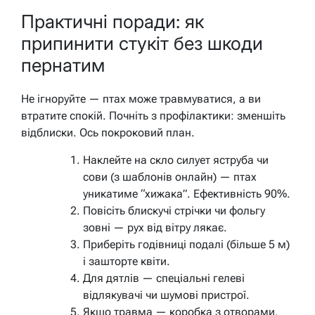
Практичні поради: як
припинити стукіт без шкоди
пернатим
Не ігноруйте — птах може травмуватися, а ви
втратите спокій. Почніть з профілактики: зменшіть
відблиски. Ось покроковий план.
Наклейте на скло силует яструба чи
сови (з шаблонів онлайн) — птах
уникатиме “хижака”. Ефективність 90%.
Повісіть блискучі стрічки чи фольгу
зовні — рух від вітру лякає.
Приберіть годівниці подалі (більше 5 м)
і зашторте квіти.
Для дятлів — спеціальні гелеві
відлякувачі чи шумові пристрої.
Якщо травма — коробка з отворами,