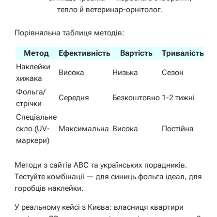
тепло й ветеринар-орнітолог.
Порівняльна таблиця методів:
Метод
Ефективність
Вартість
Тривалість
Наклейки
Висока
Низька
Сезон
хижака
Фольга/
Середня
Безкоштовно
1-2 тижні
стрічки
Спеціальне
скло (UV-
Максимальна
Висока
Постійна
маркери)
Методи з сайтів ABC та українських порадників.
Тестуйте комбінації — для синиць фольга ідеал, для
горобців наклейки.
У реальному кейсі з Києва: власниця квартири