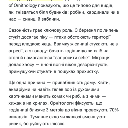
of Ornithology показують, що це типово для видів,
які гніздяться біля будинків: робіни, кардинали чи в
нас — синиці й зяблики.
Сезонність грає ключову роль. З березня по липень
стукіт досягає піку — птахи обстоюють території
перед кладкою яєць. Взимку ж синиці стукають не з
агресії, а з голоду: бачать годівницю чи хліб на
столі й намагаються “запросити себе”. Міграція
додає хаосу — вночі вогні вікон дезорієнтують,
примушуючи стукати в пошуках прихистку.
Ще одна причина — привабливість дому. Квіти,
акваріуми чи навіть телевізор із рухомими
картинками манить комах чи риб, а з ними —
хижаків на крилах. Орнітологи фіксують, що
годівниці ближче 3 метрів до вікна провокують 70%
випадків. Туманне скло чи жалюзі зменшують
ризик, бо руйнують ілюзію.