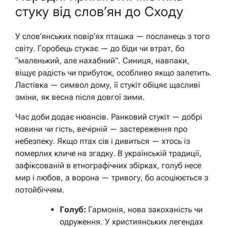
стуку від слов’ян до Сходу
У слов’янських повір’ях пташка — посланець з того
світу. Горобець стукає — до біди чи втрат, бо
“маленький, але нахабний”. Синиця, навпаки,
віщує радість чи прибуток, особливо якщо залетить.
Ластівка — символ дому, її стукіт обіцяє щасливі
зміни, як весна після довгої зими.
Час доби додає нюансів. Ранковий стукіт — добрі
новини чи гість, вечірній — застереження про
небезпеку. Якщо птах сів і дивиться — хтось із
померлих кличе на згадку. В українській традиції,
зафіксованій в етнографічних збірках, голуб несе
мир і любов, а ворона — тривогу, бо асоціюється з
потойбіччям.
Голуб:
Гармонія, нова закоханість чи
одруження. У християнських легендах