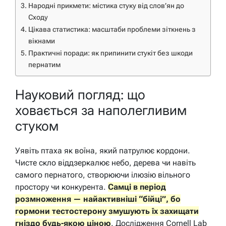
Народні прикмети: містика стуку від слов’ян до
Сходу
Цікава статистика: масштаби проблеми зіткнень з
вікнами
Практичні поради: як припинити стукіт без шкоди
пернатим
Науковий погляд: що
ховається за наполегливим
стуком
Уявіть птаха як воїна, який патрулює кордони.
Чисте скло віддзеркалює небо, дерева чи навіть
самого пернатого, створюючи ілюзію вільного
простору чи конкурента.
Самці в період
розмноження — найактивніші “бійці”, бо
гормони тестостерону змушують їх захищати
гніздо будь-якою ціною
. Дослідження Cornell Lab