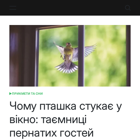
Перейти
до
вмісту
ПРИКМЕТИ ТА СНИ
ОПУБЛІКУВАТИ
У
Чому пташка стукає у
вікно: таємниці
пернатих гостей