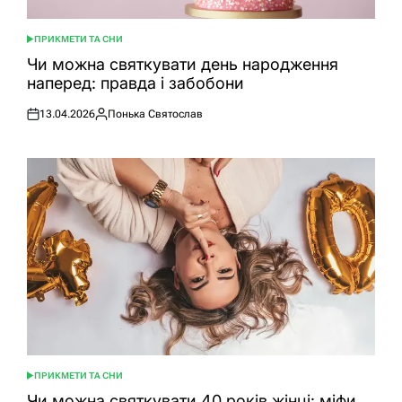
ПРИКМЕТИ ТА СНИ
ОПУБЛІКУВАТИ
У
Чи можна святкувати день народження
наперед: правда і забобони
13.04.2026
Понька Святослав
Оприлюднено
Опубліковано
ПРИКМЕТИ ТА СНИ
ОПУБЛІКУВАТИ
У
Чи можна святкувати 40 років жінці: міфи,