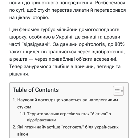
новин до тривожного попередження. Розберемося
по суті, щоб стукіт перестав лякати й перетворився
на цікаву історію.
Цей феномен турбує мільйони домогосподарств
щороку, особливо в Україні, де синиці та дрозди —
часті “відвідувачі”. За даними орнітологів, до 80%
таких інцидентів трапляється через відображення,
а решта — через привабливі об’єкти всередині.
Тепер зануримося глибше в причини, легенди та
рішення.
Table of Contents
Науковий погляд: що ховається за наполегливим
стуком
Территориальна агресія: як птах “б’ється” з
відображенням
Які птахи найчастіше “гостюють” біля українських
вікон