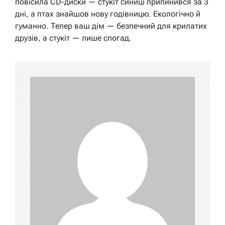
повісила CD-диски — стукіт синиці припинився за 3
дні, а птах знайшов нову годівницю. Екологічно й
гуманно. Тепер ваш дім — безпечний для крилатих
друзів, а стукіт — лише спогад.