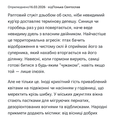
Оприлюднено
16.03.2026
від
Понька Святослав
Раптовий стукіт дзьобом об скло, ніби невидимий
кур’єр доставляє термінову депешу. Синиця чи
горобець раз у раз повертається, наче веде
невидиму дуель з власним двійником. Найчастіше
це территориальна агресія: птах бачить
відображення в чистому склі й сприймає його за
суперника, який нахабно вторгається на його
ділянку. Навесні, коли гормони вирують, самці
готові битися з будь-яким “чужаком”, навіть якщо
той — лише ілюзія.
Але не тільки це. Іноді крихітний гість приваблений
квітами на підвіконні чи насінням у годівниці, що
мерехтить крізь шибку. У міських джунглях вікна
стають пастками для мігруючих пернатих,
дезорієнтованих вогнями та відблисками. Народні
прикмети додають містики: від вісниці добрих