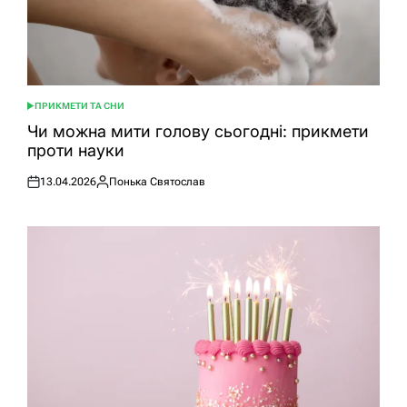
ПРИКМЕТИ ТА СНИ
ОПУБЛІКУВАТИ
У
Чи можна мити голову сьогодні: прикмети
проти науки
13.04.2026
Понька Святослав
Оприлюднено
Опубліковано