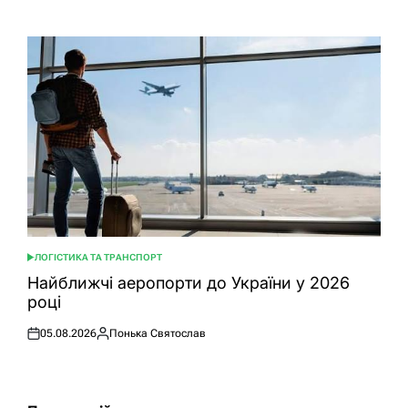
ЛОГІСТИКА ТА ТРАНСПОРТ
ОПУБЛІКУВАТИ
У
Найближчі аеропорти до України у 2026
році
05.08.2026
Понька Святослав
Оприлюднено
Опубліковано