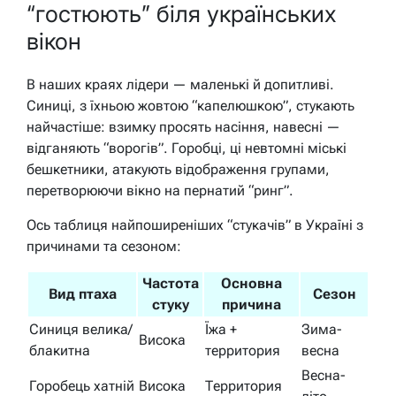
“гостюють” біля українських
вікон
В наших краях лідери — маленькі й допитливі.
Синиці, з їхньою жовтою “капелюшкою”, стукають
найчастіше: взимку просять насіння, навесні —
відганяють “ворогів”. Горобці, ці невтомні міські
бешкетники, атакують відображення групами,
перетворюючи вікно на пернатий “ринг”.
Ось таблиця найпоширеніших “стукачів” в Україні з
причинами та сезоном:
Частота
Основна
Вид птаха
Сезон
стуку
причина
Синиця велика/
Їжа +
Зима-
Висока
блакитна
территория
весна
Весна-
Горобець хатній
Висока
Территория