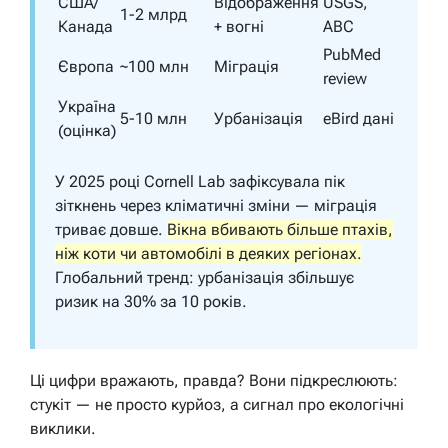
США/
Відображення
USGS,
1-2 млрд
Канада
+ вогні
ABC
PubMed
Європа
~100 млн
Міграція
review
Україна
5-10 млн
Урбанізація
eBird дані
(оцінка)
У 2025 році Cornell Lab зафіксувала пік
зіткнень через кліматичні зміни — міграція
триває довше.
Вікна вбивають більше птахів,
ніж коти чи автомобілі в деяких регіонах.
Глобальний тренд: урбанізація збільшує
ризик на 30% за 10 років.
Ці цифри вражають, правда? Вони підкреслюють:
стукіт — не просто курйоз, а сигнал про екологічні
виклики.