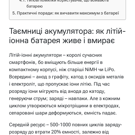
Типові помилки користувачів, що вбивають
батарею
Практичні поради: як вичавити максимум з батареї
Таємниці акумулятора: як літій-
іонна батарея живе і вмирає
Літій-іонні акумулятори – королі сучасних
смартфонів, бо вміщують більше енергії в
компактному корпусі, ніж старіші NiMH чи LiPo.
Всередині – анод з графіту, катод з оксидів металів
і електроліт, що пропускає іони літію. Під час
розряду іони мігрують від анода до катоду,
генеруючи струм; заряді – навпаки. Але з кожним
циклом утворюються мікротріщини в електродах,
сепаровані шари деформуються, ємність падає.
Середній ресурс – 500-1000 повних циклів заряду-
розряду до втрати 20% ємності, залежно від