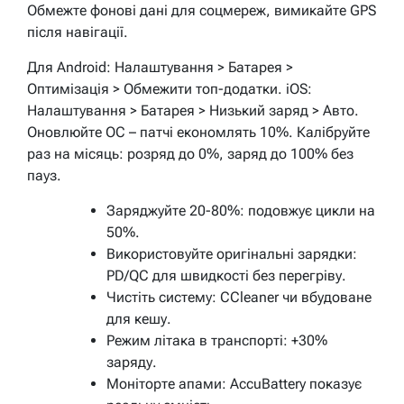
Обмежте фонові дані для соцмереж, вимикайте GPS
після навігації.
Для Android: Налаштування > Батарея >
Оптимізація > Обмежити топ-додатки. iOS:
Налаштування > Батарея > Низький заряд > Авто.
Оновлюйте ОС – патчі економлять 10%. Калібруйте
раз на місяць: розряд до 0%, заряд до 100% без
пауз.
Заряджуйте 20-80%: подовжує цикли на
50%.
Використовуйте оригінальні зарядки:
PD/QC для швидкості без перегріву.
Чистіть систему: CCleaner чи вбудоване
для кешу.
Режим літака в транспорті: +30%
заряду.
Моніторте апами: AccuBattery показує