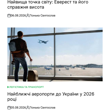
У
Найвища точка світу: Еверест та його
справжня висота
06.08.2026
Понька Святослав
Оприлюднено
Опубліковано
ЛОГІСТИКА ТА ТРАНСПОРТ
ОПУБЛІКУВАТИ
У
Найближчі аеропорти до України у 2026
році
05.08.2026
Понька Святослав
Оприлюднено
Опубліковано