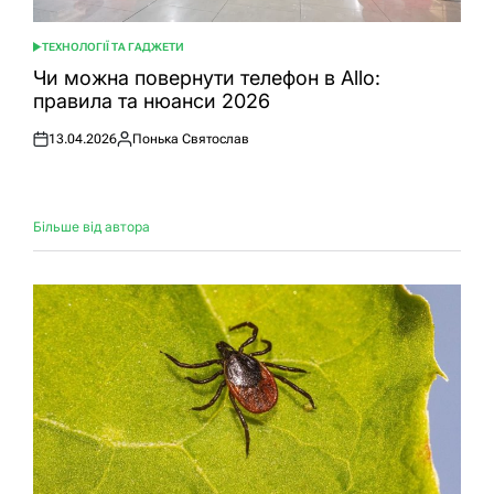
ТЕХНОЛОГІЇ ТА ГАДЖЕТИ
ОПУБЛІКУВАТИ
У
Чи можна повернути телефон в Allo:
правила та нюанси 2026
13.04.2026
Понька Святослав
Оприлюднено
Опубліковано
Більше від автора