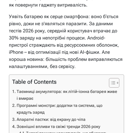
як повернути гаджету витривалість.
Уявіть батарею як серце смартфона: воно б’ється
рівно, доки не з’являться паразити. За даними
тестів 2026 року, середній користувач втрачає до
30% заряду на непотрібні процеси. Android-
пристрої страждають від ресурсоємних оболонок,
iPhone – від оптимізації під нові AI-фішки. Але
хороша новина: більшість проблем виправляються
налаштуваннями, без сервісу.
Table of Contents
Таємниці акумулятора: як літій-іонна батарея живе
і вмирає
Програмні монстри: додатки та система, що
крадуть заряд
Апаратні пастки: від екрану до чіпа
Зовнішні впливи та свіжі тренди 2026 року