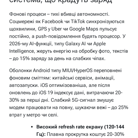
Фонові процеси – тихі вбивці автономності.
Соцмережі як Facebook чи TikTok синхронізуються
щохвилини, GPS у Uber чи Google Maps пульсує
постійно, а push-повідомлення будять процесор. У
2026-му AI-функції, типу Galaxy AI чи Apple
Intelligence, жеруть енергію на обробку фото, текстів
– до 15% заряду за день на слабких чіпах.
Оболонки Android типу MIUI/HyperOS переповнені
фоновим сміттям: китайські сервіси, анімації,
автозапуски. iOS оптимізованіша, але після
оновлень до iOS 19 індексує дані, витрачаючи 20-
30% за перші дні. Слабкий 5G-сигнал змушує
модем працювати на повну, шукаючи вежі – до 25%
втрат у метро чи селі.
Високий refresh rate екрану (120-144
Гц):
Плавна прокрутка коштує 20-30%