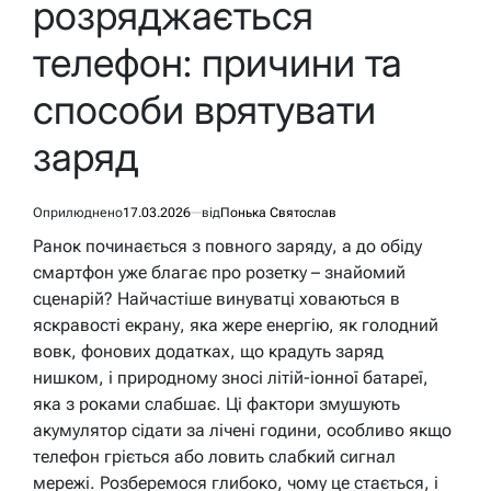
розряджається
телефон: причини та
способи врятувати
заряд
Оприлюднено
17.03.2026
від
Понька Святослав
Ранок починається з повного заряду, а до обіду
смартфон уже благає про розетку – знайомий
сценарій? Найчастіше винуватці ховаються в
яскравості екрану, яка жере енергію, як голодний
вовк, фонових додатках, що крадуть заряд
нишком, і природному зносі літій-іонної батареї,
яка з роками слабшає. Ці фактори змушують
акумулятор сідати за лічені години, особливо якщо
телефон гріється або ловить слабкий сигнал
мережі. Розберемося глибоко, чому це стається, і