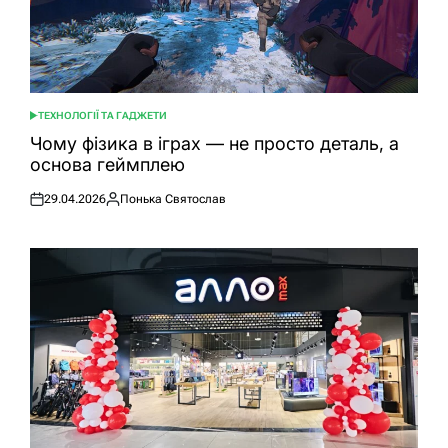
ТЕХНОЛОГІЇ ТА ГАДЖЕТИ
ОПУБЛІКУВАТИ
У
Чому фізика в іграх — не просто деталь, а
основа геймплею
29.04.2026
Понька Святослав
Оприлюднено
Опубліковано