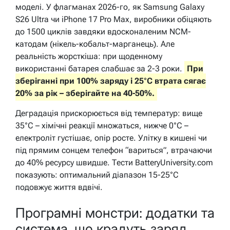
моделі. У флагманах 2026-го, як Samsung Galaxy
S26 Ultra чи iPhone 17 Pro Max, виробники обіцяють
до 1500 циклів завдяки вдосконаленим NCM-
катодам (нікель-кобальт-марганець). Але
реальність жорсткіша: при щоденному
використанні батарея слабшає за 2-3 роки.
При
зберіганні при 100% заряду і 25°C втрата сягає
20% за рік – зберігайте на 40-50%.
Деградація прискорюється від температур: вище
35°C – хімічні реакції множаться, нижче 0°C –
електроліт густішає, опір росте. Улітку в кишені чи
під прямим сонцем телефон “вариться”, втрачаючи
до 40% ресурсу швидше. Тести BatteryUniversity.com
показують: оптимальний діапазон 15-25°C
подовжує життя вдвічі.
Програмні монстри: додатки та
система, що крадуть заряд