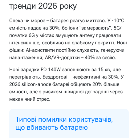
тренди 2026 року
Спека чи мороз – батарея реагує миттєво. У -10°C
ємність падає на 30%, бо іони “замерзають”. 5G/
початки 6G у містах змушують антену працювати
інтенсивніше, особливо на слабкому покритті. Нові
фішки: AI-асистенти постійно слухають, генеруючи
навантаження; AR/VR-додатки – 40% за сесію.
Нові зарядки PD 140W заповнюють за 15 хв, але
перегрівають. Бездротові – неефективні на 30%. У
2026 silicon-anode батареї обіцяють 20% більше
ємності, але з ризиком швидшої деградації через
механічний стрес.
Типові помилки користувачів,
що вбивають батарею