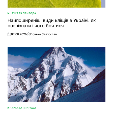
НАУКА ТА ПРИРОДА
ОПУБЛІКУВАТИ
У
Найпоширеніші види кліщів в Україні: як
розпізнати і чого боятися
07.08.2026
Понька Святослав
Оприлюднено
Опубліковано
НАУКА ТА ПРИРОДА
ОПУБЛІКУВАТИ