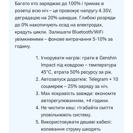
Багато хто заряджає до 100% і тримає в
розетці всю ніч – це провокує напругу 4.35V,
деградацію на 20% швидше. Глибокі розряди
до 0% накопичують осад на електродах,
крадуть цикли. Залишати Bluetooth/WiFi
увімкненими – фонове витрачання 5-10% за
годину.
Ігнорувати нагрів: грати в Genshin
Impact під ковдрою – температура
45°C, втрата 50% ресурсу за рік.
Автозапуск додатків: Telegram + 10
соцмереж – 25% заряду за ніч.
Max яскравість завжди: економте
авторегулюванням, +4 години.
Не чистити кеш: гігабайти сміття
уповільнюють систему.
Використовувати дешеві кабелі:
коливання струму шкодять