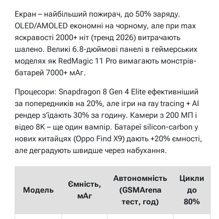
Екран – найбільший пожирач, до 50% заряду.
OLED/AMOLED економні на чорному, але при max
яскравості 2000+ ніт (тренд 2026) витрачають
шалено. Великі 6.8-дюймові панелі в геймерських
моделях як RedMagic 11 Pro вимагають монстрів-
батарей 7000+ мАг.
Процесори: Snapdragon 8 Gen 4 Elite ефективніший
за попередників на 20%, але ігри на ray tracing + AI
рендер з’їдають 30% за годину. Камери з 200 МП і
відео 8K – ще один вампір. Батареї silicon-carbon у
нових китайцях (Oppo Find X9) дають +20% ємності,
але деградують швидше через набухання.
Автономність
Цикли
Ємність,
Модель
(GSMArena
до
мАг
тест, год)
80%