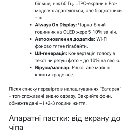
більше, ніж 60 Гц. LTPO-екрани в Pro-
моделях адаптуються, але бюджетники
– ні.
Always On Display:
Чорно-білий
годинник на OLED жере 5-10% за ніч.
Автооновлення додатків:
Wi-Fi
фоново тягне гігабайти.
ШІ-генерація:
Конвертація голосу в
текст чи ретуш фото – до 10% на сесію.
Віруси/малвар:
Рідко, але майнінг
крипти краде все.
Після списку перевірте в налаштуваннях “Батарея”
– топ-споживачі видно одразу. Закрийте фони,
обмежте дані – і +2-3 години життя.
Апаратні пастки: від екрану до
чіпа