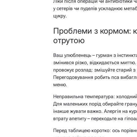
Ліки після операцій чи антибіотики ч
у сетерів чи пуделів ускладнює метаб
цукру.
Проблеми з кормом: к
отрутою
Ваш улюбленець – гурман з інстинкт
змінився різко, відкидається миттю.
провокує розлад: змішуйте старий з
Перегодовування робить пса вибагли
меню.
Неправильна температура: холодний
Для маленьких порід обирайте гранули
інакше жувати важко. Алергія на кур
втрату апетиту – переходьте на гіпо
Перед таблицею коротко: ось порівн