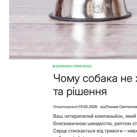
ДОМАШНІ УЛЮБЛЕНЦІ
ОПУБЛІКУВАТИ
У
Чому собака не 
та рішення
Оприлюднено
19.03.2026
від
Понька Святосла
Ваш чотирилапий компаньйон, який 
блискавичною швидкістю, раптом сто
Серце стискається від тривоги – не