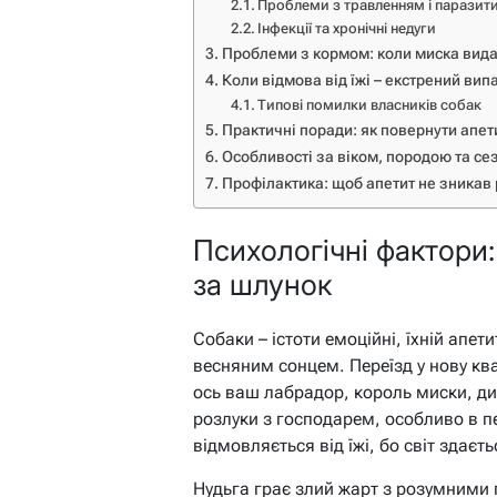
Проблеми з травленням і паразит
Інфекції та хронічні недуги
Проблеми з кормом: коли миска вида
Коли відмова від їжі – екстрений вип
Типові помилки власників собак
Практичні поради: як повернути апет
Особливості за віком, породою та с
Профілактика: щоб апетит не зникав
Психологічні фактори
за шлунок
Собаки – істоти емоційні, їхній апетит
весняним сонцем. Переїзд у нову ква
ось ваш лабрадор, король миски, див
розлуки з господарем, особливо в пе
відмовляється від їжі, бо світ здаєт
Нудьга грає злий жарт з розумними 