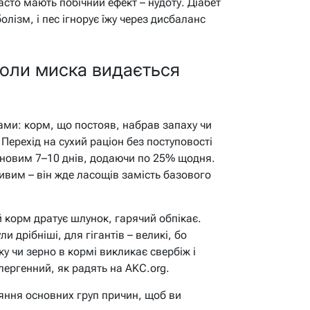
асто мають побічний ефект – нудоту. Діабет
олізм, і пес ігнорує їжу через дисбаланс
оли миска видається
ами: корм, що постояв, набрав запаху чи
 Перехід на сухий раціон без поступовості
 новим 7–10 днів, додаючи по 25% щодня.
вим – він жде ласощів замість базового
 корм дратує шлунок, гарячий обпікає.
 дрібніші, для гігантів – великі, бо
ку чи зерно в кормі викликає свербіж і
алергенний, як радять на AKC.org.
яння основних груп причин, щоб ви