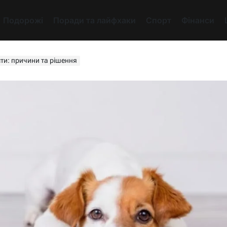
Подорожі
Поради та лайфхаки
Спорт
Фінанси
сти: причини та рішення