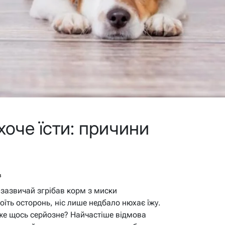
хоче їсти: причини
в
зазвичай згрібав корм з миски
їть осторонь, ніс лише недбало нюхає їжу.
вже щось серйозне? Найчастіше відмова