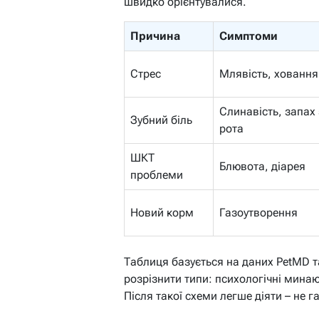
швидко орієнтувалися.
Причина
Симптоми
Стрес
Млявість, ховання
Слинавість, запах 
Зубний біль
рота
ШКТ
Блювота, діарея
проблеми
Новий корм
Газоутворення
Таблиця базується на даних PetMD та
розрізнити типи: психологічні мина
Після такої схеми легше діяти – не г