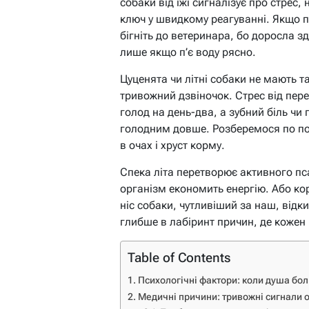
собаки від їжі сигналізує про стрес
ключ у швидкому реагуванні. Якщо пе
бігніть до ветеринара, бо доросла з
лише якщо п’є воду рясно.
Цуценята чи літні собаки не мають т
тривожний дзвіночок. Стрес від пере
голод на день-два, а зубний біль ч
голодним довше. Розберемося по по
в очах і хруст корму.
Спека літа перетворює активного пса
організм економить енергію. Або кор
ніс собаки, чутливіший за наш, відк
глибше в лабіринт причин, де кожен 
Table of Contents
Психологічні фактори: коли душа бо
Медичні причини: тривожні сигнали 