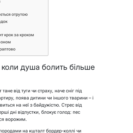
и
ється отрутою
адок
ит крок за кроком
езоном
 раптово
: коли душа болить більше
 тане від туги чи страху, наче сніг під
ртиру, поява дитини чи іншого тварини – і
иться на неї з байдужістю. Стрес від
рші дні відпустки, блокує голод: пес
ься ворожим.
породами на кшталт бордер-коллі чи