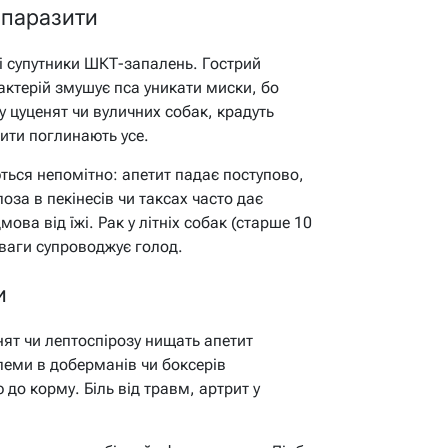
 паразити
і супутники ШКТ-запалень. Гострий
бактерій змушує пса уникати миски, бо
у цуценят чи вуличних собак, крадуть
зити поглинають усе.
ться непомітно: апетит падає поступово,
оза в пекінесів чи таксах часто дає
мова від їжі. Рак у літніх собак (старше 10
а ваги супроводжує голод.
и
нят чи лептоспірозу нищать апетит
леми в доберманів чи боксерів
до корму. Біль від травм, артрит у