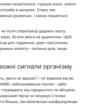
улянки скоротилися, іграшок мало, апетит
 потреби в калоріях. Спека теж
и менше рухаються, і миска лишається
чи після стерилізації додають хаосу.
 корм, бо вся увага на цуценятках. Щоб
місце для годування, довгі прогулянки,
рнення апетиту – питання днів, якщо
вожні сигнали організму
, увага на здоров’ї – тут відмова від їжі
etMD, найпоширеніша пастка – зубні
 страждають від пародонтиту чи абсцесів,
ширський тер’єр чи чихуахуа з їхніми
чі більше, ніж велетенські ньюфаундленди.