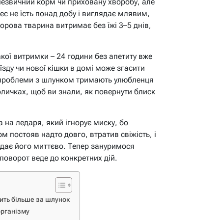
, незвичний корм чи приховану хворобу, але
с не їсть понад добу і виглядає млявим,
дорова тварина витримає без їжі 3–5 днів,
акої витримки – 24 години без апетиту вже
їзду чи нової кішки в домі може згасити
и проблеми з шлунком тримають улюбленця
личках, щоб ви знали, як повернути блиск
 на ледаря, який ігнорує миску, бо
м постояв надто довго, втратив свіжість, і
идає його миттєво. Тепер зануримося
поворот веде до конкретних дій.
лить більше за шлунок
організму