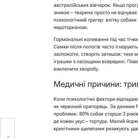
австралійських вівчарок. Якщо прог
зникає – тварина просто не відчуває
психологічний тригер: влітку собак
недоторканою.
Гормональні коливання під час тічки 
Самки після пологів часто ігнорують
заспокоїти, створіть затишок: тихе 
іграшки з ласощами всередині. Пове
виключити хворобу.
Медичні причини: три
Коли психологічні фактори відпадають
як червоний прапорець. За даними P
проблеми: 80% собак старше 3 років
де кожен укус – тортура. Малий йорк
крихітними щелепами ризикують удві