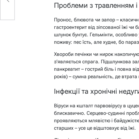
Проблеми з травленням і
Пронос, блювота чи запор – класичн
гастроентерит від зіпсованої їжі чи 
шлунок бунтує. Гельмінти, особливо 
поживу: пес їсть, але худне, бо пара
Хвороби печінки чи нирок накопичую
з’являється спрага. Підшлункова зал
панкреатит – гострий біль і повна від
років) – сумна реальність, де втрат
Інфекції та хронічні недуг
Віруси на кшталт парвовірусу в цуце
блискавично. Серцево-судинні проб
проявляються млявістю і байдужістю 
старших – усе це відштовхує від їжі.