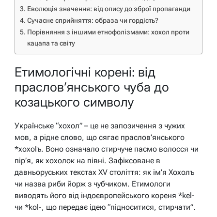
Еволюція значення: від опису до зброї пропаганди
Сучасне сприйняття: образа чи гордість?
Порівняння з іншими етнофолізмами: хохол проти
кацапа та світу
Етимологічні корені: від
праслов’янського чуба до
козацького символу
Українське “хохол” – це не запозичення з чужих
мов, а рідне слово, що сягає праслов’янського
*xoxolъ. Воно означало стирчуче пасмо волосся чи
пір’я, як хохолок на півні. Зафіксоване в
давньоруських текстах XV століття: як ім’я Хохолъ
чи назва риби йорж з чубчиком. Етимологи
виводять його від індоєвропейського кореня *kel-
чи *kol-, що передає ідею “підноситися, стирчати”.