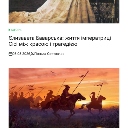
ІСТОРІЯ
ОПУБЛІКУВАТИ
У
Єлизавета Баварська: життя імператриці
Сісі між красою і трагедією
03.08.2026
Понька Святослав
Оприлюднено
Опубліковано