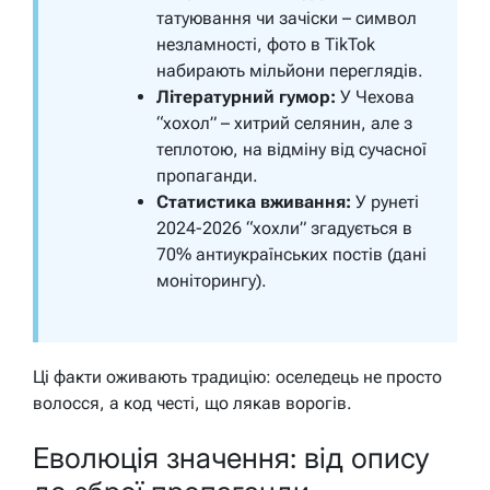
татуювання чи зачіски – символ
незламності, фото в TikTok
набирають мільйони переглядів.
Літературний гумор:
У Чехова
“хохол” – хитрий селянин, але з
теплотою, на відміну від сучасної
пропаганди.
Статистика вживання:
У рунеті
2024-2026 “хохли” згадується в
70% антиукраїнських постів (дані
моніторингу).
Ці факти оживають традицію: оселедець не просто
волосся, а код честі, що лякав ворогів.
Еволюція значення: від опису