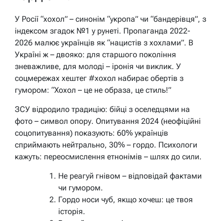
У Росії “хохол” – синонім “укропа” чи “бандерівця”, з
індексом згадок №1 у рунеті. Пропаганда 2022-
2026 малює українців як “нацистів з хохлами”. В
Україні ж – двояко: для старшого покоління
зневажливе, для молоді – іронія чи виклик. У
соцмережах хештег #хохол набирає обертів з
гумором: “Хохол – це не образа, це стиль!”
ЗСУ відродило традицію: бійці з оселедцями на
фото – символ опору. Опитування 2024 (неофіційні
соцопитування) показують: 60% українців
сприймають нейтрально, 30% – гордо. Психологи
кажуть: переосмислення етнонімів – шлях до сили.
Не реагуй гнівом – відповідай фактами
чи гумором.
Гордо носи чуб, якщо хочеш: це твоя
історія.