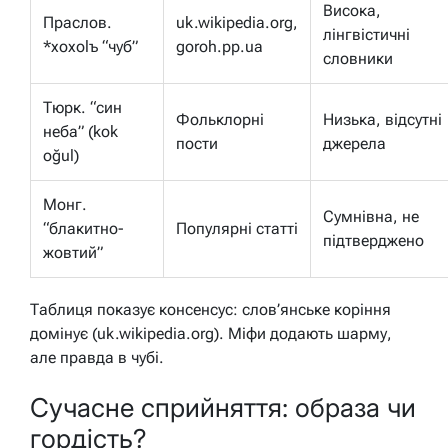
Висока,
Праслов.
uk.wikipedia.org,
лінгвістичні
*xoxolъ “чуб”
goroh.pp.ua
словники
Тюрк. “син
Фольклорні
Низька, відсутні
неба” (kok
пости
джерела
oğul)
Монг.
Сумнівна, не
“блакитно-
Популярні статті
підтверджено
жовтий”
Таблиця показує консенсус: слов’янське коріння
домінує (uk.wikipedia.org). Міфи додають шарму,
але правда в чубі.
Сучасне сприйняття: образа чи
гордість?