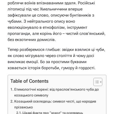
роблячи воїнів впізнаваними здаля. Російські
літописці під час Хмельниччини вперше
зафіксували це слово, описуючи бунтівників з
чубами. З нейтрального опису воно
еволюціонувало в етнофолізм, інструмент
пропаганди, але корінь його – чистий слов’янський,
без екзотичних домислів.
Тепер розберемося глибше: звідки взялися ці чуби,
як слово мігрувало через століття й чому досі
викликає емоції. Бо за простими буквами
ховається історія боротьби, гумору й гордості.
Table of Contents
Етимологічні корені: від праслов’янського чуба до
козацького символу
Козацький оселедець: символ честі, що народив
прізвисько
Цікаві факти про “хохол” та оселедець