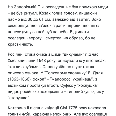
На Запорізькій Січі оселедець не був примхою моди
– це був ритуал. Козак голив голову, лишаючи
пасмо від 30 до 61 см, залежно від звитяг. Воно
символізувало зв’язок з раєм: вірили, що ангел
понесе душу за цей чуб на небо. Відтинати
оселедець ворогу – смертельна образа, бо це
красти честь.
Росіяни, стикаючись з цими “дикунами” під час
Хмельниччини 1648 року, описували їх у літописах:
“хохли з чубами”. Слово увійшло в ужиток як
описова ознака. У “Толковому словнику” В. Даля
(1863-1866) “хохол” – “малоросс, українець”, з
відтінком простакуватості. Суфікс у “хохлушка”
видає російське походження – типовий -ушк-, як у
“старушка”.
Катерина II після ліквідації Січі 1775 року наказала
голити чуби, караючи непокірних. Але дух оселедця