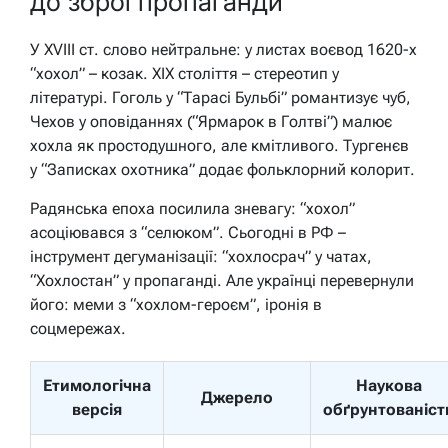
до зброї пропаганди
У XVIII ст. слово нейтральне: у листах воєвод 1620-х
“хохол” – козак. XIX століття – стереотип у
літературі. Гоголь у “Тарасі Бульбі” романтизує чуб,
Чехов у оповіданнях (“Ярмарок в Голтві”) малює
хохла як простодушного, але кмітливого. Тургенєв
у “Записках охотника” додає фольклорний колорит.
Радянська епоха посилила зневагу: “хохол”
асоціювався з “селюком”. Сьогодні в РФ –
інструмент дегуманізації: “хохлосрач” у чатах,
“Хохлостан” у пропаганді. Але українці перевернули
його: меми з “хохлом-героєм”, іронія в
соцмережах.
Етимологічна
Наукова
Джерело
версія
обґрунтованіст