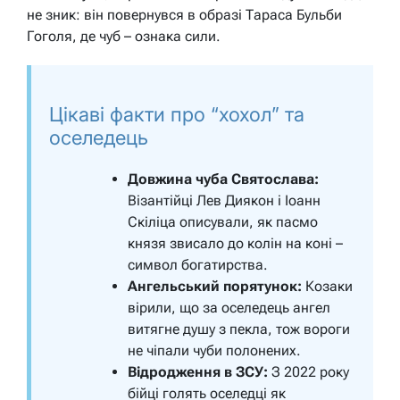
не зник: він повернувся в образі Тараса Бульби
Гоголя, де чуб – ознака сили.
Цікаві факти про “хохол” та
оселедець
Довжина чуба Святослава:
Візантійці Лев Диякон і Іоанн
Скіліца описували, як пасмо
князя звисало до колін на коні –
символ богатирства.
Ангельський порятунок:
Козаки
вірили, що за оселедець ангел
витягне душу з пекла, тож вороги
не чіпали чуби полонених.
Відродження в ЗСУ:
З 2022 року
бійці голять оселедці як