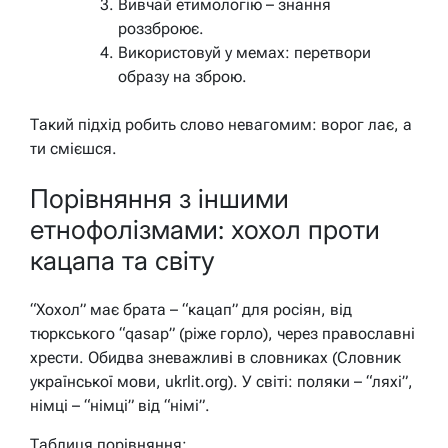
Вивчай етимологію – знання
роззброює.
Використовуй у мемах: перетвори
образу на зброю.
Такий підхід робить слово невагомим: ворог лає, а
ти смієшся.
Порівняння з іншими
етнофолізмами: хохол проти
кацапа та світу
“Хохол” має брата – “кацап” для росіян, від
тюркського “qasap” (ріже горло), через православні
хрести. Обидва зневажливі в словниках (Словник
української мови, ukrlit.org). У світі: поляки – “ляхі”,
німці – “німці” від “німі”.
Таблиця порівняння: