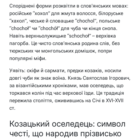
Споріднені форми розквітли в слов’янських мовах:
російське “хохол” для жмута волосся, білоруське
“хахол”, чеське й словацьке “chochol”, польське
“chochoł” чи “chochół” для чуба чи кінця снопа.
Навіть верхньолужицьке “schochoł” – верхівка
пагорба. Це чисто слов’янська родина слів, без
тюркських чи монгольських домішок, попри
популярні міфи.
Уявіть: скіфи й сармати, предки козаків, носили
довгі чуби як знак воїна. Князь Святослав Ігорович,
за візантійськими хроніками, мав оселедець, що
торкався колін під час верхової їзди. Ця традиція
пережила століття, оживившись на Січі в XVI-XVII
ст.
Козацький оселедець: символ
честі, що народив прізвисько