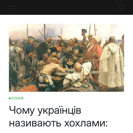
Перейти
до
вмісту
ІСТОРІЯ
ОПУБЛІКУВАТИ
У
Чому українців
називають хохлами: