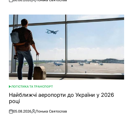
06.08.2026
Понька Святослав
Оприлюднено
Опубліковано
ЛОГІСТИКА ТА ТРАНСПОРТ
ОПУБЛІКУВАТИ
У
Найближчі аеропорти до України у 2026
році
05.08.2026
Понька Святослав
Оприлюднено
Опубліковано