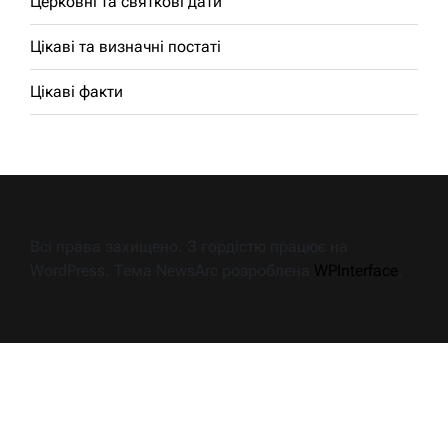
Церковні та святкові дати
Цікаві та визначні постаті
Цікаві факти
Всі права захищено. З гордістю працює на
WordPress. Тема NewsArc розроблена
WPInterface
.