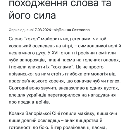
походження слова та
його сила
Оприлюднено
17.03.2026
від
Понька Святослав
Слово “хохол” майорить над степами, як той
козацький оселедець на вітрі, – символ дикої волі й
незламного духу. У XVII столітті росіяни помітили
чуби запорожців, пишні пасма на голених головах,
і почали кликати їх “хохлами”. Це не просто
прізвисько: за ним стоїть глибока етимологія від
праслов’янського кореня, що означає чуб чи пелех.
Сьогодні воно звучить зневажливо в одних вустах,
але для українців перетворилося на нагадування
про предків-воїнів.
Козаки Запорізької Січі голили маківку, лишаючи
лише довгий оселедець – знак лицарства й
готовності до бою. Вітер розвіював ці пасма,