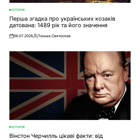
ІСТОРІЯ
ОПУБЛІКУВАТИ
У
Перша згадка про українських козаків
датована: 1489 рік та його значення
06.07.2026
Понька Святослав
Оприлюднено
Опубліковано
ІСТОРІЯ
ОПУБЛІКУВАТИ
У
Вінстон Черчилль цікаві факти: від