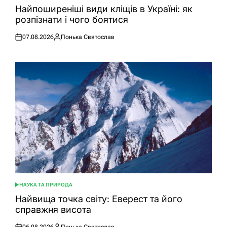
У
Найпоширеніші види кліщів в Україні: як
розпізнати і чого боятися
07.08.2026
Понька Святослав
Оприлюднено
Опубліковано
НАУКА ТА ПРИРОДА
ОПУБЛІКУВАТИ
У
Найвища точка світу: Еверест та його
справжня висота