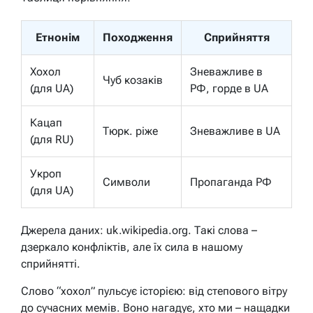
Етнонім
Походження
Сприйняття
Хохол
Зневажливе в
Чуб козаків
(для UA)
РФ, горде в UA
Кацап
Тюрк. ріже
Зневажливе в UA
(для RU)
Укроп
Символи
Пропаганда РФ
(для UA)
Джерела даних: uk.wikipedia.org. Такі слова –
дзеркало конфліктів, але їх сила в нашому
сприйнятті.
Слово “хохол” пульсує історією: від степового вітру
до сучасних мемів. Воно нагадує, хто ми – нащадки