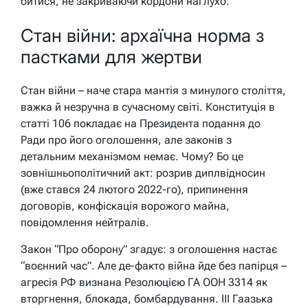
битися, не закриваючи кордони наглухо.
Стан війни: архаїчна норма з
пастками для жертви
Стан війни – наче стара мантія з минулого століття,
важка й незручна в сучасному світі. Конституція в
статті 106 покладає на Президента подання до
Ради про його оголошення, але законів з
детальним механізмом немає. Чому? Бо це
зовнішньополітичний акт: розрив диплвідносин
(вже стався 24 лютого 2022-го), припинення
договорів, конфіскація ворожого майна,
повідомлення нейтралів.
Закон “Про оборону” згадує: з оголошення настає
“воєнний час”. Але де-факто війна йде без папірця –
агресія РФ визнана Резолюцією ГА ООН 3314 як
вторгнення, блокада, бомбардування. III Гаазька