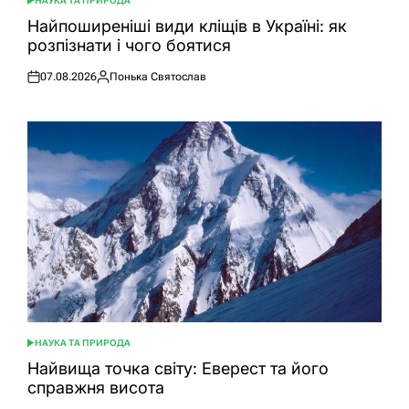
НАУКА ТА ПРИРОДА
ОПУБЛІКУВАТИ
У
Найпоширеніші види кліщів в Україні: як
розпізнати і чого боятися
07.08.2026
Понька Святослав
Оприлюднено
Опубліковано
НАУКА ТА ПРИРОДА
ОПУБЛІКУВАТИ
У
Найвища точка світу: Еверест та його
справжня висота