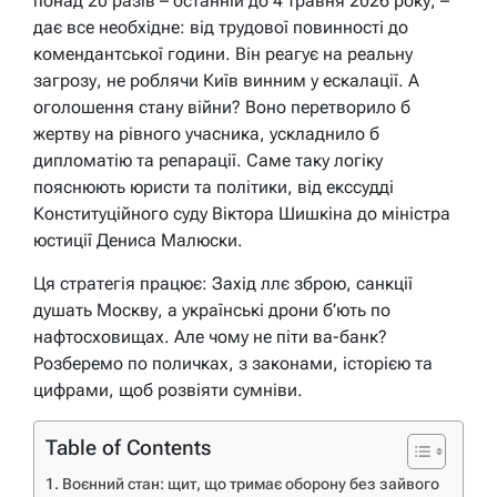
понад 20 разів – останній до 4 травня 2026 року, –
дає все необхідне: від трудової повинності до
комендантської години. Він реагує на реальну
загрозу, не роблячи Київ винним у ескалації. А
оголошення стану війни? Воно перетворило б
жертву на рівного учасника, ускладнило б
дипломатію та репарації. Саме таку логіку
пояснюють юристи та політики, від екссудді
Конституційного суду Віктора Шишкіна до міністра
юстиції Дениса Малюски.
Ця стратегія працює: Захід ллє зброю, санкції
душать Москву, а українські дрони б’ють по
нафтосховищах. Але чому не піти ва-банк?
Розберемо по поличках, з законами, історією та
цифрами, щоб розвіяти сумніви.
Table of Contents
Воєнний стан: щит, що тримає оборону без зайвого