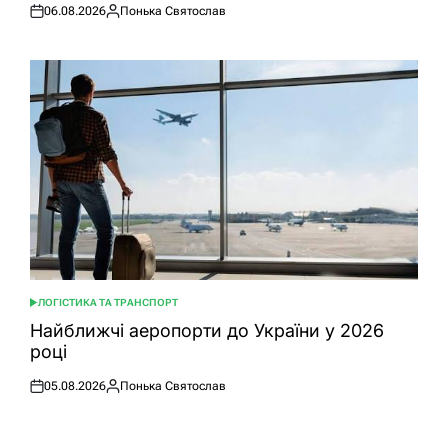
06.08.2026
Понька Святослав
Оприлюднено
Опубліковано
ЛОГІСТИКА ТА ТРАНСПОРТ
ОПУБЛІКУВАТИ
У
Найближчі аеропорти до України у 2026
році
05.08.2026
Понька Святослав
Оприлюднено
Опубліковано