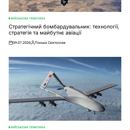
ВІЙСЬКОВА ТЕМАТИКА
ОПУБЛІКУВАТИ
У
Стратегічний бомбардувальник: технології,
стратегія та майбутнє авіації
09.07.2026
Понька Святослав
Оприлюднено
Опубліковано
ВІЙСЬКОВА ТЕМАТИКА
ОПУБЛІКУВАТИ