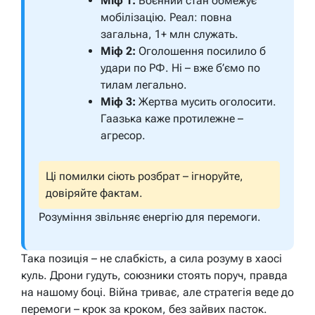
Міф 1:
Воєнний стан обмежує
мобілізацію. Реал: повна
загальна, 1+ млн служать.
Міф 2:
Оголошення посилило б
удари по РФ. Ні – вже б’ємо по
тилам легально.
Міф 3:
Жертва мусить оголосити.
Гаазька каже протилежне –
агресор.
Ці помилки сіють розбрат – ігноруйте,
довіряйте фактам.
Розуміння звільняє енергію для перемоги.
Така позиція – не слабкість, а сила розуму в хаосі
куль. Дрони гудуть, союзники стоять поруч, правда
на нашому боці. Війна триває, але стратегія веде до
перемоги – крок за кроком, без зайвих пасток.