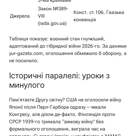
3-ма країнами
Закон №389-
Конст. ст.106, Гаазька
Джерела
VIII
конвенція
(rada.gov.ua)
Таблиця показує: воєнний стан гнучкіший,
адаптований до гібридної війни 2026-го. За даними
yur-gazeta.com, оголошення обмежило б оборону, а
не посилило.
Історичні паралелі: уроки з
минулого
Пам’ятаєте Другу світну? США не оголосили війну
Японії після Перл-Гарбора одразу – чекали
Конгресу, але діяли де-факто. Фінляндія проти
СРСР 1939-го тримала “зимову війну” без
формального оголошення, виграла час на