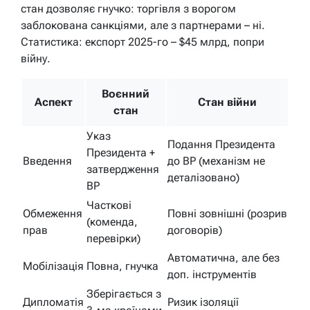
стан дозволяє гнучко: торгівля з ворогом
заблокована санкціями, але з партнерами – ні.
Статистика: експорт 2025-го – $45 млрд, попри
війну.
Воєнний
Аспект
Стан війни
стан
Указ
Подання Президента
Президента +
Введення
до ВР (механізм не
затвердження
деталізовано)
ВР
Часткові
Обмеження
Повні зовнішні (розрив
(коменда,
прав
договорів)
перевірки)
Автоматична, але без
Мобілізація
Повна, гнучка
доп. інструментів
Зберігається з
Дипломатія
Ризик ізоляції