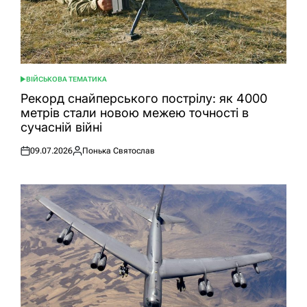
ВІЙСЬКОВА ТЕМАТИКА
ОПУБЛІКУВАТИ
У
Рекорд снайперського пострілу: як 4000
метрів стали новою межею точності в
сучасній війні
09.07.2026
Понька Святослав
Оприлюднено
Опубліковано