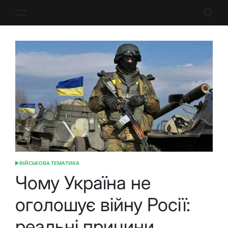
Перейти
до
вмісту
ВІЙСЬКОВА ТЕМАТИКА
ОПУБЛІКУВАТИ
У
Чому Україна не
оголошує війну Росії:
реальні причини