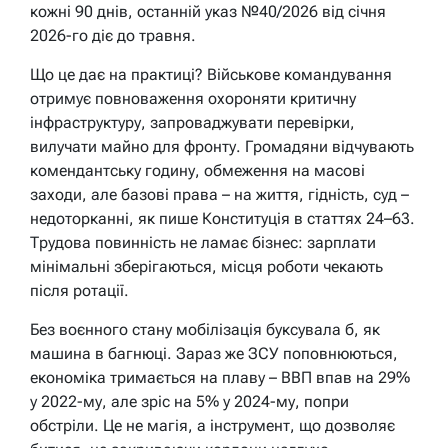
кожні 90 днів, останній указ №40/2026 від січня
2026-го діє до травня.
Що це дає на практиці? Військове командування
отримує повноваження охороняти критичну
інфраструктуру, запроваджувати перевірки,
вилучати майно для фронту. Громадяни відчувають
комендантську годину, обмеження на масові
заходи, але базові права – на життя, гідність, суд –
недоторканні, як пише Конституція в статтях 24–63.
Трудова повинність не ламає бізнес: зарплати
мінімальні зберігаються, місця роботи чекають
після ротації.
Без воєнного стану мобілізація буксувала б, як
машина в багнюці. Зараз же ЗСУ поповнюються,
економіка тримається на плаву – ВВП впав на 29%
у 2022-му, але зріс на 5% у 2024-му, попри
обстріли. Це не магія, а інструмент, що дозволяє