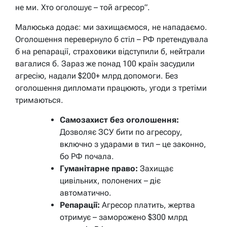
не ми. Хто оголошує – той агресор”.
Малюська додає: ми захищаємося, не нападаємо.
Оголошення перевернуло б стіл – РФ претендувала
б на репарації, страховики відступили б, нейтрали
вагалися б. Зараз же понад 100 країн засудили
агресію, надали $200+ млрд допомоги. Без
оголошення дипломати працюють, угоди з третіми
тримаються.
Самозахист без оголошення:
Дозволяє ЗСУ бити по агресору,
включно з ударами в тил – це законно,
бо РФ почала.
Гуманітарне право:
Захищає
цивільних, полонених – діє
автоматично.
Репарації:
Агресор платить, жертва
отримує – заморожено $300 млрд