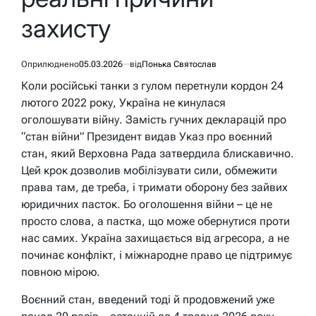
захисту
Оприлюднено
05.03.2026
від
Понька Святослав
Коли російські танки з гулом перетнули кордон 24
лютого 2022 року, Україна не кинулася
оголошувати війну. Замість гучних декларацій про
“стан війни” Президент видав Указ про воєнний
стан, який Верховна Рада затвердила блискавично.
Цей крок дозволив мобілізувати сили, обмежити
права там, де треба, і тримати оборону без зайвих
юридичних пасток. Бо оголошення війни – це не
просто слова, а пастка, що може обернутися проти
нас самих. Україна захищається від агресора, а не
починає конфлікт, і міжнародне право це підтримує
повною мірою.
Воєнний стан, введений тоді й продовжений уже