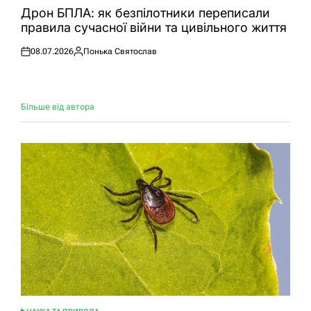
У
Дрон БПЛА: як безпілотники переписали
правила сучасної війни та цивільного життя
08.07.2026
Понька Святослав
Оприлюднено
Опубліковано
Більше від автора