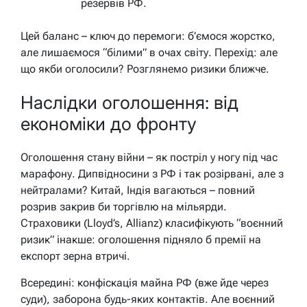
резервів РФ.
Цей баланс – ключ до перемоги: б’ємося жорстко,
але лишаємося “білими” в очах світу. Перехід: але
що якби оголосили? Розглянемо ризики ближче.
Наслідки оголошення: від
економіки до фронту
Оголошення стану війни – як постріл у ногу під час
марафону. Дипвідносини з РФ і так розірвані, але з
нейтралами? Китай, Індія вагаються – повний
розрив закрив би торгівлю на мільярди.
Страховики (Lloyd’s, Allianz) класифікують “воєнний
ризик” інакше: оголошення підняло б премії на
експорт зерна втричі.
Всередині: конфіскація майна РФ (вже йде через
суди), заборона будь-яких контактів. Але воєнний