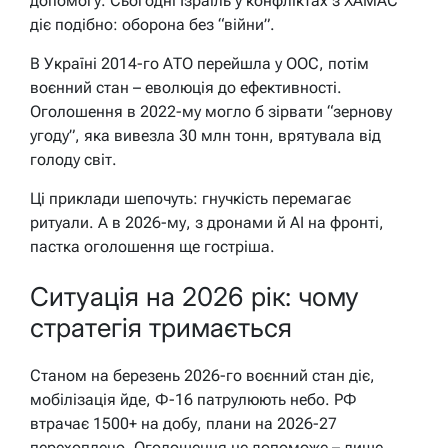
допомогу. Сьогодні Ізраїль у конфліктах з ХАМАС
діє подібно: оборона без “війни”.
В Україні 2014-го АТО перейшла у ООС, потім
воєнний стан – еволюція до ефективності.
Оголошення в 2022-му могло б зірвати “зернову
угоду”, яка вивезла 30 млн тонн, врятувала від
голоду світ.
Ці приклади шепочуть: гнучкість перемагає
ритуали. А в 2026-му, з дронами й AI на фронті,
пастка оголошення ще гостріша.
Ситуація на 2026 рік: чому
стратегія тримається
Станом на березень 2026-го воєнний стан діє,
мобілізація йде, Ф-16 патрулюють небо. РФ
втрачає 1500+ на добу, плани на 2026-27
перехоплено. Оголошення не допоможе – лише