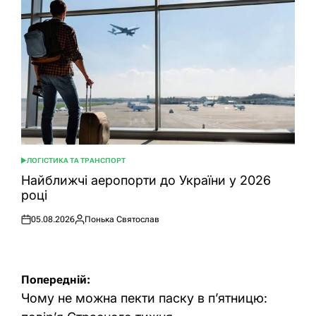
ЛОГІСТИКА ТА ТРАНСПОРТ
ОПУБЛІКУВАТИ
У
Найближчі аеропорти до України у 2026
році
05.08.2026
Понька Святослав
Оприлюднено
Опубліковано
Навігація
Попередній:
записів
Чому не можна пекти паску в п’ятницю: