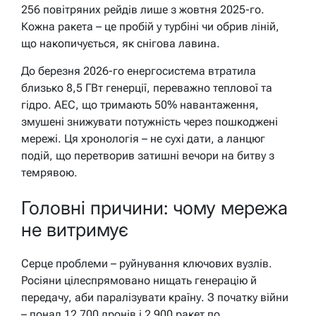
256 повітряних рейдів лише з жовтня 2025-го.
Кожна ракета – це пробій у турбіні чи обрив ліній,
що накопичується, як снігова лавина.
До березня 2026-го енергосистема втратила
близько 8,5 ГВт генерції, переважно теплової та
гідро. АЕС, що тримають 50% навантаження,
змушені знижувати потужність через пошкоджені
мережі. Ця хронологія – не сухі дати, а ланцюг
подій, що перетворив затишні вечори на битву з
темрявою.
Головні причини: чому мережа
не витримує
Серце проблеми – руйнування ключових вузлів.
Росіяни цілеспрямовано нищать генерацію й
передачу, аби паралізувати країну. З початку війни
– понад 12 700 дронів і 2 900 ракет по