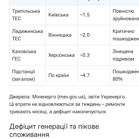
Трипільська
Повністю
Київська
~1.5
ТЕС
зруйнован
Ладижинська
Критично
Вінницька
~2.0
ТЕС
пошкоджен
Каховська
Знищена
Херсонська
~0.3
ГЕС
підривом
Підстанції
Пошкодже
По країні
~4.7
(загалом)
80%
Джерела: Міненерго (mev.gov.ua), звіти Укренерго.
Ці втрати не відновлюються за тиждень – ремонти
тривають місяці, а дефіцит накопичується.
Дефіцит генерації та пікове
споживання