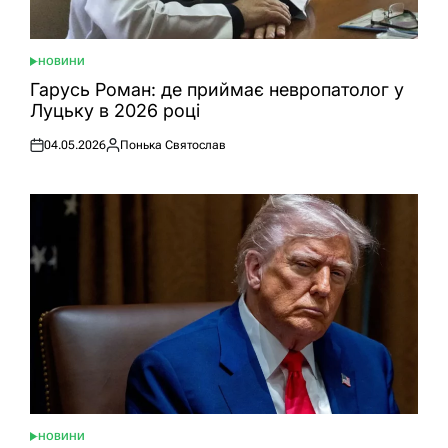
НОВИНИ
ОПУБЛІКУВАТИ
У
Гарусь Роман: де приймає невропатолог у
Луцьку в 2026 році
04.05.2026
Понька Святослав
Оприлюднено
Опубліковано
НОВИНИ
ОПУБЛІКУВАТИ