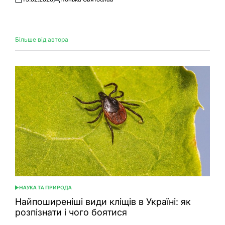
Оприлюднено
Опубліковано
Більше від автора
НАУКА ТА ПРИРОДА
ОПУБЛІКУВАТИ
У
Найпоширеніші види кліщів в Україні: як
розпізнати і чого боятися