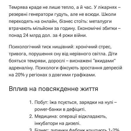
Темрява краде не лише тепло, а й час. У лікарнях –
резервні генератори гудуть, але не всюди. Школи
переходять на онлайн, бізнес стоїть: металурги
втрачають мільйони за годину. Економічні збитки –
понад 24 млрд дол. за 4 роки війни.
Психологічний тиск нищівний: хронічний стрес,
тривога, порушення сну від нерівного світла. Діти
бояться темряви, дорослі – виснажені “вкидами”
адреналіну.
Психологи фіксують зростання депресій
на 20% у регіонах з довгими графіками.
Вплив на повсякденне життя
Побут: їжа псується, зарядки на нулі –
power-банки в дефіциті.
Медицина: операції відкладають,
інкубатори на дизелі.
Бізнес: зупинки фабрик коштують 1-2%