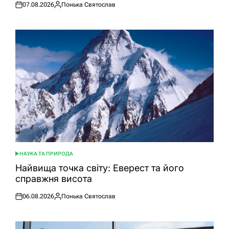
07.08.2026
Понька Святослав
Оприлюднено
Опубліковано
НАУКА ТА ПРИРОДА
ОПУБЛІКУВАТИ
У
Найвища точка світу: Еверест та його
справжня висота
06.08.2026
Понька Святослав
Оприлюднено
Опубліковано