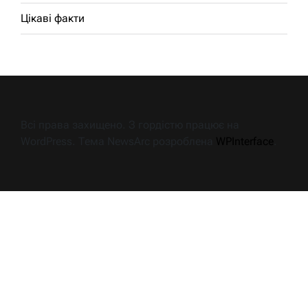
Цікаві факти
Всі права захищено. З гордістю працює на
WordPress. Тема NewsArc розроблена
WPInterface
.