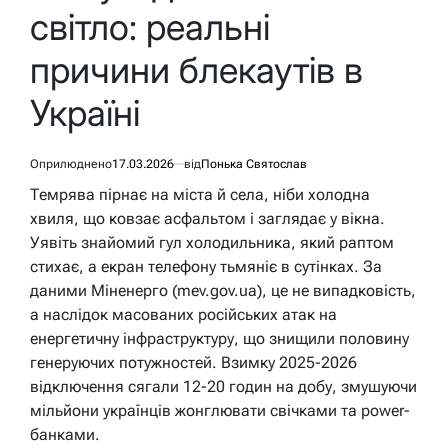
світло: реальні
причини блекаутів в
Україні
Оприлюднено
17.03.2026
від
Понька Святослав
Темрява пірнає на міста й села, ніби холодна
хвиля, що ковзає асфальтом і заглядає у вікна.
Уявіть знайомий гул холодильника, який раптом
стихає, а екран телефону тьмяніє в сутінках. За
даними Міненерго (mev.gov.ua), це не випадковість,
а наслідок масованих російських атак на
енергетичну інфраструктуру, що знищили половину
генеруючих потужностей. Взимку 2025-2026
відключення сягали 12-20 годин на добу, змушуючи
мільйони українців жонглювати свічками та power-
банками.