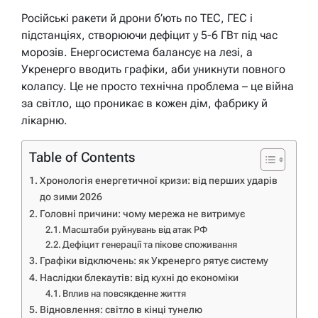
Російські ракети й дрони б’ють по ТЕС, ГЕС і
підстанціях, створюючи дефіцит у 5-6 ГВт під час
морозів. Енергосистема балансує на лезі, а
Укренерго вводить графіки, аби уникнути повного
колапсу. Це не просто технічна проблема – це війна
за світло, що проникає в кожен дім, фабрику й
лікарню.
Table of Contents
Хронологія енергетичної кризи: від перших ударів
до зими 2026
Головні причини: чому мережа не витримує
Масштаби руйнувань від атак РФ
Дефіцит генерації та пікове споживання
Графіки відключень: як Укренерго рятує систему
Наслідки блекаутів: від кухні до економіки
Вплив на повсякденне життя
Відновлення: світло в кінці тунелю