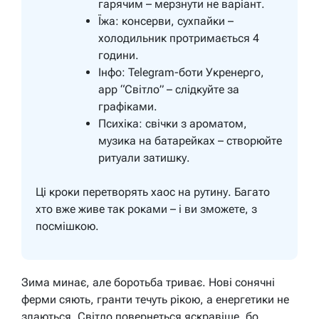
гарячим – мерзнути не варіант.
Їжа: консерви, сухпайки –
холодильник протримається 4
години.
Інфо: Telegram-боти Укренерго,
app “Світло” – слідкуйте за
графіками.
Психіка: свічки з ароматом,
музика на батарейках – створюйте
ритуали затишку.
Ці кроки перетворять хаос на рутину. Багато
хто вже живе так роками – і ви зможете, з
посмішкою.
Зима минає, але боротьба триває. Нові сонячні
ферми сяють, гранти течуть рікою, а енергетики не
здаються. Світло повернеться яскравіше, бо