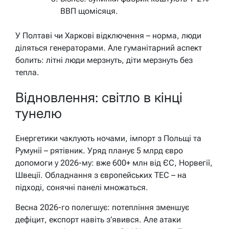
ВВП щомісяця.
У Полтаві чи Харкові відключення – норма, люди
діляться генераторами. Але гуманітарний аспект
болить: літні люди мерзнуть, діти мерзнуть без
тепла.
Відновлення: світло в кінці
тунелю
Енергетики чаклують ночами, імпорт з Польщі та
Румунії – рятівник. Уряд планує 5 млрд євро
допомоги у 2026-му: вже 600+ млн від ЄС, Норвегії,
Швеції. Обладнання з європейських ТЕС – на
підході, сонячні панелі множаться.
Весна 2026-го полегшує: потепління зменшує
дефіцит, експорт навіть з’явився. Але атаки