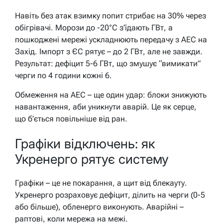
Навіть без атак взимку попит стрибає на 30% через
обігрівачі. Морози до -20°C з’їдають ГВт, а
пошкоджені мережі ускладнюють передачу з АЕС на
Захід. Імпорт з ЄС рятує – до 2 ГВт, але не завжди.
Результат: дефіцит 5-6 ГВт, що змушує “вимикати”
черги по 4 години кожні 6.
Обмеження на АЕС – ще один удар: блоки знижують
навантаження, аби уникнути аварій. Це як серце,
що б’ється повільніше від ран.
Графіки відключень: як
Укренерго рятує систему
Графіки – це не покарання, а щит від блекауту.
Укренерго розраховує дефіцит, ділить на черги (0-5
або більше), обленерго виконують. Аварійні –
раптові, коли мережа на межі.