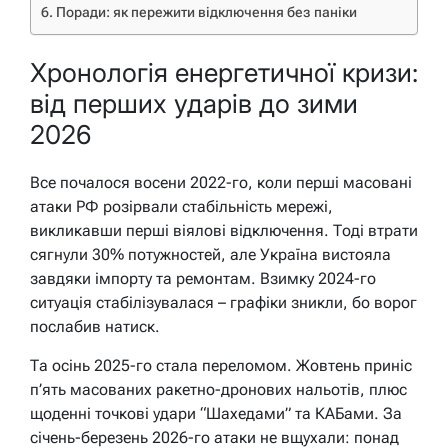
Поради: як пережити відключення без паніки
Хронологія енергетичної кризи:
від перших ударів до зими
2026
Все почалося восени 2022-го, коли перші масовані
атаки РФ розірвали стабільність мережі,
викликавши перші віялові відключення. Тоді втрати
сягнули 30% потужностей, але Україна вистояла
завдяки імпорту та ремонтам. Взимку 2024-го
ситуація стабілізувалася – графіки зникли, бо ворог
послабив натиск.
Та осінь 2025-го стала переломом. Жовтень приніс
п’ять масованих ракетно-дронових нальотів, плюс
щоденні точкові удари “Шахедами” та КАБами. За
січень-березень 2026-го атаки не вщухали: понад