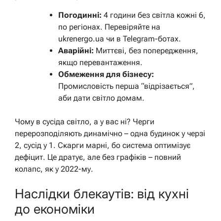
Погодинні:
4 години без світла кожні 6,
по регіонах. Перевіряйте на
ukrenergo.ua чи в Telegram-ботах.
Аварійні:
Миттєві, без попередження,
якщо перевантаження.
Обмеження для бізнесу:
Промисловість перша “відрізається”,
аби дати світло домам.
Чому в сусіда світло, а у вас ні? Черги
перерозподіляють динамічно – одна будинок у черзі
2, сусід у 1. Скарги марні, бо система оптимізує
дефіцит. Це дратує, але без графіків – повний
колапс, як у 2022-му.
Наслідки блекаутів: від кухні
до економіки