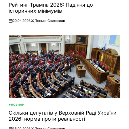
У
Рейтинг Трампа 2026: Падіння до
історичних мінімумів
20.04.2026
Понька Святослав
Оприлюднено
Опубліковано
НОВИНИ
ОПУБЛІКУВАТИ
У
Скільки депутатів у Верховній Раді України
2026: норма проти реальності
15.02.2026
Понька Святослав