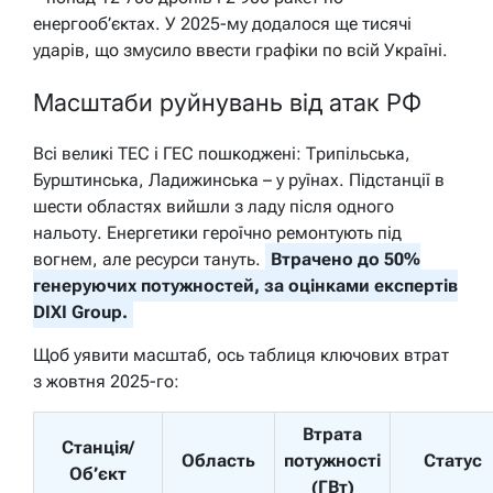
енергооб’єктах. У 2025-му додалося ще тисячі
ударів, що змусило ввести графіки по всій Україні.
Масштаби руйнувань від атак РФ
Всі великі ТЕС і ГЕС пошкоджені: Трипільська,
Бурштинська, Ладижинська – у руїнах. Підстанції в
шести областях вийшли з ладу після одного
нальоту. Енергетики героїчно ремонтують під
вогнем, але ресурси тануть.
Втрачено до 50%
генеруючих потужностей, за оцінками експертів
DIXI Group.
Щоб уявити масштаб, ось таблиця ключових втрат
з жовтня 2025-го:
Втрата
Станція/
Область
потужності
Статус
Об’єкт
(ГВт)