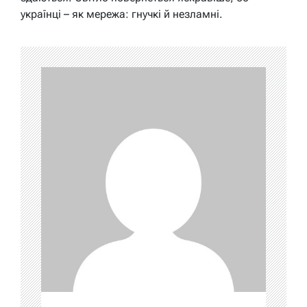
українці – як мережа: гнучкі й незламні.