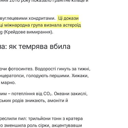
іння 2016 року показало гранітне кільце й
з вуглецевими хондритами.
Ці докази
оці міжнародна група визнала астероїд
rg (Крейдове вимирання).
а: як темрява вбила
ючи фотосинтез. Водорості гинуть за тижні,
трицератопси, голодують першими. Хижаки,
е марно.
им – потепління від CO₂. Океани закислі,
ьких родів зникають, амоніти й
креслили пил: трильйони тонн з кратера
го зменшила роль сірки, акцентувавши