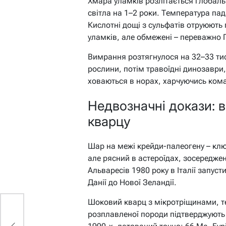
Хмара уламків розлітається глобаль
світла на 1–2 роки. Температура пад
Кислотні дощі з сульфатів отруюють 
уламків, але обмежені – переважно 
Вимрання розтягнулося на 32–33 тися
рослини, потім травоїдні динозаври,
ховаються в норах, харчуючись ком
Недвозначні докази: в
кварцу
Шар на межі крейди-палеогену – ключ
але рясний в астероїдах, зосередже
Альваресів 1980 року в Італії запуст
Данії до Нової Зеландії.
Шоковий кварц з мікротріщинами, тек
розплавленої породи підтверджують
: