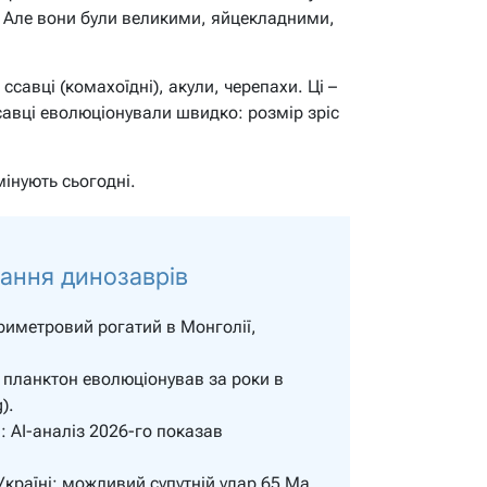
. Але вони були великими, яйцекладними,
 ссавці (комахоїдні), акули, черепахи. Ці –
савці еволюціонували швидко: розмір зріс
інують сьогодні.
рання динозаврів
риметровий рогатий в Монголії,
 планктон еволюціонував за роки в
).
: AI-аналіз 2026-го показав
Україні: можливий супутній удар 65 Ma.