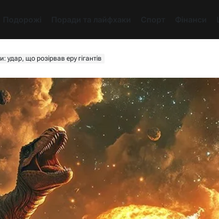
Подорожі
Поради та лайфхаки
Спорт
Фінанси
 удар, що розірвав еру гігантів