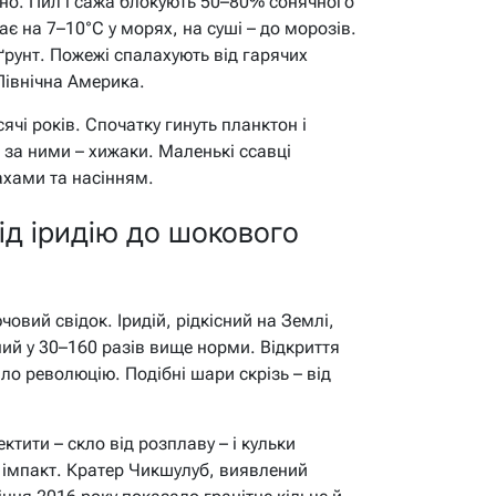
но. Пил і сажа блокують 50–80% сонячного
ає на 7–10°C у морях, на суші – до морозів.
ґрунт. Пожежі спалахують від гарячих
Північна Америка.
чі років. Спочатку гинуть планктон і
 за ними – хижаки. Маленькі ссавці
ахами та насінням.
ід іридію до шокового
овий свідок. Іридій, рідкісний на Землі,
ний у 30–160 разів вище норми. Відкриття
ило революцію. Подібні шари скрізь – від
тити – скло від розплаву – і кульки
 імпакт. Кратер Чикшулуб, виявлений