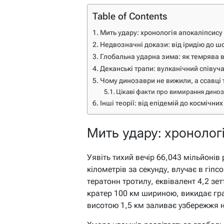
Table of Contents
Мить удару: хронологія апокаліпсису
Недвозначні докази: від іридію до ш
Глобальна ударна зима: як темрява 
Деканські трапи: вулканічний співуч
Чому динозаври не вижили, а ссавці т
Цікаві факти про вимирання диноз
Інші теорії: від епідемій до космічних
Мить удару: хронолог
Уявіть тихий вечір 66,043 мільйонів 
кілометрів за секунду, влучає в гіпс
тератонн тротилу, еквівалент 4,2 зе
кратер 100 км шириною, викидає гра
висотою 1,5 км заливає узбережжя на