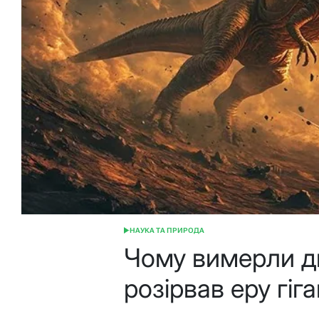
НАУКА ТА ПРИРОДА
ОПУБЛІКУВАТИ
У
Чому вимерли ди
розірвав еру гіга