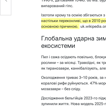
1990-х, датований точно: 66 Ma. Бур
випарований гіпс.
Ізотопи хрому та осмію збігаються 
настільки переконливі, що в 2010 р
основною причиною.
uk.wikipedia.o
Глобальна ударна зим
екосистеми
Пил і сажа осідають повільно, блоку
рослини – за місяці. Травоїдні, як 
як тиранозаври, каннібалізують, ал
Охолодження триває 3–10 років, за н
коралові рифи руйнуються. 47% морс
мозазаври – без сліду.
Дослідження бельгійців 2023-го під
зупинили життя. Нова модель 2025-