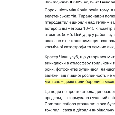
Оприлюднено
19.03.2026
від
Понька Святосла
Сорок шість мільйонів років тому, в 
велетенських тіл. Тиранонаври полюв
птеродактили ширяли над теплими 
астероїд діаметром 10–15 кілометрі
атомних бомб. Цей удар у районі су
включно з непташиними динозаврами
космічної катастрофи та земних лих
Кратер Чикшулуб, що утворився митт
викидаючи в атмосферу трильйони то
роки, фотосинтез зупинився, ланцю
залежні від пишної рослинності, не
миттєво – деякі види боролися місяц
Ця подія не просто стерла динозавр
предкам, і сформувала сучасний світ
Communications уточнили: сірки було
тож пил і сажа відіграли вирішальну 