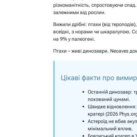
різноманітність, спростовуючи спад
залежними від рослин.
Вижили дрібні: птахи (від тероподів),
всеїдні, з норами чи шкаралупою. С
на 9% у палеогені.
Птахи – живі динозаври. Neoaves дом
Цікаві факти про вими
Останній динозавр: т
похований цунамі.
Швидке відновлення:
кратері (2026 Phys.org
Астероїд не вбив акул
мінімальний вплив.
Бовтиський кратер в 