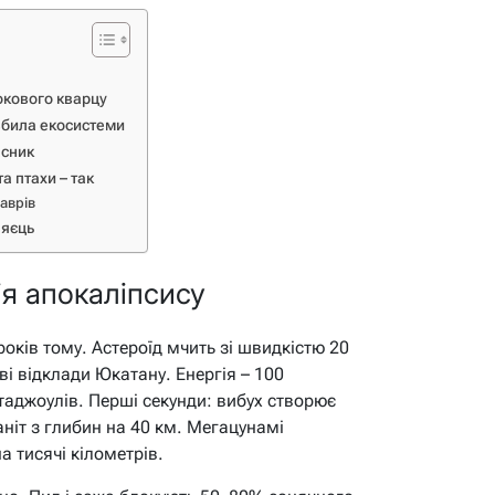
окового кварцу
вбила екосистеми
асник
а птахи – так
аврів
 яєць
ія апокаліпсису
років тому. Астероїд мчить зі швидкістю 20
ові відклади Юкатану. Енергія – 100
ттаджоулів. Перші секунди: вибух створює
ніт з глибин на 40 км. Мегацунамі
 тисячі кілометрів.