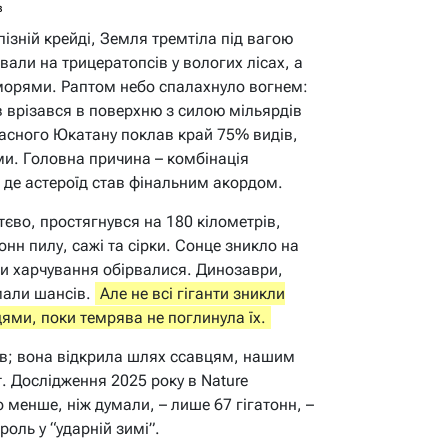
в
пізній крейді, Земля тремтіла під вагою
али на трицератопсів у вологих лісах, а
морями. Раптом небо спалахнуло вогнем:
в врізався в поверхню з силою мільярдів
часного Юкатану поклав край 75% видів,
. Головна причина – комбінація
, де астероїд став фінальним акордом.
єво, простягнувся на 180 кілометрів,
нн пилу, сажі та сірки. Сонце зникло на
ги харчування обірвалися. Динозаври,
 мали шансів.
Але не всі гіганти зникли
ями, поки темрява не поглинула їх.
ів; вона відкрила шлях ссавцям, нашим
. Дослідження 2025 року в Nature
 менше, ніж думали, – лише 67 гігатонн, –
роль у “ударній зимі”.