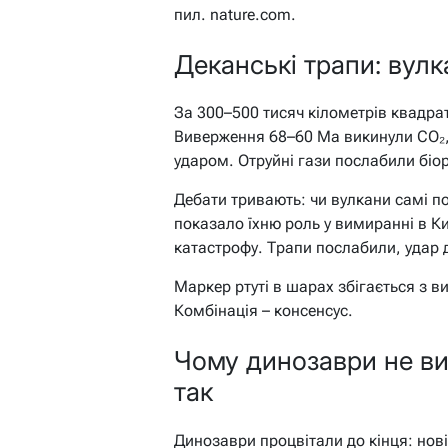
пил. nature.com.
Деканські трапи: вулк
За 300–500 тисяч кілометрів квадрат
Виверження 68–60 Ma викинули CO₂,
ударом. Отруйні гази послабили біо
Дебати тривають: чи вулкани самі п
показало їхню роль у вимиранні в Ки
катастрофу. Трапи послабили, удар 
Маркер ртуті в шарах збігається з в
Комбінація – консенсус.
Чому динозаври не виж
так
Динозаври процвітали до кінця: нов