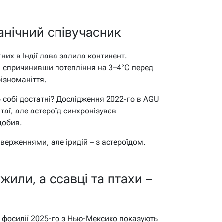
анічний співучасник
них в Індії лава залила континент.
 спричинивши потепління на 3–4°C перед
різноманіття.
о собі достатні? Дослідження 2022-го в AGU
таї, але астероїд синхронізував
добив.
иверженнями, але іридій – з астероїдом.
или, а ссавці та птахи –
і фосилії 2025-го з Нью-Мексико показують