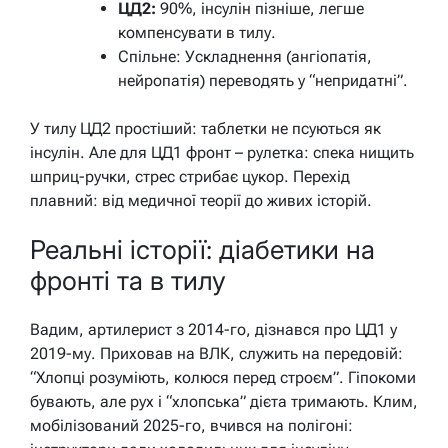
ЦД2:
90%, інсулін пізніше, легше
компенсувати в тилу.
Спільне: Ускладнення (ангіопатія,
нейропатія) переводять у “непридатні”.
У тилу ЦД2 простіший: таблетки не псуються як
інсулін. Але для ЦД1 фронт – рулетка: спека нищить
шприц-ручки, стрес стрибає цукор. Перехід
плавний: від медичної теорії до живих історій.
Реальні історії: діабетики на
фронті та в тилу
Вадим, артилерист з 2014-го, дізнався про ЦД1 у
2019-му. Приховав на ВЛК, служить на передовій:
“Хлопці розуміють, колюся перед строєм”. Гіпокоми
бувають, але рух і “хлопська” дієта тримають. Клим,
мобілізований 2025-го, вчився на полігоні: