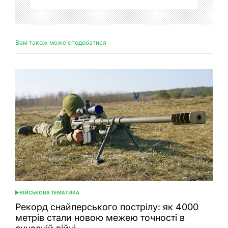
Вам також може сподобатися
ВІЙСЬКОВА ТЕМАТИКА
ОПУБЛІКУВАТИ
У
Рекорд снайперського пострілу: як 4000
метрів стали новою межею точності в