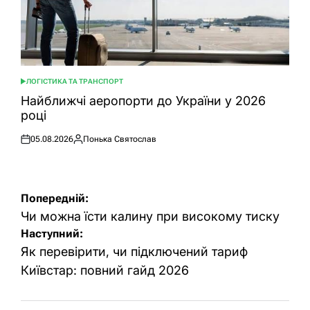
ЛОГІСТИКА ТА ТРАНСПОРТ
ОПУБЛІКУВАТИ
У
Найближчі аеропорти до України у 2026
році
05.08.2026
Понька Святослав
Оприлюднено
Опубліковано
Навігація
Попередній:
записів
Чи можна їсти калину при високому тиску
Наступний:
Як перевірити, чи підключений тариф
Київстар: повний гайд 2026