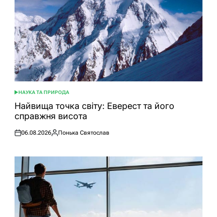
НАУКА ТА ПРИРОДА
ОПУБЛІКУВАТИ
У
Найвища точка світу: Еверест та його
справжня висота
06.08.2026
Понька Святослав
Оприлюднено
Опубліковано