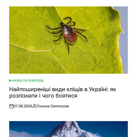
НАУКА ТА ПРИРОДА
ОПУБЛІКУВАТИ
У
Найпоширеніші види кліщів в Україні: як
розпізнати і чого боятися
07.08.2026
Понька Святослав
Оприлюднено
Опубліковано