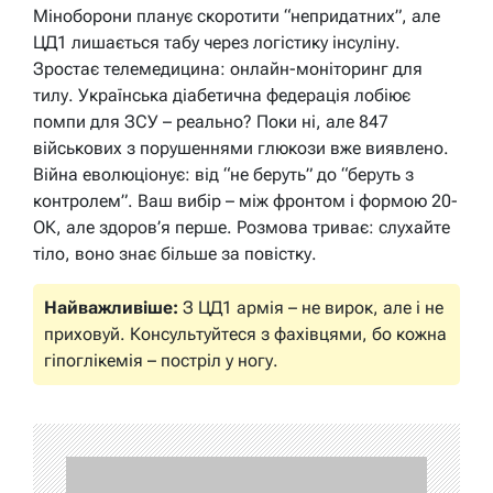
Міноборони планує скоротити “непридатних”, але
ЦД1 лишається табу через логістику інсуліну.
Зростає телемедицина: онлайн-моніторинг для
тилу. Українська діабетична федерація лобіює
помпи для ЗСУ – реально? Поки ні, але 847
військових з порушеннями глюкози вже виявлено.
Війна еволюціонує: від “не беруть” до “беруть з
контролем”. Ваш вибір – між фронтом і формою 20-
ОК, але здоров’я перше. Розмова триває: слухайте
тіло, воно знає більше за повістку.
Найважливіше:
З ЦД1 армія – не вирок, але і не
приховуй. Консультуйтеся з фахівцями, бо кожна
гіпоглікемія – постріл у ногу.