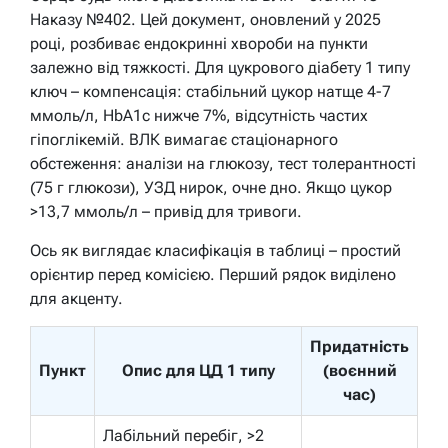
Наказу №402. Цей документ, оновлений у 2025
році, розбиває ендокринні хвороби на пункти
залежно від тяжкості. Для цукрового діабету 1 типу
ключ – компенсація: стабільний цукор натще 4-7
ммоль/л, HbA1c нижче 7%, відсутність частих
гіпоглікемій. ВЛК вимагає стаціонарного
обстеження: аналізи на глюкозу, тест толерантності
(75 г глюкози), УЗД нирок, очне дно. Якщо цукор
>13,7 ммоль/л – привід для тривоги.
Ось як виглядає класифікація в таблиці – простий
орієнтир перед комісією. Перший рядок виділено
для акценту.
Придатність
Пункт
Опис для ЦД 1 типу
(воєнний
час)
Лабільний перебіг, >2