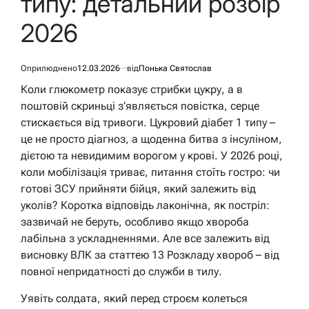
типу: детальний розбір
2026
Оприлюднено
12.03.2026
від
Понька Святослав
Коли глюкометр показує стрибки цукру, а в
поштовій скриньці з’являється повістка, серце
стискається від тривоги. Цукровий діабет 1 типу –
це не просто діагноз, а щоденна битва з інсуліном,
дієтою та невидимим ворогом у крові. У 2026 році,
коли мобілізація триває, питання стоїть гостро: чи
готові ЗСУ прийняти бійця, який залежить від
уколів? Коротка відповідь лаконічна, як постріл:
зазвичай не беруть, особливо якщо хвороба
лабільна з ускладненнями. Але все залежить від
висновку ВЛК за статтею 13 Розкладу хвороб – від
повної непридатності до служби в тилу.
Уявіть солдата, який перед строєм колеться