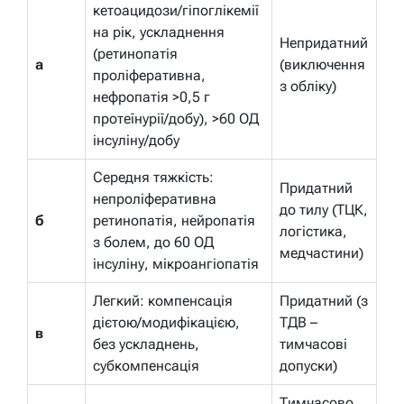
кетоацидози/гіпоглікемії
на рік, ускладнення
Непридатний
(ретинопатія
а
(виключення
проліферативна,
з обліку)
нефропатія >0,5 г
протеїнурії/добу), >60 ОД
інсуліну/добу
Середня тяжкість:
Придатний
непроліферативна
до тилу (ТЦК,
б
ретинопатія, нейропатія
логістика,
з болем, до 60 ОД
медчастини)
інсуліну, мікроангіопатія
Легкий: компенсація
Придатний (з
дієтою/модифікацією,
ТДВ –
в
без ускладнень,
тимчасові
субкомпенсація
допуски)
Тимчасово