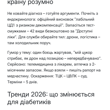
країну розумно
Не ховайте діагноз – готуйте аргументи. Почніть з
ендокринолога: офіційний висновок “лабільний
ЦД1 з ризиком декомпенсації”. Запасіться тест-
смужками – 42 види безкоштовно за “Доступні
ліки”. Для служби обирайте тил: дрони, логістика –
там холодильник поруч.
Гумор у тему: один боєць жартував, “мій цукор
стрибає, як дрон над позицією – непередбачувано”.
Серйозно: телемедицина з лікарем, аптечка з 2-
місячним запасом. Якщо взяли – пишіть рапорт на
медчастину. Оскарження: ТЦК – ЦВЛК – суд.
Терміни – 5 днів.
Тренди 2026: що змінюється
для діабетиків