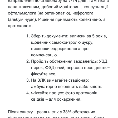
направлення до стаціонару на 7-14 днів. Там тест з
навантаженням, добовий моніторинг, консультації
офтальмолога (на ретинопатію), нефролога
(альбумінурія). Рішення приймають колективно, з
протоколом.
Зберіть документи: виписки за 5 років,
щоденник самоконтролю цукру,
висновки ендокринолога про
компенсацію.
Пройдіть обстеження заздалегідь: УЗД
нирок, ФЗД очей, нервова провідність –
фіксуйте все.
На ВЛК вимагайте стаціонар:
амбулаторно не оцінять лабільність.
Фіксуйте процес: фото протоколів,
свідків – для оскарження.
Після списку – реальність: у 38% обстежених