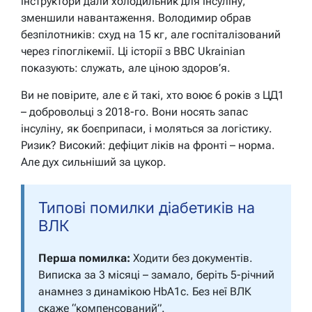
інструктори дали холодильник для інсуліну,
зменшили навантаження. Володимир обрав
безпілотників: схуд на 15 кг, але госпіталізований
через гіпоглікемії. Ці історії з BBC Ukrainian
показують: служать, але ціною здоров’я.
Ви не повірите, але є й такі, хто воює 6 років з ЦД1
– добровольці з 2018-го. Вони носять запас
інсуліну, як боєприпаси, і моляться за логістику.
Ризик? Високий: дефіцит ліків на фронті – норма.
Але дух сильніший за цукор.
Типові помилки діабетиків на
ВЛК
Перша помилка:
Ходити без документів.
Виписка за 3 місяці – замало, беріть 5-річний
анамнез з динамікою HbA1c. Без неї ВЛК
скаже “компенсований”.