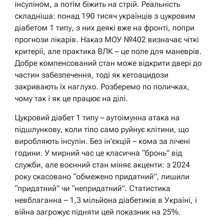
інсуліном, а потім біжить на стрій. Реальність
складніша: понад 190 тисяч українців з цукровим
діабетом 1 типу, з них деякі вже на фронті, попри
прогнози лікарів. Наказ МОУ №402 визначає чіткі
критерії, але практика ВЛК – це поле для маневрів.
Добре компенсований стан може відкрити двері до
частин забезпечення, тоді як кетоацидози
закривають їх наглухо. Розберемо по поличках,
чому так і як це працює на ділі.
Цукровий діабет 1 типу – аутоімунна атака на
підшлункову, коли тіло само руйнує клітини, що
виробляють інсулін. Без ін’єкцій – кома за лічені
години. У мирний час це класична “бронь” від
служби, але воєнний стан міняє акценти: з 2024
року скасовано “обмежено придатний”, лишили
“придатний” чи “непридатний”. Статистика
невблаганна – 1,3 мільйона діабетиків в Україні, і
війна загрожує підняти цей показник на 25%.