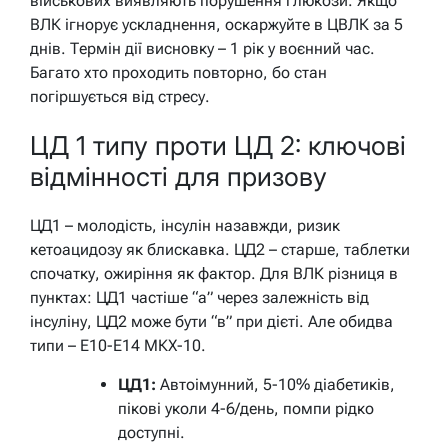
військових виявляють порушення глюкози. Якщо
ВЛК ігнорує ускладнення, оскаржуйте в ЦВЛК за 5
днів. Термін дії висновку – 1 рік у воєнний час.
Багато хто проходить повторно, бо стан
погіршується від стресу.
ЦД 1 типу проти ЦД 2: ключові
відмінності для призову
ЦД1 – молодість, інсулін назавжди, ризик
кетоацидозу як блискавка. ЦД2 – старше, таблетки
спочатку, ожиріння як фактор. Для ВЛК різниця в
пунктах: ЦД1 частіше “а” через залежність від
інсуліну, ЦД2 може бути “в” при дієті. Але обидва
типи – Е10-Е14 МКХ-10.
ЦД1:
Автоімунний, 5-10% діабетиків,
пікові уколи 4-6/день, помпи рідко
доступні.