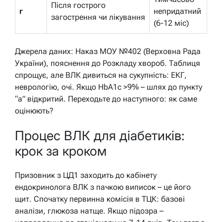
Після гострого
г
непридатний
загострення чи лікування
(6-12 міс)
Джерела даних: Наказ МОУ №402 (Верховна Рада
України), пояснення до Розкладу хвороб. Таблиця
спрощує, але ВЛК дивиться на сукупність: ЕКГ,
неврологію, очі. Якщо HbA1c >9% – шлях до пункту
“а” відкритий. Переходьте до наступного: як саме
оцінюють?
Процес ВЛК для діабетиків:
крок за кроком
Призовник з ЦД1 заходить до кабінету
ендокринолога ВЛК з пачкою виписок – це його
щит. Спочатку первинна комісія в ТЦК: базові
аналізи, глюкоза натще. Якщо підозра –