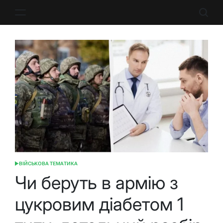
Перейти
до
вмісту
ВІЙСЬКОВА ТЕМАТИКА
ОПУБЛІКУВАТИ
У
Чи беруть в армію з
цукровим діабетом 1