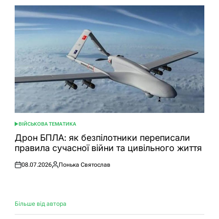
ВІЙСЬКОВА ТЕМАТИКА
ОПУБЛІКУВАТИ
У
Дрон БПЛА: як безпілотники переписали
правила сучасної війни та цивільного життя
08.07.2026
Понька Святослав
Оприлюднено
Опубліковано
Більше від автора