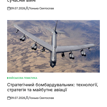
сучасній війні
09.07.2026
Понька Святослав
Оприлюднено
Опубліковано
ВІЙСЬКОВА ТЕМАТИКА
ОПУБЛІКУВАТИ
У
Стратегічний бомбардувальник: технології,
стратегія та майбутнє авіації
09.07.2026
Понька Святослав
Оприлюднено
Опубліковано