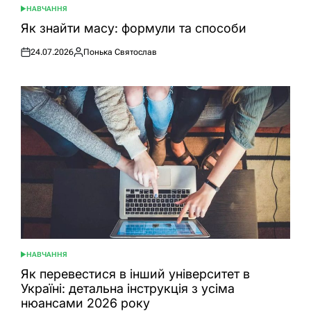
НАВЧАННЯ
ОПУБЛІКУВАТИ
У
Як знайти масу: формули та способи
24.07.2026
Понька Святослав
Оприлюднено
Опубліковано
НАВЧАННЯ
ОПУБЛІКУВАТИ
У
Як перевестися в інший університет в
Україні: детальна інструкція з усіма
нюансами 2026 року