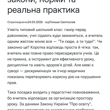
реальна практика
Оприлюднено
24.03.2026
від
Понька Святослав
Уявіть типовий шкільний клас: гамір перед
дзвоником, учні сідають куди заманеться, а вчитель
одним жестом міняє все — “Ти сюди, а ти туди!”. Чи
законно це? Коротка відповідь проста й чітка: так,
вчитель має повне право пересаджувати учнів. Це
не примха, а інструмент для ефективного уроку,
дисципліни та навіть здоров’я дітей. Але межі є
суворі — дискримінація чи ігнор медичних
показань перетворюють корисну дію на порушення
прав.
Така посадка входить у педагогічні повноваження,
бо вчитель відповідає за організацію простору
уроку. За даними Закону України “Про освіту”,
педагоги користуються академічною свободою: