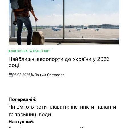
ЛОГІСТИКА ТА ТРАНСПОРТ
ОПУБЛІКУВАТИ
У
Найближчі аеропорти до України у 2026
році
05.08.2026
Понька Святослав
Оприлюднено
Опубліковано
Навігація
Попередній:
записів
Чи вміють коти плавати: інстинкти, таланти
та таємниці води
Наступний: