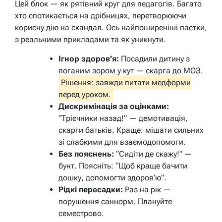
Цей блок — як рятівний круг для педагогів. Багато
хто спотикається на дрібницях, перетворюючи
корисну дію на скандал. Ось найпоширеніші пастки,
з реальними прикладами та як уникнути.
Ігнор здоров’я:
Посадили дитину з
поганим зором у кут — скарга до МОЗ.
Рішення: завжди питати медформи
перед уроком.
Дискримінація за оцінками:
“Трієчники назад!” — демотивація,
скарги батьків. Краще: мішати сильних
зі слабкими для взаємодопомоги.
Без пояснень:
“Сидіти де скажу!” —
бунт. Поясніть: “Щоб краще бачити
дошку, допомогти здоров’ю”.
Рідкі пересадки:
Раз на рік —
порушення саннорм. Плануйте
семестрово.