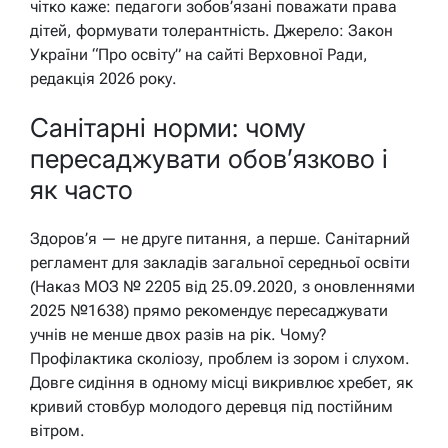
чітко каже: педагоги зобов’язані поважати права
дітей, формувати толерантність. Джерело: Закон
України “Про освіту” на сайті Верховної Ради,
редакція 2026 року.
Санітарні норми: чому
пересаджувати обов’язково і
як часто
Здоров’я — не друге питання, а перше. Санітарний
регламент для закладів загальної середньої освіти
(Наказ МОЗ № 2205 від 25.09.2020, з оновленнями
2025 №1638) прямо рекомендує
пересаджувати
учнів не менше двох разів на рік
. Чому?
Профілактика сколіозу, проблем із зором і слухом.
Довге сидіння в одному місці викривлює хребет, як
кривий стовбур молодого деревця під постійним
вітром.