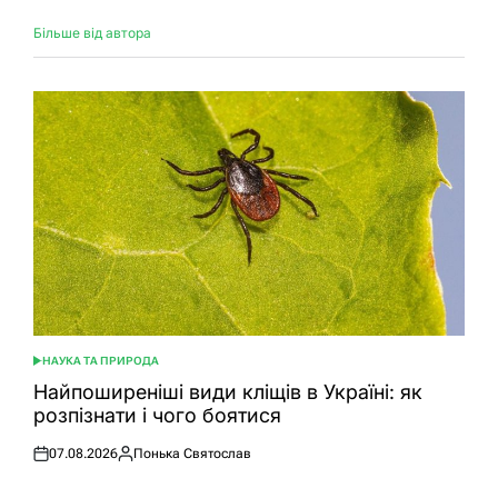
Більше від автора
НАУКА ТА ПРИРОДА
ОПУБЛІКУВАТИ
У
Найпоширеніші види кліщів в Україні: як
розпізнати і чого боятися
07.08.2026
Понька Святослав
Оприлюднено
Опубліковано