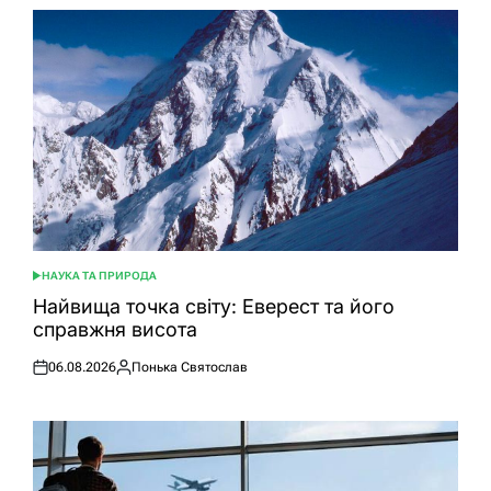
НАУКА ТА ПРИРОДА
ОПУБЛІКУВАТИ
У
Найвища точка світу: Еверест та його
справжня висота
06.08.2026
Понька Святослав
Оприлюднено
Опубліковано