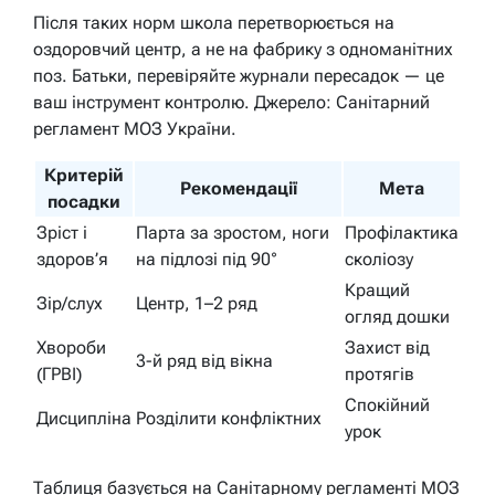
Після таких норм школа перетворюється на
оздоровчий центр, а не на фабрику з одноманітних
поз. Батьки, перевіряйте журнали пересадок — це
ваш інструмент контролю. Джерело: Санітарний
регламент МОЗ України.
Критерій
Рекомендації
Мета
посадки
Зріст і
Парта за зростом, ноги
Профілактика
здоров’я
на підлозі під 90°
сколіозу
Кращий
Зір/слух
Центр, 1–2 ряд
огляд дошки
Хвороби
Захист від
3-й ряд від вікна
(ГРВІ)
протягів
Спокійний
Дисципліна
Розділити конфліктних
урок
Таблиця базується на Санітарному регламенті МОЗ