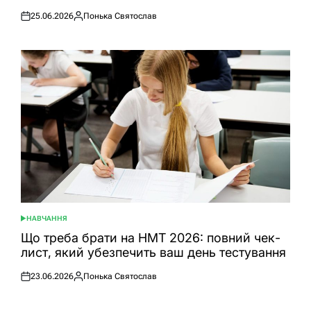
25.06.2026
Понька Святослав
Оприлюднено
Опубліковано
НАВЧАННЯ
ОПУБЛІКУВАТИ
У
Що треба брати на НМТ 2026: повний чек-
лист, який убезпечить ваш день тестування
23.06.2026
Понька Святослав
Оприлюднено
Опубліковано