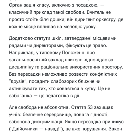
Організація класу, включно з посадкою, —
класичний приклад такої свободи. Вчитель не
просто стоїть біля дошки; він диригент оркестру, де
кожне місце впливає на мелодію уроку.
Додатково статути шкіл, затверджені місцевими
радами чи директорами, фіксують це право.
Наприклад, у типовому Положенні про
загальноосвітній заклад вчитель відповідає за
дисципліну та раціональне використання простору.
Без пересадки неможливо розвести конфліктних
“друзів”, посадити слабозорих ближче чи
активізувати тих, хто ховається в кутку. Це не
забаганка — це педагогіка в дії.
Але свобода не абсолютна. Стаття 53 захищає
учнів: безпечне середовище, повага гідності,
заборона дискримінації. Якщо пересадка принижує
(“Двійочники — назад!”), це вже порушення. Закон