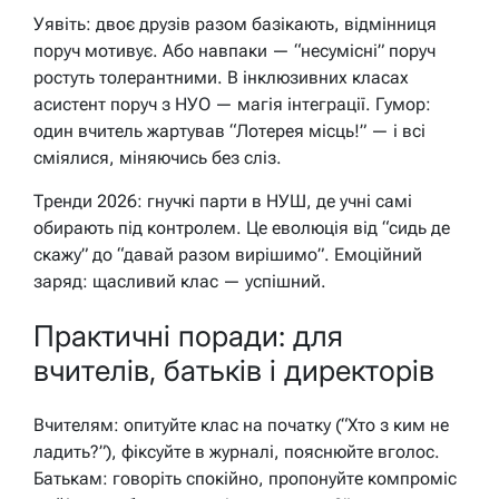
Уявіть: двоє друзів разом базікають, відмінниця
поруч мотивує. Або навпаки — “несумісні” поруч
ростуть толерантними. В інклюзивних класах
асистент поруч з НУО — магія інтеграції. Гумор:
один вчитель жартував “Лотерея місць!” — і всі
сміялися, міняючись без сліз.
Тренди 2026: гнучкі парти в НУШ, де учні самі
обирають під контролем. Це еволюція від “сидь де
скажу” до “давай разом вирішимо”. Емоційний
заряд: щасливий клас — успішний.
Практичні поради: для
вчителів, батьків і директорів
Вчителям: опитуйте клас на початку (“Хто з ким не
ладить?”), фіксуйте в журналі, пояснюйте вголос.
Батькам: говоріть спокійно, пропонуйте компроміс