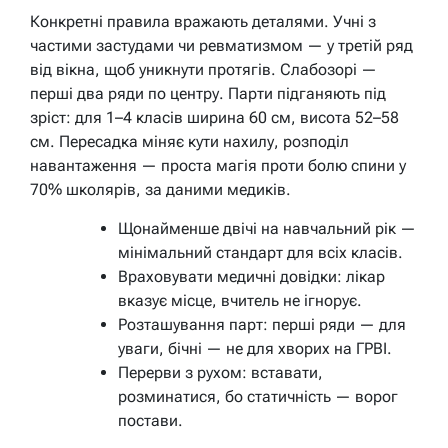
Конкретні правила вражають деталями. Учні з
частими застудами чи ревматизмом — у третій ряд
від вікна, щоб уникнути протягів. Слабозорі —
перші два ряди по центру. Парти підганяють під
зріст: для 1–4 класів ширина 60 см, висота 52–58
см. Пересадка міняє кути нахилу, розподіл
навантаження — проста магія проти болю спини у
70% школярів, за даними медиків.
Щонайменше двічі на навчальний рік —
мінімальний стандарт для всіх класів.
Враховувати медичні довідки: лікар
вказує місце, вчитель не ігнорує.
Розташування парт: перші ряди — для
уваги, бічні — не для хворих на ГРВІ.
Перерви з рухом: вставати,
розминатися, бо статичність — ворог
постави.