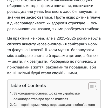
обирають методи, форми навчання, включаючи
розташування учнів. Без цього хаос би панував, а
знання не засвоювалися. Проте якщо дитина плаче
від несправедливості чи здоров’я страждає — ось
де починаються нюанси, які ми розберемо глибоко.
Ця практика не нова, але в 2025–2026 роках набула
свіжого акценту через оновлення санітарних норм
та фокус на інклюзії. Школи мусять балансувати
між свободою вчителя й правами дитини, а батьки
— знати, як реагувати. Розберемо по поличках, з
прикладами з життя, законами та порадами, аби
ваші шкільні будні стали спокійнішими.
Table of Contents
Законодавча основа: що каже українське
законодавство про права вчителя
Санітарні норми: чому пересаджувати обов’язково