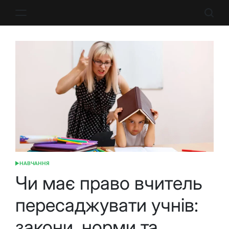
Перейти
до
вмісту
НАВЧАННЯ
ОПУБЛІКУВАТИ
У
Чи має право вчитель
пересаджувати учнів:
закони, норми та