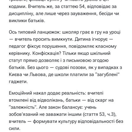
кодами. Вчитель же, за статтею 54, відповідає за
дисципліну, але лише через зауваження, бесіди чи
виклики батьків.
Ось типовий ланцюжок: школяр грає в гру на уроці
— вчитель просить вимкнути. Дитина ігнорує —
педагог фіксує порушення, повідомляє класному
керівнику. Конфіскація? Тільки якщо шкільний
статут прямо дозволяє і з письмовою згодою
батьків. Без цього — судові позови, як у випадках з
Києва чи Львова, де школи платили за “загублені”
гаджети.
Емоційний накал додає реальність: вчителі
втомлені від відволікань, батьки — від скарг на
“залежність”. Але закон балансує: учень
зобов’язаний не заважати іншим (стаття 53, ч.3),
вчитель — формувати культуру відповідальності без
сили.