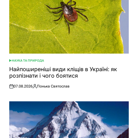
НАУКА ТА ПРИРОДА
ОПУБЛІКУВАТИ
У
Найпоширеніші види кліщів в Україні: як
розпізнати і чого боятися
07.08.2026
Понька Святослав
Оприлюднено
Опубліковано