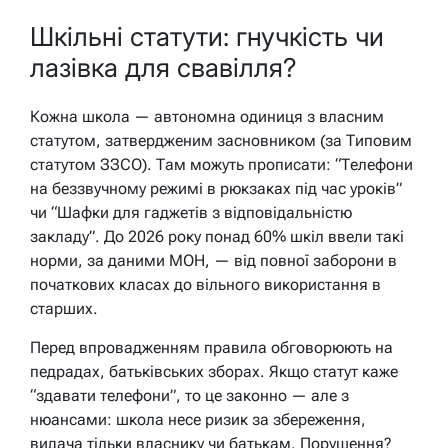
Шкільні статути: гнучкість чи
лазівка для свавілля?
Кожна школа — автономна одиниця з власним
статутом, затвердженим засновником (за Типовим
статутом ЗЗСО). Там можуть прописати: “Телефони
на беззвучному режимі в рюкзаках під час уроків”
чи “Шафки для гаджетів з відповідальністю
закладу”. До 2026 року понад 60% шкіл ввели такі
норми, за даними МОН, — від повної заборони в
початкових класах до вільного використання в
старших.
Перед впровадженням правила обговорюють на
педрадах, батьківських зборах. Якщо статут каже
“здавати телефони”, то це законно — але з
нюансами: школа несе ризик за збереження,
видача тільки власнику чи батькам. Порушення?