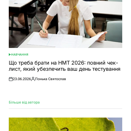
НАВЧАННЯ
ОПУБЛІКУВАТИ
У
Що треба брати на НМТ 2026: повний чек-
лист, який убезпечить ваш день тестування
23.06.2026
Понька Святослав
Оприлюднено
Опубліковано
Більше від автора