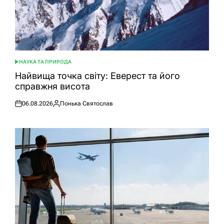
НАУКА ТА ПРИРОДА
ОПУБЛІКУВАТИ
У
Найвища точка світу: Еверест та його
справжня висота
06.08.2026
Понька Святослав
Оприлюднено
Опубліковано