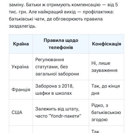
заміну. Батьки ж отримують компенсацію — від 5
тис. грн. Але найкращий вихід — профілактика:
батьківські чати, де обговорюють правила
заздалегідь.
Правила щодо
Країна
Конфіскація
телефонів
Регулювання
Ні, лише
Україна
статутами, без
зауваження
загальної заборони
Заборона з 2018,
Так, до кінця
Франція
шафки в школах
дня
Рідко, з
Залежить від штату,
США
батьківською
часто “Yondr-пакети”
згодою
Так,