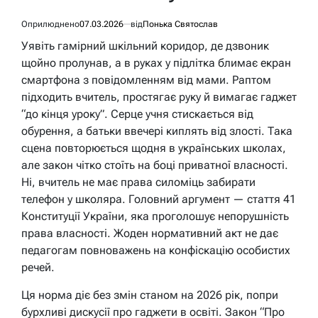
Оприлюднено
07.03.2026
від
Понька Святослав
Уявіть гамірний шкільний коридор, де дзвоник
щойно пролунав, а в руках у підлітка блимає екран
смартфона з повідомленням від мами. Раптом
підходить вчитель, простягає руку й вимагає гаджет
“до кінця уроку”. Серце учня стискається від
обурення, а батьки ввечері киплять від злості. Така
сцена повторюється щодня в українських школах,
але закон чітко стоїть на боці приватної власності.
Ні, вчитель не має права силоміць забирати
телефон у школяра. Головний аргумент — стаття 41
Конституції України, яка проголошує непорушність
права власності. Жоден нормативний акт не дає
педагогам повноважень на конфіскацію особистих
речей.
Ця норма діє без змін станом на 2026 рік, попри
бурхливі дискусії про гаджети в освіті. Закон “Про