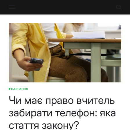
Перейти
до
вмісту
НАВЧАННЯ
ОПУБЛІКУВАТИ
У
Чи має право вчитель
забирати телефон: яка
стаття закону?