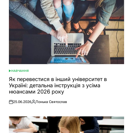
НАВЧАННЯ
ОПУБЛІКУВАТИ
У
Як перевестися в інший університет в
Україні: детальна інструкція з усіма
нюансами 2026 року
25.06.2026
Понька Святослав
Оприлюднено
Опубліковано