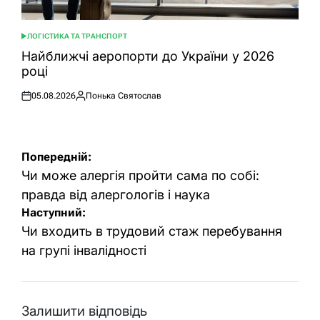
ЛОГІСТИКА ТА ТРАНСПОРТ
ОПУБЛІКУВАТИ
У
Найближчі аеропорти до України у 2026
році
05.08.2026
Понька Святослав
Оприлюднено
Опубліковано
Навігація
Попередній:
записів
Чи може алергія пройти сама по собі:
правда від алергологів і наука
Наступний:
Чи входить в трудовий стаж перебування
на групі інвалідності
Залишити відповідь