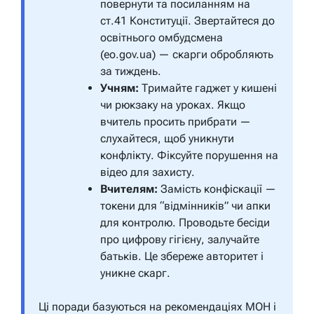
повернути та посиланням на
ст.41 Конституції. Звертайтеся до
освітнього омбудсмена
(eo.gov.ua) — скарги обробляють
за тиждень.
Учням:
Тримайте гаджет у кишені
чи рюкзаку на уроках. Якщо
вчитель просить прибрати —
слухайтеся, щоб уникнути
конфлікту. Фіксуйте порушення на
відео для захисту.
Вчителям:
Замість конфіскації —
токени для “відмінників” чи апки
для контролю. Проводьте бесіди
про цифрову гігієну, залучайте
батьків. Це збереже авторитет і
уникне скарг.
Ці поради базуються на рекомендаціях МОН і