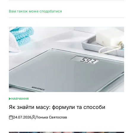
Вам також може сподобатися
НАВЧАННЯ
ОПУБЛІКУВАТИ
У
Як знайти масу: формули та способи
24.07.2026
Понька Святослав
Оприлюднено
Опубліковано