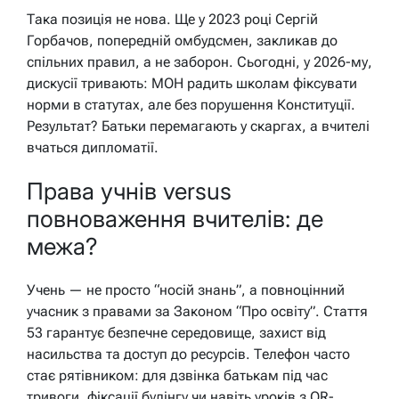
Така позиція не нова. Ще у 2023 році Сергій
Горбачов, попередній омбудсмен, закликав до
спільних правил, а не заборон. Сьогодні, у 2026-му,
дискусії тривають: МОН радить школам фіксувати
норми в статутах, але без порушення Конституції.
Результат? Батьки перемагають у скаргах, а вчителі
вчаться дипломатії.
Права учнів versus
повноваження вчителів: де
межа?
Учень — не просто “носій знань”, а повноцінний
учасник з правами за Законом “Про освіту”. Стаття
53 гарантує безпечне середовище, захист від
насильства та доступ до ресурсів. Телефон часто
стає рятівником: для дзвінка батькам під час
тривоги, фіксації булінгу чи навіть уроків з QR-