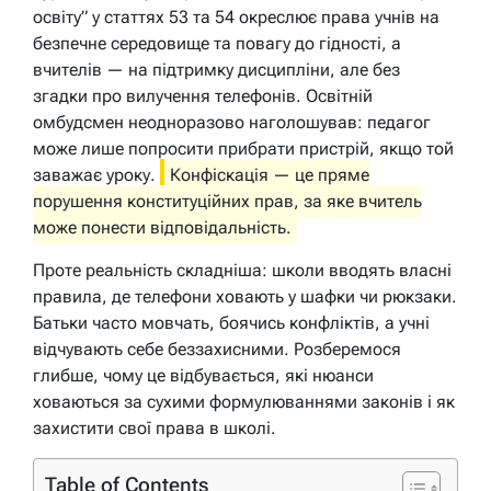
освіту” у статтях 53 та 54 окреслює права учнів на
безпечне середовище та повагу до гідності, а
вчителів — на підтримку дисципліни, але без
згадки про вилучення телефонів. Освітній
омбудсмен неодноразово наголошував: педагог
може лише попросити прибрати пристрій, якщо той
заважає уроку.
Конфіскація — це пряме
порушення конституційних прав, за яке вчитель
може понести відповідальність.
Проте реальність складніша: школи вводять власні
правила, де телефони ховають у шафки чи рюкзаки.
Батьки часто мовчать, боячись конфліктів, а учні
відчувають себе беззахисними. Розберемося
глибше, чому це відбувається, які нюанси
ховаються за сухими формулюваннями законів і як
захистити свої права в школі.
Table of Contents