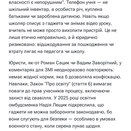
власності є непорушним”. Телефон учня — не
шкільний інвентар, а особиста річ, куплена
батьками чи зароблена дитиною. Навіть якщо
школяр списує з гаджета чи знімає відео уроку,
вчитель не може просто вихопити пристрій. Це не
лише етично неправильно, а й юридично
ризиковано: відшкодування за пошкодження чи
втрату лягає на педагога чи школу.
Юристи, як-от Роман Сацик чи Вадим Заворітний, у
коментарях для ЗМІ неодноразово повторюють:
немає жодної норми, яка б дозволяла конфіскацію.
Навпаки, Закон “Про освіту” (стаття 6) вимагає
поваги до прав учасників процесу, включаючи
захист від свавілля. У 2025 році освітня
омбудсменка Надія Лещик підкреслила, що
гаджети не можна забороняти законодавчо, бо
вони слугують для безпеки — особливо в умовах
воєнного стану, коли сирена лунає щодня.