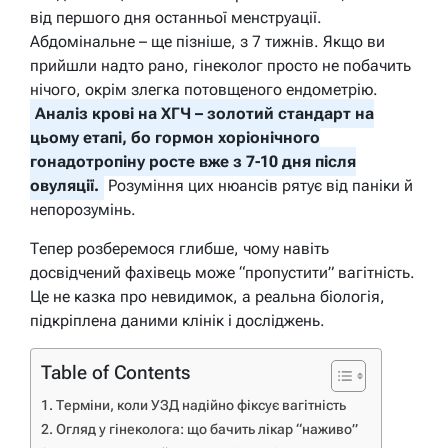
від першого дня останньої менструації.
Абдомінальне – ще пізніше, з 7 тижнів. Якщо ви
прийшли надто рано, гінеколог просто не побачить
нічого, окрім злегка потовщеного ендометрію.
Аналіз крові на ХГЧ – золотий стандарт на
цьому етапі, бо гормон хоріонічного
гонадотропіну росте вже з 7-10 дня після
овуляції.
Розуміння цих нюансів рятує від паніки й
непорозумінь.
Тепер розберемося глибше, чому навіть
досвідчений фахівець може “пропустити” вагітність.
Це не казка про невидимок, а реальна біологія,
підкріплена даними клінік і досліджень.
Table of Contents
Терміни, коли УЗД надійно фіксує вагітність
Огляд у гінеколога: що бачить лікар “наживо”