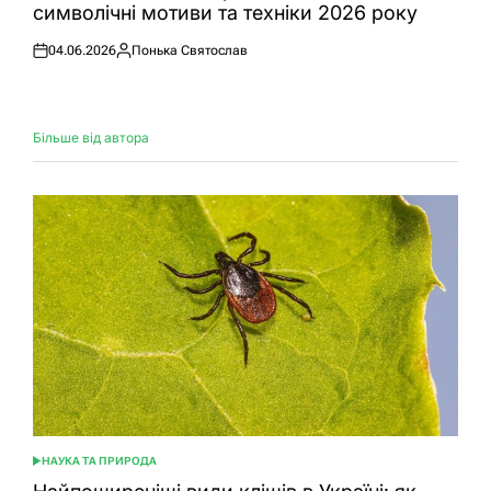
символічні мотиви та техніки 2026 року
04.06.2026
Понька Святослав
Оприлюднено
Опубліковано
Більше від автора
НАУКА ТА ПРИРОДА
ОПУБЛІКУВАТИ
У