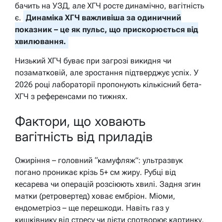
бачить на УЗД, але ХГЧ росте динамічно, вагітність
є.
Динаміка ХГЧ важливіша за одиничний
показник – це як пульс, що прискорюється від
хвилювання.
Низький ХГЧ буває при загрозі викидня чи
позаматковій, але зростання підтверджує успіх. У
2026 році лабораторії пропонують кількісний бета-
ХГЧ з референсами по тижнях.
Фактори, що ховають
вагітність від приладів
Ожиріння – головний “камуфляж”: ультразвук
погано проникає крізь 5+ см жиру. Рубці від
кесарева чи операцій розсіюють хвилі. Задня згин
матки (ретровертед) ховає ембріон. Міоми,
ендометріоз – ще перешкоди. Навіть газ у
кишківнику від стресу чи дієти спотворює картинку.