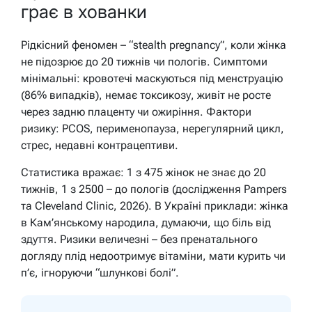
грає в хованки
Рідкісний феномен – “stealth pregnancy”, коли жінка
не підозрює до 20 тижнів чи пологів. Симптоми
мінімальні: кровотечі маскуються під менструацію
(86% випадків), немає токсикозу, живіт не росте
через задню плаценту чи ожиріння. Фактори
ризику: PCOS, перименопауза, нерегулярний цикл,
стрес, недавні контрацептиви.
Статистика вражає: 1 з 475 жінок не знає до 20
тижнів, 1 з 2500 – до пологів (дослідження Pampers
та Cleveland Clinic, 2026). В Україні приклади: жінка
в Кам’янському народила, думаючи, що біль від
здуття. Ризики величезні – без пренатального
догляду плід недоотримує вітаміни, мати курить чи
п’є, ігноруючи “шлункові болі”.