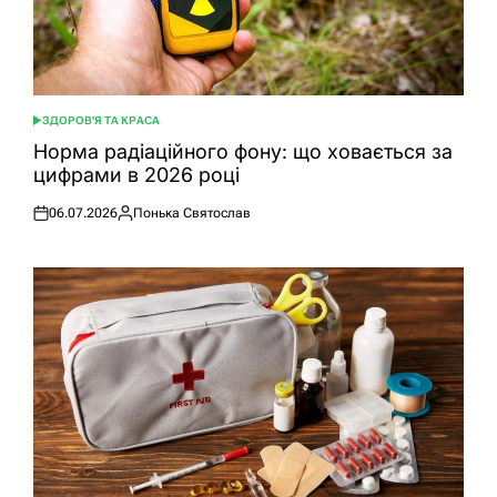
ЗДОРОВ'Я ТА КРАСА
ОПУБЛІКУВАТИ
У
Норма радіаційного фону: що ховається за
цифрами в 2026 році
06.07.2026
Понька Святослав
Оприлюднено
Опубліковано