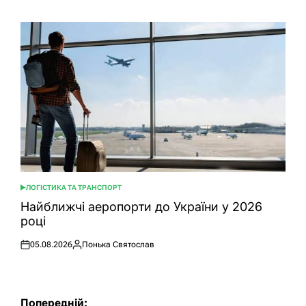
ЛОГІСТИКА ТА ТРАНСПОРТ
ОПУБЛІКУВАТИ
У
Найближчі аеропорти до України у 2026
році
05.08.2026
Понька Святослав
Оприлюднено
Опубліковано
Навігація
Попередній: