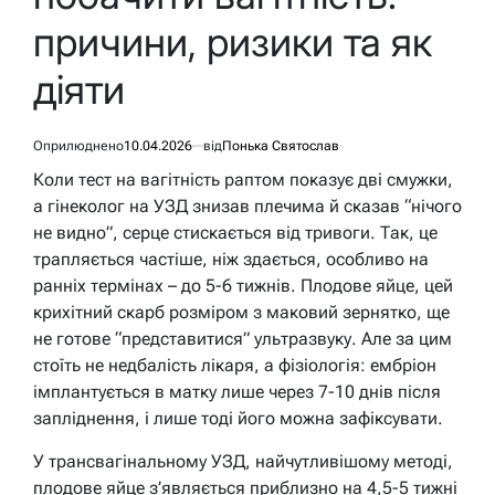
причини, ризики та як
діяти
Оприлюднено
10.04.2026
від
Понька Святослав
Коли тест на вагітність раптом показує дві смужки,
а гінеколог на УЗД знизав плечима й сказав “нічого
не видно”, серце стискається від тривоги. Так, це
трапляється частіше, ніж здається, особливо на
ранніх термінах – до 5-6 тижнів. Плодове яйце, цей
крихітний скарб розміром з маковий зернятко, ще
не готове “представитися” ультразвуку. Але за цим
стоїть не недбалість лікаря, а фізіологія: ембріон
імплантується в матку лише через 7-10 днів після
запліднення, і лише тоді його можна зафіксувати.
У трансвагінальному УЗД, найчутливішому методі,
плодове яйце з’являється приблизно на 4,5-5 тижні