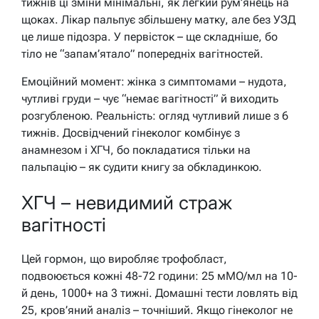
тижнів ці зміни мінімальні, як легкий рум’янець на
щоках. Лікар пальпує збільшену матку, але без УЗД
це лише підозра. У первісток – ще складніше, бо
тіло не “запам’ятало” попередніх вагітностей.
Емоційний момент: жінка з симптомами – нудота,
чутливі груди – чує “немає вагітності” й виходить
розгубленою. Реальність: огляд чутливий лише з 6
тижнів. Досвідчений гінеколог комбінує з
анамнезом і ХГЧ, бо покладатися тільки на
пальпацію – як судити книгу за обкладинкою.
ХГЧ – невидимий страж
вагітності
Цей гормон, що виробляє трофобласт,
подвоюється кожні 48-72 години: 25 мМО/мл на 10-
й день, 1000+ на 3 тижні. Домашні тести ловлять від
25, кров’яний аналіз – точніший. Якщо гінеколог не