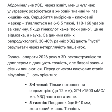
Абдомінальне УЗД, через живіт, менш чутливе:
ультразвук розсіюється в жировій тканині чи газі
кишківника. Серцебиття ембріона – ключовий
маркер – з’являється на 6-6,5 тижні, 110-160 ударів
за хвилину. Якщо гінеколог каже “поки рано”, це не
відмовка, а наука. За даними клінік
репродуктології, 30-40% ранніх УЗД дають “пусті”
результати через нетерплячість пацієнток.
Сучасні апарати 2026 року з 3D-реконструкцією та
допплером підвищують точність, але базові закони
фізики лишаються. Перед списком ключових етапів
візуалізації – ось орієнтир:
3-4 тижні:
Тільки потовщення
ендометрію (до 12 мм), ХГЧ >1500 мМО/
мл. УЗД часто негативне.
5 тижнів:
Плодове яйце 5-10 мм,
жовтковий мішок. Точність