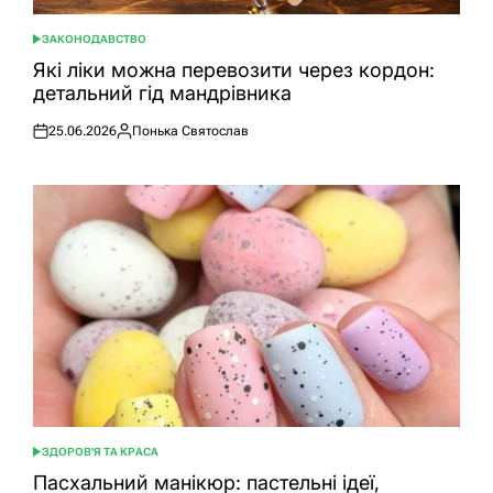
ЗАКОНОДАВСТВО
ОПУБЛІКУВАТИ
У
Які ліки можна перевозити через кордон:
детальний гід мандрівника
25.06.2026
Понька Святослав
Оприлюднено
Опубліковано
ЗДОРОВ'Я ТА КРАСА
ОПУБЛІКУВАТИ
У
Пасхальний манікюр: пастельні ідеї,