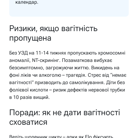
календар.
Ризики, якщо вагітність
пропущена
Без УЗД на 11-14 тижнях пропускають хромосомні
аномалії, NT-скринінг. Позаматкова вибухає
безсимптомно, загрожуючи життю. Викидень на
фоні ліків чи алкоголю – трагедія. Стрес від “немає
вагітності” призводить до самолікування. Діти без
фолієвої кислоти – ризик дефектів нервової трубки
в 10 разів вищий.
Поради: як не дати вагітності
сховатися
Ведіть щоденник циклу – апки як Flo фіксують