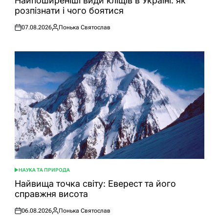
Найпоширеніші види кліщів в Україні: як
розпізнати і чого боятися
07.08.2026
Понька Святослав
Оприлюднено
Опубліковано
НАУКА ТА ПРИРОДА
ОПУБЛІКУВАТИ
У
Найвища точка світу: Еверест та його
справжня висота
06.08.2026
Понька Святослав
Оприлюднено
Опубліковано