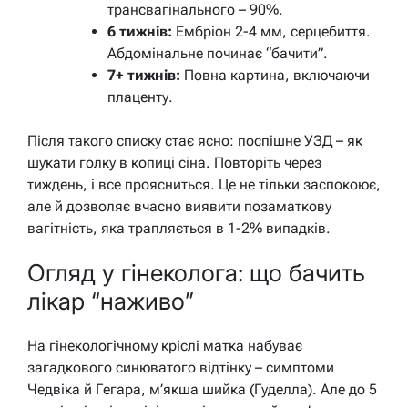
трансвагінального – 90%.
6 тижнів:
Ембріон 2-4 мм, серцебиття.
Абдомінальне починає “бачити”.
7+ тижнів:
Повна картина, включаючи
плаценту.
Після такого списку стає ясно: поспішне УЗД – як
шукати голку в копиці сіна. Повторіть через
тиждень, і все проясниться. Це не тільки заспокоює,
але й дозволяє вчасно виявити позаматкову
вагітність, яка трапляється в 1-2% випадків.
Огляд у гінеколога: що бачить
лікар “наживо”
На гінекологічному кріслі матка набуває
загадкового синюватого відтінку – симптоми
Чедвіка й Гегара, м’якша шийка (Гуделла). Але до 5