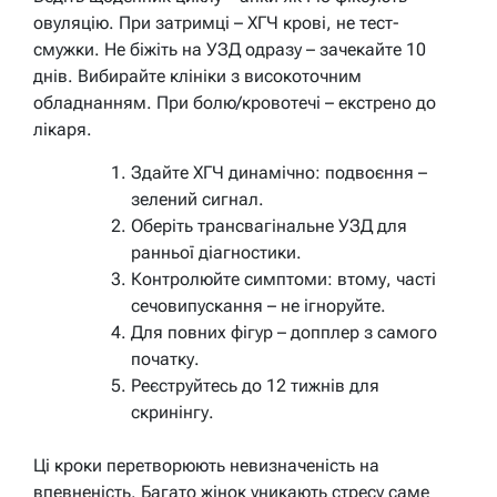
овуляцію. При затримці – ХГЧ крові, не тест-
смужки. Не біжіть на УЗД одразу – зачекайте 10
днів. Вибирайте клініки з високоточним
обладнанням. При болю/кровотечі – екстрено до
лікаря.
Здайте ХГЧ динамічно: подвоєння –
зелений сигнал.
Оберіть трансвагінальне УЗД для
ранньої діагностики.
Контролюйте симптоми: втому, часті
сечовипускання – не ігноруйте.
Для повних фігур – допплер з самого
початку.
Реєструйтесь до 12 тижнів для
скринінгу.
Ці кроки перетворюють невизначеність на
впевненість. Багато жінок уникають стресу саме