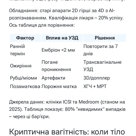
Обладнання: старі апарати 2D гірші за 4D з AI-
розпізнаванням. Кваліфікація лікаря – 20% успіху.
Ось таблиця для порівняння:
Фактор
Вплив на УЗД
Рішення
Ранній
Повторити за 7
Ембріон <2 мм
термін
днів
Погане
Трансвагінальне
Ожиріння
проникнення
УЗД
Рубці/міоми
Артефакти
3D/допплер
Позаматкова
Порожня матка
ХГЧ + МРТ
Джерела даних: клініки ICSI та Medroom (станом на
2025). Таблиця показує: 80% “невидимих” випадків
– через ці бар’єри.
Криптична вагітність: коли тіло