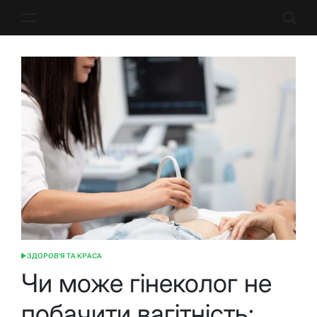
Перейти
до
вмісту
ЗДОРОВ'Я ТА КРАСА
ОПУБЛІКУВАТИ
У
Чи може гінеколог не
побачити вагітність: