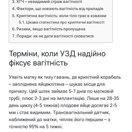
ХГЧ – невидимий страж вагітності
Фактори, що ховають вагітність від приладів
Криптична вагітність: коли тіло грає в хованки
Цікава статистика про криптичні вагітності
Ризики, якщо вагітність пропущена
Поради: як не дати вагітності сховатися
Терміни, коли УЗД надійно
фіксує вагітність
Уявіть матку як тиху гавань, де крихітний корабель
– запліднена яйцеклітина – шукає місце для
причалу. Цей шлях займає 5-7 днів по матковій
трубі, плюс 2-3 дні на імплантацію. Лише на 28-35
день циклу (4-5 тижнів) плодове яйце досягає 2-5
мм і стає видимим. Трансвагінальний датчик,
наближений до матки, чіпляє його першим – з
точністю 95% на 5 тижні.