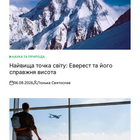
НАУКА ТА ПРИРОДА
ОПУБЛІКУВАТИ
У
Найвища точка світу: Еверест та його
справжня висота
06.08.2026
Понька Святослав
Оприлюднено
Опубліковано