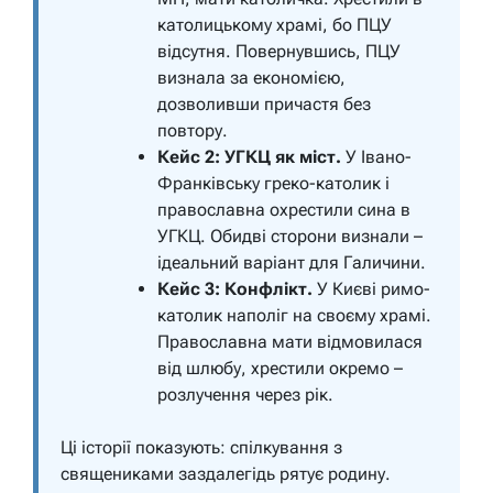
католицькому храмі, бо ПЦУ
відсутня. Повернувшись, ПЦУ
визнала за економією,
дозволивши причастя без
повтору.
Кейс 2: УГКЦ як міст.
У Івано-
Франківську греко-католик і
православна охрестили сина в
УГКЦ. Обидві сторони визнали –
ідеальний варіант для Галичини.
Кейс 3: Конфлікт.
У Києві римо-
католик наполіг на своєму храмі.
Православна мати відмовилася
від шлюбу, хрестили окремо –
розлучення через рік.
Ці історії показують: спілкування з
священиками заздалегідь рятує родину.