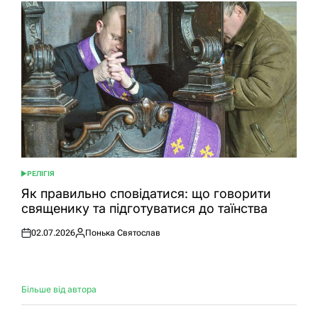
РЕЛІГІЯ
ОПУБЛІКУВАТИ
У
Як правильно сповідатися: що говорити
священику та підготуватися до таїнства
02.07.2026
Понька Святослав
Оприлюднено
Опубліковано
Більше від автора