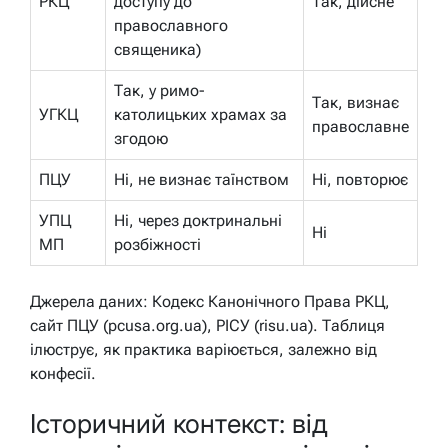
РКЦ
доступу до
Так, дійсне
православного
священика)
Так, у римо-
Так, визнає
УГКЦ
католицьких храмах за
православне
згодою
ПЦУ
Ні, не визнає таїнством
Ні, повторює
УПЦ
Ні, через доктринальні
Ні
МП
розбіжності
Джерела даних: Кодекс Канонічного Права РКЦ,
сайт ПЦУ (pcusa.org.ua), РІСУ (risu.ua). Таблиця
ілюструє, як практика варіюється, залежно від
конфесії.
Історичний контекст: від