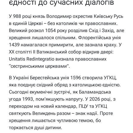
єдності до сучасних діалогів
У 988 році князь Володимир охрестив Київську Русь
в єдиній Церкві – без католиків чи православних.
Великий розкол 1054 року розділив Схід і Захід, але
хрещення лишалося спільним. Флорентійська унія
1439 намагалася примирити, але зазнала краху. У
ХХ столітті II Ватиканський собор відкрив двері:
Unitatis Redintegratio визнала православних
“сестринськими церквами”.
В Україні Берестейська унія 1596 створила УГКЦ,
яка поєднує східний обряд з католицькою єдністю.
Сьогодні екуменічні зустрічі, як Баламандська
угода 1993, пом’якшують напругу. У 2026 році, з
переходом на новий календар, ПЦУ та УГКЦ
святкують Великдень разом – знак надії. Проте
хрещення лишається чутливою темою, бо
торкається душі дитини.