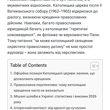
екуменічних відносинах. Католицька церква після II
Ватиканського собору (1962–1965) відкрилася до
діалогу, визнаючи хрещення православних
дійсним. Навпаки, багато православних
юрисдикцій бачать у католицизмі “геретичні
нововведення”, як філіокве чи верховенство Папи.
Тому питання “чи може католицький священик
охрестити православну дитину” не має простої
відповіді – вона залежить від перспективи.
Table of Contents
Офіційна позиція Католицької церкви: канони, що
дозволяють хрещення
Православна перспектива: чому католицьке
хрещення часто не визнається
Мішані шлюби в Україні: статистика і виклики 2026
року
Історичний контекст: від єдності до сучасних