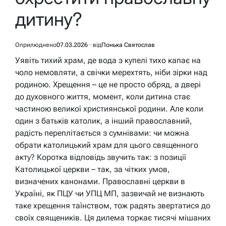
дитину?
Оприлюднено
07.03.2026
від
Понька Святослав
Уявіть тихий храм, де вода з купелі тихо капає на
чоло немовляти, а свічки мерехтять, ніби зірки над
родиною. Хрещення – це не просто обряд, а двері
до духовного життя, момент, коли дитина стає
частиною великої християнської родини. Але коли
один з батьків католик, а інший православний,
радість переплітається з сумнівами: чи можна
обрати католицький храм для цього священного
акту? Коротка відповідь звучить так: з позиції
Католицької церкви – так, за чітких умов,
визначених канонами. Православні церкви в
Україні, як ПЦУ чи УПЦ МП, зазвичай не визнають
таке хрещення таїнством, тож радять звертатися до
своїх священиків. Ця дилема торкає тисячі мішаних