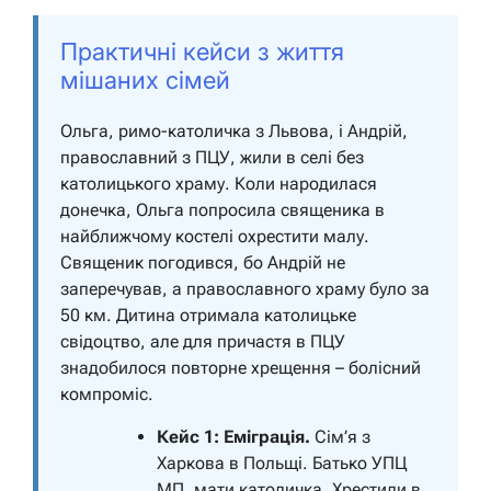
Практичні кейси з життя
мішаних сімей
Ольга, римо-католичка з Львова, і Андрій,
православний з ПЦУ, жили в селі без
католицького храму. Коли народилася
донечка, Ольга попросила священика в
найближчому костелі охрестити малу.
Священик погодився, бо Андрій не
заперечував, а православного храму було за
50 км. Дитина отримала католицьке
свідоцтво, але для причастя в ПЦУ
знадобилося повторне хрещення – болісний
компроміс.
Кейс 1: Еміграція.
Сім’я з
Харкова в Польщі. Батько УПЦ
МП, мати католичка. Хрестили в