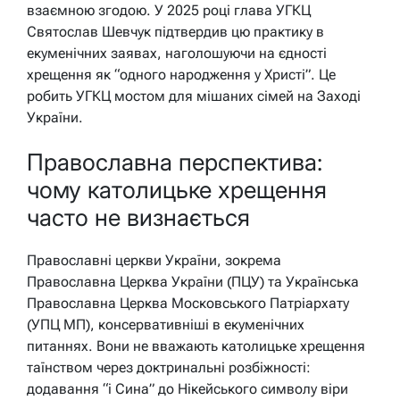
взаємною згодою. У 2025 році глава УГКЦ
Святослав Шевчук підтвердив цю практику в
екуменічних заявах, наголошуючи на єдності
хрещення як “одного народження у Христі”. Це
робить УГКЦ мостом для мішаних сімей на Заході
України.
Православна перспектива:
чому католицьке хрещення
часто не визнається
Православні церкви України, зокрема
Православна Церква України (ПЦУ) та Українська
Православна Церква Московського Патріархату
(УПЦ МП), консервативніші в екуменічних
питаннях. Вони не вважають католицьке хрещення
таїнством через доктринальні розбіжності:
додавання “і Сина” до Нікейського символу віри