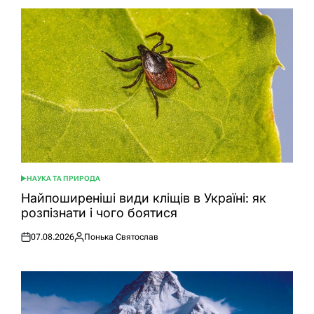
НАУКА ТА ПРИРОДА
ОПУБЛІКУВАТИ
У
Найпоширеніші види кліщів в Україні: як
розпізнати і чого боятися
07.08.2026
Понька Святослав
Оприлюднено
Опубліковано