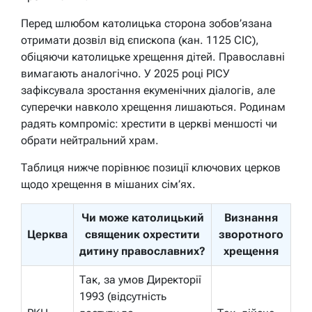
Перед шлюбом католицька сторона зобов’язана
отримати дозвіл від єпископа (кан. 1125 CIC),
обіцяючи католицьке хрещення дітей. Православні
вимагають аналогічно. У 2025 році РІСУ
зафіксувала зростання екуменічних діалогів, але
суперечки навколо хрещення лишаються. Родинам
радять компроміс: хрестити в церкві меншості чи
обрати нейтральний храм.
Таблиця нижче порівнює позиції ключових церков
щодо хрещення в мішаних сім’ях.
Чи може католицький
Визнання
Церква
священик охрестити
зворотного
дитину православних?
хрещення
Так, за умов Директорії
1993 (відсутність