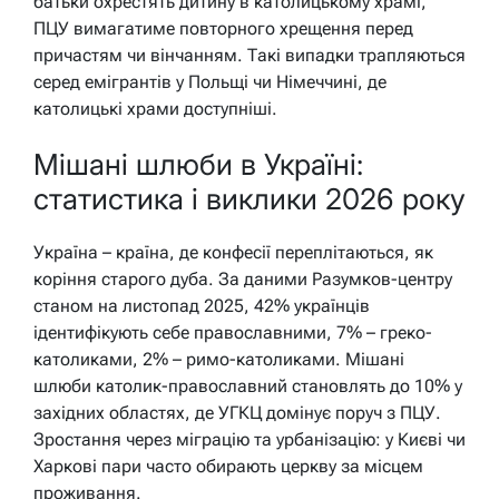
батьки охрестять дитину в католицькому храмі,
ПЦУ вимагатиме повторного хрещення перед
причастям чи вінчанням. Такі випадки трапляються
серед емігрантів у Польщі чи Німеччині, де
католицькі храми доступніші.
Мішані шлюби в Україні:
статистика і виклики 2026 року
Україна – країна, де конфесії переплітаються, як
коріння старого дуба. За даними Разумков-центру
станом на листопад 2025, 42% українців
ідентифікують себе православними, 7% – греко-
католиками, 2% – римо-католиками. Мішані
шлюби католик-православний становлять до 10% у
західних областях, де УГКЦ домінує поруч з ПЦУ.
Зростання через міграцію та урбанізацію: у Києві чи
Харкові пари часто обирають церкву за місцем
проживання.