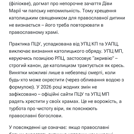
(філіокве), догмат про непорочне зачаття Діви
Марії чи папську непомильність. Тому хрещення
католицьким священиком для православної дитини
не визнається – його треба повторювати в
православному храмі.
Практика ПЦУ, успадкована від УПЦ КП та УАПЦ,
виключає визнання католицького обряду. УПЦ МП,
керуючись позицією РПЦ, застосовує “акривію” –
строгий канон, де католицизм трактується як єресь.
Винятки можливі лише в небезпеці смерті, коли
будь-хто може охрестити (через обливання водою з
формулою). У 2026 році жодних змін не
зафіксовано – офіційні сайти ПЦУ та УПЦ МП
радять хрестити у своїх храмах.
Це не ворожість, а
турбота про чистоту віри, як пояснюють
православні богослови.
У повсякденні це означає: якщо православні