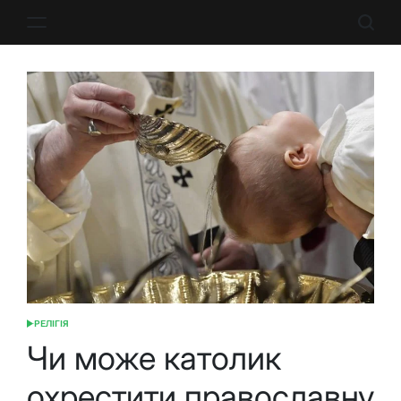
Перейти
до
вмісту
РЕЛІГІЯ
ОПУБЛІКУВАТИ
У
Чи може католик
охрестити православну