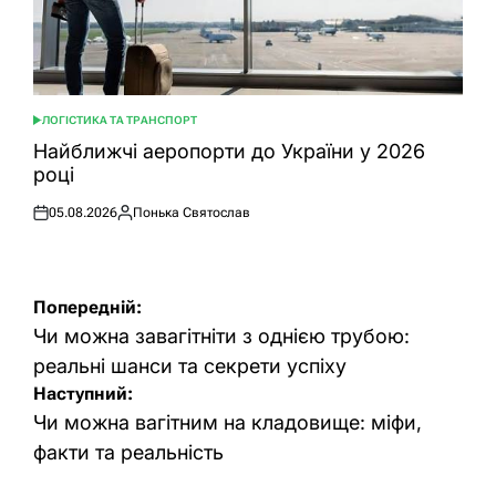
ЛОГІСТИКА ТА ТРАНСПОРТ
ОПУБЛІКУВАТИ
У
Найближчі аеропорти до України у 2026
році
05.08.2026
Понька Святослав
Оприлюднено
Опубліковано
Навігація
Попередній:
записів
Чи можна завагітніти з однією трубою:
реальні шанси та секрети успіху
Наступний:
Чи можна вагітним на кладовище: міфи,
факти та реальність