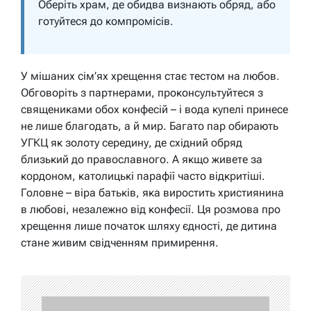
Оберіть храм, де обидва визнають обряд, або
готуйтеся до компромісів.
У мішаних сім’ях хрещення стає тестом на любов.
Обговоріть з партнерами, проконсультуйтеся з
священиками обох конфесій – і вода купелі принесе
не лише благодать, а й мир. Багато пар обирають
УГКЦ як золоту середину, де східний обряд
близький до православного. А якщо живете за
кордоном, католицькі парафії часто відкритіші.
Головне – віра батьків, яка виростить християнина
в любові, незалежно від конфесії. Ця розмова про
хрещення лише початок шляху єдності, де дитина
стане живим свідченням примирення.