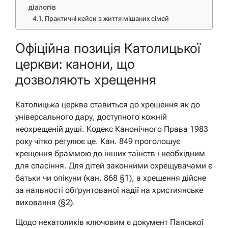
діалогів
Практичні кейси з життя мішаних сімей
Офіційна позиція Католицької
церкви: канони, що
дозволяють хрещення
Католицька церква ставиться до хрещення як до
універсального дару, доступного кожній
неохрещеній душі. Кодекс Канонічного Права 1983
року чітко регулює це. Кан. 849 проголошує
хрещення браммою до інших таїнств і необхідним
для спасіння. Для дітей законними охрещувачами є
батьки чи опікуни (кан. 868 §1), а хрещення дійсне
за наявності обґрунтованої надії на християнське
виховання (§2).
Щодо некатоликів ключовим є документ Папської