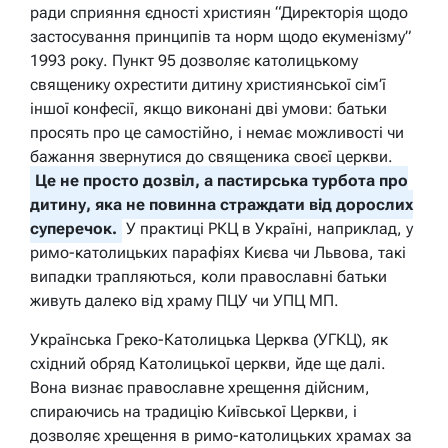
ради сприяння єдності християн “Директорія щодо
застосування принципів та норм щодо екуменізму”
1993 року. Пункт 95 дозволяє католицькому
священику охрестити дитину християнської сім’ї
іншої конфесії, якщо виконані дві умови: батьки
просять про це самостійно, і немає можливості чи
бажання звернутися до священика своєї церкви.
Це не просто дозвіл, а пастирська турбота про
дитину, яка не повинна страждати від дорослих
суперечок.
У практиці РКЦ в Україні, наприклад, у
римо-католицьких парафіях Києва чи Львова, такі
випадки трапляються, коли православні батьки
живуть далеко від храму ПЦУ чи УПЦ МП.
Українська Греко-Католицька Церква (УГКЦ), як
східний обряд Католицької церкви, йде ще далі.
Вона визнає православне хрещення дійсним,
спираючись на традицію Київської Церкви, і
дозволяє хрещення в римо-католицьких храмах за