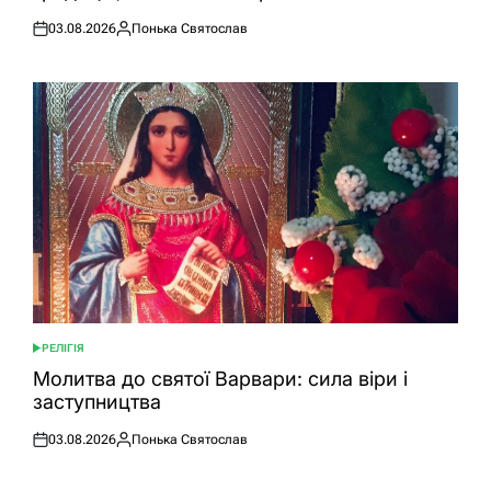
03.08.2026
Понька Святослав
Оприлюднено
Опубліковано
РЕЛІГІЯ
ОПУБЛІКУВАТИ
У
Молитва до святої Варвари: сила віри і
заступництва
03.08.2026
Понька Святослав
Оприлюднено
Опубліковано