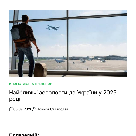
ЛОГІСТИКА ТА ТРАНСПОРТ
ОПУБЛІКУВАТИ
У
Найближчі аеропорти до України у 2026
році
05.08.2026
Понька Святослав
Оприлюднено
Опубліковано
Навігація
Попередній: