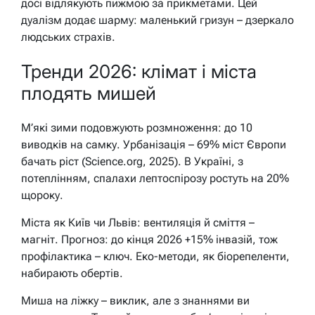
досі відлякують пижмою за прикметами. Цей
дуалізм додає шарму: маленький гризун – дзеркало
людських страхів.
Тренди 2026: клімат і міста
плодять мишей
М’які зими подовжують розмноження: до 10
виводків на самку. Урбанізація – 69% міст Європи
бачать ріст (Science.org, 2025). В Україні, з
потеплінням, спалахи лептоспірозу ростуть на 20%
щороку.
Міста як Київ чи Львів: вентиляція й сміття –
магніт. Прогноз: до кінця 2026 +15% інвазій, тож
профілактика – ключ. Еко-методи, як біорепеленти,
набирають обертів.
Миша на ліжку – виклик, але з знаннями ви