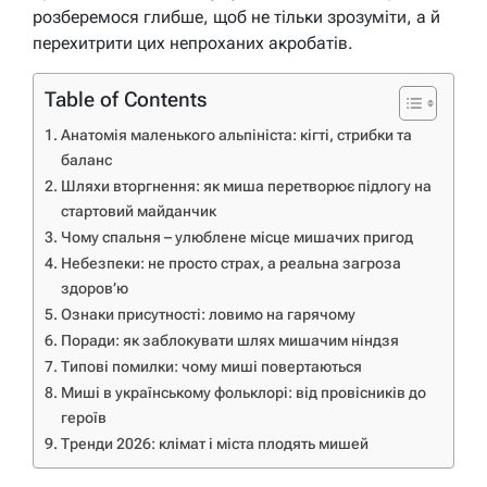
розберемося глибше, щоб не тільки зрозуміти, а й
перехитрити цих непроханих акробатів.
Table of Contents
Анатомія маленького альпініста: кігті, стрибки та
баланс
Шляхи вторгнення: як миша перетворює підлогу на
стартовий майданчик
Чому спальня – улюблене місце мишачих пригод
Небезпеки: не просто страх, а реальна загроза
здоров’ю
Ознаки присутності: ловимо на гарячому
Поради: як заблокувати шлях мишачим ніндзя
Типові помилки: чому миші повертаються
Миші в українському фольклорі: від провісників до
героїв
Тренди 2026: клімат і міста плодять мишей