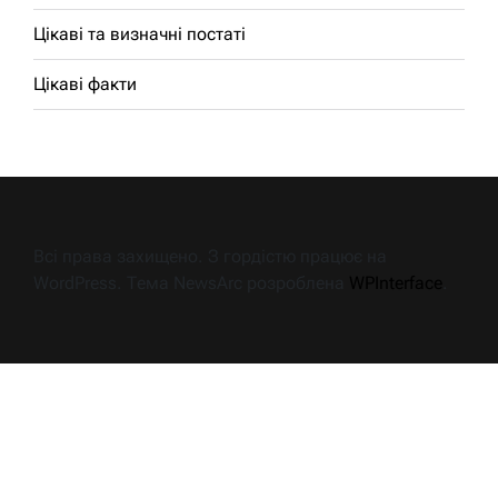
Цікаві та визначні постаті
Цікаві факти
Всі права захищено. З гордістю працює на
WordPress. Тема NewsArc розроблена
WPInterface
.