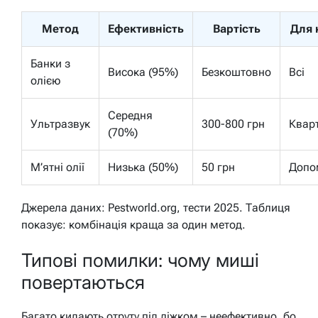
Метод
Ефективність
Вартість
Для 
Банки з
Висока (95%)
Безкоштовно
Всі
олією
Середня
Ультразвук
300-800 грн
Квар
(70%)
М’ятні олії
Низька (50%)
50 грн
Допо
Джерела даних: Pestworld.org, тести 2025. Таблиця
показує: комбінація краща за один метод.
Типові помилки: чому миші
повертаються
Багато кидають отруту під ліжком – неефективно, бо