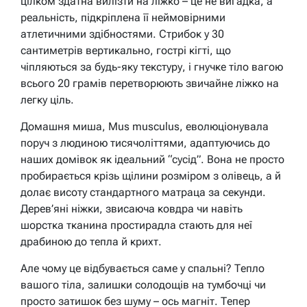
цілком здатна вилізти на ліжко – це не вигадка, а
реальність, підкріплена її неймовірними
атлетичними здібностями. Стрибок у 30
сантиметрів вертикально, гострі кігті, що
чіпляються за будь-яку текстуру, і гнучке тіло вагою
всього 20 грамів перетворюють звичайне ліжко на
легку ціль.
Домашня миша, Mus musculus, еволюціонувала
поруч з людиною тисячоліттями, адаптуючись до
наших домівок як ідеальний “сусід”. Вона не просто
пробирається крізь щілини розміром з олівець, а й
долає висоту стандартного матраца за секунди.
Дерев’яні ніжки, звисаюча ковдра чи навіть
шорстка тканина простирадла стають для неї
драбиною до тепла й крихт.
Але чому це відбувається саме у спальні? Тепло
вашого тіла, залишки солодощів на тумбочці чи
просто затишок без шуму – ось магніт. Тепер