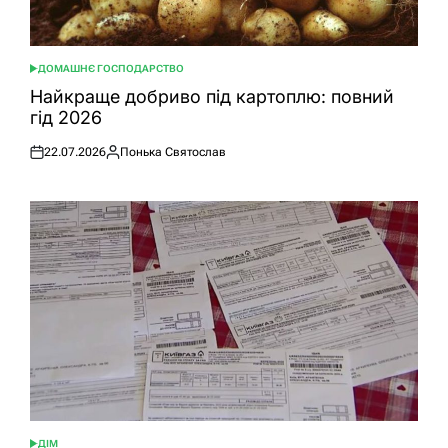
ДОМАШНЄ ГОСПОДАРСТВО
ОПУБЛІКУВАТИ
У
Найкраще добриво під картоплю: повний
гід 2026
22.07.2026
Понька Святослав
Оприлюднено
Опубліковано
ДІМ