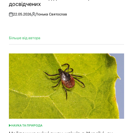
досвідчених
22.05.2026
Понька Святослав
Оприлюднено
Опубліковано
Більше від автора
НАУКА ТА ПРИРОДА
ОПУБЛІКУВАТИ
У