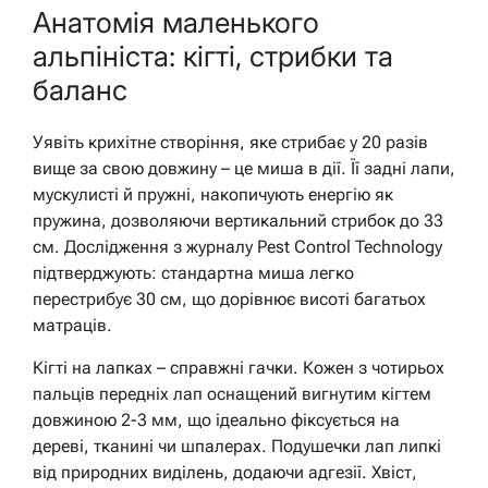
Анатомія маленького
альпініста: кігті, стрибки та
баланс
Уявіть крихітне створіння, яке стрибає у 20 разів
вище за свою довжину – це миша в дії. Її задні лапи,
мускулисті й пружні, накопичують енергію як
пружина, дозволяючи вертикальний стрибок до 33
см. Дослідження з журналу Pest Control Technology
підтверджують: стандартна миша легко
перестрибує 30 см, що дорівнює висоті багатьох
матраців.
Кігті на лапках – справжні гачки. Кожен з чотирьох
пальців передніх лап оснащений вигнутим кігтем
довжиною 2-3 мм, що ідеально фіксується на
дереві, тканині чи шпалерах. Подушечки лап липкі
від природних виділень, додаючи адгезії. Хвіст,