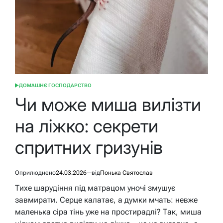
ДОМАШНЄ ГОСПОДАРСТВО
ОПУБЛІКУВАТИ
У
Чи може миша вилізти
на ліжко: секрети
спритних гризунів
Оприлюднено
24.03.2026
від
Понька Святослав
Тихе шарудіння під матрацом уночі змушує
завмирати. Серце калатає, а думки мчать: невже
маленька сіра тінь уже на простирадлі? Так, миша