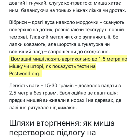
довгий і гнучкий, слугує контрвагою: миша хитає
ним, балансуючи на тонких ніжках ліжка чи дротах.
Вібриси – довгі вуса навколо мордочки – сканують
поверхню на дотик, розпізнаючи текстуру в повній
темряві. Гладкий метал чи скло зупиняють її, бо
лапки ковзають, але шорстка штукатурка чи
вовняний плед – запрошення до сходження.
Домашні миші лазять вертикально до 1,5 метра по
мішку чи шторі, як показують тести на
Pestworld.org.
Легкість ваги – 15-30 грамів – дозволяє падати з
2,5 метрів без травм. Еволюційно це адаптація:
предки мишей виживали в норах і на деревах, де
лазіння рятувало від хижаків.
Шляхи вторгнення: як миша
перетворює підлогу на