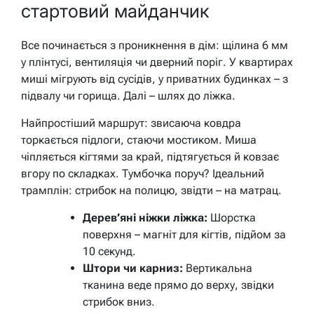
стартовий майданчик
Все починається з проникнення в дім: щілина 6 мм
у плінтусі, вентиляція чи дверний поріг. У квартирах
миші мігрують від сусідів, у приватних будинках – з
підвалу чи горища. Далі – шлях до ліжка.
Найпростіший маршрут: звисаюча ковдра
торкається підлоги, стаючи мостиком. Миша
чіпляється кігтями за край, підтягується й ковзає
вгору по складках. Тумбочка поруч? Ідеальний
трамплін: стрибок на полицю, звідти – на матрац.
Дерев’яні ніжки ліжка:
Шорстка
поверхня – магніт для кігтів, підйом за
10 секунд.
Штори чи карниз:
Вертикальна
тканина веде прямо до верху, звідки
стрибок вниз.