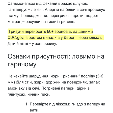
Сальмонельоз від фекалій вражає шлунок,
гантавірус – легені. Алергія на білки в сечі провокує
астму. Пошкодження: перегризені дроти, подерт
матрац – рахунки на тисячі гривень.
Гризуни переносять 60+ зоонозів, за даними
CDC.gov, з ростом випадків у Європі через клімат.
Діти й літні – у зоні ризику.
Ознаки присутності: ловимо на
гарячому
Не чекайте шарудіння: чорні “рисинки” посліду (3-6
мм) біля стін, жирні доріжки на поверхнях, запах
амоніаку від сечі. Погризені папери, дірки в
плінтусах, нічний писк.
Перевірте під ліжком: гніздо з паперу чи
вати.