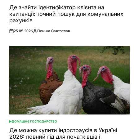
ОПУБЛІКУВАТИ
У
Де знайти ідентифікатор клієнта на
квитанції: точний пошук для комунальних
рахунків
25.05.2026
Понька Святослав
Оприлюднено
Опубліковано
ДОМАШНЄ ГОСПОДАРСТВО
ОПУБЛІКУВАТИ
У
Де можна купити індостраусів в Україні
2026: повний гід для початківців і