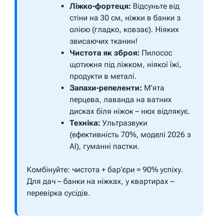
Ліжко-фортеця:
Відсуньте від
стіни на 30 см, ніжки в банки з
олією (гладко, ковзає). Ніяких
звисаючих тканин!
Чистота як зброя:
Пилосос
щотижня під ліжком, ніякої їжі,
продукти в металі.
Запахи-репеленти:
М’ята
перцева, лаванда на ватних
дисках біля ніжок – нюх відлякує.
Техніка:
Ультразвуки
(ефективність 70%, моделі 2026 з
AI), гуманні пастки.
Комбінуйте: чистота + бар’єри = 90% успіху.
Для дач – банки на ніжках, у квартирах –
перевірка сусідів.