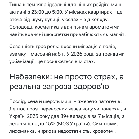
Тиша й темрява ідеальні для нічних рейдів: миші
активні з 23:00 до 5:00. У міських квартирах – це
втеча від шуму вулиці, у селах – від холоду.
Солодощі, косметика з ванільним ароматом чи
навіть вовняні шкарпетки приваблюють як магніт.
Сезонність грає роль: восени міграція з полів,
взимку – масовий набіг. У 2026 році, за трендами
урбанізації, це посилюється в містах.
Небезпеки: не просто страх, а
реальна загроза здоров’ю
Послід, сеча й шерсть миші – джерело патогенів.
Лептоспіроз, переносник через воду чи поверхні, в
Україні 2025 року дав 89+ випадків за 7 місяців, з
летальністю до 15% (МОЗ України). Симптоми:
лихоманка, ниркова недостатність, кровотечі.