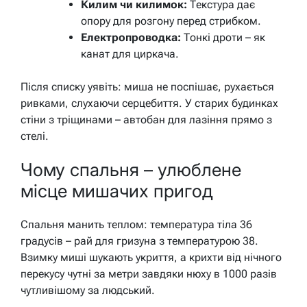
Килим чи килимок:
Текстура дає
опору для розгону перед стрибком.
Електропроводка:
Тонкі дроти – як
канат для циркача.
Після списку уявіть: миша не поспішає, рухається
ривками, слухаючи серцебиття. У старих будинках
стіни з тріщинами – автобан для лазіння прямо з
стелі.
Чому спальня – улюблене
місце мишачих пригод
Спальня манить теплом: температура тіла 36
градусів – рай для гризуна з температурою 38.
Взимку миші шукають укриття, а крихти від нічного
перекусу чутні за метри завдяки нюху в 1000 разів
чутливішому за людський.