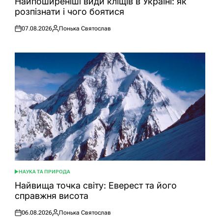
Найпоширеніші види кліщів в Україні: як
розпізнати і чого боятися
07.08.2026
Понька Святослав
Оприлюднено
Опубліковано
НАУКА ТА ПРИРОДА
ОПУБЛІКУВАТИ
У
Найвища точка світу: Еверест та його
справжня висота
06.08.2026
Понька Святослав
Оприлюднено
Опубліковано