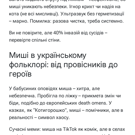
миші уникають небезпеки. Ігнор крихт чи надія на
кота (не всі мисливці). Ультразвук без герметизації
– марно. Помилка: разова чистка, треба системно.
Ви не повірите, але 40% інвазій від сусідів –
перевірте спільні стіни.
Миші в українському
фольклорі: від провісників до
героїв
У бабусиних оповідях миша – хитра, але
небезпечна. Пробігла по ліжку – прикмета змін чи
біди, подібно до європейських death omens. У
казках, як “Котигорошко”, миші – помічники, але в
реальності – символ хаосу.
Сучасні меми: миша на TikTok як комік, але в селах