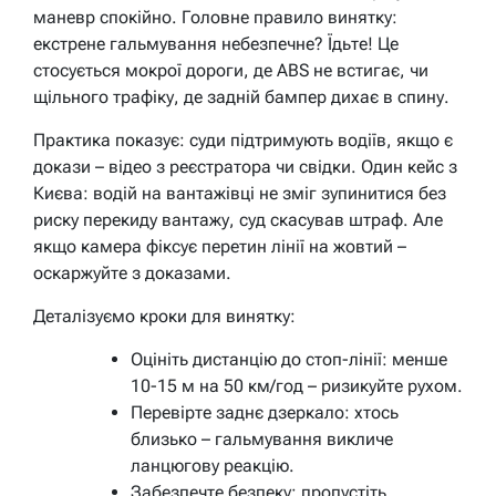
маневр спокійно. Головне правило винятку:
екстрене гальмування небезпечне? Їдьте! Це
стосується мокрої дороги, де ABS не встигає, чи
щільного трафіку, де задній бампер дихає в спину.
Практика показує: суди підтримують водіїв, якщо є
докази – відео з реєстратора чи свідки. Один кейс з
Києва: водій на вантажівці не зміг зупинитися без
риску перекиду вантажу, суд скасував штраф. Але
якщо камера фіксує перетин лінії на жовтий –
оскаржуйте з доказами.
Деталізуємо кроки для винятку:
Оцініть дистанцію до стоп-лінії: менше
10-15 м на 50 км/год – ризикуйте рухом.
Перевірте заднє дзеркало: хтось
близько – гальмування викличе
ланцюгову реакцію.
Забезпечте безпеку: пропустіть