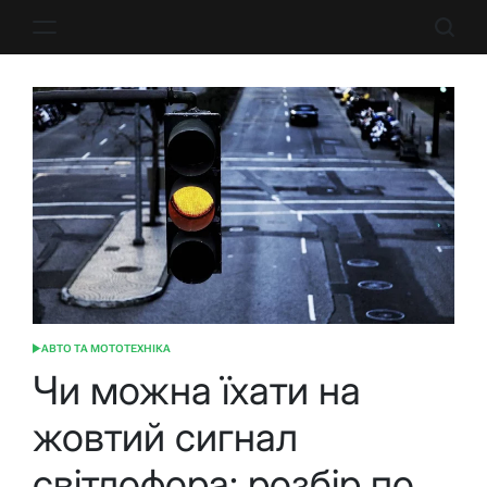
Перейти
до
вмісту
АВТО ТА МОТОТЕХНІКА
ОПУБЛІКУВАТИ
У
Чи можна їхати на
жовтий сигнал
світлофора: розбір по