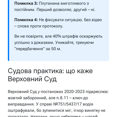
Помилка 3:
Плутанина миготливого з
постійним. Перший дозволяє, другий – ні.
Помилка 4:
Не фіксувати ситуацію. Без відео
– слова проти протоколу.
Ви не повірите, але 40% штрафів оскаржують
успішно з доказами. Уникайте, тренуючи
“передбачення” за 50 м.
Судова практика: що каже
Верховний Суд
Верховний Суд у постановах 2020-2023 підкреслює:
жовтий заборонний, але п.8.11 – ключ до
виправдання. У справі №751/5437/17 водія
оштрафували, бо зупинитися міг, ігнор винятку не
прокатило. Навпаки, якщо небезпека – штраф