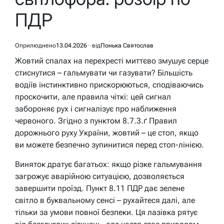
ПДР
Оприлюднено
13.04.2026
від
Понька Святослав
Жовтий спалах на перехресті миттєво змушує серце
стиснутися – гальмувати чи газувати? Більшість
водіїв інстинктивно прискорюються, сподіваючись
проскочити, але правила чіткі: цей сигнал
забороняє рух і сигналізує про наближення
червоного. Згідно з пунктом 8.7.3.ґ Правил
дорожнього руху України, жовтий – це стоп, якщо
ви можете безпечно зупинитися перед стоп-лінією.
Виняток дратує багатьох: якщо різке гальмування
загрожує аварійною ситуацією, дозволяється
завершити проїзд. Пункт 8.11 ПДР дає зелене
світло в буквальному сенсі – рухайтеся далі, але
тільки за умови повної безпеки. Ця лазівка рятує