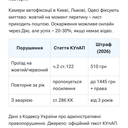
Камери автофіксації в Києві, Львові, Одесі фіксують
миттєво: жовтий на момент перетину – лист
приходить поштою. Оскарження можливе онлайн
через Дію, але успіх – 20-30%, якщо немає відео.
Штраф
Порушення
Стаття КУпАП
(2026)
Проїзд на
ч.2 ст.122
510 грн
жовтий/червоний
пропонується
до 1445 грн
Повторне за рік
посилення
+ права
З аварією
ст.286 КК
від 3 років
Дані з Кодексу України про адміністративні
правопорушення. Джерело: офіційний текст КУпАП.