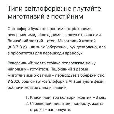
Типи світлофорів: не плутайте
миготливий з постійним
Світлофори бувають простими, стрілковими,
реверсивними, пішохідними – кожен з нюансами.
Звичайний жовтий – стоп. Миготливий жовтий
(п.8.7.3.д) – як знак “обережно”, рух дозволено, але
з пріоритетом для перешкоди праворуч.
Реверсивний: жовта стрілка попереджає зміну
напрямку – готуйтеся. Пішохідний з двома
миготливими жовтими – переходьте з обережністю.
У 2026 році смарт-світлофори з AI адаптують фази,
роблячи жовтий динамічнішим.
Класичний: три кольори, жовтий – 3 сек.
Стрілковий: лише для повороту, жовта
стрілка – завершуйте.