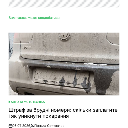
Вам також може сподобатися
АВТО ТА МОТОТЕХНІКА
ОПУБЛІКУВАТИ
У
Штраф за брудні номери: скільки заплатите
і як уникнути покарання
03.07.2026
Понька Святослав
Оприлюднено
Опубліковано