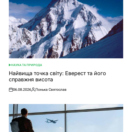
НАУКА ТА ПРИРОДА
ОПУБЛІКУВАТИ
У
Найвища точка світу: Еверест та його
справжня висота
06.08.2026
Понька Святослав
Оприлюднено
Опубліковано