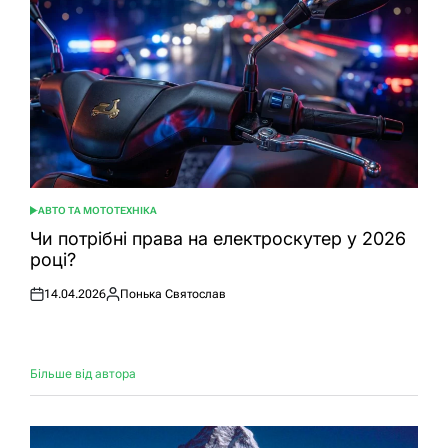
АВТО ТА МОТОТЕХНІКА
ОПУБЛІКУВАТИ
У
Чи потрібні права на електроскутер у 2026
році?
14.04.2026
Понька Святослав
Оприлюднено
Опубліковано
Більше від автора