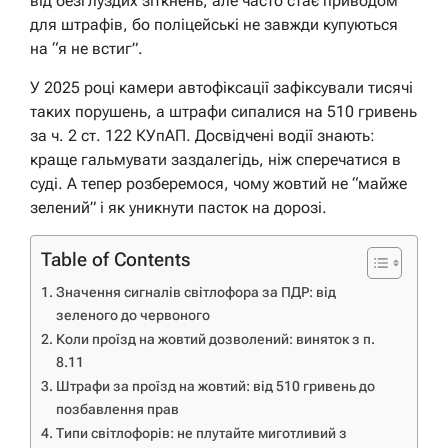
від безглуздих зіткнень, але часто стає приводом
для штрафів, бо поліцейські не завжди купуються
на “я не встиг”.
У 2025 році камери автофіксації зафіксували тисячі
таких порушень, а штрафи сипалися на 510 гривень
за ч. 2 ст. 122 КУпАП. Досвідчені водії знають:
краще гальмувати заздалегідь, ніж сперечатися в
суді. А тепер розберемося, чому жовтий не “майже
зелений” і як уникнути пасток на дорозі.
Table of Contents
Значення сигналів світлофора за ПДР: від
зеленого до червоного
Коли проїзд на жовтий дозволений: виняток з п.
8.11
Штрафи за проїзд на жовтий: від 510 гривень до
позбавлення прав
Типи світлофорів: не плутайте миготливий з