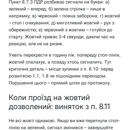
Пункт 8.7.3 ПДР розбиває сигнали на букви: а)
зелений – вперед; б) зелена стрілка – лише в
напрямку; в) червоний – повна заборона; г) жовтий
– стоп і очікування; д) миготливий жовтий – рух з
обережністю; е) червоний з жовтим – готуйся до
старту. Жовтий триває 3-4 секунди, даючи час на
реакцію, але не на ризик.
Уявіть перехрестя в годину пік: попереду стоп-лінія,
жовтий спалахує, а позаду хтось сигналить. Тут
критична деталь – місце зупинки з п. 8.10: перед
розміткою 1.1, 1.8 чи пішохідним переходом.
Порушення цього – прямий шлях до протоколу.
Коли проїзд на жовтий
дозволений: виняток з п. 8.11
Не всі жовті однакові. Якщо ви вже перетнули стоп-
лінію на зелений, сигнал змінився – завершуйте