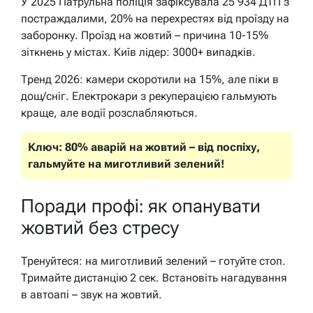
У 2025 Патрульна поліція зафіксувала 25 934 ДТП з
постраждалими, 20% на перехрестях від проїзду на
заборонку. Проїзд на жовтий – причина 10-15%
зіткнень у містах. Київ лідер: 3000+ випадків.
Тренд 2026: камери скоротили на 15%, але піки в
дощ/сніг. Електрокари з рекуперацією гальмують
краще, але водії розслабляються.
Ключ: 80% аварій на жовтий – від поспіху,
гальмуйте на миготливий зелений!
Поради профі: як опанувати
жовтий без стресу
Тренуйтеся: на миготливий зелений – готуйте стоп.
Тримайте дистанцію 2 сек. Встановіть нагадування
в автоапі – звук на жовтий.