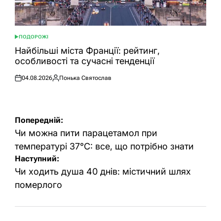
ПОДОРОЖІ
ОПУБЛІКУВАТИ
У
Найбільші міста Франції: рейтинг,
особливості та сучасні тенденції
04.08.2026
Понька Святослав
Оприлюднено
Опубліковано
Навігація
Попередній:
записів
Чи можна пити парацетамол при
температурі 37°C: все, що потрібно знати
Наступний:
Чи ходить душа 40 днів: містичний шлях
померлого