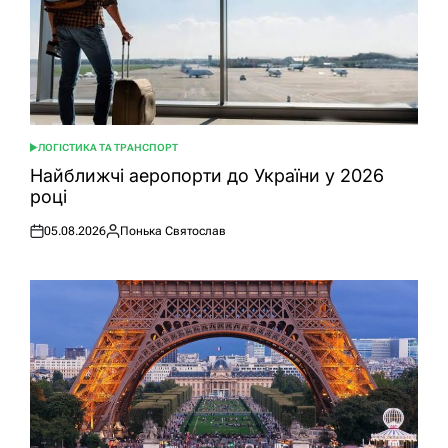
ЛОГІСТИКА ТА ТРАНСПОРТ
ОПУБЛІКУВАТИ
У
Найближчі аеропорти до України у 2026
році
05.08.2026
Понька Святослав
Оприлюднено
Опубліковано