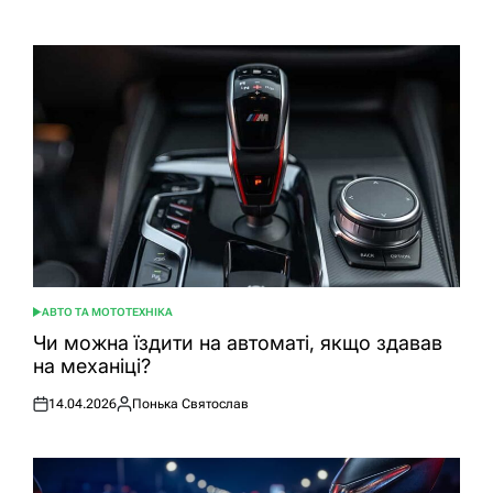
АВТО ТА МОТОТЕХНІКА
ОПУБЛІКУВАТИ
У
Чи можна їздити на автоматі, якщо здавав
на механіці?
14.04.2026
Понька Святослав
Оприлюднено
Опубліковано