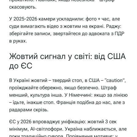
скасовують.
У 2025-2026 камери ускладнили: фото + час, але
суди вимагають відео з жовтим на екрані. Раджу:
зберігайте записи, звертайтеся до адвоката з ПДР
в руках.
Жовтий сигнал у світі: від США
до ЄС
В Україні жовтий – твердий стоп, в США – “caution”,
проїжджайте обережно, якщо безпечно. Штраф
менший, культура інша. У Німеччині: якщо за лінією
– їдьте, інакше стоп. Франція подібна до нас, але з
радарами скрізь.
ЄС у 2026 впроваджує уніфікацію: жовтий 3 сек
мінімум, AI-світлофори. Україна наближається, але
поки традиційно сувора. Порівняння мотивує: у