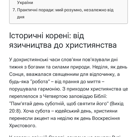
України
Практичні поради: мий розумно, незалежно від
дня
Історичні корені: від
язичництва до християнства
У дохристиянські часи слов’яни пов’язували дні
тижня з богами та силами природи. Неділя, як день
Сонця, вважалася священним для відпочинку, а
будь-яка “робота” – від прання до миття –
порушувала гармонію. З приходом християнства це
переплелося з Четвертою заповіддю Біблії:
“Пам’ятай день суботній, щоб святити його” (Вихід
20:8). Хоча субота – юдейський день, християни
перенесли акцент на неділю як день Воскресіння
Христового.