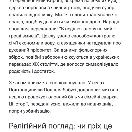
У середньовічній Європі, зокрема на землях Русі,
церква боролася з язичництвом, вводячи суворі
правила відпочинку. Миття голови трактували як
працю, подібну до шиття чи рубання дров. Народні
оповідачі передавали: “В неділю голову не мий –
гроші змиєш”. Це слугувало способом контролю –
сім’ї економили воду, а священики нагадували про
духовний пріоритет. За даними фольклорних
збірок, подібні заборони фіксуються в українських
переказах XIX століття, де волосся символізувало
родючість і достаток.
З часом прикмета еволюціонувала. У селах
Полтавщини чи Поділля бабусі додавали: миття в
неділю провокує головний біль чи сімейні сварки.
Ці історії, передані усно, вижили до наших днів,
попри урбанізацію.
Релігійний погляд: чи гріх це