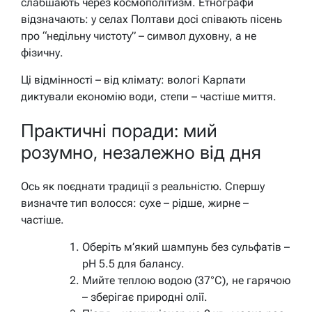
слабшають через космополітизм. Етнографи
відзначають: у селах Полтави досі співають пісень
про “недільну чистоту” – символ духовну, а не
фізичну.
Ці відмінності – від клімату: вологі Карпати
диктували економію води, степи – частіше миття.
Практичні поради: мий
розумно, незалежно від дня
Ось як поєднати традиції з реальністю. Спершу
визначте тип волосся: сухе – рідше, жирне –
частіше.
Оберіть м’який шампунь без сульфатів –
pH 5.5 для балансу.
Мийте теплою водою (37°C), не гарячою
– зберігає природні олії.