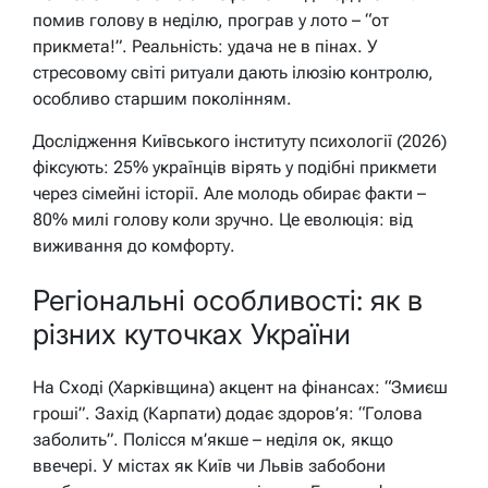
помив голову в неділю, програв у лото – “от
прикмета!”. Реальність: удача не в пінах. У
стресовому світі ритуали дають ілюзію контролю,
особливо старшим поколінням.
Дослідження Київського інституту психології (2026)
фіксують: 25% українців вірять у подібні прикмети
через сімейні історії. Але молодь обирає факти –
80% милі голову коли зручно. Це еволюція: від
виживання до комфорту.
Регіональні особливості: як в
різних куточках України
На Сході (Харківщина) акцент на фінансах: “Змиєш
гроші”. Захід (Карпати) додає здоров’я: “Голова
заболить”. Полісся м’якше – неділя ок, якщо
ввечері. У містах як Київ чи Львів забобони