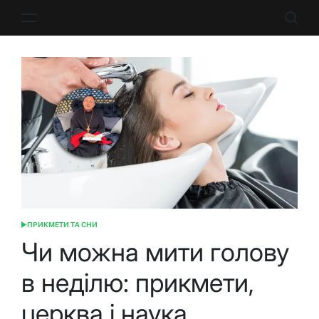
Перейти
до
вмісту
ПРИКМЕТИ ТА СНИ
ОПУБЛІКУВАТИ
У
Чи можна мити голову
в неділю: прикмети,
церква і наука