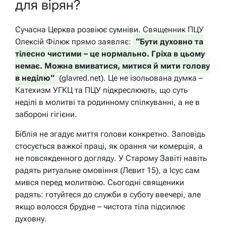
для вірян?
Сучасна Церква розвіює сумніви. Священник ПЦУ
Олексій Філюк прямо заявляє:
“Бути духовно та
тілесно чистими – це нормально. Гріха в цьому
немає. Можна вмиватися, митися й мити голову
в неділю”
(glavred.net). Це не ізольована думка –
Катехизм УГКЦ та ПЦУ підкреслюють, що суть
неділі в молитві та родинному спілкуванні, а не в
забороні гігієни.
Біблія не згадує миття голови конкретно. Заповідь
стосується важкої праці, як орання чи комерція, а
не повсякденного догляду. У Старому Завіті навіть
радять ритуальне омовіння (Левит 15), а Ісус сам
мився перед молитвою. Сьогодні священики
радять: готуйтеся до служби в суботу ввечері, але
якщо волосся брудне – чистота тіла підсилює
духовну.