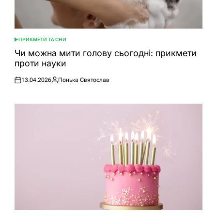
ПРИКМЕТИ ТА СНИ
ОПУБЛІКУВАТИ
У
Чи можна мити голову сьогодні: прикмети
проти науки
13.04.2026
Понька Святослав
Оприлюднено
Опубліковано