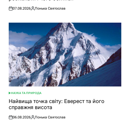
07.08.2026
Понька Святослав
Оприлюднено
Опубліковано
НАУКА ТА ПРИРОДА
ОПУБЛІКУВАТИ
У
Найвища точка світу: Еверест та його
справжня висота
06.08.2026
Понька Святослав
Оприлюднено
Опубліковано