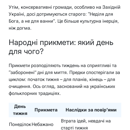
Утім, консервативні громади, особливо на Західній
Україні, досі дотримуються старого: “Неділя для
Бога, а не для ванни”. Це більше культурна інерція,
ніж догма.
Народні прикмети: який день
для чого?
Прикмети розподіляють тиждень на сприятливі та
“заборонені” дні для миття. Предки спостерігали за
циклом: початок тижня – для планів, кінець – для
очищення. Ось огляд, заснований на українських
фольклорних традиціях.
День
Прикмета
Наслідки за повір’ями
тижня
Втрата ідей, невдачі на
Понеділок
Небажано
старті тижня