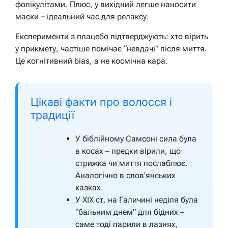
фолікулітами. Плюс, у вихідний легше наносити
маски – ідеальний час для релаксу.
Експерименти з плацебо підтверджують: хто вірить
у прикмету, частіше помічає “невдачі” після миття.
Це когнітивний bias, а не космічна кара.
Цікаві факти про волосся і
традиції
У біблійному Самсоні сила була
в косах – предки вірили, що
стрижка чи миття послаблює.
Аналогічно в слов’янських
казках.
У XIX ст. на Галичині неділя була
“бальним днем” для бідних –
саме тоді парили в лазнях,