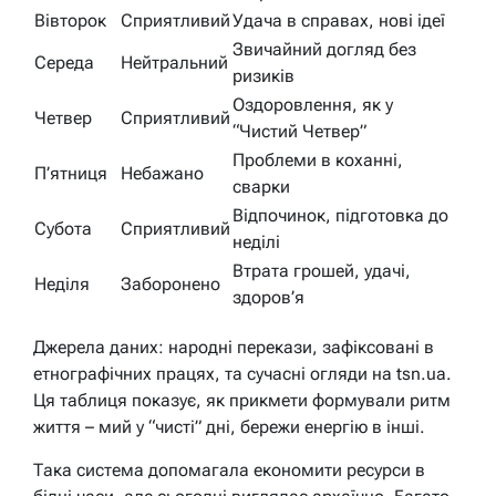
Вівторок
Сприятливий
Удача в справах, нові ідеї
Звичайний догляд без
Середа
Нейтральний
ризиків
Оздоровлення, як у
Четвер
Сприятливий
“Чистий Четвер”
Проблеми в коханні,
П’ятниця
Небажано
сварки
Відпочинок, підготовка до
Субота
Сприятливий
неділі
Втрата грошей, удачі,
Неділя
Заборонено
здоров’я
Джерела даних: народні перекази, зафіксовані в
етнографічних працях, та сучасні огляди на tsn.ua.
Ця таблиця показує, як прикмети формували ритм
життя – мий у “чисті” дні, бережи енергію в інші.
Така система допомагала економити ресурси в