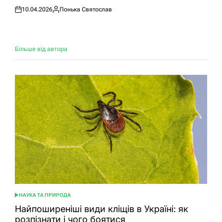
10.04.2026
Понька Святослав
Оприлюднено
Опубліковано
Більше від автора
НАУКА ТА ПРИРОДА
ОПУБЛІКУВАТИ
У
Найпоширеніші види кліщів в Україні: як
розпізнати і чого боятися