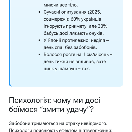
миючи все тіло.
Сучасні опитування (2025,
соцмережі): 60% українців
ігнорують прикмету, але 30%
бабусь досі лякають онуків.
У Японії протилежно: неділя –
день спа, без забобонів.
Волосся росте на 1 см/місяць –
день тижня не впливає, зате
цинк у шампуні – так.
Психологія: чому ми досі
боїмося “змити удачу”?
Забобони тримаються на страху невідомого.
Психологи пояснюють ефектом підтвердження: