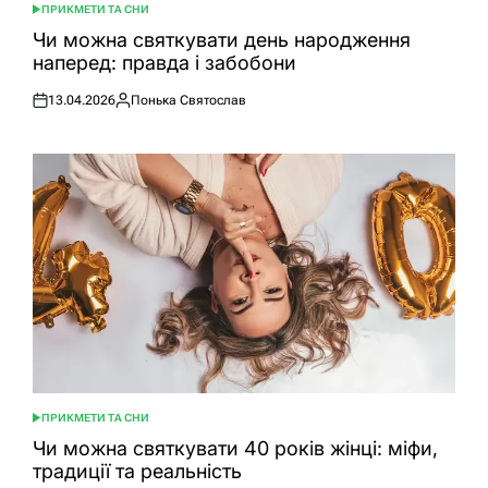
ПРИКМЕТИ ТА СНИ
ОПУБЛІКУВАТИ
У
Чи можна святкувати день народження
наперед: правда і забобони
13.04.2026
Понька Святослав
Оприлюднено
Опубліковано
ПРИКМЕТИ ТА СНИ
ОПУБЛІКУВАТИ
У
Чи можна святкувати 40 років жінці: міфи,
традиції та реальність