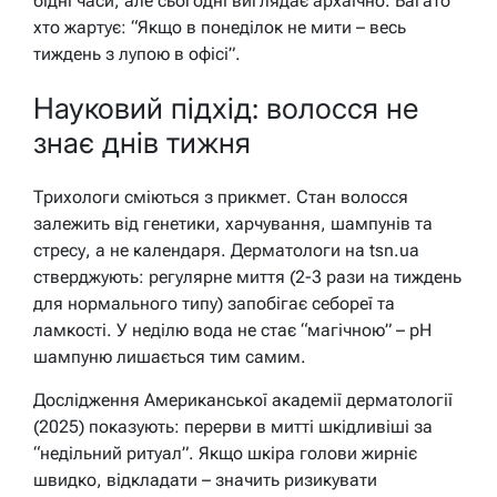
бідні часи, але сьогодні виглядає архаїчно. Багато
хто жартує: “Якщо в понеділок не мити – весь
тиждень з лупою в офісі”.
Науковий підхід: волосся не
знає днів тижня
Трихологи сміються з прикмет. Стан волосся
залежить від генетики, харчування, шампунів та
стресу, а не календаря. Дерматологи на tsn.ua
стверджують: регулярне миття (2-3 рази на тиждень
для нормального типу) запобігає себореї та
ламкості. У неділю вода не стає “магічною” – pH
шампуню лишається тим самим.
Дослідження Американської академії дерматології
(2025) показують: перерви в митті шкідливіші за
“недільний ритуал”. Якщо шкіра голови жирніє
швидко, відкладати – значить ризикувати