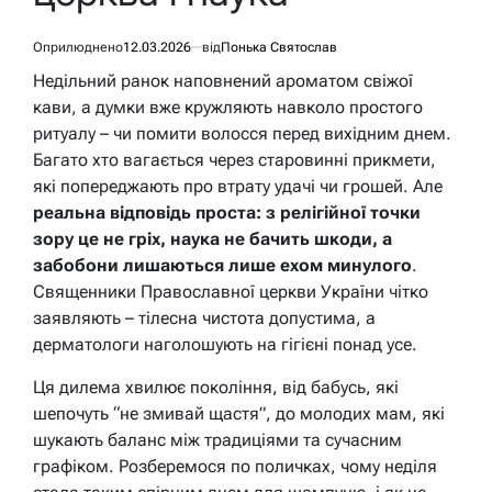
Оприлюднено
12.03.2026
від
Понька Святослав
Недільний ранок наповнений ароматом свіжої
кави, а думки вже кружляють навколо простого
ритуалу – чи помити волосся перед вихідним днем.
Багато хто вагається через старовинні прикмети,
які попереджають про втрату удачі чи грошей. Але
реальна відповідь проста: з релігійної точки
зору це не гріх, наука не бачить шкоди, а
забобони лишаються лише ехом минулого
.
Священники Православної церкви України чітко
заявляють – тілесна чистота допустима, а
дерматологи наголошують на гігієні понад усе.
Ця дилема хвилює покоління, від бабусь, які
шепочуть “не змивай щастя”, до молодих мам, які
шукають баланс між традиціями та сучасним
графіком. Розберемося по поличках, чому неділя