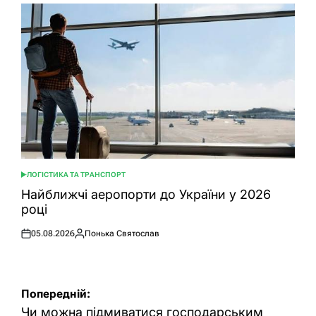
ЛОГІСТИКА ТА ТРАНСПОРТ
ОПУБЛІКУВАТИ
У
Найближчі аеропорти до України у 2026
році
05.08.2026
Понька Святослав
Оприлюднено
Опубліковано
Навігація
Попередній:
записів
Чи можна підмиватися господарським