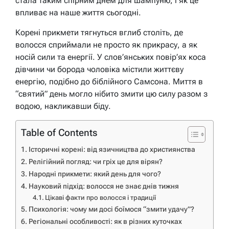
стала таким спірним днем для шампуню, і як це
впливає на наше життя сьогодні.
Корені прикмети тягнуться вглиб століть, де
волосся сприймали не просто як прикрасу, а як
носій сили та енергії. У слов’янських повір’ях коса
дівчини чи борода чоловіка містили життєву
енергію, подібно до біблійного Самсона. Миття в
“святий” день могло нібито змити цю силу разом з
водою, накликавши біду.
Table of Contents
Історичні корені: від язичництва до християнства
Релігійний погляд: чи гріх це для вірян?
Народні прикмети: який день для чого?
Науковий підхід: волосся не знає днів тижня
Цікаві факти про волосся і традиції
Психологія: чому ми досі боїмося “змити удачу”?
Регіональні особливості: як в різних куточках