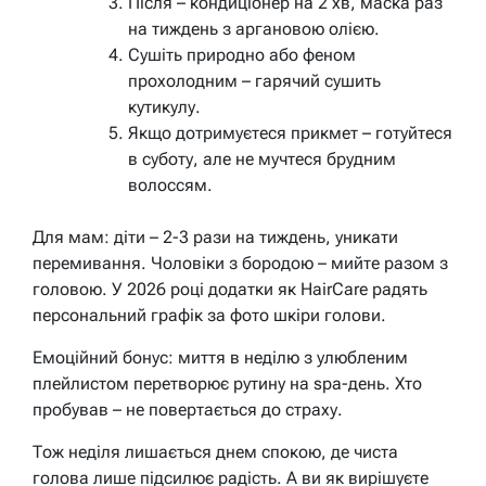
Після – кондиціонер на 2 хв, маска раз
на тиждень з аргановою олією.
Сушіть природно або феном
прохолодним – гарячий сушить
кутикулу.
Якщо дотримуєтеся прикмет – готуйтеся
в суботу, але не мучтеся брудним
волоссям.
Для мам: діти – 2-3 рази на тиждень, уникати
перемивання. Чоловіки з бородою – мийте разом з
головою. У 2026 році додатки як HairCare радять
персональний графік за фото шкіри голови.
Емоційний бонус: миття в неділю з улюбленим
плейлистом перетворює рутину на spa-день. Хто
пробував – не повертається до страху.
Тож неділя лишається днем спокою, де чиста
голова лише підсилює радість. А ви як вирішуєте