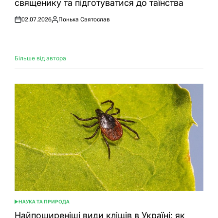
священику та підготуватися до таїнства
02.07.2026
Понька Святослав
Оприлюднено
Опубліковано
Більше від автора
НАУКА ТА ПРИРОДА
ОПУБЛІКУВАТИ
У
Найпоширеніші види кліщів в Україні: як