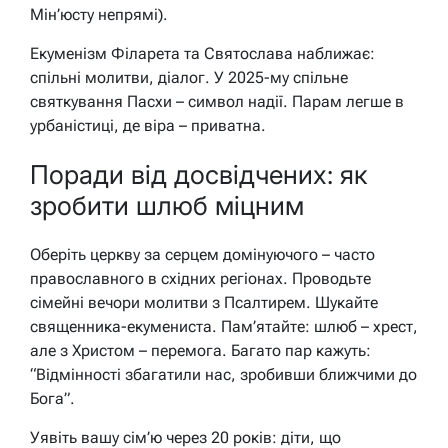
Мін’юсту непрямі).
Екуменізм Філарета та Святослава наближає:
спільні молитви, діалог. У 2025-му спільне
святкування Пасхи – символ надії. Парам легше в
урбаністиці, де віра – приватна.
Поради від досвідчених: як
зробити шлюб міцним
Оберіть церкву за серцем домінуючого – часто
православного в східних регіонах. Проводьте
сімейні вечори молитви з Псалтирем. Шукайте
священника-екумениста. Пам’ятайте: шлюб – хрест,
але з Христом – перемога. Багато пар кажуть:
“Відмінності збагатили нас, зробивши ближчими до
Бога”.
Уявіть вашу сім’ю через 20 років: діти, що