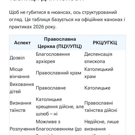
Щоб не губитися в нюансах, ось структурований
огляд. Ця таблиця базується на офіційних канонах і
практиках 2026 року.
Православна
Аспект
РКЦ/УГКЦ
Церква (ПЦУ/УПЦ)
Благословення
Диспенсація
Дозвіл
архієрея
єпископа
Місце
Католицький
Православний храм
вінчання
храм
Виховання
Православне
Католицьке
дітей
Католицьке
Визнання
Православні
хрещення дійсне, але
таїнств
таїнства дійсні
шлюб – ні
Можливе з
Недійсне, лише
Розлучення
благословенням (до
визнання