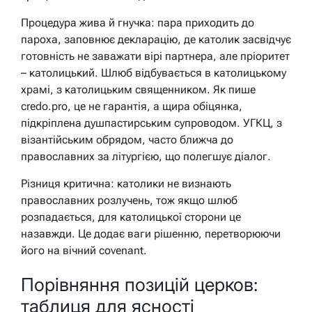
Процедура жива й гнучка: пара приходить до
пароха, заповнює декларацію, де католик засвідчує
готовність не заважати вірі партнера, але пріоритет
– католицький. Шлюб відбувається в католицькому
храмі, з католицьким священником. Як пише
credo.pro, це не гарантія, а щира обіцянка,
підкріплена душпастирським супроводом. УГКЦ, з
візантійським обрядом, часто ближча до
православних за літургією, що полегшує діалог.
Різниця критична: католики не визнають
православних розлучень, тож якщо шлюб
розпадається, для католицької сторони це
назавжди. Це додає ваги рішенню, перетворюючи
його на вічний covenant.
Порівняння позицій церков:
таблиця для ясності