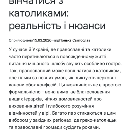
вінчатися з
католиками:
реальність і нюанси
Оприлюднено
15.03.2026
від
Понька Святослав
У сучасній Україні, де православні та католики
часто перетинаються в повсякденному житті,
питання мішаного шлюбу звучить особливо гостро.
Так, православний може повінчатися з католиком,
але тільки за певних умов, які диктують церковні
канони обох конфесій. Ця можливість не є простою
формальністю – вона вимагає благословення
вищих ієрархів, чітких домовленостей про
виховання дітей і глибокого розуміння
відмінностей у вірі. Багато пар стикаються з цим
вибором у західних регіонах, де греко-католицькі
та православні громади сусідять роками,