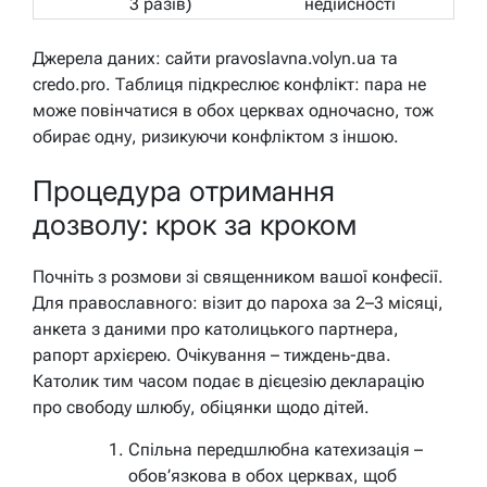
3 разів)
недійсності
Джерела даних: сайти pravoslavna.volyn.ua та
credo.pro. Таблиця підкреслює конфлікт: пара не
може повінчатися в обох церквах одночасно, тож
обирає одну, ризикуючи конфліктом з іншою.
Процедура отримання
дозволу: крок за кроком
Почніть з розмови зі священником вашої конфесії.
Для православного: візит до пароха за 2–3 місяці,
анкета з даними про католицького партнера,
рапорт архієрею. Очікування – тиждень-два.
Католик тим часом подає в дієцезію декларацію
про свободу шлюбу, обіцянки щодо дітей.
Спільна передшлюбна катехизація –
обов’язкова в обох церквах, щоб