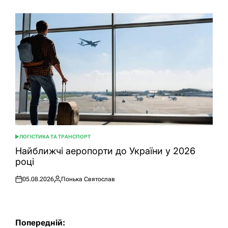
ЛОГІСТИКА ТА ТРАНСПОРТ
ОПУБЛІКУВАТИ
У
Найближчі аеропорти до України у 2026
році
05.08.2026
Понька Святослав
Оприлюднено
Опубліковано
Навігація
Попередній: