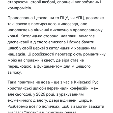
створюючи історії любові, сповнені випробувань і
компромісів.
Православна Церква, чи то ПЦУ, чи УПЦ, дозволяє
такі союзи з пастирського милосердя, але
наполягає на вінчанні виключно в православному
храмі. Католицька сторона, навпаки, вимагає
диспенсації від свого єпископа і бажає бачити
шлюб у своїй церкві з католицьким хрещенням
нащадків. Ці розбіжності перетворюють романтичну
мрію на справжній квест, де віра стає не
перешкодою, а фундаментом для міцнішого
зв’язку.
Така практика не нова – ще з часів Київської Русі
християнські шлюби перетинали конфесійні межі,
але сьогодні, у 2026 році, з урахуванням
екуменічного діалогу, двері відчинені ширше.
Розберемо все по поличках, щоб ви могли зважити
всі “за” і “проти” з відкритими очима.