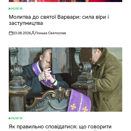
РЕЛІГІЯ
ОПУБЛІКУВАТИ
У
Молитва до святої Варвари: сила віри і
заступництва
03.08.2026
Понька Святослав
Оприлюднено
Опубліковано
РЕЛІГІЯ
ОПУБЛІКУВАТИ
У
Як правильно сповідатися: що говорити