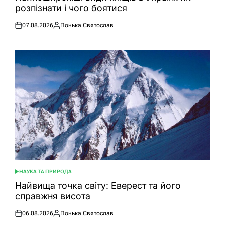
розпізнати і чого боятися
07.08.2026
Понька Святослав
Оприлюднено
Опубліковано
НАУКА ТА ПРИРОДА
ОПУБЛІКУВАТИ
У
Найвища точка світу: Еверест та його
справжня висота
06.08.2026
Понька Святослав
Оприлюднено
Опубліковано