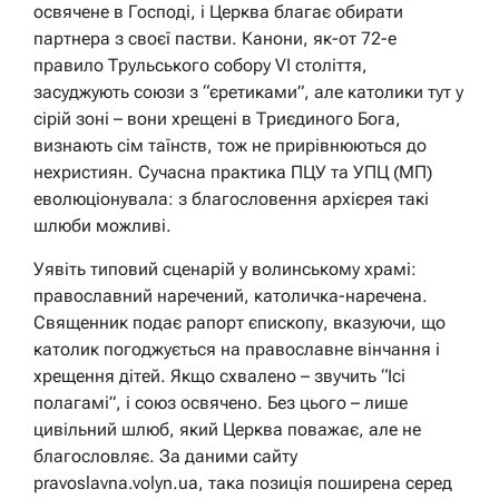
освячене в Господі, і Церква благає обирати
партнера з своєї пастви. Канони, як-от 72-е
правило Трульського собору VI століття,
засуджують союзи з “єретиками”, але католики тут у
сірій зоні – вони хрещені в Триєдиного Бога,
визнають сім таїнств, тож не прирівнюються до
нехристиян. Сучасна практика ПЦУ та УПЦ (МП)
еволюціонувала: з благословення архієрея такі
шлюби можливі.
Уявіть типовий сценарій у волинському храмі:
православний наречений, католичка-наречена.
Священник подає рапорт єпископу, вказуючи, що
католик погоджується на православне вінчання і
хрещення дітей. Якщо схвалено – звучить “Ісі
полагамі”, і союз освячено. Без цього – лише
цивільний шлюб, який Церква поважає, але не
благословляє. За даними сайту
pravoslavna.volyn.ua, така позиція поширена серед