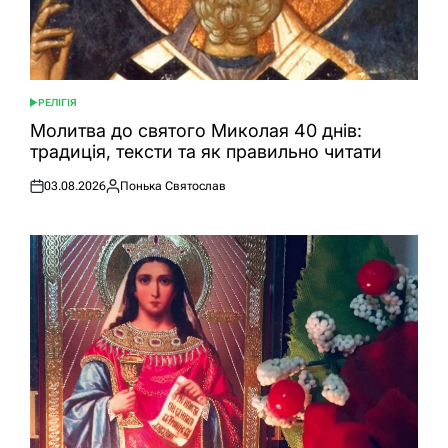
РЕЛІГІЯ
ОПУБЛІКУВАТИ
У
Молитва до святого Миколая 40 днів:
традиція, тексти та як правильно читати
03.08.2026
Понька Святослав
Оприлюднено
Опубліковано