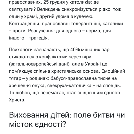
православних, 25 грудня у католиків: де
святкувати? Великдень синхронізується рідко, тож
один у храмі, другий удома з кулечею.
Контрацепція: православні толерантніші, католики
– проти. Розлучення: для одного – норма, для
іншого – трагедія.
Психологи зазначають, що 40% мішаних пар
стикаються з конфліктами через віру
(загальноєвропейські дані), але в Україні це
пом’якшує спільна християнська основа. Емоційний
тягар – у родинах: бабуся-православна тисне на
хрещення онука, свекруха-католичка – на сповідь.
Та любов, що перемагає, стає свідченням єдності
Христа.
Виховання дітей: поле битви чи
місток єдності?