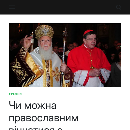
Перейти
до
вмісту
РЕЛІГІЯ
ОПУБЛІКУВАТИ
У
Чи можна
православним