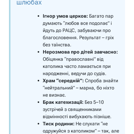
шлюбах
Ігнор умов церков:
Багато пар
думають “любов все подолає” і
йдуть до РАЦС, забуваючи про
благословення. Результат – гріх
без таїнства.
Нерозмова про дітей завчасно:
Обіцянка “православні” від
католика часто ламається при
народженні, ведучи до судів.
Храм “середній”:
Спроба знайти
“нейтральний” – марна, бо ніхто
не визнає.
Брак катехизації:
Без 5–10
зустрічей з священниками
відмінності вибухають пізніше.
Тиск родини:
Не слухати “не
одружуйся з католиком” – так, але