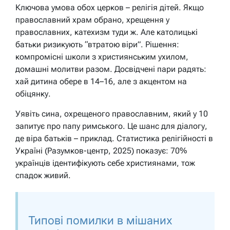
Ключова умова обох церков – релігія дітей. Якщо
православний храм обрано, хрещення у
православних, катехизм туди ж. Але католицькі
батьки ризикують “втратою віри”. Рішення:
компромісні школи з християнським ухилом,
домашні молитви разом. Досвідчені пари радять:
хай дитина обере в 14–16, але з акцентом на
обіцянку.
Уявіть сина, охрещеного православним, який у 10
запитує про папу римського. Це шанс для діалогу,
де віра батьків – приклад. Статистика релігійності в
Україні (Разумков-центр, 2025) показує: 70%
українців ідентифікують себе християнами, тож
спадок живий.
Типові помилки в мішаних