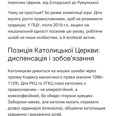
помісних Церков, від Елладської до Румунської.
Чому не простіше? Бо ризик асиміляції віри. Діти
мусять рости православними, щоб не розмивати
традицію. У ПЦУ, після 2018-го, акцент на
національній єдності посилив цю умову, роблячи
шлюб не лише особистим, а й ecclesial актом.
Позиція Католицької Церкви:
диспенсація і зобов’язання
Католицизм дивиться на мішані шлюби через
призму Кодексу канонічного права (канони 1086–
1129). Для РКЦ та УГКЦ союз католика з
православним – не міжрелігійний, а
міжконфесійний, бо обидві сторони хрещені.
Заборони немає, але католик мусить отримати
дозвіл ординарія (єпископа), обіцяючи католицьке
хрещення і виховання дітей.