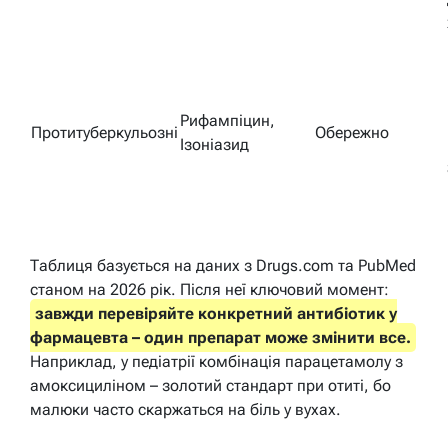
Рифампіцин,
Протитуберкульозні
Обережно
Ізоніазид
Таблиця базується на даних з Drugs.com та PubMed
станом на 2026 рік. Після неї ключовий момент:
завжди перевіряйте конкретний антибіотик у
фармацевта – один препарат може змінити все.
Наприклад, у педіатрії комбінація парацетамолу з
амоксициліном – золотий стандарт при отиті, бо
малюки часто скаржаться на біль у вухах.