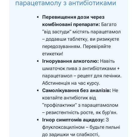
парацетамолу з антибіотиками
Перевищення дози через
комбіновані препарати:
Багато
“від застуди” містять парацетамол
– додавши таблетку, ви ризикуєте
передозуванням. Перевіряйте
етикетки!
Ігнорування алкоголю:
Навіть
шматочок пива з антибіотиками +
парацетамол – рецепт для печінки.
Абстиненція на час курсу.
Самолікування без аналізів:
Не
ковтайте антибіотик від
“профілактики” з парацетамолом
– резистентність росте, як бур’ян.
Ігнор симптомів ацидозу:
З
флуклоксациліном – будьте пильні
до задишки чи слабкості,