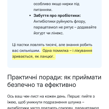
особливо якщо нирки під
питанням.
Забуття про пробіотики:
Антибіотики руйнують флору,
парацетамол не рятує – додавайте
йогурт чи лінекс.
Ці пастки ловлять тисячі, але знання робить
вас сильнішим.
Одна помилка – і лікування
зривається, як ланцюг.
Практичні поради: як приймати
безпечно та ефективно
Ось ваш чек-лист на кожен день. Перше: пийте з
їжею, щоб уникнути подразнення шлунка –
антибіотики часто дратують слизову, парацетамол