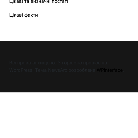
Цікаві та визначні постаті
Цікаві факти
Всі права захищено. З гордістю працює на
WordPress. Тема NewsArc розроблена
WPInterface
.