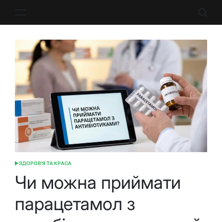
Перейти
до
вмісту
ЗДОРОВ'Я ТА КРАСА
ОПУБЛІКУВАТИ
У
Чи можна приймати
парацетамол з