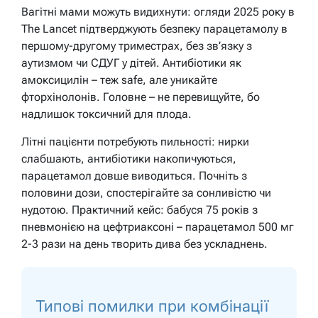
Вагітні мами можуть видихнути: огляди 2025 року в
The Lancet підтверджують безпеку парацетамолу в
першому-другому триместрах, без зв’язку з
аутизмом чи СДУГ у дітей. Антибіотики як
амоксицилін – теж safe, але уникайте
фторхінолонів. Головне – не перевищуйте, бо
надлишок токсичний для плода.
Літні пацієнти потребують пильності: нирки
слабшають, антибіотики накопичуються,
парацетамол довше виводиться. Почніть з
половини дози, спостерігайте за сонливістю чи
нудотою. Практичний кейс: бабуся 75 років з
пневмонією на цефтриаксоні – парацетамол 500 мг
2-3 рази на день творить дива без ускладнень.
Типові помилки при комбінації