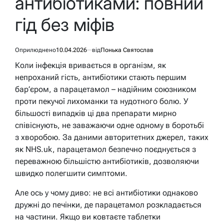
антибіотиками: повний
гід без міфів
Оприлюднено
10.04.2026
від
Понька Святослав
Коли інфекція вривається в організм, як
непроханий гість, антибіотики стають першим
бар’єром, а парацетамол – надійним союзником
проти пекучої лихоманки та нудотного болю. У
більшості випадків ці два препарати мирно
співіснують, не заважаючи одне одному в боротьбі
з хворобою. За даними авторитетних джерел, таких
як NHS.uk, парацетамол безпечно поєднується з
переважною більшістю антибіотиків, дозволяючи
швидко полегшити симптоми.
Але ось у чому диво: не всі антибіотики однаково
дружні до печінки, де парацетамол розкладається
на частини. Якщо ви ковтаєте таблетки