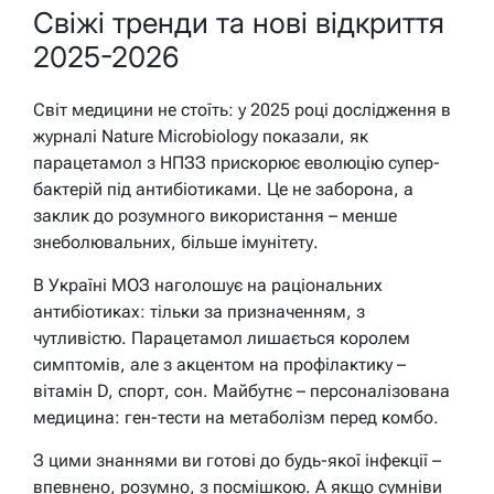
Свіжі тренди та нові відкриття
2025-2026
Світ медицини не стоїть: у 2025 році дослідження в
журналі Nature Microbiology показали, як
парацетамол з НПЗЗ прискорює еволюцію супер-
бактерій під антибіотиками. Це не заборона, а
заклик до розумного використання – менше
знеболювальних, більше імунітету.
В Україні МОЗ наголошує на раціональних
антибіотиках: тільки за призначенням, з
чутливістю. Парацетамол лишається королем
симптомів, але з акцентом на профілактику –
вітамін D, спорт, сон. Майбутнє – персоналізована
медицина: ген-тести на метаболізм перед комбо.
З цими знаннями ви готові до будь-якої інфекції –
впевнено, розумно, з посмішкою. А якщо сумніви