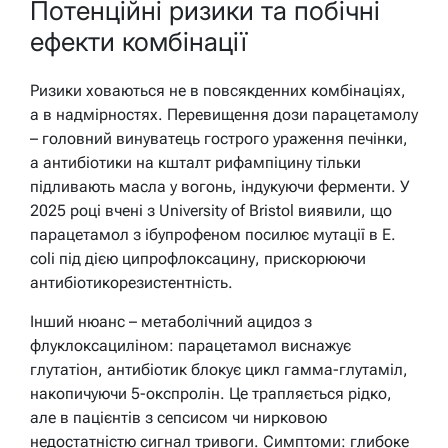
Потенційні ризики та побічні
ефекти комбінації
Ризики ховаються не в повсякденних комбінаціях,
а в надмірностях. Перевищення дози парацетамолу
– головний винуватець гострого ураження печінки,
а антибіотики на кшталт рифампіцину тільки
підливають масла у вогонь, індукуючи ферменти. У
2025 році вчені з University of Bristol виявили, що
парацетамол з ібупрофеном посилює мутації в E.
coli під дією ципрофлоксацину, прискорюючи
антибіотикорезистентність.
Інший нюанс – метаболічний ацидоз з
флуклоксациліном: парацетамол виснажує
глутатіон, антибіотик блокує цикл гамма-глутаміл,
накопичуючи 5-окспролін. Це трапляється рідко,
але в пацієнтів з сепсисом чи нирковою
недостатністю сигнал тривоги. Симптоми: глибоке