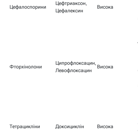
Цефтриаксон,
Цефалоспорини
Висока
Цефалексин
Ципрофлоксацин,
Фторхінолони
Висока
Левофлоксацин
Тетрацикліни
Доксициклін
Висока