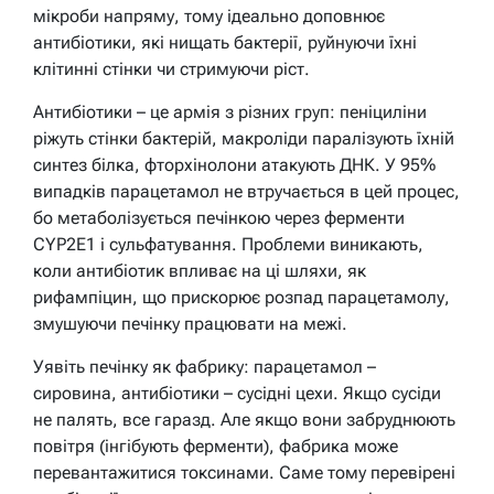
мікроби напряму, тому ідеально доповнює
антибіотики, які нищать бактерії, руйнуючи їхні
клітинні стінки чи стримуючи ріст.
Антибіотики – це армія з різних груп: пеніциліни
ріжуть стінки бактерій, макроліди паралізують їхній
синтез білка, фторхінолони атакують ДНК. У 95%
випадків парацетамол не втручається в цей процес,
бо метаболізується печінкою через ферменти
CYP2E1 і сульфатування. Проблеми виникають,
коли антибіотик впливає на ці шляхи, як
рифампіцин, що прискорює розпад парацетамолу,
змушуючи печінку працювати на межі.
Уявіть печінку як фабрику: парацетамол –
сировина, антибіотики – сусідні цехи. Якщо сусіди
не палять, все гаразд. Але якщо вони забруднюють
повітря (інгібують ферменти), фабрика може
перевантажитися токсинами. Саме тому перевірені