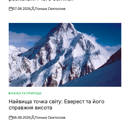
07.08.2026
Понька Святослав
Оприлюднено
Опубліковано
НАУКА ТА ПРИРОДА
ОПУБЛІКУВАТИ
У
Найвища точка світу: Еверест та його
справжня висота
06.08.2026
Понька Святослав
Оприлюднено
Опубліковано