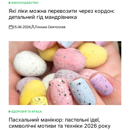
ЗАКОНОДАВСТВО
ОПУБЛІКУВАТИ
У
Які ліки можна перевозити через кордон:
детальний гід мандрівника
25.06.2026
Понька Святослав
Оприлюднено
Опубліковано
ЗДОРОВ'Я ТА КРАСА
ОПУБЛІКУВАТИ
У
Пасхальний манікюр: пастельні ідеї,
символічні мотиви та техніки 2026 року