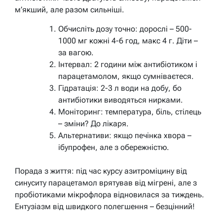
м’якший, але разом сильніші.
Обчисліть дозу точно: дорослі – 500-
1000 мг кожні 4-6 год, макс 4 г. Діти –
за вагою.
Інтервал: 2 години між антибіотиком і
парацетамолом, якщо сумніваєтеся.
Гідратація: 2-3 л води на добу, бо
антибіотики виводяться нирками.
Моніторинг: температура, біль, стілець
– зміни? До лікаря.
Альтернативи: якщо печінка хвора –
ібупрофен, але з обережністю.
Порада з життя: під час курсу азитроміцину від
синуситу парацетамол врятував від мігрені, але з
пробіотиками мікрофлора відновилася за тиждень.
Ентузіазм від швидкого полегшення – безцінний!