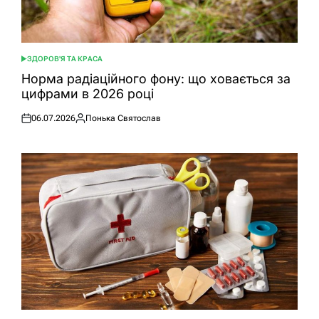
ЗДОРОВ'Я ТА КРАСА
ОПУБЛІКУВАТИ
У
Норма радіаційного фону: що ховається за
цифрами в 2026 році
06.07.2026
Понька Святослав
Оприлюднено
Опубліковано