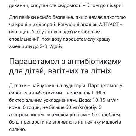
дихання, сплутаність свідомості – бігом до лікаря!
Для печінки комбо безпечне, якщо немає алкоголю
чи хронічних хвороб. Регулярні аналізи АЛТ/АСТ –
ваш щит. А от у літніх людей метаболізм
сповільнений, тож дозу парацетамолу кращу
зменшити до 2-3 г/добу.
Парацетамол з антибіотиками
для дітей, вагітних та літніх
Дітлахи – найчутливіша аудиторія. Парацетамол у
сиропі з антибіотиками – норма при ГРВІ з
бактеріальним ускладненням. Доза: 10-15 мг/кг
кожні 6 годин, не більше 60 мг/кг/добу. З
азитроміцином чи амоксициліном – без проблем,
бо ці препарати не впливають на печінку малюків
сильно.