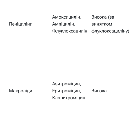
Амоксицилін,
Висока (за
Пеніциліни
Ампіцилін,
винятком
Флуклоксацилін
флуклоксациліну)
Азитроміцин,
Макроліди
Еритроміцин,
Висока
Кларитроміцин