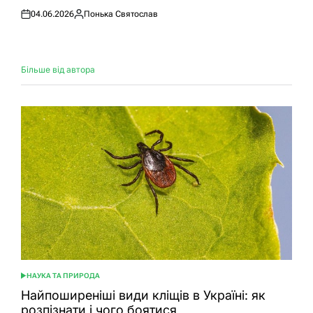
04.06.2026
Понька Святослав
Оприлюднено
Опубліковано
Більше від автора
НАУКА ТА ПРИРОДА
ОПУБЛІКУВАТИ
У
Найпоширеніші види кліщів в Україні: як
розпізнати і чого боятися