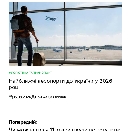
ЛОГІСТИКА ТА ТРАНСПОРТ
ОПУБЛІКУВАТИ
У
Найближчі аеропорти до України у 2026
році
05.08.2026
Понька Святослав
Оприлюднено
Опубліковано
Навігація
Попередній:
записів
Чи можна після 11 класу нікуди не вступати: