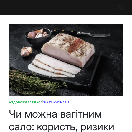
Перейти
до
вмісту
ЗДОРОВ'Я ТА КРАСА
ЇЖА ТА КУЛІНАРІЯ
ОПУБЛІКУВАТИ
У
Чи можна вагітним
сало: користь, ризики