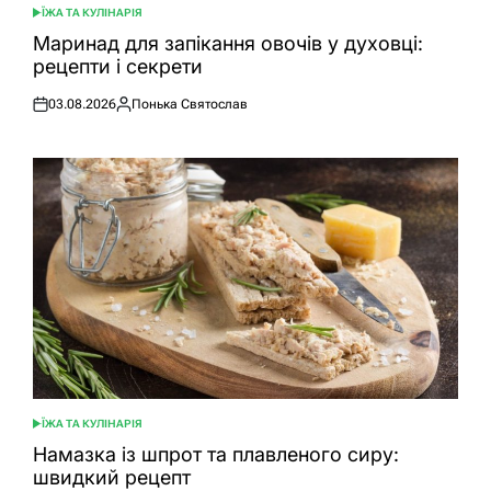
ЇЖА ТА КУЛІНАРІЯ
ОПУБЛІКУВАТИ
У
Маринад для запікання овочів у духовці:
рецепти і секрети
03.08.2026
Понька Святослав
Оприлюднено
Опубліковано
ЇЖА ТА КУЛІНАРІЯ
ОПУБЛІКУВАТИ
У
Намазка із шпрот та плавленого сиру:
швидкий рецепт