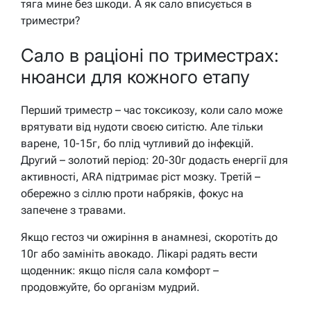
тяга мине без шкоди. А як сало вписується в
триместри?
Сало в раціоні по триместрах:
нюанси для кожного етапу
Перший триместр – час токсикозу, коли сало може
врятувати від нудоти своєю ситістю. Але тільки
варене, 10-15г, бо плід чутливий до інфекцій.
Другий – золотий період: 20-30г додасть енергії для
активності, ARA підтримає ріст мозку. Третій –
обережно з сіллю проти набряків, фокус на
запечене з травами.
Якщо гестоз чи ожиріння в анамнезі, скоротіть до
10г або замініть авокадо. Лікарі радять вести
щоденник: якщо після сала комфорт –
продовжуйте, бо організм мудрий.