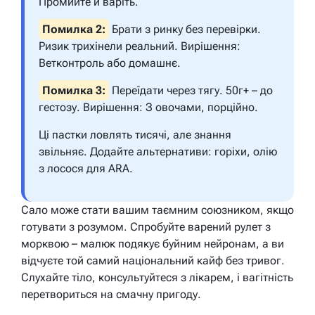
Промийте й варіть.
Помилка 2:
Брати з ринку без перевірки.
Ризик трихінели реальний.
Вирішення:
Ветконтроль або домашнє.
Помилка 3:
Переїдати через тягу. 50г+ – до
гестозу.
Вирішення:
З овочами, порційно.
Ці пастки ловлять тисячі, але знання
звільняє. Додайте альтернативи: горіхи, олію
з лосося для ARA.
Сало може стати вашим таємним союзником, якщо
готувати з розумом. Спробуйте варений рулет з
морквою – малюк подякує буйним нейронам, а ви
відчуєте той самий національний кайф без тривог.
Слухайте тіло, консультуйтеся з лікарем, і вагітність
перетвориться на смачну пригоду.