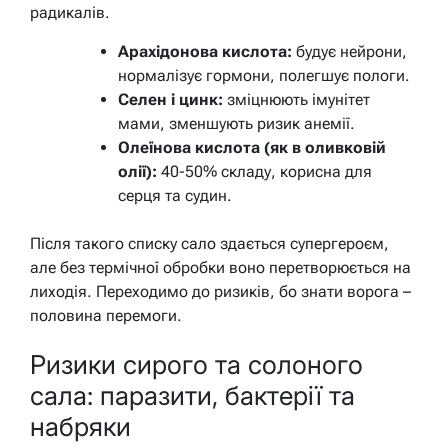
радикалів.
Арахідонова кислота:
будує нейрони,
нормалізує гормони, полегшує пологи.
Селен і цинк:
зміцнюють імунітет
мами, зменшують ризик анемії.
Олеїнова кислота (як в оливковій
олії):
40-50% складу, корисна для
серця та судин.
Після такого списку сало здається супергероєм,
але без термічної обробки воно перетворюється на
лиходія. Переходимо до ризиків, бо знати ворога –
половина перемоги.
Ризики сирого та солоного
сала: паразити, бактерії та
набряки