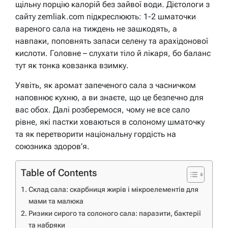
щільну порцію калорій без зайвої води. Дієтологи з
сайту zemliak.com підкреслюють: 1-2 шматочки
вареного сала на тиждень не зашкодять, а
навпаки, поповнять запаси селену та арахідонової
кислоти. Головне – слухати тіло й лікаря, бо баланс
тут як тонка ковзанка взимку.
Уявіть, як аромат запеченого сала з часничком
наповнює кухню, а ви знаєте, що це безпечно для
вас обох. Далі розберемося, чому не все сало
рівне, які пастки ховаються в солоному шматочку
та як перетворити національну гордість на
союзника здоров’я.
Table of Contents
Склад сала: скарбниця жирів і мікроелементів для
мами та малюка
Ризики сирого та солоного сала: паразити, бактерії
та набряки