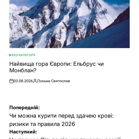
БЕЗ КАТЕГОРІЇ
ОПУБЛІКУВАТИ
У
Найвища гора Європи: Ельбрус чи
Монблан?
03.08.2026
Понька Святослав
Оприлюднено
Опубліковано
Навігація
Попередній:
записів
Чи можна курити перед здачею крові:
ризики та правила 2026
Наступний: