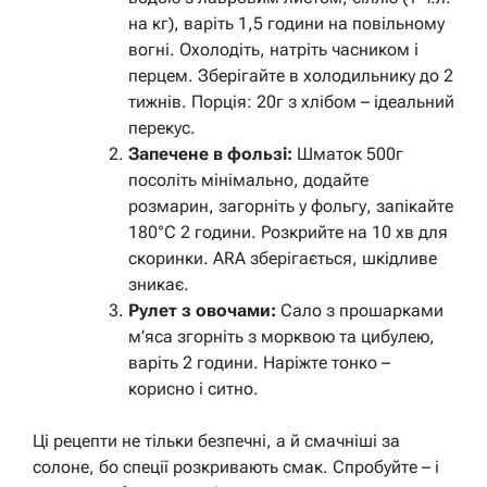
на кг), варіть 1,5 години на повільному
вогні. Охолодіть, натріть часником і
перцем. Зберігайте в холодильнику до 2
тижнів. Порція: 20г з хлібом – ідеальний
перекус.
Запечене в фользі:
Шматок 500г
посоліть мінімально, додайте
розмарин, загорніть у фольгу, запікайте
180°C 2 години. Розкрийте на 10 хв для
скоринки. ARA зберігається, шкідливе
зникає.
Рулет з овочами:
Сало з прошарками
м’яса згорніть з морквою та цибулею,
варіть 2 години. Наріжте тонко –
корисно і ситно.
Ці рецепти не тільки безпечні, а й смачніші за
солоне, бо спеції розкривають смак. Спробуйте – і