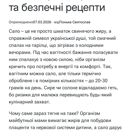
та безпечні рецепти
Оприлюднено
07.03.2026
від
Понька Святослав
Сало – це не просто шматок свинячого жиру, а
справжній символ української душі, той смачний
спалах на тарілці, що зігріває з холодними
вечорами. Під час вагітності бажання поласувати
ним спалахує з новою силою, ніби організм
кричить про потребу в енергії та комфорті. Так,
вагітним можна сало, але тільки термічно
оброблене і в помірних кількостях – до 20-30
грамів на день. Сире чи солоне відкладаємо геть,
бо ризики для малюка перевищують будь-який
кулінарний захват.
Чому саме зараз тягне на таке? Організм
майбутньої мами вимагає жирів для побудови
плаценти та нервової системи дитини, а сало дарує