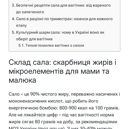
Безпечні рецепти сала для вагітних: від вареного
до запеченого
Сало в раціоні по триместрах: нюанси для кожного
етапу
Культурний шарм сала: чому в Україні воно як
оберіг для вагітних
Типові помилки вагітних з салом
Склад сала: скарбниця жирів і
мікроелементів для мами та
малюка
Сало – це 90% чистого жиру, переважно насичених і
мононенасичених кислот, що робить його
енергетичною бомбою: 800-900 ккал на 100 грамів.
Але не лякайтеся цифр – під час вагітності норма
жирів сягає 80 грамів на добу, за рекомендаціями
МОЗ України (moz.gov.ua). З них 30-40% можуть