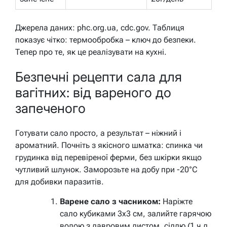
Джерела даних: phc.org.ua, cdc.gov. Таблиця
показує чітко: термообробка – ключ до безпеки.
Тепер про те, як це реалізувати на кухні.
Безпечні рецепти сала для
вагітних: від вареного до
запеченого
Готувати сало просто, а результат – ніжний і
ароматний. Почніть з якісного шматка: спинка чи
грудинка від перевіреної ферми, без шкірки якщо
чутливий шлунок. Заморозьте на добу при -20°C
для добивки паразитів.
Варене сало з часником:
Наріжте
сало кубиками 3х3 см, залийте гарячою
водою з лавровим листом, сіллю (1 ч.л.