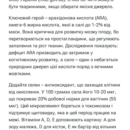
бути тваринними, якщо обирати якісне джерело.
Ключовий герой – арахідонова кислота (ARA),
омега-6 жирна кислота, якої в салі до 1-2% від
маси. Вона критична для розвитку мозку плоду, бо
перетворюється на простагландини, що регулюють
запалення та ріст тканин. Дослідження показують:
дефіцит ARA призводить до затримок у
когнітивному розвитку, а сало – один з небагатьох
природних джерел цієї кислоти поряд з яєчними
жовтками.
Додайте селен – антиоксидант, що захищає клітини
від окислення. У 100 грамах сала його 10-20 мкг,
що покриває 20% добової норми для вагітних (55
мкг). Цей мікроелемент бореться з токсикозом і
підтримує щитовидку, яка в цей період працює на
межі. Вітаміни A, D, E доповнюють картину: А для
зору малюка, D для кісток, E як бар’єр від вільних