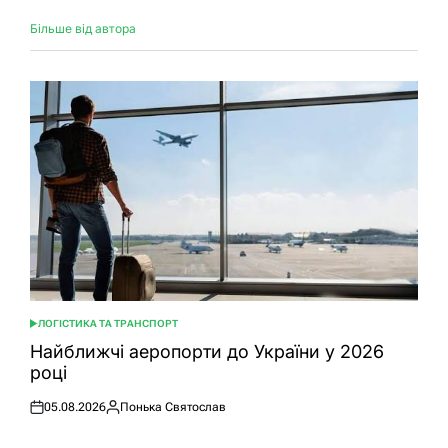
Більше від автора
ЛОГІСТИКА ТА ТРАНСПОРТ
ОПУБЛІКУВАТИ
У
Найближчі аеропорти до України у 2026
році
05.08.2026
Понька Святослав
Оприлюднено
Опубліковано