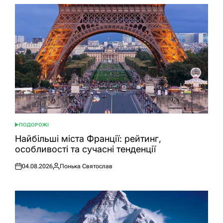
ПОДОРОЖІ
ОПУБЛІКУВАТИ
У
Найбільші міста Франції: рейтинг,
особливості та сучасні тенденції
04.08.2026
Понька Святослав
Оприлюднено
Опубліковано