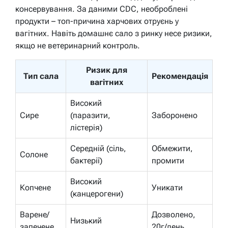
консервування. За даними CDC, необроблені
продукти – топ-причина харчових отруєнь у
вагітних. Навіть домашнє сало з ринку несе ризики,
якщо не ветеринарний контроль.
Ризик для
Тип сала
Рекомендація
вагітних
Високий
Сире
(паразити,
Заборонено
лістерія)
Середній (сіль,
Обмежити,
Солоне
бактерії)
промити
Високий
Копчене
Уникати
(канцерогени)
Варене/
Дозволено,
Низький
запечене
20г/день