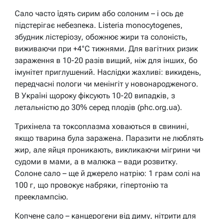
Сало часто їдять сирим або солоним – і ось де
підстерігає небезпека. Listeria monocytogenes,
збудник лістеріозу, обожнює жири та солоність,
виживаючи при +4°C тижнями. Для вагітних ризик
зараження в 10-20 разів вищий, ніж для інших, бо
імунітет приглушений. Наслідки жахливі: викидень,
передчасні пологи чи менінгіт у новонародженого.
В Україні щороку фіксують 10-20 випадків, з
летальністю до 30% серед плодів (phc.org.ua).
Трихінела та токсоплазма ховаються в свинині,
якщо тварина була заражена. Паразити не люблять
жир, але яйця проникають, викликаючи мігрини чи
судоми в мами, а в малюка – вади розвитку.
Солоне сало – ще й джерело натрію: 1 грам солі на
100 г, що провокує набряки, гіпертонію та
прееклампсію.
Копчене сало – канцерогени від диму, нітрити для