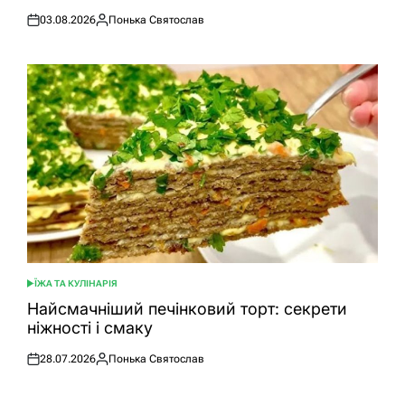
03.08.2026
Понька Святослав
Оприлюднено
Опубліковано
ЇЖА ТА КУЛІНАРІЯ
ОПУБЛІКУВАТИ
У
Найсмачніший печінковий торт: секрети
ніжності і смаку
28.07.2026
Понька Святослав
Оприлюднено
Опубліковано