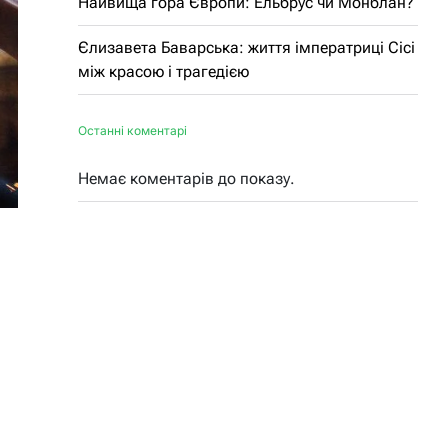
Найвища гора Європи: Ельбрус чи Монблан?
Єлизавета Баварська: життя імператриці Сісі
між красою і трагедією
Останні коментарі
Немає коментарів до показу.