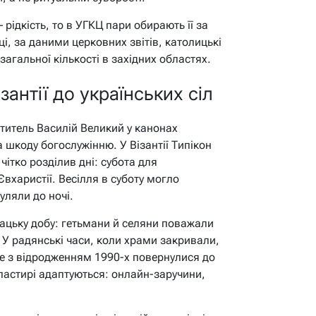
рідкість, то в УГКЦ пари обирають її за
ці, за даними церковних звітів, католицькі
загальної кількості в західних областях.
ізантії до українських сіл
ятитель Василій Великий у канонах
а шкоду богослужінню. У Візантії Типікон
 чітко розділив дні: субота для
вхаристії. Весілля в суботу могло
уляли до ночі.
зацьку добу: гетьмани й селяни поважали
 У радянські часи, коли храми закривали,
але з відродженням 1990-х повернулися до
, пастирі адаптуються: онлайн-заручини,