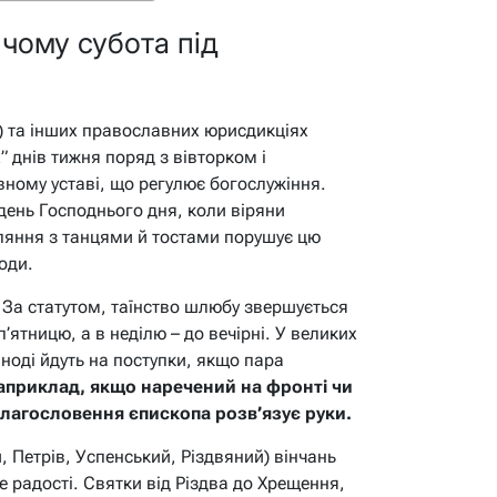
 чому субота під
) та інших православних юрисдикціях
” днів тижня поряд з вівторком і
овному уставі, що регулює богослужіння.
день Господнього дня, коли віряни
уляння з танцями й тостами порушує цю
оди.
 За статутом, таїнство шлюбу звершується
 п’ятницю, а в неділю – до вечірні. У великих
іноді йдуть на поступки, якщо пара
априклад, якщо наречений на фронті чи
благословення єпископа розв’язує руки.
, Петрів, Успенський, Різдвяний) вінчань
е радості. Святки від Різдва до Хрещення,