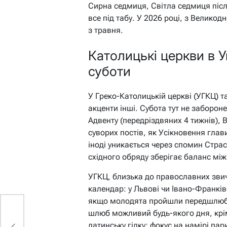
Сирна седмиця, Світла седмиця піс
все під табу. У 2026 році, з Великод
з травня.
Католицькі церкви в Ук
суботи
У Греко-Католицькій церкві (УГКЦ) т
акценти інші. Субота тут не заборо
Адвенту (передріздвяних 4 тижнів), 
суворих постів, як Усікновення глав
іноді уникається через спомин Страс
східного обряду зберігає баланс мі
УГКЦ, близька до православних звич
календар: у Львові чи Івано-Франків
якщо молодята пройшли передшлюбні
шлюб можливий будь-якого дня, крі
ь,
латинську гілку: фокус на намірі пари