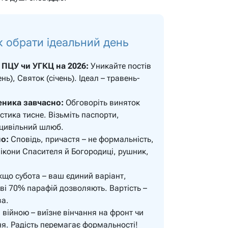
к обрати ідеальний день
 ПЦУ чи УГКЦ на 2026:
Уникайте постів
нь), Святок (січень). Ідеал – травень-
еника завчасно:
Обговоріть виняток
стика тисне. Візьміть паспорти,
 цивільний шлюб.
но:
Сповідь, причастя – не формальність,
 ікони Спасителя й Богородиці, рушник,
що субота – ваш єдиний варіант,
ві 70% парафій дозволяють. Вартість –
ва.
 війною – виїзне вінчання на фронт чи
я. Радість перемагає формальності!