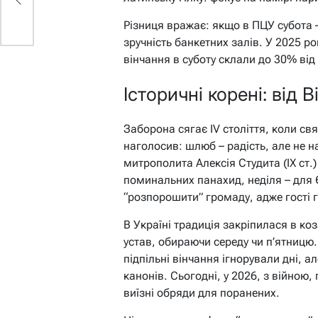
Різниця вражає: якщо в ПЦУ субота – 
зручність банкетних залів. У 2025 ро
вінчання в суботу склали до 30% від 
Історичні корені: від В
Заборона сягає IV століття, коли св
наголосив: шлюб – радість, але не н
митрополита Алексія Студита (IX ст.)
поминальних панахид, неділя – для Є
“розпорошити” громаду, адже гості г
В Україні традиція закріпилася в ко
устав, обираючи середу чи п’ятницю.
підпільні вінчання ігнорували дні, 
канонів. Сьогодні, у 2026, з війною
виїзні обряди для поранених.