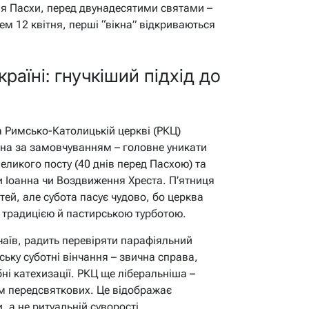
ля Пасхи, перед двунадесятими святами –
нем 12 квітня, перші “вікна” відкриваються
раїні: гнучкіший підхід до
а Римсько-Католицькій церкві (РКЦ)
нена за замовчуванням – головне уникати
Великого посту (40 днів перед Пасхою) та
и Іоанна чи Воздвиження Хреста. П’ятниця
тей, але субота пасує чудово, бо церква
ж традицією й пастирською турботою.
аїв, радить перевіряти парафіяльний
ську суботні вінчання – звична справа,
 катехизації. РКЦ ще ліберальніша –
м передсвяткових. Це відображає
, а не ритуальній суворості.