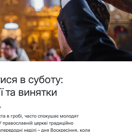
ися в суботу:
ї та винятки
в
ста в гробі, часто спокушає молодят
У православній церкві традиційно
напередодні неділі – дня Воскресіння, коли