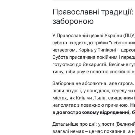
Православні традиції:
забороною
У Православній церкві України (ПЦУ
субота входить до трійки “небажаних
четвергом. Корінь у Типіконі – церк
Субота присвячена покійним і перед
готуються до Євхаристії. Весільне г
тишу, ніби рвуче полотно спокійної в
Заборона не абсолютна, але строга.
після літургії, у понеділок, середу чи
містах, як Київ чи Львів, священики 
наполягає з поважною причиною.
Н
в довгостроковому відрядженні, 
Детальніше про дні: у пости (Великий
взагалі немає – це час покаяння, а н