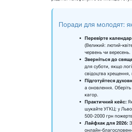
Поради для молодят: я
Перевірте календар
(Великий: лютий-квіте
червень чи вересень.
Зверніться до свящ
для суботи, якщо логі
свідоцтва хрещення,
Підготуйтеся духов
а оновлення. Оберіть
кагор.
Практичний кейс:
Як
шукайте УГКЦ: у Льво
500-2000 грн пожерт
Лайфхак для 2026:
З
онлайн-благословенн