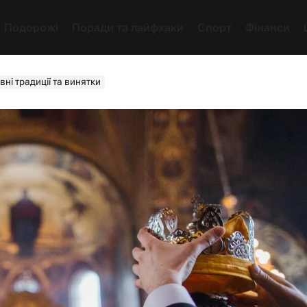
Подорожі
Поради та лайфхаки
Спорт
Фінанси
вні традиції та винятки