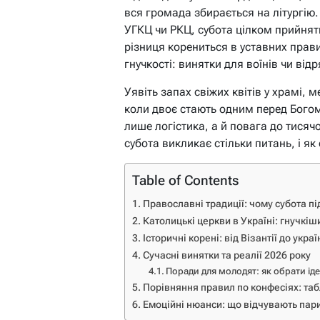
вся громада збирається на літургію.
УГКЦ чи РКЦ, субота цілком прийнятн
різниця корениться в уставних прави
гнучкості: винятки для воїнів чи ві
Уявіть запах свіжих квітів у храмі, м
коли двоє стають одним перед Богом.
лише логістика, а й повага до тисяч
субота викликає стільки питань, і як
Table of Contents
Православні традиції: чому субота п
Католицькі церкви в Україні: гнучкіши
Історичні корені: від Візантії до украї
Сучасні винятки та реалії 2026 року
Поради для молодят: як обрати ід
Порівняння правил по конфесіях: таб
Емоційні нюанси: що відчувають пар