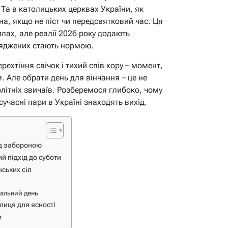
 Та в католицьких церквах України, як
а, якщо не піст чи передсвятковий час. Ця
лах, але реалії 2026 року додають
дряджених стають нормою.
ерехтіння свічок і тихий спів хору – момент,
 Але обрати день для вінчання – це не
олітніх звичаїв. Розберемося глибоко, чому
 сучасні пари в Україні знаходять вихід.
ід забороною
й підхід до суботи
нських сіл
еальний день
лиця для ясності
и