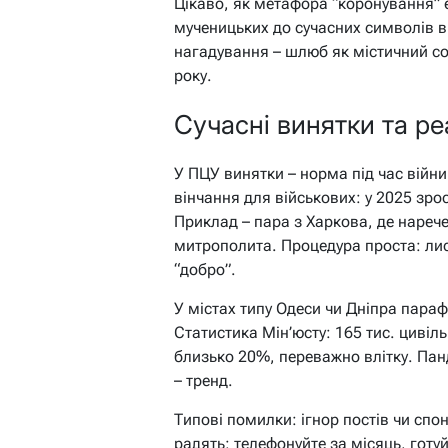
Цікаво, як метафора “коронування” е
мученицьких до сучасних символів ві
нагадування – шлюб як містичний со
року.
Сучасні винятки та ре
У ПЦУ винятки – норма під час війн
вінчання для військових: у 2025 зро
Приклад – пара з Харкова, де нареч
митрополита. Процедура проста: ли
“добро”.
У містах типу Одеси чи Дніпра парафі
Статистика Мін’юсту: 165 тис. цивіл
близько 20%, переважно влітку. Пан
– тренд.
Типові помилки: ігнор постів чи спо
радять: телефонуйте за місяць, готу