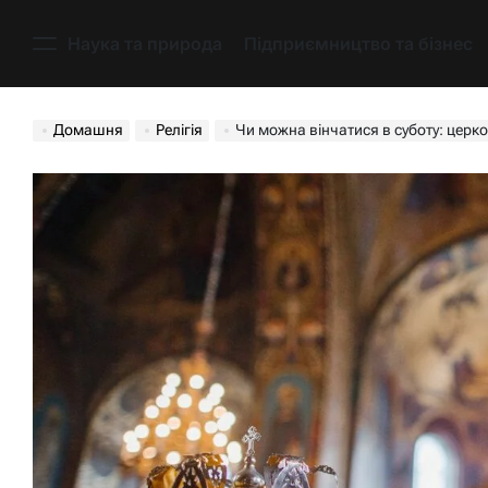
Перейти
до
Наука та природа
Підприємництво та бізнес
Меню
вмісту
Домашня
Релігія
Чи можна вінчатися в суботу: церко