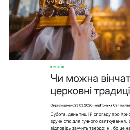
РЕЛІГІЯ
ОПУБЛІКУВАТИ
У
Чи можна вінчат
церковні традиці
Оприлюднено
23.03.2026
від
Понька Святосла
Субота, день тиші й спогаду про Хри
зручністю для гучного святкування. 
відповідь звучить твердо: ні, бо це 