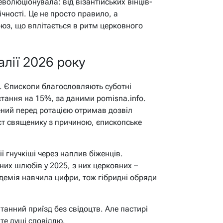
волюціонувала: від візантійських вінців-
чності. Це не просто правило, а
юз, що вплітається в ритм церковного
алії 2026 року
и. Єпископи благословляють суботні
стання на 15%, за даними pomisna.info.
ений перед ротацією отримав дозвіл
ст священику з причиною, єпископське
ї гнучкіші через наплив біженців.
ьних шлюбів у 2025, з них церковних –
демія навчила цифри, тож гібридні обряди
нтанний приїзд без свідоцтв. Але пастирі
йте душі сповіддю.